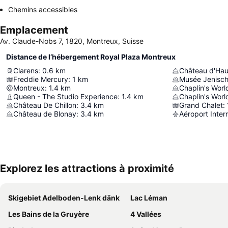
Chemins accessibles
Emplacement
Av. Claude-Nobs 7, 1820, Montreux, Suisse
Distance de l’hébergement Royal Plaza Montreux
Clarens
:
0.6
km
Château d'Haut
Freddie Mercury
:
1
km
Musée Jenisc
Montreux
:
1.4
km
Chaplin's Worl
Queen - The Studio Experience
:
1.4
km
Chaplin's Worl
Château De Chillon
:
3.4
km
Grand Chalet
:
Château de Blonay
:
3.4
km
Aéroport Inter
Explorez les attractions à proximité
Skigebiet Adelboden-Lenk dänk
Lac Léman
Les Bains de la Gruyère
4 Vallées