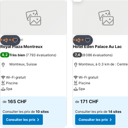
panorama exceptionnel. Enfin, l’Institut Zen Ô Spa vous offrira un moment de sérénité & de détente à travers une large palette de soins ainsi qu’un
accès illimité à la piscine intérieure, au jacuzzi, hammam, sauna & salle de remise en forme. Le Royal Plaza Mont
proche de l’autoroute & du centre-ville. À 90 km de l’aéroport de Gen
propose 135 places de parking. Une fois sur place & grâce à la Mont
ainsi que de nombreux autres avantages touristiques.
Ajouter à mes favoris
Ajouter à mes favor
Hotel
Hotel
5 Étoiles
4 Étoiles
Partager
Partager
Royal Plaza Montreux
Hotel Eden Palace Au Lac
8,2
7,4
Très bien
(
7 793 évaluations
)
(
8 086 évaluations
)
Montreux, Suisse
Montreux, à 0.3 km de : Centre
Wi-Fi gratuit
Wi-Fi gratuit
Piscine
Piscine
Spa
Spa
Consulter les prix
Consulter les prix
165 CHF
171 CHF
de
de
Consulter les prix de
10 sites
Consulter les prix de
14 sites
Consulter les prix
Consulter les prix