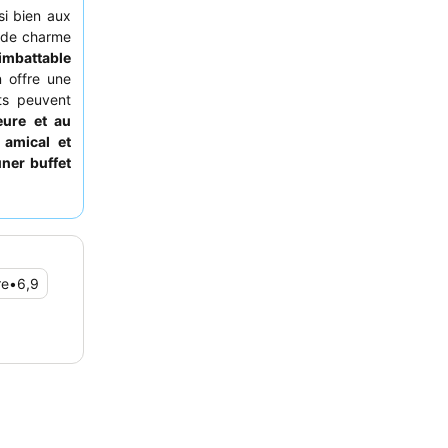
si bien aux
e de charme
mbattable
 offre une
ts peuvent
ieure et au
 amical et
uner buffet
sur le lac.
ne
chambre
ac Léman et
re
•
6,9