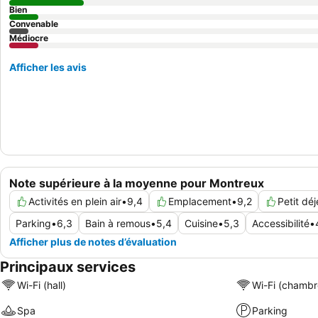
Bien
Convenable
Médiocre
Afficher les avis
Note supérieure à la moyenne pour Montreux
Activités en plein air
•
9,4
Emplacement
•
9,2
Petit dé
Parking
•
6,3
Bain à remous
•
5,4
Cuisine
•
5,3
Accessibilité
•
Afficher plus de notes d’évaluation
Principaux services
Wi-Fi (hall)
Wi-Fi (chambr
Spa
Parking