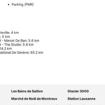
Parking (PMR)
eville
:
4
km
h
:
5
km
d - Manoir De Ban
:
5.6
km
d - The Studio
:
5.6
km
14.2
km
national De Genève
:
65.2
km
Agrandir la carte
Les Bains de Saillon
Glacier 3000
Marché de Noël de Montreux
Station Lausanne