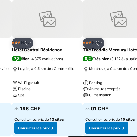
reux jouit d’une situation privilégiée
ève ou encore à 10 minutes à pied de la gare, l’hôtel est facilement 
reux Riviera Card, bénéficiez gratuitement des transports publics de
is
Ajouter à mes favoris
Ajouter à mes fav
Hotel
Hotel
3 Étoiles
3 Étoiles
Partager
Partager
Hotel Central Résidence
The Freddie Mercury Hote
7,8
8,2
Bien
(
4 875 évaluations
)
Très bien
(
3 122 évaluati
-ville
Leysin, à 0.5 km de : Centre-ville
Montreux, à 0.4 km de : Cent
Wi-Fi gratuit
Parking
Piscine
Animaux acceptés
Spa
Climatisation
Consulter les prix
Consulter les prix
186 CHF
91 CHF
de
de
Consulter les prix de
13 sites
Consulter les prix de
10 sites
Consulter les prix
Consulter les prix