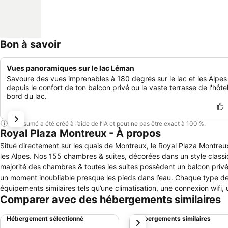
Bon à savoir
Vues panoramiques sur le lac Léman
Savoure des vues imprenables à 180 degrés sur le lac et les Alpes
depuis le confort de ton balcon privé ou la vaste terrasse de l'hôte
bord du lac.
Ce résumé a été créé à l’aide de l’IA et peut ne pas être exact à 100 %.
Royal Plaza Montreux - À propos
Situé directement sur les quais de Montreux, le Royal Plaza Montre
les Alpes. Nos 155 chambres & suites, décorées dans un style classique ou contemporain, sauront vous séduire par leur confort & atmosphère. La
majorité des chambres & toutes les suites possèdent un balcon privé
un moment inoubliable presque les pieds dans l’eau. Chaque type d
équipements similaires tels qu’une climatisation, une connexion wifi,
Comparer avec des hébergements similaires
bain… Pour parfaire votre séjour, une escale culinaire s’impose au Café Bellagio pour y savourer petit déjeuner, brunch, ou encore plats gourmands &
de saison cuisinés par notre Chef Exécutif & sa brigade. Le Sinatra’
Hébergement sélectionné
Hébergements similaires
suivant
une ambiance feutrée & plus décontractée. À la belle saison, chacun d