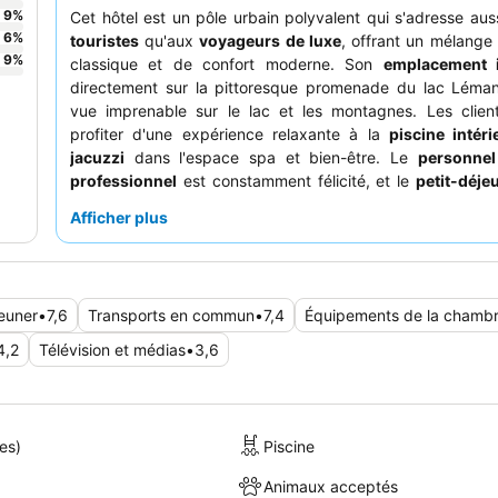
9
%
Cet hôtel est un pôle urbain polyvalent qui s'adresse aus
6
%
touristes
qu'aux
voyageurs de luxe
, offrant un mélang
9
%
classique et de confort moderne. Son
emplacement i
directement sur la pittoresque promenade du lac Léman
vue imprenable sur le lac et les montagnes. Les clien
profiter d'une expérience relaxante à la
piscine intér
jacuzzi
dans l'espace spa et bien-être. Le
personnel
professionnel
est constamment félicité, et le
petit-déje
offre qualité et variété, souvent avec une vue imprenable 
Afficher plus
Pour un séjour vraiment mémorable, pensez à réserver u
exposée sud
pour des vues imprenables sur le jardin, le l
les Alpes.
jeuner
•
7,6
Transports en commun
•
7,4
Équipements de la chamb
4,2
Télévision et médias
•
3,6
es)
Piscine
Animaux acceptés