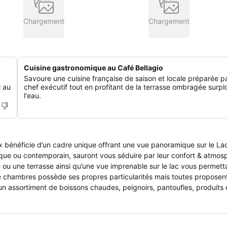
Chargement
Chargement
Cuisine gastronomique au Café Bellagio
Savoure une cuisine française de saison et locale préparée pa
l au
chef exécutif tout en profitant de la terrasse ombragée surp
l'eau.
ux bénéficie d’un cadre unique offrant une vue panoramique sur le L
 ou une terrasse ainsi qu’une vue imprenable sur le lac vous permett
e chambres possède ses propres particularités mais toutes proposen
 un assortiment de boissons chaudes, peignoirs, pantoufles, produits 
s Bar quant à lui vous permettra de déguster quelques cocktails & ci
e ces lieux vous permettra de profiter des plaisirs de la table face 