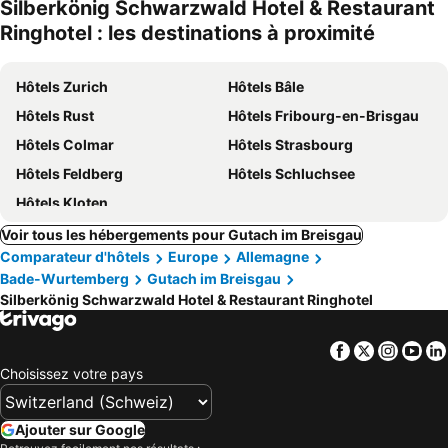
Silberkönig Schwarzwald Hotel & Restaurant
Ringhotel : les destinations à proximité
Hôtels Zurich
Hôtels Bâle
Hôtels Rust
Hôtels Fribourg-en-Brisgau
Hôtels Colmar
Hôtels Strasbourg
Hôtels Feldberg
Hôtels Schluchsee
Hôtels Kloten
Voir tous les hébergements pour Gutach im Breisgau
Comparateur d'hôtels
Europe
Allemagne
Bade-Wurtemberg
Gutach im Breisgau
Silberkönig Schwarzwald Hotel & Restaurant Ringhotel
Facebook
Twitter
Insta
Yo
Choisissez votre pays
Ajouter sur Google