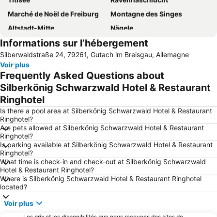
Marché de Noël de Freiburg
Montagne des Singes
Altstadt-Mitte
Nägele
Informations sur l’hébergement
La Petite Venise
Schluchsee
Silberwaldstraße 24, 79261, Gutach im Breisgau, Allemagne
Centre
Feldberg
Voir plus
Cassiopeia Thermal Spa
Seeblick
Frequently Asked Questions about
Solemar
Cigoland - Parc des Cigognes et Attractions
Silberkönig Schwarzwald Hotel & Restaurant
Ringhotel
Gare de Colmar
Parc de la Forêt Noire
Is there a pool area at Silberkönig Schwarzwald Hotel & Restaurant
Canyon de Wutach
Steinwasen-Park
Ringhotel?
Brauerei Rothaus
Kurpark Titisee
Are pets allowed at Silberkönig Schwarzwald Hotel & Restaurant
Ringhotel?
Münsterplatz
Schauisland
Is parking available at Silberkönig Schwarzwald Hotel & Restaurant
Ringhotel?
Ancien Hôtel de Ville de Freiburg
Familienpark Funny-World
What time is check-in and check-out at Silberkönig Schwarzwald
Belchen-Seilbahn
Cathédrale de Fribourg
Hotel & Restaurant Ringhotel?
Where is Silberkönig Schwarzwald Hotel & Restaurant Ringhotel
Feldsee
Volerie des Aigles
located?
Action Forest
Windgfällweiher
Voir plus
Musée Vauban
Festival de la musique ZMF
Les prix et les disponibilités que nous recevons des sites de