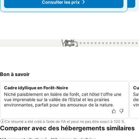
Consulter les prix
Consulter les prix
1 / 99
Bon à savoir
Cadre idyllique en Forêt-Noire
Cu
Niché paisiblement en lisière de forêt, cet hôtel t'offre une
Sav
vue imprenable sur la vallée de l'Elztal et les prairies
de
environnantes, parfait pour les amoureux de la nature.
vi
Ce résumé a été créé à l’aide de l’IA et peut ne pas être exact à 100 %.
Comparer avec des hébergements similaires