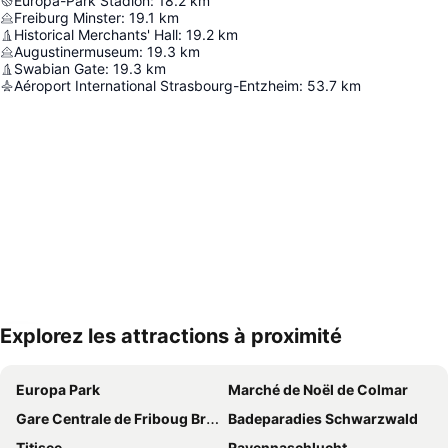
Europa-Park Stadion
:
18.2
km
Freiburg Minster
:
19.1
km
Historical Merchants' Hall
:
19.2
km
Augustinermuseum
:
19.3
km
Swabian Gate
:
19.3
km
Aéroport International Strasbourg-Entzheim
:
53.7
km
Explorez les attractions à proximité
Agrandir la carte
Europa Park
Marché de Noël de Colmar
Gare Centrale de Friboug Breisgau
Badeparadies Schwarzwald
Titisee
Ravennaschlucht