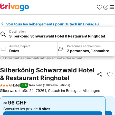
Favoris
Se con
Me
Voir tous les hébergements pour Gutach im Breisgau
Destination
Silberkönig Schwarzwald Hotel & Restaurant Ringhotel
Arrivée/départ
Personnes et chambres
Dates
2 personnes, 1 chambre
Comment les paiements influencent notre classement
Silberkönig Schwarzwald Hotel
& Restaurant Ringhotel
Partager
Aj
Hotel
8,4
Très bien
(
1 066 évaluations
)
4 Étoiles
Silberwaldstraße 24, 79261, Gutach im Breisgau, Allemagne
96 CHF
96 CHF
de
de
Consulter les prix de
8 sites
Consulter les prix de
8 sites