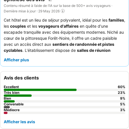
Contenu résumé à l’aide de l’IA sur la base de 500+ avis voyageurs ·
Dernière mise à jour : 29 May 2026
Cet hôtel est un lieu de séjour polyvalent, idéal pour les
familles
,
les
couples
et les
voyageurs d'affaires
en quête d'une
escapade tranquille avec des équipements modernes. Niché au
cœur de la pittoresque Forêt-Noire, il offre un cadre paisible
avec un accès direct aux
sentiers de randonnée et pistes
cyclables
. L'établissement dispose de
salles de réunion
spacieuses
équipées des dernières technologies, adaptées à
Afficher plus
divers événements et besoins professionnels. Les clients ne
cessent de louer le
personnel attentionné et professionnel
ainsi que le
copieux petit-déjeuner buffet
, qui propose des
Avis des clients
fruits frais et un gaufrier en libre-service. Pour une expérience
vraiment relaxante, pensez à réserver une chambre avec un
Excellent
60
%
balcon et une vue panoramique
.
Très bien
23
%
Bien
9
%
Convenable
5
%
Médiocre
3
%
Afficher les avis