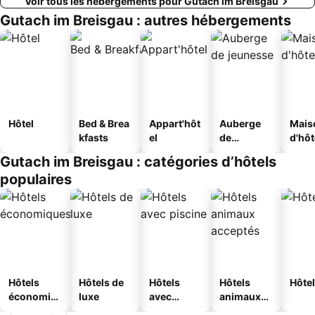
Voir tous les hébergements pour Gutach im Breisgau
Gutach im Breisgau : autres hébergements
Hôtel
Bed & Brea
Appart'hôt
Auberge
Mais
kfasts
el
de
d'hô
jeunesse
Gutach im Breisgau : catégories d’hôtels
populaires
Hôtels
Hôtels de
Hôtels
Hôtels
Hôtel
économiq
luxe
avec
animaux
ues
piscine
acceptés