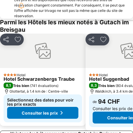
Rodelbahn Saig-Titisee
Naturpark Schluchsee
réservation changent constamment. Par conséquent, il se peut que
l’offre affichée sur trivago ne soit pas la même que celle du site de
Obertal mit Buhlbach
Bad
réservation.
Parmi les Hôtels les mieux notés à Gutach im
Berggasthaus Hochfirst
Abbatiale Saint Maurice
Breisgau
Poseidon
Palais des Congrès et des Expositions de Fribourg
Albert-Ludwigs-Universität
Schanzenzentrum Adler Skistadion
Partager
Ajouter à mes favoris
Partager
Ajouter à mes
Kloster Alpirsbach
Lido
Stadt- und Münsterführung - Gässle Bächle und das Münster
Mühlenrundweg
Hotel
Hotel
4 Étoiles
3 Étoiles
Hotel Schwarzenbergs Traube
Hotel Suggenbad
8,1
8,3
Très bien
(
741 évaluations
)
Très bien
(
804 évalu
Glottertal, à 1.4 km de : Centre-ville
Waldkirch, à 3.4 km de 
Sélectionnez des dates pour voir
94 CHF
de
les prix exacts
Consulter les prix d
Consulter les prix
Consulter le