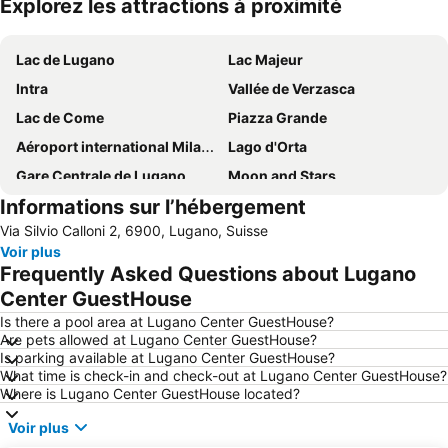
Explorez les attractions à proximité
Agrandir la carte
Lac de Lugano
Lac Majeur
Intra
Vallée de Verzasca
Lac de Come
Piazza Grande
Aéroport international Milan Malpensa - Silvio Berlusconi
Lago d'Orta
Gare Centrale de Lugano
Moon and Stars
Informations sur l’hébergement
Valle Maggia
Station Locarno
Via Silvio Calloni 2, 6900, Lugano, Suisse
FoxTown Mendrisio
Centro Commerciale Il Centro
Voir plus
Gandria
Grande Lido Ascona
Frequently Asked Questions about Lugano
Autodromo Nazionale Monza
Swissminiatur
Center GuestHouse
Vallée d'Onsernone
Lido di Cannobio
Is there a pool area at Lugano Center GuestHouse?
Are pets allowed at Lugano Center GuestHouse?
Centovalli
Castagnola
Is parking available at Lugano Center GuestHouse?
What time is check-in and check-out at Lugano Center GuestHouse?
Casinò di Campione
Lido de Lugano
Where is Lugano Center GuestHouse located?
Locarno Film Festival
Iles de Brissago
Voir plus
Cannero Riviera Lido
Centro