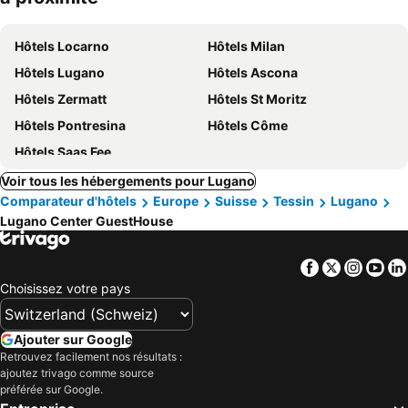
Hôtels Locarno
Hôtels Milan
Hôtels Lugano
Hôtels Ascona
Hôtels Zermatt
Hôtels St Moritz
Hôtels Pontresina
Hôtels Côme
Hôtels Saas Fee
Voir tous les hébergements pour Lugano
Comparateur d'hôtels
Europe
Suisse
Tessin
Lugano
Lugano Center GuestHouse
Facebook
Twitter
Insta
Yo
Choisissez votre pays
Ajouter sur Google
Retrouvez facilement nos résultats :
ajoutez trivago comme source
préférée sur Google.