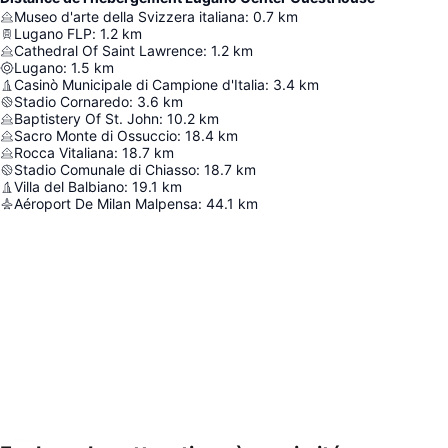
Museo d'arte della Svizzera italiana
:
0.7
km
Lugano FLP
:
1.2
km
Cathedral Of Saint Lawrence
:
1.2
km
Lugano
:
1.5
km
Casinò Municipale di Campione d'Italia
:
3.4
km
Stadio Cornaredo
:
3.6
km
Baptistery Of St. John
:
10.2
km
Sacro Monte di Ossuccio
:
18.4
km
Rocca Vitaliana
:
18.7
km
Stadio Comunale di Chiasso
:
18.7
km
Villa del Balbiano
:
19.1
km
Aéroport De Milan Malpensa
:
44.1
km