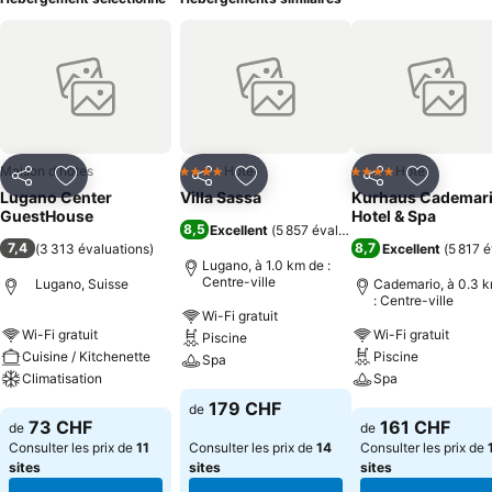
Maison d'hôtes
Hotel
Hotel
4 Étoiles
4 Étoiles
Partager
Ajouter à mes favoris
Partager
Ajouter à mes favoris
Partager
Ajouter à
Lugano Center
Villa Sassa
Kurhaus Cademar
GuestHouse
Hotel & Spa
8,5
Excellent
(
5 857 évaluations
)
7,4
8,7
(
3 313 évaluations
)
Excellent
(
5 817 é
Lugano, à 1.0 km de :
Centre-ville
Lugano, Suisse
Cademario, à 0.3 
: Centre-ville
Wi-Fi gratuit
Wi-Fi gratuit
Wi-Fi gratuit
Piscine
Cuisine / Kitchenette
Piscine
Spa
Climatisation
Spa
Consulter les prix
179 CHF
de
Consulter les prix
Consulter les pri
73 CHF
161 CHF
de
de
Consulter les prix de
11
Consulter les prix de
14
Consulter les prix de
sites
sites
sites