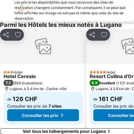
Les prix et les disponibilités que nous recevons des sites de
Lago di Varese
Brè
réservation changent constamment. Par conséquent, il se peut que
l’offre affichée sur trivago ne soit pas la même que celle du site de
Promenade en bord de mer de Lugano
Pregassona
réservation.
Porto di Stresa
Breganzona
Parmi les Hôtels les mieux notés à Lugano
Monte Generoso Calvagione
Aéroport de Lugano
Partager
Ajouter à mes favoris
Partager
Ajouter à mes
Cassarate
Viganello
Aldesago
Varese Centro Storico
Museo di Val Verzasca
Isola Bella
Seven
Funiculaire Lugano-Paradiso
Hotel
Hotel
3 Étoiles
Cathédrale de Côme
Pombia Safaripark
5 Étoiles
Hotel Ceresio
Resort Collina d'O
7,2
8,9
(
806 évaluations
)
Excellent
(
1 521 éva
Monte Verità
Stadio Giuseppe Sinigaglia
Lugano, à 0.4 km de : Centre-ville
Lugano, à 5.8 km de : C
Como, city of toys
Imbarcadero Orta San Giulio
126 CHF
161 CHF
de
de
Consulter les prix de
7 sites
Consulter les prix d
Consulter les prix
Consulter le
Voir tous les hébergements pour Lugano