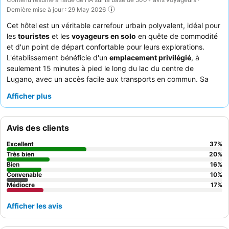
Dernière mise à jour : 29 May 2026
Cet hôtel est un véritable carrefour urbain polyvalent, idéal pour
les
touristes
et les
voyageurs en solo
en quête de commodité
et d'un point de départ confortable pour leurs explorations.
L'établissement bénéficie d'un
emplacement privilégié
, à
seulement 15 minutes à pied le long du lac du centre de
Lugano, avec un accès facile aux transports en commun. Sa
caractéristique la plus intéressante est la mise à disposition de
Afficher plus
cartes numériques gratuites pour les transports en commun
de Lugano, ce qui améliore considérablement la capacité des
clients à explorer la ville. Les clients louent constamment le
Avis des clients
personnel de la réception, aimable et serviable
, qui se
dépasse pour les aider, et bien que le petit-déjeuner soit simple,
Excellent
37
%
les kitchenettes dans les chambres offrent une grande
Très bien
20
%
flexibilité. Pour un séjour vraiment pratique, pensez à utiliser la
Bien
16
%
Convenable
10
%
buanderie en libre-service
, surtout pour les séjours plus longs.
Médiocre
17
%
Afficher les avis