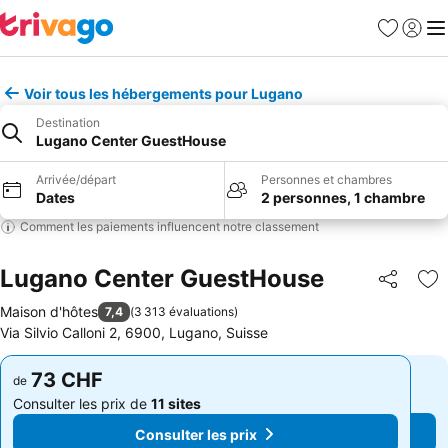
Favoris
Se con
Me
Voir tous les hébergements pour Lugano
Destination
Lugano Center GuestHouse
Arrivée/départ
Personnes et chambres
Dates
2 personnes, 1 chambre
Comment les paiements influencent notre classement
Lugano Center GuestHouse
Partager
Aj
Maison d'hôtes
7,4
(
3 313 évaluations
)
Via Silvio Calloni 2, 6900, Lugano, Suisse
73 CHF
73 CHF
de
de
Consulter les prix de
11 sites
Consulter les prix de
11 sites
Consulter les prix
Consulter les prix