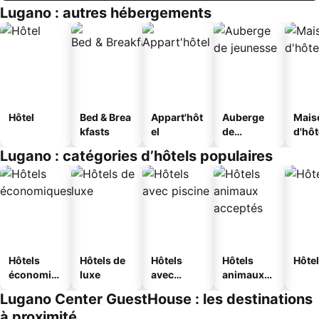
Lugano : autres hébergements
Hôtel
Bed & Brea
Appart'hôt
Auberge
Mais
kfasts
el
de
d'hô
jeunesse
Lugano : catégories d’hôtels populaires
Hôtels
Hôtels de
Hôtels
Hôtels
Hôtel
économiq
luxe
avec
animaux
ues
piscine
acceptés
Lugano Center GuestHouse : les destinations
à proximité