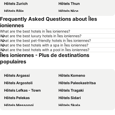
Hôtels Zurich
Hôtels Thun
Hôtels Bâle
Hôtels Nice
Frequently Asked Questions about Îles
Hôtels Lucerne
Hôtels Copenhague
ioniennes
Hôtels Rome
Hôtels St Moritz
What are the best hotels in Îles ioniennes?
Hôtels Palma
Hôtels Pontresina
What are the best luxury hotels in Îles ioniennes?
What are the best pet-friendly hotels in Îles ioniennes?
Hôtels Annecy
Hôtels Berne
What are the best hotels with a spa in Îles ioniennes?
Hôtels Amsterdam
Hôtels Sardaigne
What are the best hotels with a pool in Îles ioniennes?
Îles ioniennes - Plus de destinations
Hôtels Crète
Hôtels Forêt-Noire
populaires
Hôtels Ibiza
Hôtels Grisons
Hôtels Tyrol du Sud
Hôtels Ligurie
Hôtels Argassi
Hôtels Komeno
Hôtels Grèce
Hôtels Tyrol
Hôtels Argostoli
Hôtels Paleokastritsa
Hôtels Algarve
Hôtels Lake Constance
Hôtels Lefkas - Town
Hôtels Tragaki
Hôtels Valais
Hôtels Vorarlberg
Hôtels Pelekas
Hôtels Sidari
Hôtels Île de Rhodes
Hôtels Maldives
Hôtels Messongi
Hôtels Skala
Hôtels Djerba
Hôtels Espagne
Hôtels Gouvia
Hôtels Mouzaki