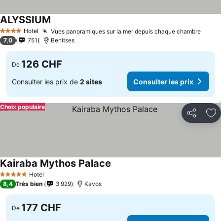
ALYSSIUM
Hotel
Vues panoramiques sur la mer depuis chaque chambre
4 Étoiles
7,0
751
Benitses
126 CHF
De
Consulter les prix de
2 sites
Consulter les prix
Choix populaire
Partager
Aj
Kairaba Mythos Palace
Hotel
5 Étoiles
8,4
Très bien
3 929
Kavos
177 CHF
De