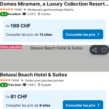
Domes Miramare, a Luxury Collection Resort, Corfu
Hotel
Restaurant gastronomique Makris
5 Étoiles
9,3
Excellent
2 321
Corfou
199 CHF
De
Consulter les prix de
13 sites
Consulter les prix
Choix populaire
Partager
Aj
Belussi Beach Hotel & Suites
Hotel
Suites avec piscines privées
4 Étoiles
8,3
Très bien
1 641
Kypseli
81 CHF
De
Consulter les prix de
9 sites
Consulter les prix