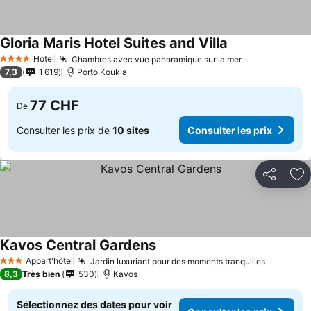
Gloria Maris Hotel Suites and Villa
Hotel
Chambres avec vue panoramique sur la mer
4 Étoiles
7,3
1 619
Porto Koukla
77 CHF
De
Consulter les prix de
10 sites
Consulter les prix
Partager
Aj
Kavos Central Gardens
Appart'hôtel
Jardin luxuriant pour des moments tranquilles
3 Étoiles
8,3
Très bien
530
Kavos
Sélectionnez des dates pour voir