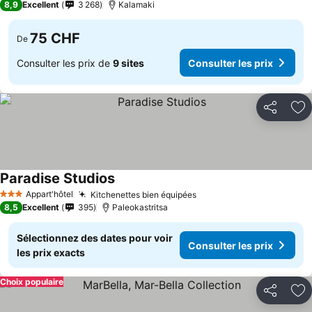
8,9
Excellent
3 268
Kalamaki
75 CHF
De
Consulter les prix de
9 sites
Consulter les prix
Partager
Aj
Paradise Studios
Appart'hôtel
Kitchenettes bien équipées
3 Étoiles
8,5
Excellent
395
Paleokastritsa
Sélectionnez des dates pour voir
Consulter les prix
les prix exacts
Choix populaire
Partager
Aj