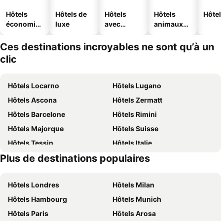
Hôtels
Hôtels de
Hôtels
Hôtels
Hôtel
économiq
luxe
avec
animaux
ues
piscine
acceptés
Ces destinations incroyables ne sont qu’à un
clic
Hôtels Locarno
Hôtels Lugano
Hôtels Ascona
Hôtels Zermatt
Hôtels Barcelone
Hôtels Rimini
Hôtels Majorque
Hôtels Suisse
Hôtels Tessin
Hôtels Italie
Plus de destinations populaires
Hôtels Davos
Hôtels Lac de Garde
Hôtels Londres
Hôtels Milan
Hôtels Hambourg
Hôtels Munich
Hôtels Paris
Hôtels Arosa