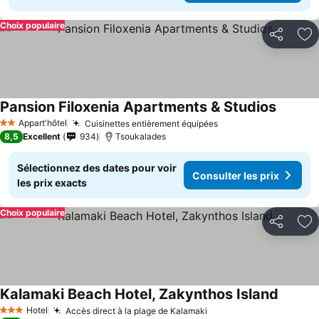
Choix populaire
Partager
Aj
Pansion Filoxenia Apartments & Studios
Appart'hôtel
Cuisinettes entièrement équipées
2 Étoiles
8,5
Excellent
934
Tsoukalades
Sélectionnez des dates pour voir
Consulter les prix
les prix exacts
Choix populaire
Partager
Aj
Kalamaki Beach Hotel, Zakynthos Island
Hotel
Accès direct à la plage de Kalamaki
3 Étoiles