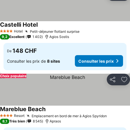
Castelli Hotel
Hotel
Petit-déjeuner flottant surprise
4 Étoiles
9,2
Excellent
1 402
Agios Sostis
148 CHF
De
Consulter les prix de
8 sites
Consulter les prix
Choix populaire
Partager
Aj
Mareblue Beach
Resort
Emplacement en bord de mer à Agios Spyridon
4 Étoiles
8,1
Très bien
8 545
Apraos