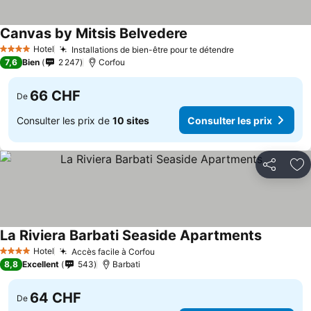
Canvas by Mitsis Belvedere
Hotel
Installations de bien-être pour te détendre
4 Étoiles
7,6
Bien
2 247
Corfou
66 CHF
De
Consulter les prix de
10 sites
Consulter les prix
Partager
Aj
La Riviera Barbati Seaside Apartments
Hotel
Accès facile à Corfou
4 Étoiles
8,8
Excellent
543
Barbati
64 CHF
De