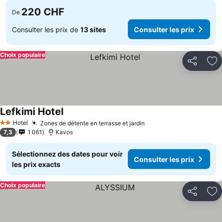
220 CHF
De
Consulter les prix de
13 sites
Consulter les prix
Choix populaire
Partager
Aj
Lefkimi Hotel
Hotel
Zones de détente en terrasse et jardin
2 Étoiles
7,3
1 061
Kavos
Sélectionnez des dates pour voir
Consulter les prix
les prix exacts
Choix populaire
Partager
Aj