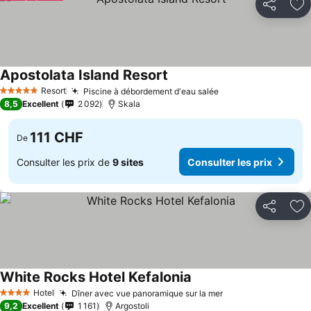
Partager
Aj
Apostolata Island Resort
Resort
Piscine à débordement d'eau salée
5 Étoiles
8,5
Excellent
2 092
Skala
111 CHF
De
Consulter les prix de
9 sites
Consulter les prix
Partager
Aj
White Rocks Hotel Kefalonia
Hotel
Dîner avec vue panoramique sur la mer
4 Étoiles
9,2
Excellent
1 161
Argostoli