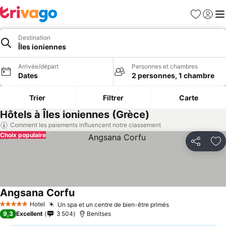
Favoris
Se con
Me
Destination
Îles ioniennes
Arrivée/départ
Personnes et chambres
Dates
2 personnes, 1 chambre
Trier
Filtrer
Carte
Hôtels à Îles ioniennes (Grèce)
Comment les paiements influencent notre classement
Choix populaire
Partager
Aj
Angsana Corfu
Hotel
Un spa et un centre de bien-être primés
5 Étoiles
9,3
Excellent
3 504
Benitses