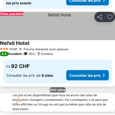
Consulter les prix
les prix exacts
Choix populaire
Partager
Aj
Nefeli Hotel
Hotel
Piscine relaxante avec pelouse
3 Étoiles
8,5
Excellent
901
Komeno
92 CHF
De
Consulter les prix de
8 sites
Consulter les prix
Voir plus
Les prix et les disponibilités que nous recevons des sites de
réservation changent constamment. Par conséquent, il se peut que
l’offre affichée sur trivago ne soit pas la même que celle du site de
réservation.