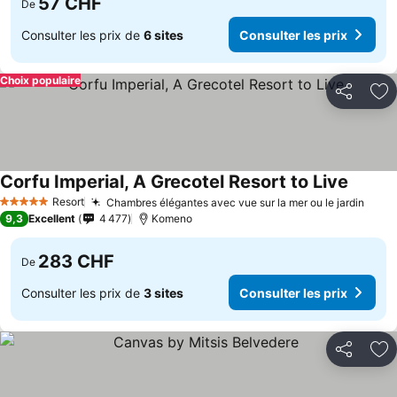
57 CHF
De
Consulter les prix de
6 sites
Consulter les prix
Choix populaire
Partager
Aj
Corfu Imperial, A Grecotel Resort to Live
Resort
Chambres élégantes avec vue sur la mer ou le jardin
5 Étoiles
9,3
Excellent
4 477
Komeno
283 CHF
De
Consulter les prix de
3 sites
Consulter les prix
Partager
Aj