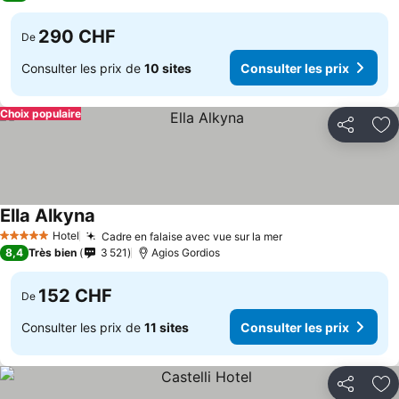
290 CHF
De
Consulter les prix de
10 sites
Consulter les prix
Choix populaire
Partager
Aj
Ella Alkyna
Hotel
Cadre en falaise avec vue sur la mer
5 Étoiles
8,4
Très bien
3 521
Agios Gordios
152 CHF
De
Consulter les prix de
11 sites
Consulter les prix
Partager
Aj