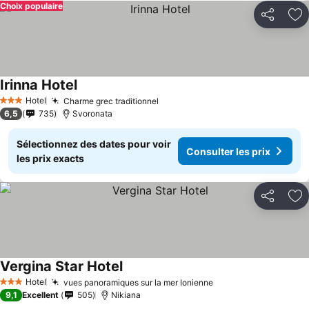
Choix populaire
Partager
Aj
Irinna Hotel
Hotel
Charme grec traditionnel
3 Étoiles
6,5
735
Svoronata
Sélectionnez des dates pour voir
Consulter les prix
les prix exacts
Partager
Aj
Vergina Star Hotel
Hotel
vues panoramiques sur la mer Ionienne
3 Étoiles
9,1
Excellent
505
Nikiana