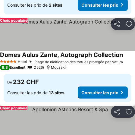
Consulter les prix de
2 sites
Consulter les prix
Choix populaire
Partager
Aj
Domes Aulus Zante, Autograph Collection
Hotel
Plage de nidification des tortues protégée par Natura
5 Étoiles
8,8
Excellent
2 526
Mouzaki
232 CHF
De
Consulter les prix de
13 sites
Consulter les prix
Choix populaire
Partager
Aj