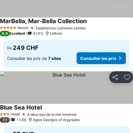
MarBella, Mar-Bella Collection
Resort
Expériences culinaires variées
5 Étoiles
9,0
Excellent
8 141
Lefkimi
249 CHF
De
Consulter les prix de
7 sites
Consulter les prix
Partager
Aj
Blue Sea Hotel
Hotel
À deux pas de la mer Ionienne
3 Étoiles
7,1
1 129
Agios Georgios of Argyrades