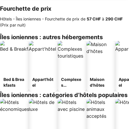
Fourchette de prix
Hôtels - Îles ioniennes -
Fourchette de prix
de
‎57 CHF
à
‎290 CHF
(Prix par nuit)
Îles ioniennes : autres hébergements
Bed & Brea
Appart'hôt
Complexe
Maison
Appa
kfasts
el
s
d'hôtes
el
touristique
Îles ioniennes : catégories d’hôtels populaires
s