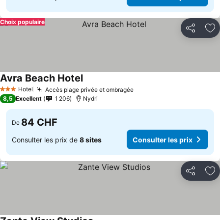
Choix populaire
Partager
Aj
Avra Beach Hotel
Hotel
Accès plage privée et ombragée
3 Étoiles
8,5
Excellent
1 206
Nydri
84 CHF
De
Consulter les prix de
8 sites
Consulter les prix
Partager
Aj