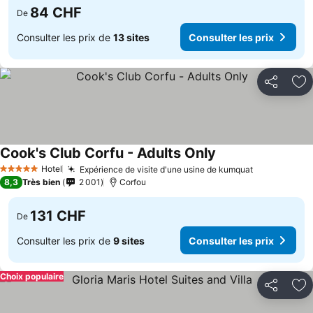
84 CHF
De
Consulter les prix de
13 sites
Consulter les prix
Partager
Aj
Cook's Club Corfu - Adults Only
Hotel
Expérience de visite d'une usine de kumquat
5 Étoiles
8,3
Très bien
2 001
Corfou
131 CHF
De
Consulter les prix de
9 sites
Consulter les prix
Choix populaire
Partager
Aj