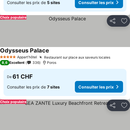
Consulter les prix de
5 sites
Consulter les prix
Choix populaire
Partager
Aj
Odysseus Palace
Appart'hôtel
Restaurant sur place aux saveurs locales
5 Étoiles
8,6
Excellent
336
Poros
61 CHF
De
Consulter les prix de
7 sites
Consulter les prix
Choix populaire
Partager
Aj