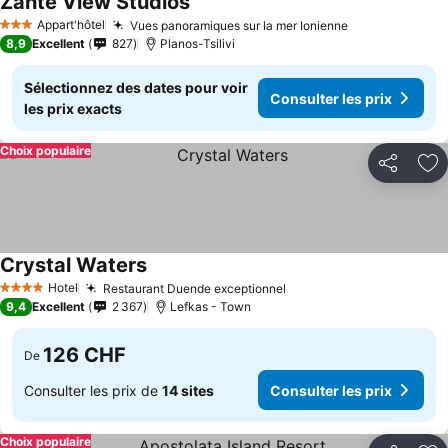
Zante View Studios
Appart'hôtel
Vues panoramiques sur la mer Ionienne
3 Étoiles
8,9
Excellent
827
Planos-Tsilivi
Sélectionnez des dates pour voir
Consulter les prix
les prix exacts
Choix populaire
Partager
Aj
Crystal Waters
Hotel
Restaurant Duende exceptionnel
4 Étoiles
9,4
Excellent
2 367
Lefkas - Town
126 CHF
De
Consulter les prix de
14 sites
Consulter les prix
Choix populaire