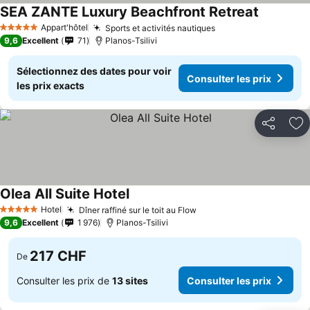
SEA ZANTE Luxury Beachfront Retreat
Appart'hôtel
Sports et activités nautiques
5 Étoiles
9,6
Excellent
71
Planos-Tsilivi
Sélectionnez des dates pour voir
Consulter les prix
les prix exacts
Partager
Aj
Olea All Suite Hotel
Hotel
Dîner raffiné sur le toit au Flow
5 Étoiles
9,6
Excellent
1 976
Planos-Tsilivi
217 CHF
De
Consulter les prix de
13 sites
Consulter les prix