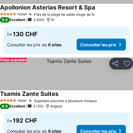
Apollonion Asterias Resort & Spa
Hotel
Près de la plage de sable rouge de Xi
5 Étoiles
9,0
Excellent
3 493
Xi
130 CHF
De
Consulter les prix de
6 sites
Consulter les prix
Choix populaire
Partager
Aj
Tsamis Zante Suites
Hotel
Superbes piscines à plusieurs niveaux
5 Étoiles
8,9
Excellent
2 120
Argassi
192 CHF
De
Consulter les prix de
6 sites
Consulter les prix