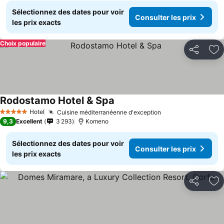
Sélectionnez des dates pour voir
Consulter les prix
les prix exacts
Choix populaire
Partager
Aj
Rodostamo Hotel & Spa
Hotel
Cuisine méditerranéenne d'exception
5 Étoiles
9,3
Excellent
3 293
Komeno
Sélectionnez des dates pour voir
Consulter les prix
les prix exacts
Partager
Aj