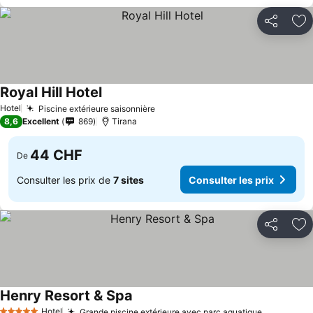
Partager
Aj
Royal Hill Hotel
Hotel
Piscine extérieure saisonnière
8,6
Excellent
869
Tirana
44 CHF
De
Consulter les prix de
7 sites
Consulter les prix
Partager
Aj
Henry Resort & Spa
Hotel
Grande piscine extérieure avec parc aquatique