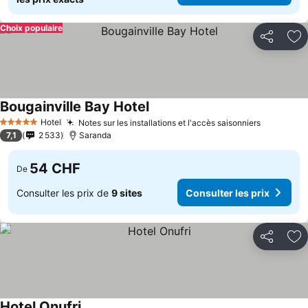
Choix populaire
Partager
Aj
Bougainville Bay Hotel
Hotel
Notes sur les installations et l'accès saisonniers
5 Étoiles
7,1
2 533
Saranda
54 CHF
De
Consulter les prix de
9 sites
Consulter les prix
Partager
Aj
Hotel Onufri