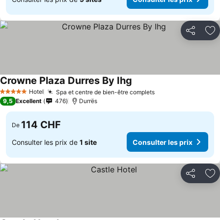
Partager
Aj
Crowne Plaza Durres By Ihg
Hotel
Spa et centre de bien-être complets
5 Étoiles
9,5
Excellent
476
Durrës
114 CHF
De
Consulter les prix de
1 site
Consulter les prix
Partager
Aj