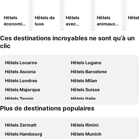
Hôtels
Hôtels de
Hôtels
Hôtels
Hôtel
économiq
luxe
avec
animaux
ues
piscine
acceptés
Ces destinations incroyables ne sont qu’à un
clic
Hôtels Locarno
Hôtels Lugano
Hôtels Ascona
Hôtels Barcelone
Hôtels Londres
Hôtels Milan
Hôtels Majorque
Hôtels Suisse
Hôtels Tessin
Hôtels Italie
Plus de destinations populaires
Hôtels Sardaigne
Hôtels Davos
Hôtels Zermatt
Hôtels Rimini
Hôtels Hambourg
Hôtels Munich