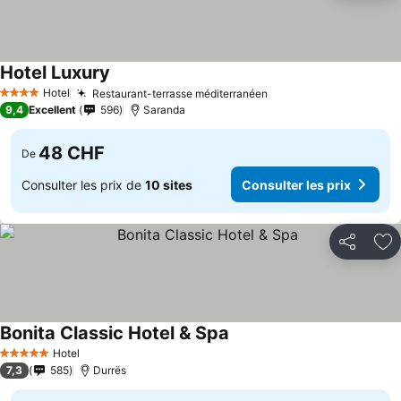
Hotel Luxury
Hotel
Restaurant-terrasse méditerranéen
4 Étoiles
9,4
Excellent
596
Saranda
48 CHF
De
Consulter les prix de
10 sites
Consulter les prix
Partager
Aj
Bonita Classic Hotel & Spa
Hotel
5 Étoiles
7,3
585
Durrës