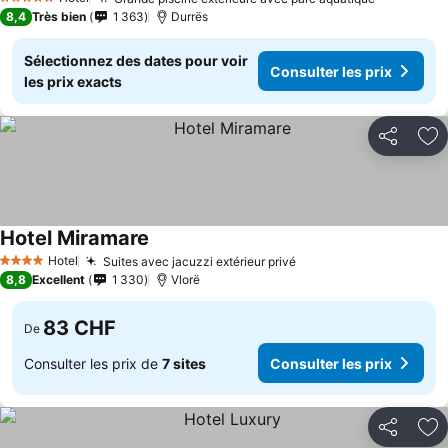
5 Étoiles
8,4
Très bien
1 363
Durrës
Sélectionnez des dates pour voir
Consulter les prix
les prix exacts
Partager
Aj
Hotel Miramare
Hotel
Suites avec jacuzzi extérieur privé
4 Étoiles
8,8
Excellent
1 330
Vlorë
83 CHF
De
Consulter les prix de
7 sites
Consulter les prix
Partager
Aj