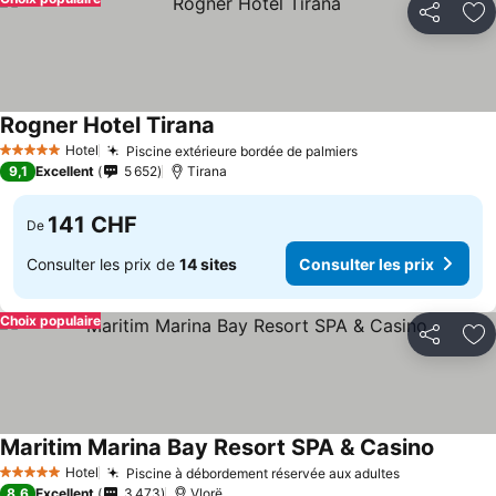
Partager
Aj
Rogner Hotel Tirana
Hotel
Piscine extérieure bordée de palmiers
5 Étoiles
9,1
Excellent
5 652
Tirana
141 CHF
De
Consulter les prix de
14 sites
Consulter les prix
Choix populaire
Partager
Aj
Maritim Marina Bay Resort SPA & Casino
Hotel
Piscine à débordement réservée aux adultes
5 Étoiles
8,6
Excellent
3 473
Vlorë