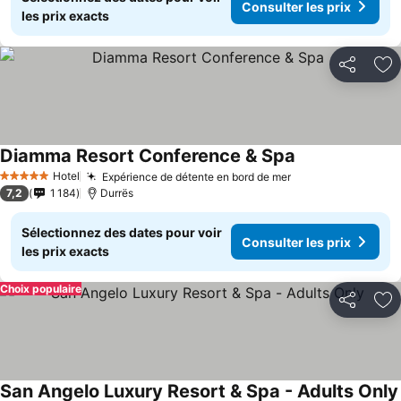
Consulter les prix
les prix exacts
Partager
Aj
Diamma Resort Conference & Spa
Hotel
Expérience de détente en bord de mer
5 Étoiles
7,2
1 184
Durrës
Sélectionnez des dates pour voir
Consulter les prix
les prix exacts
Choix populaire
Partager
Aj
San Angelo Luxury Resort & Spa - Adults Only