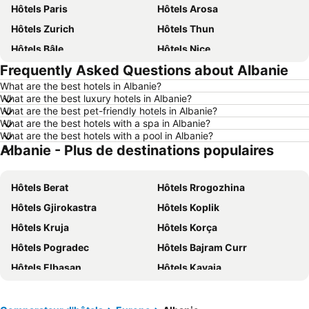
Hôtels Paris
Hôtels Arosa
Hôtels Zurich
Hôtels Thun
Hôtels Bâle
Hôtels Nice
Frequently Asked Questions about Albanie
Hôtels Lucerne
Hôtels Copenhague
What are the best hotels in Albanie?
Hôtels Rome
Hôtels St Moritz
What are the best luxury hotels in Albanie?
Hôtels Palma
Hôtels Pontresina
What are the best pet-friendly hotels in Albanie?
What are the best hotels with a spa in Albanie?
Hôtels Annecy
Hôtels Berne
What are the best hotels with a pool in Albanie?
Albanie - Plus de destinations populaires
Hôtels Amsterdam
Hôtels Lac de Garde
Hôtels Crète
Hôtels Forêt-Noire
Hôtels Berat
Hôtels Rrogozhina
Hôtels Ibiza
Hôtels Grisons
Hôtels Gjirokastra
Hôtels Koplik
Hôtels Tyrol du Sud
Hôtels Ligurie
Hôtels Kruja
Hôtels Korça
Hôtels Grèce
Hôtels Tyrol
Hôtels Pogradec
Hôtels Bajram Curr
Hôtels Algarve
Hôtels Lake Constance
Hôtels Elbasan
Hôtels Kavaja
Hôtels Valais
Hôtels Vorarlberg
Hôtels Fier
Hôtels Peshkopia
Hôtels Île de Rhodes
Hôtels Maldives
Hôtels Sukth
Hôtels Fushë-Kruja
Hôtels Djerba
Hôtels Espagne