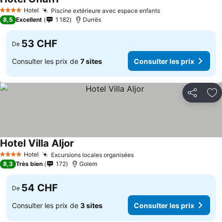
Hotel
Piscine extérieure avec espace enfants
4 Étoiles
8,5
Excellent
1 182
Durrës
53 CHF
De
Consulter les prix de
7 sites
Consulter les prix
Partager
Aj
Hotel Villa Aljor
Hotel
Excursions locales organisées
4 Étoiles
8,3
Très bien
172
Golem
54 CHF
De
Consulter les prix de
3 sites
Consulter les prix