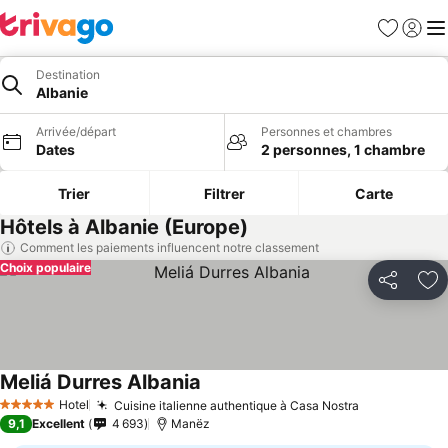
Favoris
Se con
Me
Destination
Albanie
Arrivée/départ
Personnes et chambres
Dates
2 personnes, 1 chambre
Trier
Filtrer
Carte
Hôtels à Albanie (Europe)
Comment les paiements influencent notre classement
Choix populaire
Partager
Aj
Meliá Durres Albania
Hotel
Cuisine italienne authentique à Casa Nostra
5 Étoiles
9,1
Excellent
4 693
Manëz