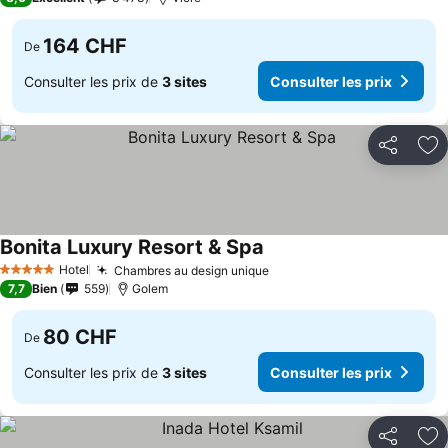
164 CHF
De
Consulter les prix de
3 sites
Consulter les prix
Partager
Aj
Bonita Luxury Resort & Spa
Hotel
Chambres au design unique
5 Étoiles
7,7
Bien
559
Golem
80 CHF
De
Consulter les prix de
3 sites
Consulter les prix
Partager
Aj