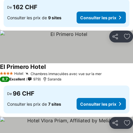
162 CHF
De
Consulter les prix de
9 sites
Consulter les prix
Partager
Aj
El Primero Hotel
Hotel
Chambres immaculées avec vue sur la mer
4 Étoiles
8,7
Excellent
979
Saranda
96 CHF
De
Consulter les prix de
7 sites
Consulter les prix
Partager
Aj