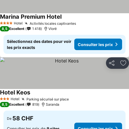
Marina Premium Hotel
Hotel
Activités locales captivantes
4 Étoiles
8,5
Excellent
1 418
Vlorë
Sélectionnez des dates pour voir
Consulter les prix
les prix exacts
Partager
Aj
Hotel Keos
Hotel
Parking sécurisé sur place
3 Étoiles
8,5
Excellent
819
Saranda
58 CHF
De
Consulter les prix de
9 sites
Consulter les prix