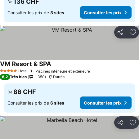
136 CHF
De
Consulter les prix de
3 sites
Consulter les prix
Partager
Aj
VM Resort & SPA
Hotel
Piscines intérieure et extérieure
5 Étoiles
8,2
Très bien
1 350
Durrës
86 CHF
De
Consulter les prix de
6 sites
Consulter les prix
Partager
Aj