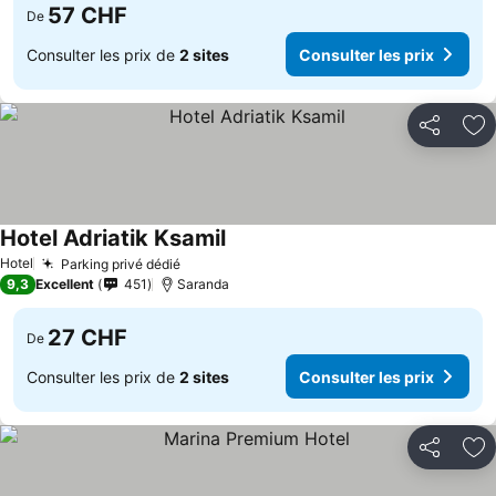
57 CHF
De
Consulter les prix de
2 sites
Consulter les prix
Partager
Aj
Hotel Adriatik Ksamil
Hotel
Parking privé dédié
9,3
Excellent
451
Saranda
27 CHF
De
Consulter les prix de
2 sites
Consulter les prix
Partager
Aj