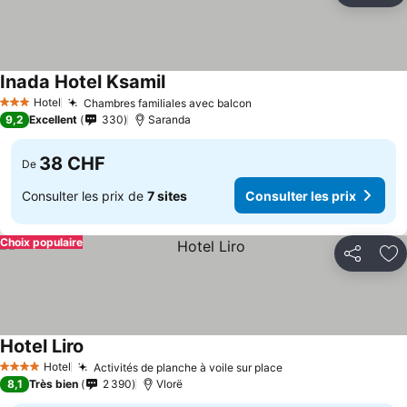
Inada Hotel Ksamil
Hotel
Chambres familiales avec balcon
3 Étoiles
9,2
Excellent
330
Saranda
38 CHF
De
Consulter les prix de
7 sites
Consulter les prix
Choix populaire
Partager
Aj
Hotel Liro
Hotel
Activités de planche à voile sur place
4 Étoiles
8,1
Très bien
2 390
Vlorë