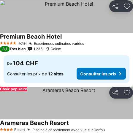
Partager
Aj
Premium Beach Hotel
Hotel
Expériences culinaires variées
5 Étoiles
8,1
Très bien
1 235
Golem
104 CHF
De
Consulter les prix de
12 sites
Consulter les prix
Choix populaire
Partager
Aj
Arameras Beach Resort
Resort
Piscine à débordement avec vue sur Corfou
4 Étoiles