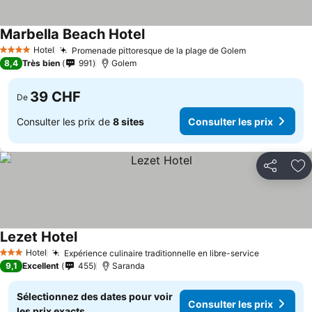
Marbella Beach Hotel
Hotel
Promenade pittoresque de la plage de Golem
4 Étoiles
8,4
Très bien
991
Golem
39 CHF
De
Consulter les prix de
8 sites
Consulter les prix
Partager
Aj
Lezet Hotel
Hotel
Expérience culinaire traditionnelle en libre-service
3 Étoiles
9,1
Excellent
455
Saranda
Sélectionnez des dates pour voir
Consulter les prix
les prix exacts