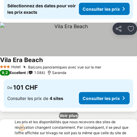
Sélectionnez des dates pour voir
Consulter les prix
les prix exacts
Partager
Aj
Vila Era Beach
Hotel
Balcons panoramiques avec vue sur la mer
3 Étoiles
9,2
Excellent
1 084
Saranda
101 CHF
De
Consulter les prix de
4 sites
Consulter les prix
Voir plus
Les prix et les disponibilités que nous recevons des sites de
réservation changent constamment. Par conséquent, il se peut que
l’offre affichée sur trivago ne soit pas la même que celle du site de