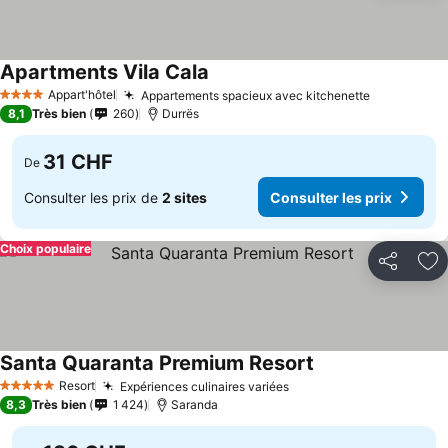
Apartments Vila Cala
Appart'hôtel
Appartements spacieux avec kitchenette
4 Étoiles
8,1
Très bien
260
Durrës
31 CHF
De
Consulter les prix de
2 sites
Consulter les prix
Choix populaire
Partager
Aj
Santa Quaranta Premium Resort
Resort
Expériences culinaires variées
5 Étoiles
8,3
Très bien
1 424
Saranda