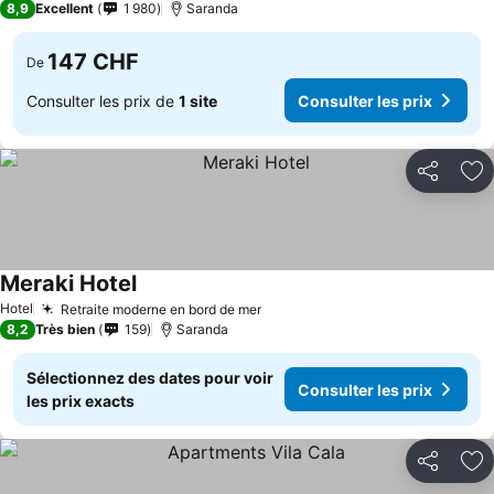
8,9
Excellent
1 980
Saranda
147 CHF
De
Consulter les prix de
1 site
Consulter les prix
Partager
Aj
Meraki Hotel
Hotel
Retraite moderne en bord de mer
8,2
Très bien
159
Saranda
Sélectionnez des dates pour voir
Consulter les prix
les prix exacts
Partager
Aj