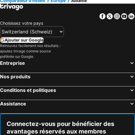
Comparateur d'hôtels
Europe
Albanie
Hôtels Përmet
Hôtels Laç
Hôtels Province d'Antalya
Hôtels Toscane
Facebook
Twitter
Insta
Yo
Hôtels Rrëshen
Hôtels Kukës
Choisissez votre pays
Hôtels Kamza
Hôtels Rubik
Hôtels Tepelena
Hôtels Mesopotam
Ajouter sur Google
Hôtels Patos
Hôtels Delvina
Retrouvez facilement nos résultats :
ajoutez trivago comme source
Hôtels Lushnja
Hôtels Vora
préférée sur Google.
Hôtels Leskovik
Hôtels Mamurras
Entreprise
Hôtels Konispol
Hôtels Kruma
Nos produits
Hôtels Burrel
Hôtels Çorovoda
Hôtels Librazhd
Hôtels Përrenjas
Conditions et politiques
Hôtels Erseka
Assistance
Connectez-vous pour bénéficier des
avantages réservés aux membres