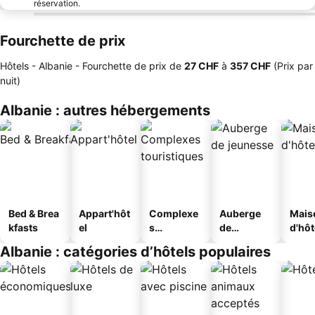
réservation.
Fourchette de prix
Hôtels - Albanie -
Fourchette de prix
de
‎27 CHF
à
‎357 CHF
(Prix par
nuit)
Albanie : autres hébergements
Bed & Brea
Appart'hôt
Complexe
Auberge
Mais
kfasts
el
s
de
d'hô
touristique
jeunesse
Albanie : catégories d’hôtels populaires
s