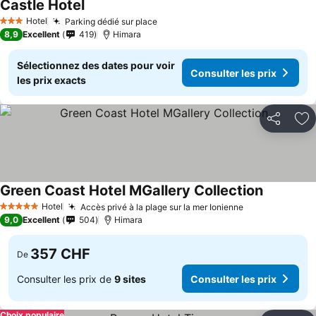
Castle Hotel
Hotel
Parking dédié sur place
3 Étoiles
8,9
Excellent
419
Himara
Sélectionnez des dates pour voir
Consulter les prix
les prix exacts
Partager
Aj
Green Coast Hotel MGallery Collection
Hotel
Accès privé à la plage sur la mer Ionienne
5 Étoiles
9,0
Excellent
504
Himara
357 CHF
De
Consulter les prix de
9 sites
Consulter les prix
Choix populaire