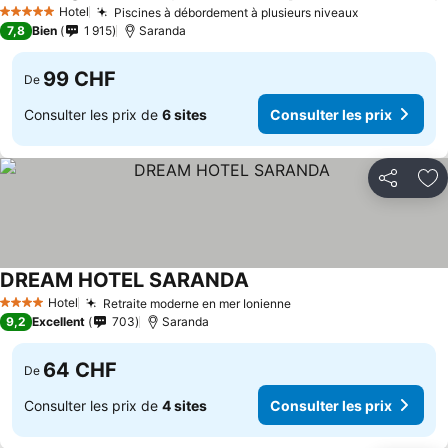
Hotel
Piscines à débordement à plusieurs niveaux
5 Étoiles
7,8
Bien
1 915
Saranda
99 CHF
De
Consulter les prix de
6 sites
Consulter les prix
Partager
Aj
DREAM HOTEL SARANDA
Hotel
Retraite moderne en mer Ionienne
4 Étoiles
9,2
Excellent
703
Saranda
64 CHF
De
Consulter les prix de
4 sites
Consulter les prix