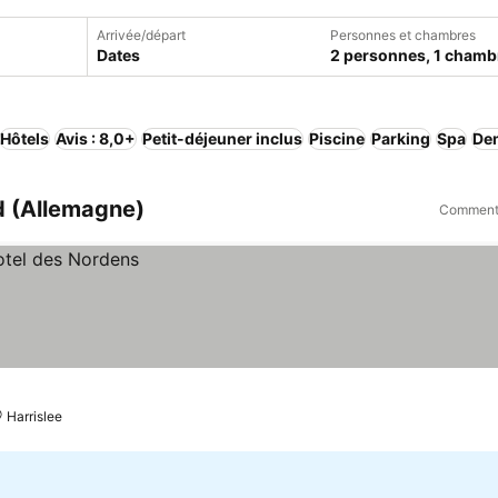
Arrivée/départ
Personnes et chambres
Dates
2 personnes, 1 chamb
Hôtels
Avis : 8,0+
Petit-déjeuner inclus
Piscine
Parking
Spa
De
d (Allemagne)
Comment 
Harrislee