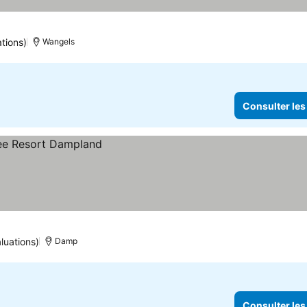
r les prix
tions)
Wangels
Consulter les
luations)
Damp
Consulter les