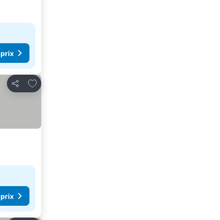
 prix
Ajouter à mes favoris
Partager
 prix