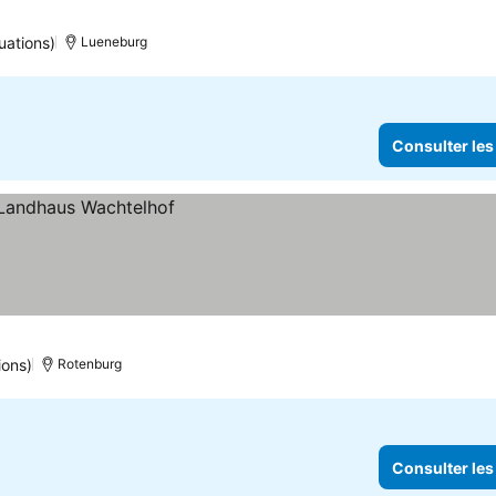
lter les prix
uations)
Lueneburg
Consulter les
ix
ions)
Rotenburg
Consulter les