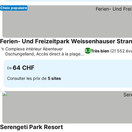
Choix populaire
Ferien- Und Freizeitpark Weissenhauser Stra
Complexe intérieur Abenteuer
Très bien
(21 552 éva
8,2
Dschungelland, Accès direct à la plage
Consulter les prix
de la mer Baltique
64 CHF
De
Consulter les prix de
5 sites
Serengeti Park Resort
Consulter les prix