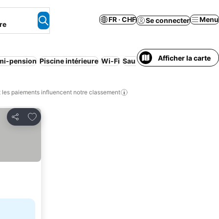
FR · CHF
Menu
Se connecter
re
Afficher la carte
mi-pension
Piscine intérieure
Wi-Fi
Sauna
Appart'hôtel
les paiements influencent notre classement
Ajouter à mes favoris
Partager