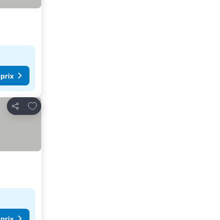
 prix
Ajouter à mes favoris
Partager
 prix