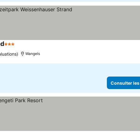
nd
3 Étoiles
Consulter les prix
luations)
Wangels
Consulter les