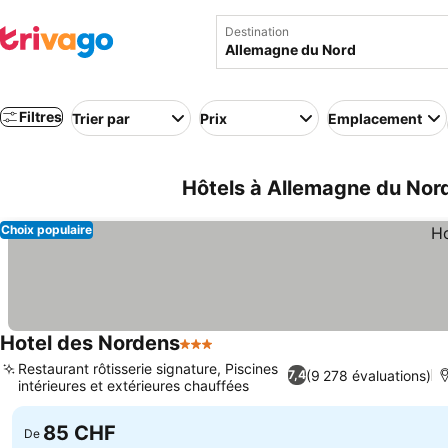
Destination
Filtres
Trier par
Prix
Emplacement
Hôtels à Allemagne du Nor
Choix populaire
Hotel des Nordens
3 Étoiles
Consulter les prix
Restaurant rôtisserie signature, Piscines
(9 278 évaluations)
7,4
intérieures et extérieures chauffées
Consulter les prix
85 CHF
De