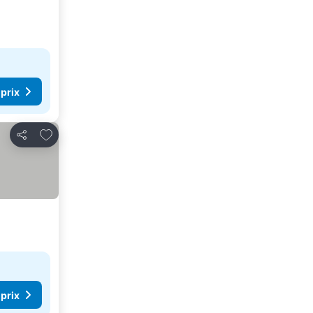
 prix
Ajouter à mes favoris
Partager
 prix