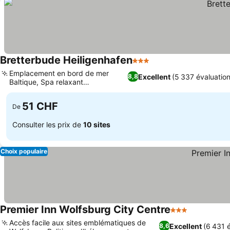
Bretterbude Heiligenhafen
3 Étoiles
Consulter les prix
Emplacement en bord de mer
Excellent
(5 337 évaluation
8,8
Baltique, Spa relaxant
Consulter les prix
Schwitzkammer
51 CHF
De
Consulter les prix de
10 sites
Choix populaire
Premier Inn Wolfsburg City Centre
3 Étoiles
Consulter 
Accès facile aux sites emblématiques de
Excellent
(6 431 
8,6