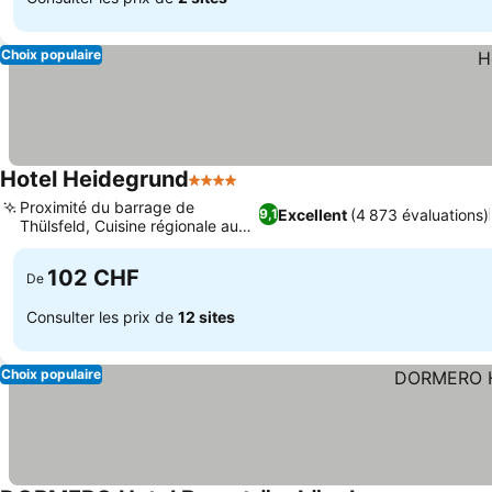
Choix populaire
Hotel Heidegrund
4 Étoiles
Consulter les prix
Proximité du barrage de
Excellent
(4 873 évaluations)
9,1
Thülsfeld, Cuisine régionale au
Consulter les prix
Calluna
102 CHF
De
Consulter les prix de
12 sites
Choix populaire