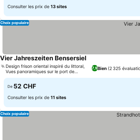
Consulter les prix de
13 sites
Choix populaire
Vier Jahreszeiten Bensersiel
Consulter les prix
Design frison oriental inspiré du littoral,
Bien
(2 325 évaluati
7,9
Vues panoramiques sur le port de
Consulter les prix
Bensersiel
52 CHF
De
Consulter les prix de
11 sites
Choix populaire