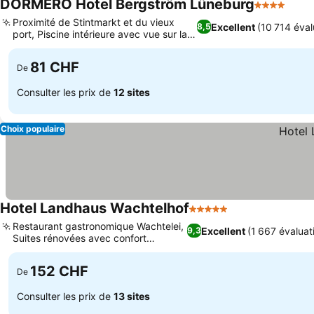
DORMERO Hotel Bergström Lüneburg
4 Étoiles
Consu
Proximité de Stintmarkt et du vieux
Excellent
(10 714 éval
8,5
port, Piscine intérieure avec vue sur la
Consulter les prix
vieille ville
81 CHF
De
Consulter les prix de
12 sites
Choix populaire
Hotel Landhaus Wachtelhof
5 Étoiles
Consulter les pr
Restaurant gastronomique Wachtelei,
Excellent
(1 667 évaluat
9,3
Suites rénovées avec confort
Consulter les prix
moderne
152 CHF
De
Consulter les prix de
13 sites