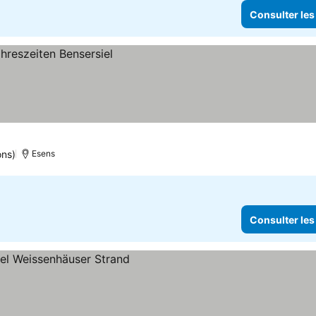
Consulter les
ons)
Esens
Consulter les