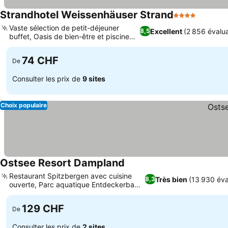
Strandhotel Weissenhäuser Strand
4 Étoiles
Consulte
Vaste sélection de petit-déjeuner
Excellent
(2 856 évalua
8,5
buffet, Oasis de bien-être et piscine
Consulter les prix
Dünenbad
74 CHF
De
Consulter les prix de
9 sites
Choix populaire
Ostsee Resort Dampland
Consulter les prix
Restaurant Spitzbergen avec cuisine
Très bien
(13 930 éva
8,3
ouverte, Parc aquatique Entdeckerbad
Consulter les prix
Baltic Sea
129 CHF
De
Consulter les prix de
2 sites