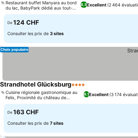
Restaurant buffet Manyara au bord
Excellent
(2 464 évaluati
8,5
du lac, BabyPark dédié aux tout-
Consulter les prix
petits
124 CHF
De
Consulter les prix de
3 sites
Choix populaire
Strandhotel Glücksburg
4 Étoiles
Consulter les prix
Cuisine régionale gastronomique au
Excellent
(3 174 évaluat
9,1
Felix, Proximité du château de
Consulter les prix
Glücksburg
163 CHF
De
Consulter les prix de
7 sites