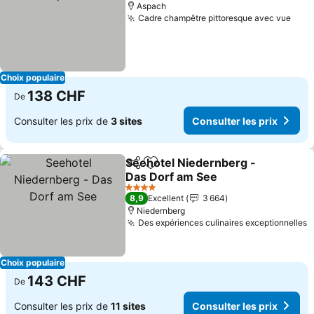
Aspach
Cadre champêtre pittoresque avec vue
Cons
Choix populaire
138 CHF
De
Consulter les prix de
3 sites
Consulter les prix
Seehotel Niedernberg -
Partager
Ajouter à mes favoris
Das Dorf am See
Consulter les prix
4 Étoiles
8,9
Excellent
3 664
Niedernberg
Des expériences culinaires exceptionnelles
C
Choix populaire
143 CHF
De
Consulter les prix de
11 sites
Consulter les prix