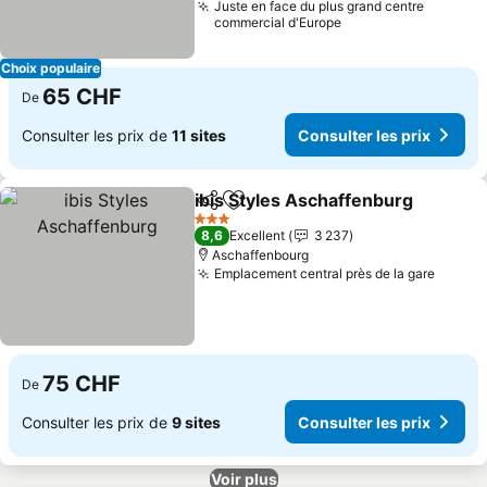
Juste en face du plus grand centre
commercial d'Europe
Choix populaire
65 CHF
De
Consulter les prix de
11 sites
Consulter les prix
ibis Styles Aschaffenburg
Partager
Ajouter à mes favoris
3 Étoiles
8,6
Excellent
3 237
Aschaffenbourg
Emplacement central près de la gare
Consul
75 CHF
De
Consulter les prix de
9 sites
Consulter les prix
Voir plus