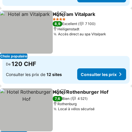
Hotel am Vitalpark
Partager
Ajouter à mes favoris
Consulte
4 Étoiles
8,9
Excellent
7 100
Heiligenstadt
Accès direct au spa Vitalpark
Consulter le
Choix populaire
120 CHF
De
Consulter les prix de
12 sites
Consulter les prix
Hotel Rothenburger Hof
Partager
Ajouter à mes favoris
Co
7,6
Bien
4 521
Rothenburg
Local à vélos sécurisé
Consulter les pri