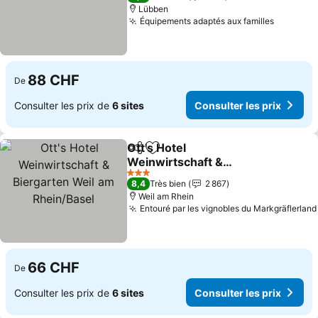
Lübben
Équipements adaptés aux familles
Consulte
88 CHF
De
Consulter les prix de
6 sites
Consulter les prix
Ott's Hotel
Partager
Ajouter à mes favoris
Weinwirtschaft &
Biergarten Weil am
Consulter les prix
3 Étoiles
8,4
Très bien
2 867
Rhein/Basel
Weil am Rhein
Entouré par les vignobles du Markgräflerland
66 CHF
De
Consulter les prix de
6 sites
Consulter les prix