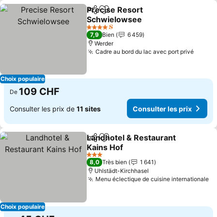
Precise Resort
Partager
Ajouter à mes favoris
Schwielowsee
Consulter les prix
4 Étoiles
7,9
Bien
6 459
Werder
Cadre au bord du lac avec port privé
Consul
Choix populaire
109 CHF
De
Consulter les prix de
11 sites
Consulter les prix
Landhotel & Restaurant
Partager
Ajouter à mes favoris
Kains Hof
Consulter les prix
3 Étoiles
8,0
Très bien
1 641
Uhlstädt-Kirchhasel
Menu éclectique de cuisine internationale
Co
Choix populaire