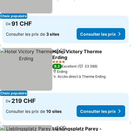
Choix populaire
91 CHF
De
Consulter les prix de
3 sites
Consulter les prix
Hotel Victory Therme
Partager
Ajouter à mes favoris
Erding
Consulter les prix
4 Étoiles
9,2
Excellent
33 389
Erding
Accès direct à Therme Erding
Consulter l
Choix populaire
219 CHF
De
Consulter les prix de
10 sites
Consulter les prix
Lieblingsplatz Parey -