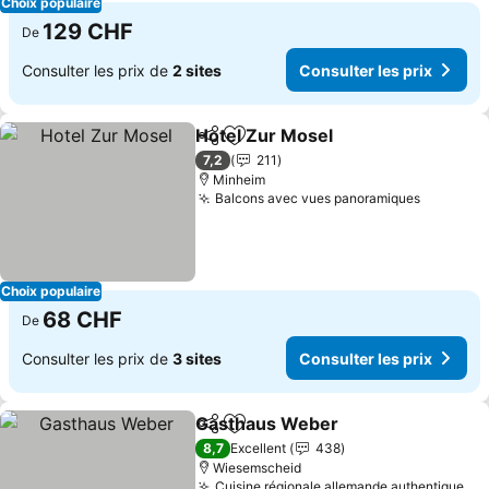
Choix populaire
129 CHF
De
Consulter les prix de
2 sites
Consulter les prix
Hotel Zur Mosel
Partager
Ajouter à mes favoris
Consulter 
7,2
211
Minheim
Balcons avec vues panoramiques
Consulte
Choix populaire
68 CHF
De
Consulter les prix de
3 sites
Consulter les prix
Gasthaus Weber
Partager
Ajouter à mes favoris
Consulter 
8,7
Excellent
438
Wiesemscheid
Cuisine régionale allemande authentique