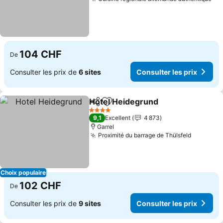
Con
104 CHF
De
Consulter les prix de
6 sites
Consulter les prix
Hotel Heidegrund
Partager
Ajouter à mes favoris
Consulter
4 Étoiles
9,1
Excellent
4 873
Garrel
Proximité du barrage de Thülsfeld
Consulte
Choix populaire
102 CHF
De
Consulter les prix de
9 sites
Consulter les prix