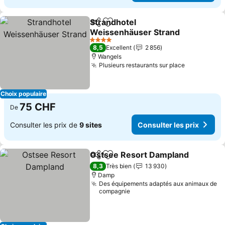
Strandhotel
Partager
Ajouter à mes favoris
Weissenhäuser Strand
Consulter les prix
4 Étoiles
8,5
Excellent
2 856
Wangels
Plusieurs restaurants sur place
Consulter 
Choix populaire
75 CHF
De
Consulter les prix de
9 sites
Consulter les prix
Ostsee Resort Dampland
Partager
Ajouter à mes favoris
C
8,3
Très bien
13 930
Damp
Des équipements adaptés aux animaux de
compagnie