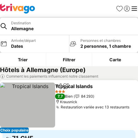
Favoris
Se con
Me
Destination
Allemagne
Arrivée/départ
Personnes et chambres
Dates
2 personnes, 1 chambre
Trier
Filtrer
Carte
Hôtels à Allemagne (Europe)
Comment les paiements influencent notre classement
Tropical Islands
Partager
Ajouter à mes favoris
Consulter l
3 Étoiles
7,7
Bien
84 293
Krausnick
Restauration variée avec 13 restaurants
Con
Choix populaire