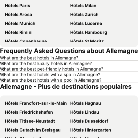
Hôtels Paris
Hôtels Milan
Hôtels Arosa
Hôtels Zurich
Hôtels Munich
Hôtels Lucerne
Hôtels Rimini
Hôtels Hambourg
Hôtels Copenhague
Hôtels St Moritz
Frequently Asked Questions about Allemagne
Hôtels Palma
Hôtels Thun
What are the best hotels in Allemagne?
Hôtels Berne
Hôtels Annecy
What are the best luxury hotels in Allemagne?
Hôtels Nice
Hôtels Berlin
What are the best pet-friendly hotels in Allemagne?
What are the best hotels with a spa in Allemagne?
Hôtels Interlaken
Hôtels Rust
What are the best hotels with a pool in Allemagne?
Allemagne - Plus de destinations populaires
Hôtels Bâle
Hôtels Majorque
Hôtels Sardaigne
Hôtels Forêt-Noire
Hôtels Francfort-sur-le-Main
Hôtels Hagnau
Hôtels Ibiza
Hôtels Ligurie
Hôtels Friedrichshafen
Hôtels Lindau
Hôtels Tyrol
Hôtels Tyrol du Sud
Hôtels Titisee-Neustadt
Hôtels Dusseldorf
Hôtels Île de Rhodes
Hôtels Grèce
Hôtels Gutach im Breisgau
Hôtels Hinterzarten
Hôtels Toscane
Hôtels Maldives