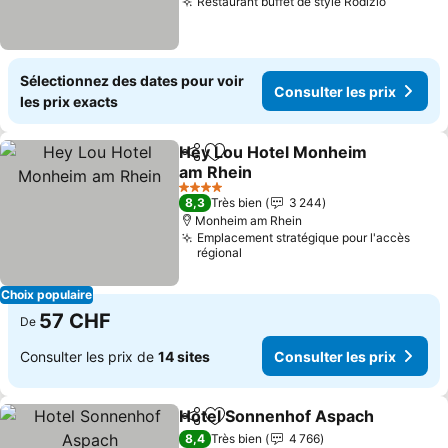
Restaurant buffet de style Rodizio
Consulte
Sélectionnez des dates pour voir
Consulter les prix
les prix exacts
Hey Lou Hotel Monheim
Partager
Ajouter à mes favoris
am Rhein
Consulter les prix
4 Étoiles
8,3
Très bien
3 244
Monheim am Rhein
Emplacement stratégique pour l'accès
régional
Choix populaire
57 CHF
De
Consulter les prix de
14 sites
Consulter les prix
Hotel Sonnenhof Aspach
Partager
Ajouter à mes favoris
C
8,4
Très bien
4 766