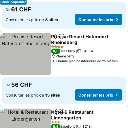
Choix populaire
61 CHF
De
Consulter les prix de
8 sites
Consulter les prix
Precise Resort Hafendorf
Partager
Ajouter à mes favoris
Rheinsberg
Consulter les prix
4 Étoiles
8,3
Très bien
8 006
Rheinsberg
Grande piscine intérieure de 25 mètres
Cons
56 CHF
De
Consulter les prix de
13 sites
Consulter les prix
Hotel & Restaurant
Partager
Ajouter à mes favoris
Lindengarten
Consulter les prix
3 Étoiles
8,6
Excellent
1 218