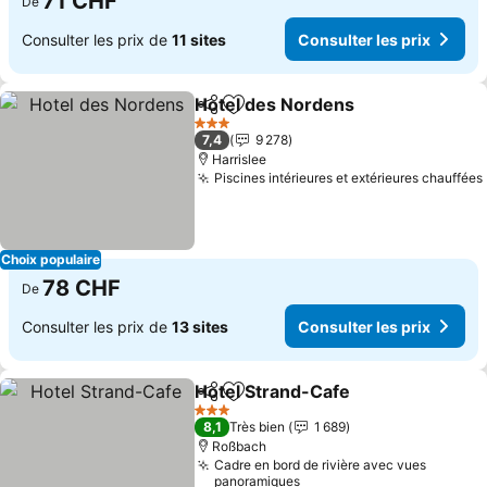
71 CHF
De
Consulter les prix de
11 sites
Consulter les prix
Hotel des Nordens
Partager
Ajouter à mes favoris
Consult
3 Étoiles
7,4
9 278
Harrislee
Piscines intérieures et extérieures chauffées
Choix populaire
78 CHF
De
Consulter les prix de
13 sites
Consulter les prix
Hotel Strand-Cafe
Partager
Ajouter à mes favoris
Consulte
3 Étoiles
8,1
Très bien
1 689
Roßbach
Cadre en bord de rivière avec vues
panoramiques