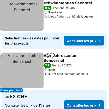
Partager
Ajouter à mes favoris
schwimmendes Seehotel
Consulter les prix
9,5
Excellent
487
Elbe-Parey
Igloos flottants et hôtels lacustres
Consulte
Sélectionnez des dates pour voir
Consulter les prix
les prix exacts
Vier Jahreszeiten
Partager
Ajouter à mes favoris
Bensersiel
Consulter les prix
7,9
Bien
2 325
Esens
Buffet petit-déjeuner copieux
Consulter l
Choix populaire
52 CHF
De
Consulter les prix de
11 sites
Consulter les prix