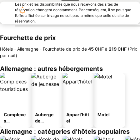
Les prix et les disponibilités que nous recevons des sites de
réservation changent constamment. Par conséquent, il se peut que
l’offre affichée sur trivago ne soit pas la même que celle du site de
réservation.
Fourchette de prix
Hôtels - Allemagne -
Fourchette de prix
de
‎45 CHF
à
‎219 CHF
(Prix
par nuit)
Allemagne : autres hébergements
Complexe
Auberge
Appart’hôt
Motel
s
de
el
touristique
jeunesse
Allemagne : catégories d’hôtels populaires
s