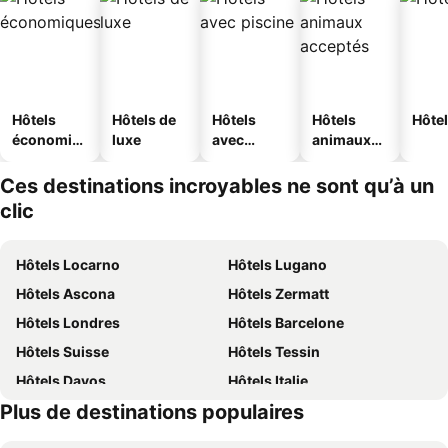
Hôtels
Hôtels de
Hôtels
Hôtels
Hôtel
économiq
luxe
avec
animaux
ues
piscine
acceptés
Ces destinations incroyables ne sont qu’à un
clic
Hôtels Locarno
Hôtels Lugano
Hôtels Ascona
Hôtels Zermatt
Hôtels Londres
Hôtels Barcelone
Hôtels Suisse
Hôtels Tessin
Hôtels Davos
Hôtels Italie
Plus de destinations populaires
Hôtels Lac de Garde
Hôtels Crète