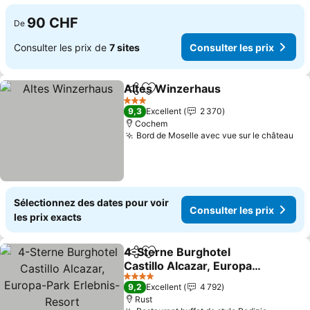
90 CHF
De
Consulter les prix de
7 sites
Consulter les prix
Altes Winzerhaus
Partager
Ajouter à mes favoris
Consulte
3 Étoiles
9,3
Excellent
2 370
Cochem
Bord de Moselle avec vue sur le château
Con
Sélectionnez des dates pour voir
Consulter les prix
les prix exacts
4-Sterne Burghotel
Partager
Ajouter à mes favoris
Castillo Alcazar, Europa-
Park Erlebnis-Resort
Consulter les prix
4 Étoiles
9,2
Excellent
4 792
Rust