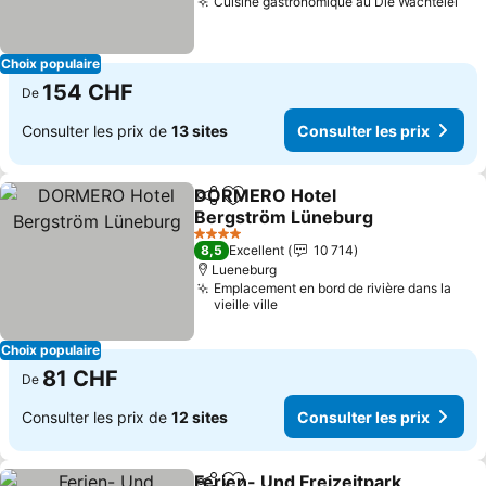
Cuisine gastronomique au Die Wachtelei
Con
Choix populaire
154 CHF
De
Consulter les prix de
13 sites
Consulter les prix
DORMERO Hotel
Partager
Ajouter à mes favoris
Bergström Lüneburg
Consulter les prix
4 Étoiles
8,5
Excellent
10 714
Lueneburg
Emplacement en bord de rivière dans la
vieille ville
Choix populaire
81 CHF
De
Consulter les prix de
12 sites
Consulter les prix
Ferien- Und Freizeitpark