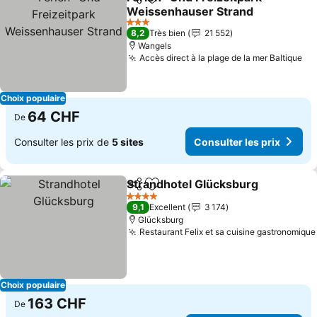
Partager
Ajouter à mes favoris
Weissenhauser Strand
Consulter les prix
3 Étoiles
8,2
Très bien
21 552
Wangels
Accès direct à la plage de la mer Baltique
Co
Choix populaire
64 CHF
De
Consulter les prix de
5 sites
Consulter les prix
Strandhotel Glücksburg
Partager
Ajouter à mes favoris
Co
4 Étoiles
9,1
Excellent
3 174
Glücksburg
Restaurant Felix et sa cuisine gastronomique
Choix populaire
163 CHF
De