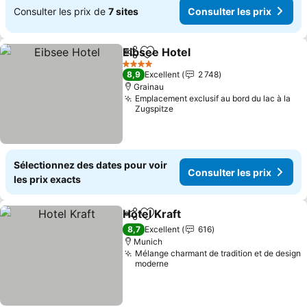
Consulter les prix de
7 sites
Consulter les prix
Eibsee Hotel
Partager
Ajouter à mes favoris
Consulter les 
4 Étoiles
8,9
Excellent
2 748
Grainau
Emplacement exclusif au bord du lac à la
Zugspitze
Sélectionnez des dates pour voir
Consulter les prix
les prix exacts
Hotel Kraft
Partager
Ajouter à mes favoris
Consulter les pr
8,7
Excellent
616
Munich
Mélange charmant de tradition et de design
moderne