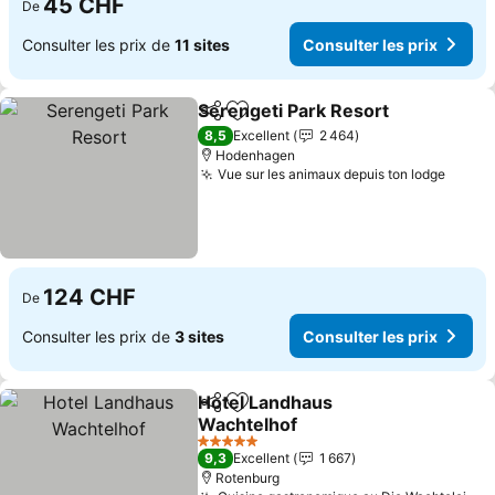
45 CHF
De
Consulter les prix de
11 sites
Consulter les prix
Serengeti Park Resort
Partager
Ajouter à mes favoris
Cons
8,5
Excellent
2 464
Hodenhagen
Vue sur les animaux depuis ton lodge
Consul
124 CHF
De
Consulter les prix de
3 sites
Consulter les prix
Hotel Landhaus
Partager
Ajouter à mes favoris
Wachtelhof
Consulter les prix
5 Étoiles
9,3
Excellent
1 667
Rotenburg