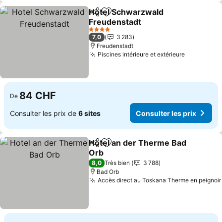
Hotel Schwarzwald
Partager
Ajouter à mes favoris
Freudenstadt
Consulter les prix
4 Étoiles
7,0
3 283
Freudenstadt
Piscines intérieure et extérieure
Consulter 
84 CHF
De
Consulter les prix de
6 sites
Consulter les prix
Hotel an der Therme Bad
Partager
Ajouter à mes favoris
Orb
Consulter les prix
8,0
Très bien
3 788
Bad Orb
Accès direct au Toskana Therme en peignoir