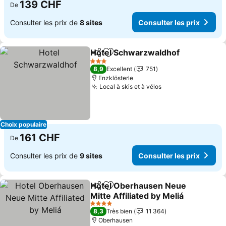
139 CHF
De
Consulter les prix de
8 sites
Consulter les prix
Hotel Schwarzwaldhof
Partager
Ajouter à mes favoris
Con
3 Étoiles
8,9
Excellent
751
Enzklösterle
Local à skis et à vélos
Consulter les pri
Choix populaire
161 CHF
De
Consulter les prix de
9 sites
Consulter les prix
Hotel Oberhausen Neue
Partager
Ajouter à mes favoris
Mitte Affiliated by Meliá
Consulter les prix
4 Étoiles
8,3
Très bien
11 364
Oberhausen