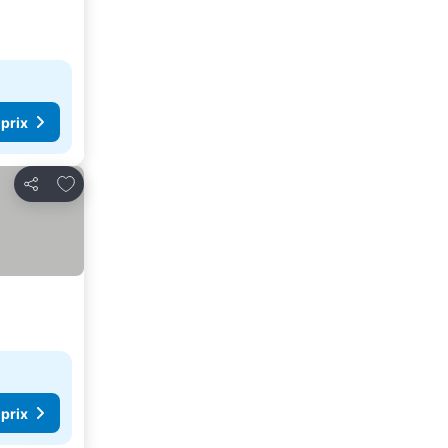
 prix
Ajouter à mes favoris
Partager
 prix