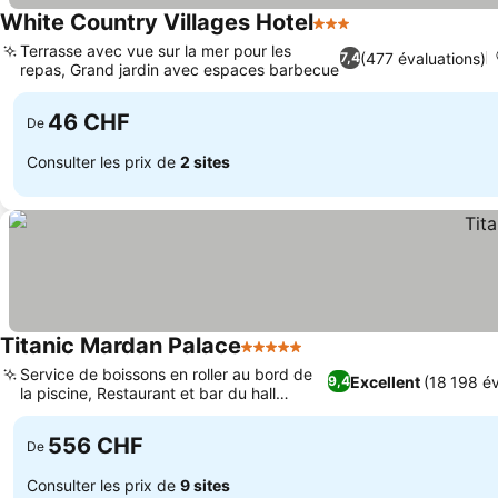
White Country Villages Hotel
3 Étoiles
Terrasse avec vue sur la mer pour les
(477 évaluations)
7,4
repas, Grand jardin avec espaces barbecue
46 CHF
De
Consulter les prix de
2 sites
Titanic Mardan Palace
5 Étoiles
Service de boissons en roller au bord de
Excellent
(18 198 év
9,4
la piscine, Restaurant et bar du hall
ouverts 24h/24
556 CHF
De
Consulter les prix de
9 sites