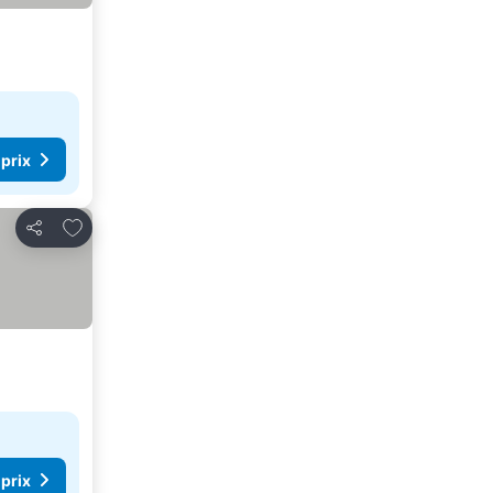
 prix
Ajouter à mes favoris
Partager
 prix