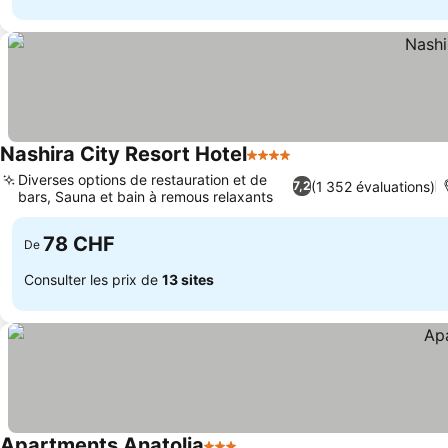
Nashira City Resort Hotel
4 Étoiles
Diverses options de restauration et de
(1 352 évaluations)
7,2
bars, Sauna et bain à remous relaxants
78 CHF
De
Consulter les prix de
13 sites
Apartments Anatolia