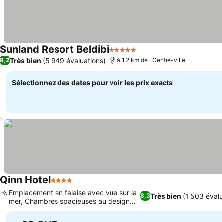
Sunland Resort Beldibi
5 Étoiles
Très bien
(5 949 évaluations)
8,2
à 1.2 km de : Centre-ville
Sélectionnez des dates pour voir les prix exacts
Qinn Hotel
4 Étoiles
Emplacement en falaise avec vue sur la
Très bien
(1 503 éval
8,3
mer, Chambres spacieuses au design
unique