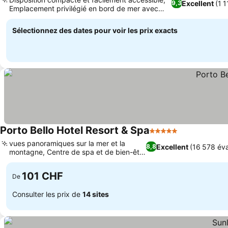
Excellent
(1 
9,3
Emplacement privilégié en bord de mer avec
vue sur la montagne
Sélectionnez des dates pour voir les prix exacts
Porto Bello Hotel Resort & Spa
5 Étoiles
vues panoramiques sur la mer et la
Excellent
(16 578 éva
8,8
montagne, Centre de spa et de bien-être
régénérant
101 CHF
De
Consulter les prix de
14 sites