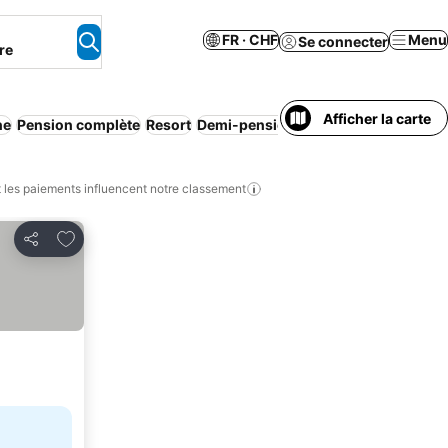
FR · CHF
Menu
Se connecter
re
Afficher la carte
ne
Pension complète
Resort
Demi-pension
Appart'hôtel
Petit-dé
les paiements influencent notre classement
Ajouter à mes favoris
Partager