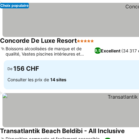
Choix populaire
Concorde De Luxe Resort
5 Étoiles
Boissons alcoolisées de marque et de
Excellent
(34 317 
9,5
qualité, Vastes piscines intérieures et
extérieures chauffées
156 CHF
De
Consulter les prix de
14 sites
Transatlantik Beach Beldibi - All Inclusive
Disposition compacte et facilement accessible,