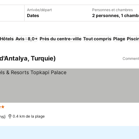
Arrivée/départ
Personnes et chambres
Dates
2 personnes, 1 chamb
Hôtels
Avis : 8,0+
Près du centre-ville
Tout compris
Plage
Pisci
d'Antalya, Turquie)
Comment 
iles
ns)
0.4 km de la plage