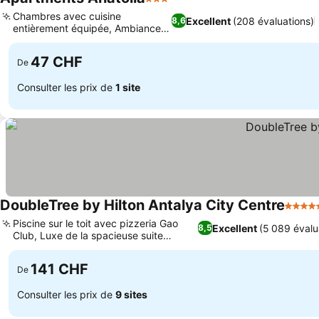
3 Étoiles
Chambres avec cuisine
Excellent
(208 évaluations)
8,6
entièrement équipée, Ambiance
familiale
47 CHF
De
Consulter les prix de
1 site
DoubleTree by Hilton Antalya City Centre
5 Étoi
Piscine sur le toit avec pizzeria Gao
Excellent
(5 089 évalu
8,5
Club, Luxe de la spacieuse suite
présidentielle
141 CHF
De
Consulter les prix de
9 sites