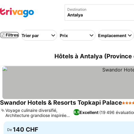
Destination
Filtres
Trier par
Prix
Emplacement
Hôtels à Antalya (Province 
Swandor Hotels & Resorts Topkapi Palace
5 Éto
Voyage culinaire diversifié,
Excellent
(19 496 évaluatio
8,9
Architecture grandiose inspirée
des palais
140 CHF
De