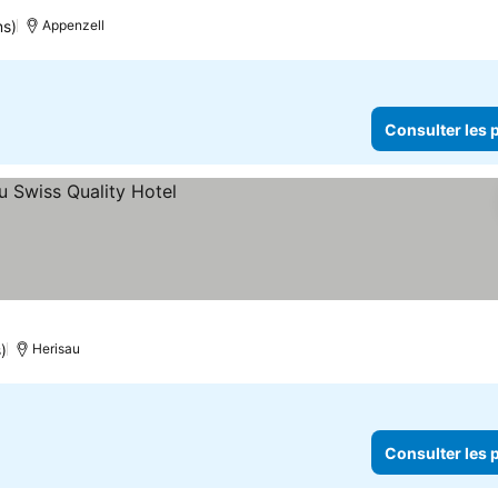
ns)
Appenzell
Consulter les p
)
Herisau
Consulter les p