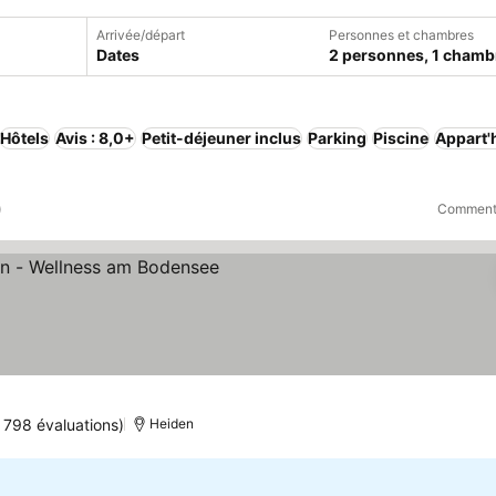
Arrivée/départ
Personnes et chambres
Dates
2 personnes, 1 chamb
Hôtels
Avis : 8,0+
Petit-déjeuner inclus
Parking
Piscine
Appart'
)
Comment 
1 798 évaluations)
Heiden