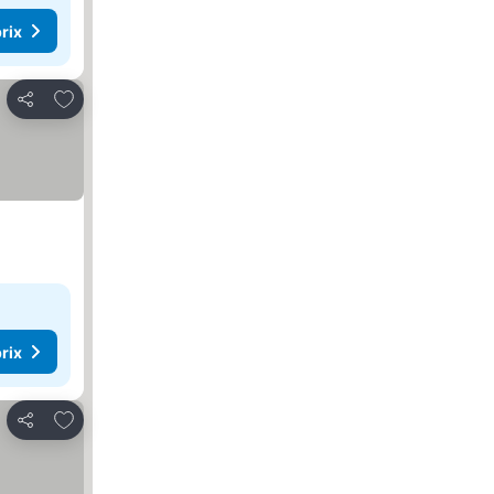
rix
Ajouter à mes favoris
Partager
rix
Ajouter à mes favoris
Partager