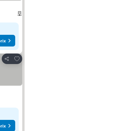
rix
Ajouter à mes favoris
Partager
rix