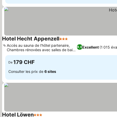
Hotel Hecht Appenzell
3 Étoiles
Accès au sauna de l'hôtel partenaire,
Excellent
(1 015 éva
9,0
Chambres rénovées avec salles de bain
modernes
179 CHF
De
Consulter les prix de
6 sites
Hotel Löwen