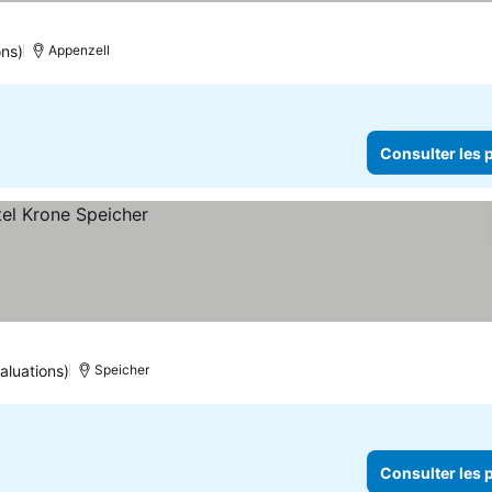
ons)
Appenzell
Consulter les p
aluations)
Speicher
Consulter les p