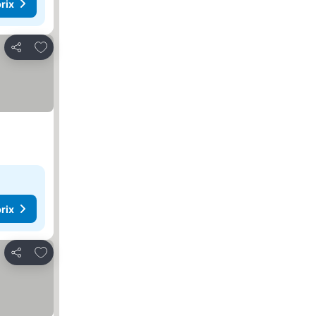
rix
Ajouter à mes favoris
Partager
rix
Ajouter à mes favoris
Partager