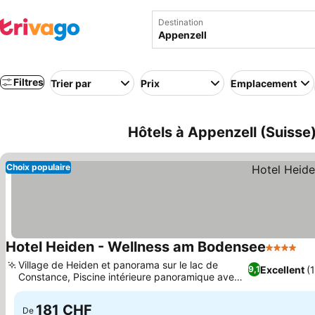
Destination
Filtres
Trier par
Prix
Emplacement
Hôtels à Appenzell (Suisse
Choix populaire
Hotel Heiden - Wellness am Bodensee
4 Étoiles
Village de Heiden et panorama sur le lac de
Excellent
(
9,1
Constance, Piscine intérieure panoramique avec
vue sur le lac de Constance
181 CHF
De