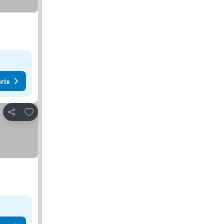
rix
Ajouter à mes favoris
Partager