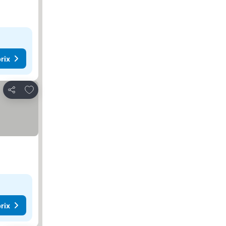
rix
Ajouter à mes favoris
Partager
rix