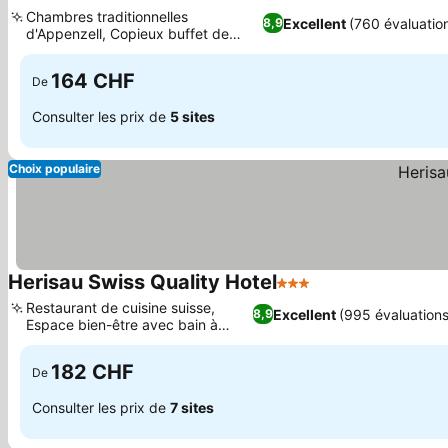
3 Étoiles
Chambres traditionnelles
Excellent
(760 évaluatio
8,9
d'Appenzell, Copieux buffet de
petit-déjeuner
164 CHF
De
Consulter les prix de
5 sites
Choix populaire
Herisau Swiss Quality Hotel
3 Étoiles
Restaurant de cuisine suisse,
Excellent
(995 évaluations
8,9
Espace bien-être avec bain à
remous
182 CHF
De
Consulter les prix de
7 sites