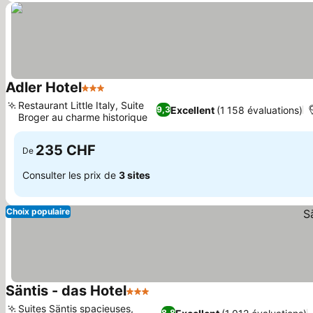
Adler Hotel
3 Étoiles
Restaurant Little Italy, Suite
Excellent
(1 158 évaluations)
9,3
Broger au charme historique
235 CHF
De
Consulter les prix de
3 sites
Choix populaire
Säntis - das Hotel
3 Étoiles
Suites Säntis spacieuses,
8,8