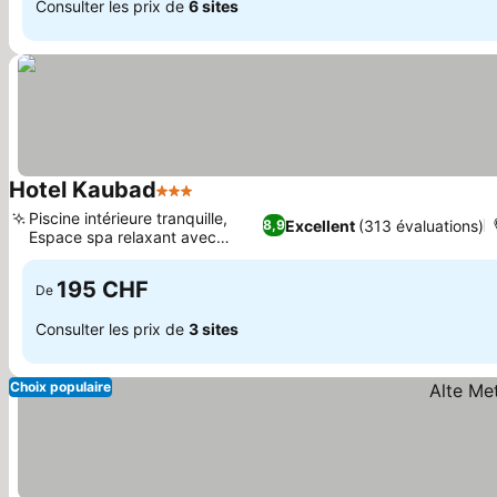
Consulter les prix de
6 sites
Hotel Kaubad
3 Étoiles
Piscine intérieure tranquille,
Excellent
(313 évaluations)
8,9
Espace spa relaxant avec
sauna
195 CHF
De
Consulter les prix de
3 sites
Choix populaire