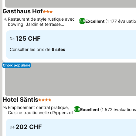
Gasthaus Hof
3 Étoiles
Restaurant de style rustique avec
Excellent
(1 177 évaluati
8,9
bowling, Jardin et terrasse
agréables
125 CHF
De
Consulter les prix de
6 sites
Choix populaire
Hotel Säntis
4 Étoiles
Emplacement central pratique,
Excellent
(1 572 évaluations
8,8
Cuisine traditionnelle d'Appenzell
202 CHF
De