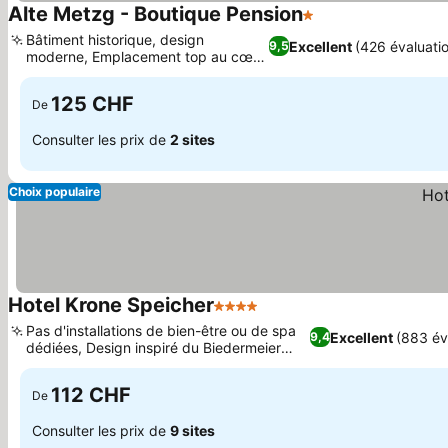
Alte Metzg - Boutique Pension
1 Étoiles
Bâtiment historique, design
Excellent
(426 évaluati
9,5
moderne, Emplacement top au cœur
d'Appenzell
125 CHF
De
Consulter les prix de
2 sites
Choix populaire
Hotel Krone Speicher
4 Étoiles
Pas d'installations de bien-être ou de spa
Excellent
(883 év
9,4
dédiées, Design inspiré du Biedermeier
appenzellois
112 CHF
De
Consulter les prix de
9 sites