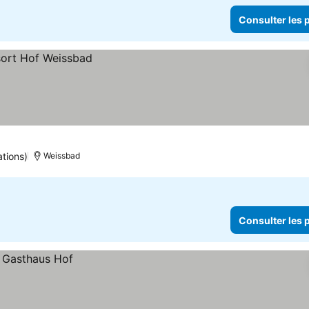
Consulter les p
ations)
Weissbad
Consulter les p