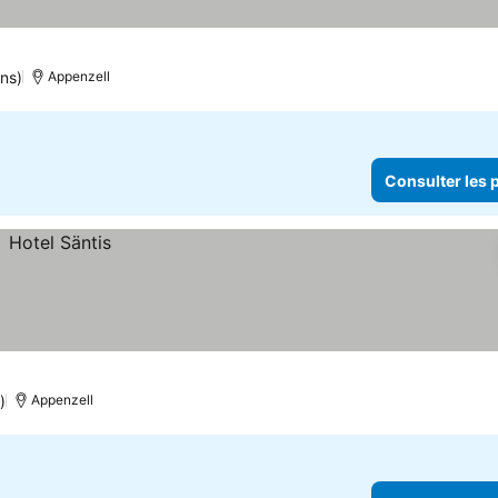
ons)
Appenzell
Consulter les p
)
Appenzell