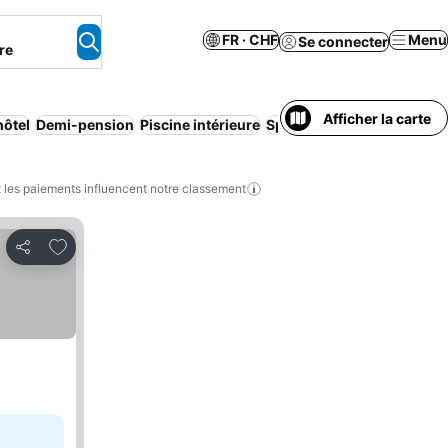
FR · CHF
Menu
Se connecter
re
Afficher la carte
hôtel
Demi-pension
Piscine intérieure
Spa
Sauna
les paiements influencent notre classement
Ajouter à mes favoris
Partager