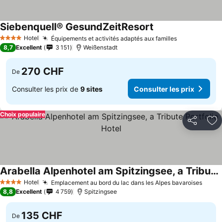
Siebenquell® GesundZeitResort
Consulter les prix
Hotel
Équipements et activités adaptés aux familles
Consulter le
4 Étoiles
8,7
Excellent
3 151
Weißenstadt
270 CHF
De
Consulter les prix de
9 sites
Consulter les prix
Choix populaire
Partager
Aj
Arabella Alpenhotel am Spitzingsee, a Tribute Portfolio Hotel
Consulter les prix
Hotel
Emplacement au bord du lac dans les Alpes bavaroises
Consu
4 Étoiles
8,8
Excellent
4 759
Spitzingsee
135 CHF
De