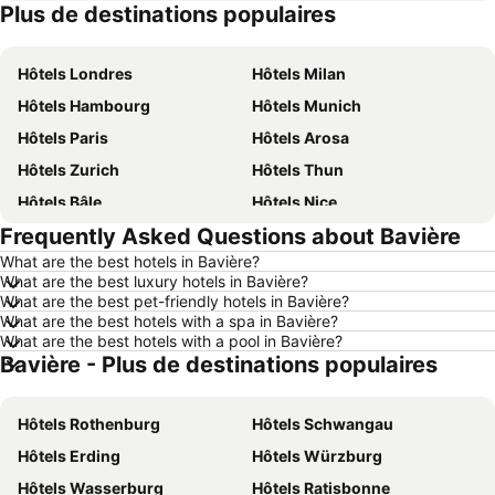
Plus de destinations populaires
Hôtels Crète
Hôtels Grisons
Hôtels Londres
Hôtels Milan
Hôtels Hambourg
Hôtels Munich
Hôtels Paris
Hôtels Arosa
Hôtels Zurich
Hôtels Thun
Hôtels Bâle
Hôtels Nice
Frequently Asked Questions about Bavière
Hôtels Lucerne
Hôtels Copenhague
What are the best hotels in Bavière?
Hôtels Rome
Hôtels St Moritz
What are the best luxury hotels in Bavière?
Hôtels Palma
Hôtels Pontresina
What are the best pet-friendly hotels in Bavière?
What are the best hotels with a spa in Bavière?
Hôtels Annecy
Hôtels Berne
What are the best hotels with a pool in Bavière?
Bavière - Plus de destinations populaires
Hôtels Amsterdam
Hôtels Suisse
Hôtels Italie
Hôtels Lac de Garde
Hôtels Rothenburg
Hôtels Schwangau
Hôtels Forêt-Noire
Hôtels Ibiza
Hôtels Erding
Hôtels Würzburg
Hôtels Tyrol du Sud
Hôtels Ligurie
Hôtels Wasserburg
Hôtels Ratisbonne
Hôtels Grèce
Hôtels Tyrol