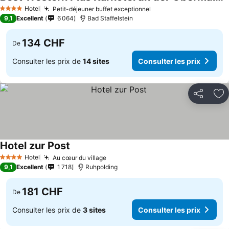
Consulter les prix
Hotel
Petit-déjeuner buffet exceptionnel
Consulter les prix
4 Étoiles
9,1
Excellent
6 064
Bad Staffelstein
134 CHF
De
Consulter les prix de
14 sites
Consulter les prix
Partager
Aj
Hotel zur Post
Consulter les prix
Hotel
Au cœur du village
Consulter les prix
4 Étoiles
9,1
Excellent
1 718
Ruhpolding
181 CHF
De
Consulter les prix de
3 sites
Consulter les prix