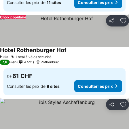
Consulter les prix de
11 sites
Consulter les prix
Choix populaire
Partager
Aj
Hotel Rothenburger Hof
Consulter les prix
Hotel
Local à vélos sécurisé
Consulter les prix
7,6
Bien
4 521
Rothenburg
61 CHF
De
Consulter les prix de
8 sites
Consulter les prix
Partager
Aj