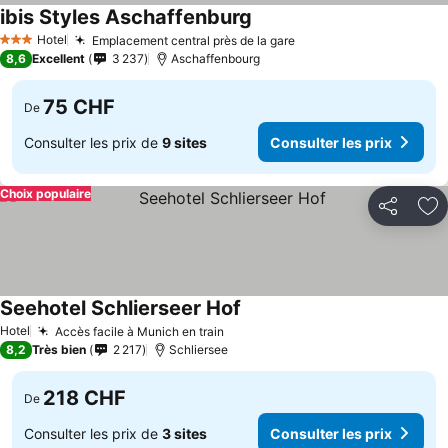
ibis Styles Aschaffenburg
Consulter les prix
Hotel
Emplacement central près de la gare
Consulter les prix
3 Étoiles
8,6
Excellent
3 237
Aschaffenbourg
75 CHF
De
Consulter les prix de
9 sites
Consulter les prix
Choix populaire
Partager
Aj
Seehotel Schlierseer Hof
Consulter les prix
Hotel
Accès facile à Munich en train
Consulter les prix
8,2
Très bien
2 217
Schliersee
218 CHF
De
Consulter les prix de
3 sites
Consulter les prix