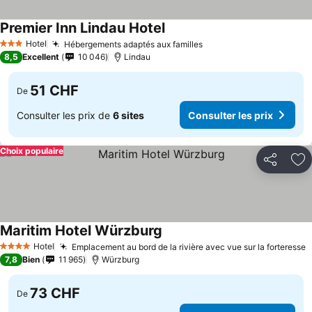
Premier Inn Lindau Hotel
Consulter les prix
Hotel
Hébergements adaptés aux familles
Consulter les prix
3 Étoiles
8,5
Excellent
10 046
Lindau
51 CHF
De
Consulter les prix de
6 sites
Consulter les prix
Choix populaire
Partager
Aj
Maritim Hotel Würzburg
Consulter les prix
Hotel
Emplacement au bord de la rivière avec vue sur la forteresse
C
4 Étoiles
7,8
Bien
11 965
Würzburg
73 CHF
De