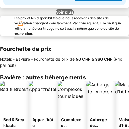
Voir plus
Les prix et les disponibilités que nous recevons des sites de
réservation changent constamment. Par conséquent, il se peut que
l’offre affichée sur trivago ne soit pas la même que celle du site de
réservation.
Fourchette de prix
Hôtels - Bavière -
Fourchette de prix
de
‎50 CHF
à
‎360 CHF
(Prix
par nuit)
Bavière : autres hébergements
Bed & Brea
Appart'hôt
Complexe
Auberge
Mais
kfasts
el
s
de
d'hô