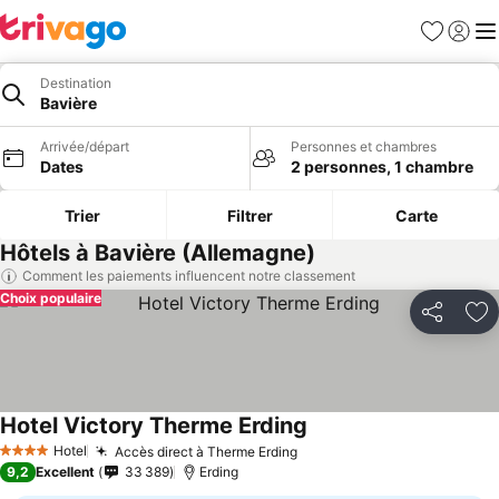
Favoris
Se con
Me
Destination
Bavière
Arrivée/départ
Personnes et chambres
Dates
2 personnes, 1 chambre
Trier
Filtrer
Carte
Hôtels à Bavière (Allemagne)
Comment les paiements influencent notre classement
Choix populaire
Partager
Aj
Hotel Victory Therme Erding
Consulter les prix
Hotel
Accès direct à Therme Erding
Consulter les prix
4 Étoiles
9,2
Excellent
33 389
Erding