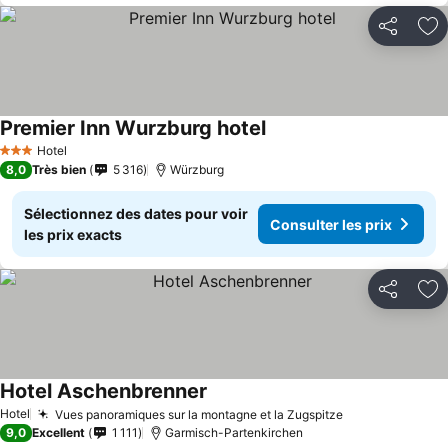
Partager
Aj
Premier Inn Wurzburg hotel
Consulter les prix
Hotel
3 Étoiles
8,0
Très bien
5 316
Würzburg
Sélectionnez des dates pour voir
Consulter les prix
les prix exacts
Partager
Aj
Hotel Aschenbrenner
Consulter les prix
Hotel
Vues panoramiques sur la montagne et la Zugspitze
Consulter les 
9,0
Excellent
1 111
Garmisch-Partenkirchen