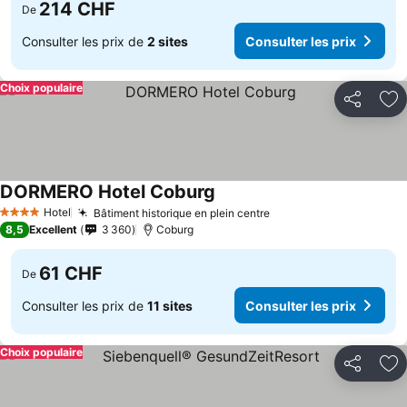
214 CHF
De
Consulter les prix de
2 sites
Consulter les prix
Choix populaire
Partager
Aj
DORMERO Hotel Coburg
Consulter les prix
Hotel
Bâtiment historique en plein centre
Consulter les prix
4 Étoiles
8,5
Excellent
3 360
Coburg
61 CHF
De
Consulter les prix de
11 sites
Consulter les prix
Choix populaire
Partager
Aj