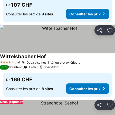
107 CHF
De
Consulter les prix de
9 sites
Consulter les prix
Partager
Aj
Wittelsbacher Hof
Consulter les prix
Hotel
Deux piscines, intérieure et extérieure
Consulter les prix
4 Étoiles
8,5
Excellent
1 482
Oberstdorf
169 CHF
De
Consulter les prix de
8 sites
Consulter les prix
Choix populaire
Partager
Aj