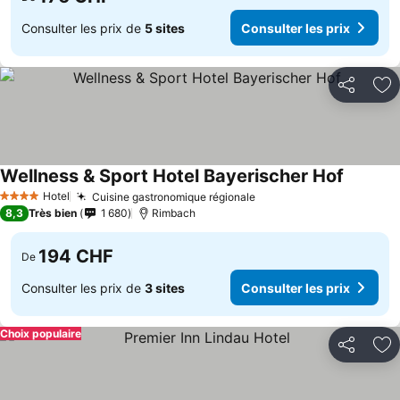
Consulter les prix de
5 sites
Consulter les prix
Partager
Aj
Wellness & Sport Hotel Bayerischer Hof
Consulte
Hotel
Cuisine gastronomique régionale
Consulter les prix
4 Étoiles
8,3
Très bien
1 680
Rimbach
194 CHF
De
Consulter les prix de
3 sites
Consulter les prix
Choix populaire
Partager
Aj