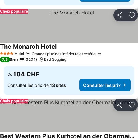
Choix populaire
Partager
Aj
The Monarch Hotel
Consulter les prix
Hotel
Grandes piscines intérieure et extérieure
Consulter les pr
4 Étoiles
7,9
Bien
6 204
Bad Gögging
104 CHF
De
Consulter les prix de
13 sites
Consulter les prix
Choix populaire
Partager
Aj
Best Western Plus Kurhotel an der Obermaintherme