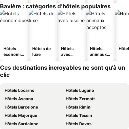
touristique
jeunesse
Bavière : catégories d’hôtels populaires
s
Hôtels
Hôtels de
Hôtels
Hôtels
Hôtel
économiq
luxe
avec
animaux
ues
piscine
acceptés
Ces destinations incroyables ne sont qu’à un
clic
Hôtels Locarno
Hôtels Lugano
Hôtels Ascona
Hôtels Zermatt
Hôtels Barcelone
Hôtels Rimini
Hôtels Majorque
Hôtels Tessin
Hôtels Sardaigne
Hôtels Davos