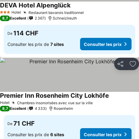
DEVA Hotel Alpenglück
Consulter les prix
Hotel
Restaurant bavarois traditionnel
Consulter les prix
3 Étoiles
8,7
Excellent
2 367
Schneizlreuth
114 CHF
De
Consulter les prix de
7 sites
Consulter les prix
Partager
Aj
Premier Inn Rosenheim City Lokhöfe
Consulter les
Hotel
Chambres insonorisées avec vue sur la ville
Consulter les prix
8,7
Excellent
4 333
Rosenheim
71 CHF
De
Consulter les prix de
6 sites
Consulter les prix