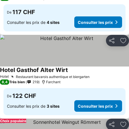
117 CHF
De
Consulter les prix de
4 sites
Consulter les prix
Partager
Aj
Hotel Gasthof Alter Wirt
Consulter les prix
Hotel
Restaurant bavarois authentique et biergarten
Consulter les prix
8,4
Très bien
219
Farchant
122 CHF
De
Consulter les prix de
3 sites
Consulter les prix
Choix populaire
Partager
Aj