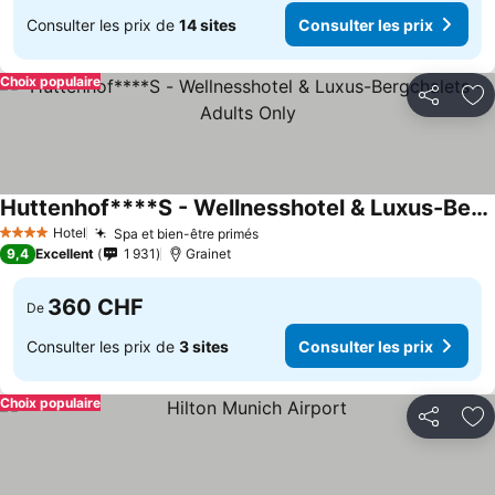
Consulter les prix de
14 sites
Consulter les prix
Choix populaire
Partager
Aj
Huttenhof****S - Wellnesshotel & Luxus-Bergchalets - Adults Only
Consulter les prix
Hotel
Spa et bien-être primés
Consulter les prix
4 Étoiles
9,4
Excellent
1 931
Grainet
360 CHF
De
Consulter les prix de
3 sites
Consulter les prix
Choix populaire
Partager
Aj