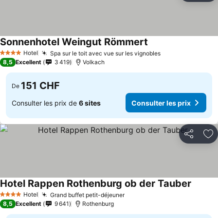
Sonnenhotel Weingut Römmert
Consulter les prix
Hotel
Spa sur le toit avec vue sur les vignobles
Consulter les pr
4 Étoiles
8,5
Excellent
3 419
Volkach
151 CHF
De
Consulter les prix de
6 sites
Consulter les prix
Partager
Aj
Hotel Rappen Rothenburg ob der Tauber
Consult
Hotel
Grand buffet petit-déjeuner
Consulter les prix
4 Étoiles
8,5
Excellent
9 641
Rothenburg