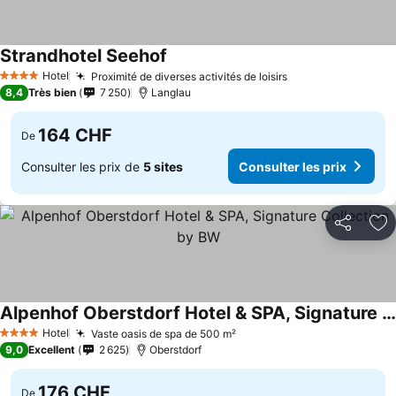
Strandhotel Seehof
Consulter les prix
Hotel
Proximité de diverses activités de loisirs
Consulter les pr
4 Étoiles
8,4
Très bien
7 250
Langlau
164 CHF
De
Consulter les prix de
5 sites
Consulter les prix
Partager
Aj
Alpenhof Oberstdorf Hotel & SPA, Signature Collection by BW
Consulter les prix
Hotel
Vaste oasis de spa de 500 m²
Consulter les prix
4 Étoiles
9,0
Excellent
2 625
Oberstdorf
176 CHF
De