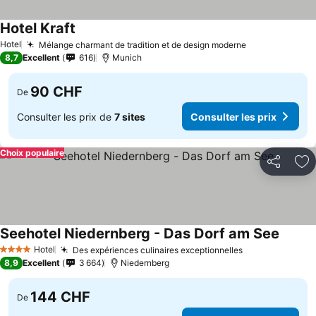
Hotel Kraft
Consulter les prix
Hotel
Mélange charmant de tradition et de design moderne
Consulter les
8,7
Excellent
616
Munich
90 CHF
De
Consulter les prix de
7 sites
Consulter les prix
Choix populaire
Partager
Aj
Seehotel Niedernberg - Das Dorf am See
Consult
Hotel
Des expériences culinaires exceptionnelles
Consulter les 
4 Étoiles
8,9
Excellent
3 664
Niedernberg
144 CHF
De