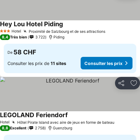
Hey Lou Hotel Piding
Consulter les prix
Hotel
Proximité de Salzbourg et de ses attractions
Consulter les p
3 Étoiles
8,4
Très bien
3 722
Piding
58 CHF
De
Consulter les prix de
11 sites
Consulter les prix
Partager
Aj
LEGOLAND Feriendorf
Consulter les prix
Hotel
Hôtel Pirate Island avec aire de jeux en forme de bateau
Consulter l
8,8
Excellent
2 758
Guenzburg