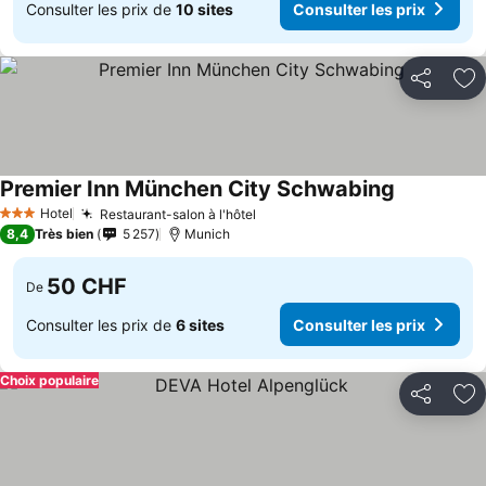
Consulter les prix de
10 sites
Consulter les prix
Partager
Aj
Premier Inn München City Schwabing
Consulter l
Hotel
Restaurant-salon à l'hôtel
Consulter les prix
3 Étoiles
8,4
Très bien
5 257
Munich
50 CHF
De
Consulter les prix de
6 sites
Consulter les prix
Choix populaire
Partager
Aj