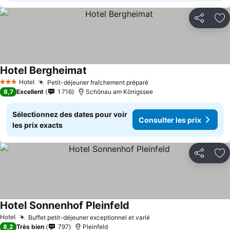
Partager
Aj
Hotel Bergheimat
Consulter les prix
Hotel
Petit-déjeuner fraîchement préparé
Consulter les prix
3 Étoiles
8,7
Excellent
1 716
Schönau am Königssee
Sélectionnez des dates pour voir
Consulter les prix
les prix exacts
Partager
Aj
Hotel Sonnenhof Pleinfeld
Consulter les prix
Hotel
Buffet petit-déjeuner exceptionnel et varié
Consulter les prix
8,2
Très bien
797
Pleinfeld