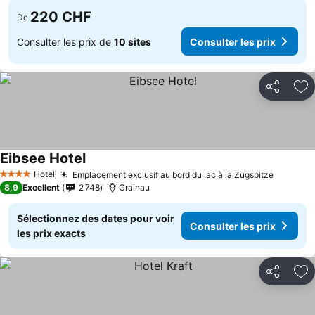
220 CHF
De
Consulter les prix de
10 sites
Consulter les prix
Partager
Aj
Eibsee Hotel
Consulter les prix
Hotel
Emplacement exclusif au bord du lac à la Zugspitze
Consulte
4 Étoiles
8,9
Excellent
2 748
Grainau
Sélectionnez des dates pour voir
Consulter les prix
les prix exacts
Partager
Aj