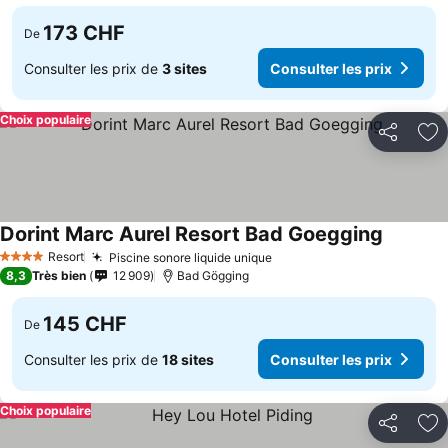
173 CHF
De
Consulter les prix de
3 sites
Consulter les prix
Choix populaire
Partager
Aj
Dorint Marc Aurel Resort Bad Goegging
Consulte
Resort
Piscine sonore liquide unique
Consulter les prix
4 Étoiles
8,3
Très bien
12 909
Bad Gögging
145 CHF
De
Consulter les prix de
18 sites
Consulter les prix
Choix populaire
Partager
Aj