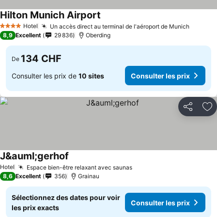
Hilton Munich Airport
Consulter les prix
Hotel
Un accès direct au terminal de l'aéroport de Munich
Consult
4 Étoiles
8,9
Excellent
29 836
Oberding
134 CHF
De
Consulter les prix de
10 sites
Consulter les prix
Partager
Aj
J&auml;gerhof
Consulter les prix
Hotel
Espace bien-être relaxant avec saunas
Consulter les prix
8,6
Excellent
356
Grainau
Sélectionnez des dates pour voir
Consulter les prix
les prix exacts