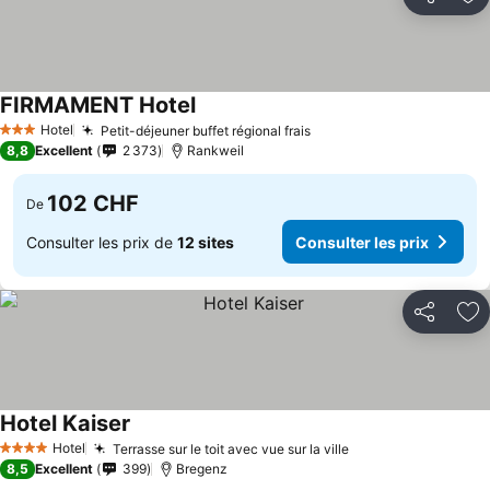
Partager
Aj
FIRMAMENT Hotel
Hotel
Petit-déjeuner buffet régional frais
3 Étoiles
8,8
Excellent
2 373
Rankweil
102 CHF
De
Consulter les prix de
12 sites
Consulter les prix
Partager
Aj
Hotel Kaiser
Hotel
Terrasse sur le toit avec vue sur la ville
4 Étoiles
8,5
Excellent
399
Bregenz