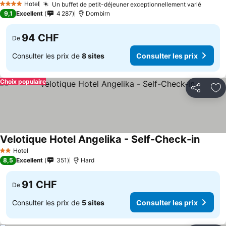
Hotel
Un buffet de petit-déjeuner exceptionnellement varié
4 Étoiles
9,1
Excellent
4 287
Dornbirn
94 CHF
De
Consulter les prix de
8 sites
Consulter les prix
Choix populaire
Partager
Aj
Velotique Hotel Angelika - Self-Check-in
Hotel
2 Étoiles
8,5
Excellent
351
Hard
91 CHF
De
Consulter les prix de
5 sites
Consulter les prix