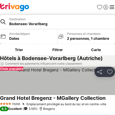
Favoris
Se con
Me
Destination
Bodensee-Vorarlberg
Arrivée/départ
Personnes et chambres
Dates
2 personnes, 1 chambre
Trier
Filtrer
Carte
Hôtels à Bodensee-Vorarlberg (Autriche)
Comment les paiements influencent notre classement
Choix populaire
Partager
Aj
Grand Hotel Bregenz - MGallery Collection
Hotel
Emplacement privilégié au bord du lac et en centre-ville
4 Étoiles
8,5
Excellent
5 591
Bregenz