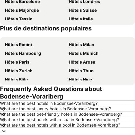
Hôtels Barcelone
Hôtels Londres
Hôtels Majorque
Hôtels Suisse
Hôtels Tessin
Hôtels Italie
Plus de destinations populaires
Hôtels Davos
Hôtels Crète
Hôtels Rimini
Hôtels Milan
Hôtels Hambourg
Hôtels Munich
Hôtels Paris
Hôtels Arosa
Hôtels Zurich
Hôtels Thun
Hôtels Bâle
Hôtels Nice
Frequently Asked Questions about
Hôtels Lucerne
Hôtels Copenhague
Bodensee-Vorarlberg
Hôtels Rome
Hôtels St Moritz
What are the best hotels in Bodensee-Vorarlberg?
Hôtels Palma
Hôtels Pontresina
What are the best luxury hotels in Bodensee-Vorarlberg?
What are the best pet-friendly hotels in Bodensee-Vorarlberg?
Hôtels Annecy
Hôtels Berne
What are the best hotels with a spa in Bodensee-Vorarlberg?
Hôtels Amsterdam
Hôtels Sardaigne
What are the best hotels with a pool in Bodensee-Vorarlberg?
Hôtels Lac de Garde
Hôtels Forêt-Noire