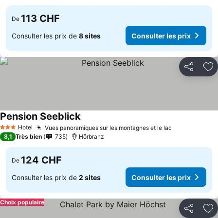
113 CHF
De
Consulter les prix de
8 sites
Consulter les prix
Partager
Aj
Pension Seeblick
Hotel
Vues panoramiques sur les montagnes et le lac
3 Étoiles
8,1
Très bien
735
Hörbranz
124 CHF
De
Consulter les prix de
2 sites
Consulter les prix
Choix populaire
Partager
Aj