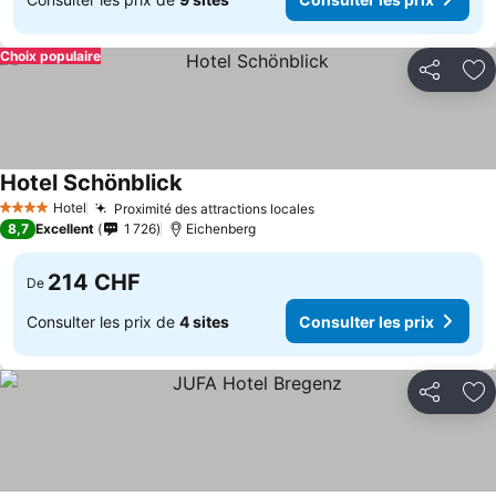
Choix populaire
Partager
Aj
Hotel Schönblick
Hotel
Proximité des attractions locales
4 Étoiles
8,7
Excellent
1 726
Eichenberg
214 CHF
De
Consulter les prix de
4 sites
Consulter les prix
Partager
Aj