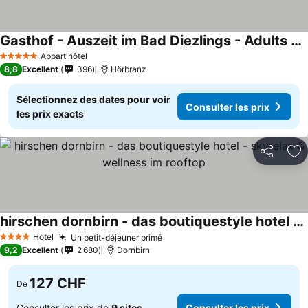
Gasthof - Auszeit im Bad Diezlings - Adults only
Appart'hôtel
5 Étoiles
8,8
Excellent
396
Hörbranz
Sélectionnez des dates pour voir
Consulter les prix
les prix exacts
Partager
Aj
hirschen dornbirn - das boutiquestyle hotel - skyrelax & wellness im rooftop
Hotel
Un petit-déjeuner primé
4 Étoiles
9,2
Excellent
2 680
Dornbirn
127 CHF
De
Consulter les prix de
9 sites
Consulter les prix