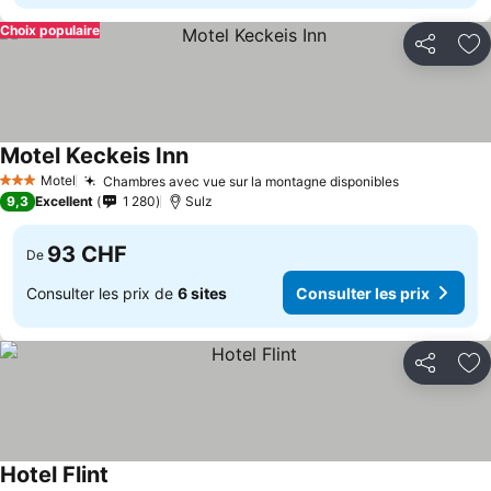
Choix populaire
Partager
Aj
Motel Keckeis Inn
Motel
Chambres avec vue sur la montagne disponibles
3 Étoiles
9,3
Excellent
1 280
Sulz
93 CHF
De
Consulter les prix de
6 sites
Consulter les prix
Partager
Aj
Hotel Flint