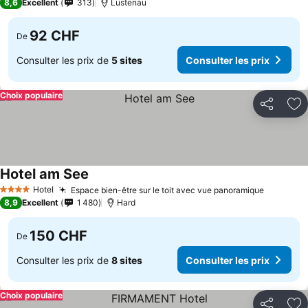
8,6
Excellent
313
Lustenau
92 CHF
De
Consulter les prix de
5 sites
Consulter les prix
Choix populaire
Partager
Aj
Hotel am See
Hotel
Espace bien-être sur le toit avec vue panoramique
4 Étoiles
8,9
Excellent
1 480
Hard
150 CHF
De
Consulter les prix de
8 sites
Consulter les prix
Choix populaire