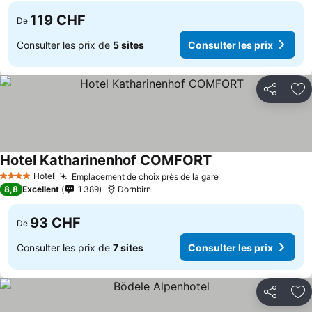
119 CHF
De
Consulter les prix de
5 sites
Consulter les prix
Partager
Aj
Hotel Katharinenhof COMFORT
Hotel
Emplacement de choix près de la gare
4 Étoiles
8,8
Excellent
1 389
Dornbirn
93 CHF
De
Consulter les prix de
7 sites
Consulter les prix
Partager
Aj