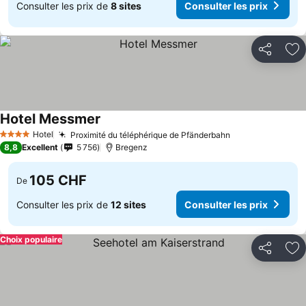
Consulter les prix de
8 sites
Consulter les prix
Partager
Aj
Hotel Messmer
Hotel
Proximité du téléphérique de Pfänderbahn
4 Étoiles
8,8
Excellent
5 756
Bregenz
105 CHF
De
Consulter les prix de
12 sites
Consulter les prix
Choix populaire
Partager
Aj