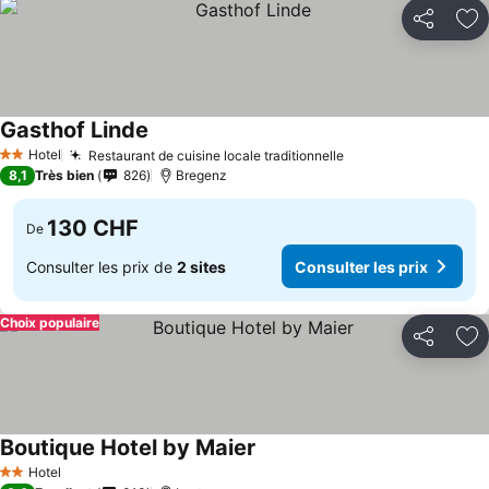
Partager
Aj
Gasthof Linde
Hotel
Restaurant de cuisine locale traditionnelle
2 Étoiles
8,1
Très bien
826
Bregenz
130 CHF
De
Consulter les prix de
2 sites
Consulter les prix
Choix populaire
Partager
Aj
Boutique Hotel by Maier
Hotel
2 Étoiles