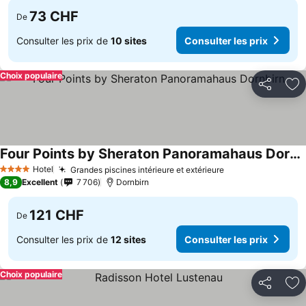
73 CHF
De
Consulter les prix de
10 sites
Consulter les prix
Choix populaire
Partager
Aj
Four Points by Sheraton Panoramahaus Dornbirn
Hotel
Grandes piscines intérieure et extérieure
4 Étoiles
8,9
Excellent
7 706
Dornbirn
121 CHF
De
Consulter les prix de
12 sites
Consulter les prix
Choix populaire
Partager
Aj