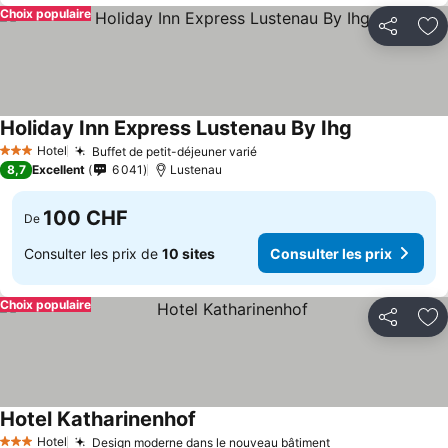
Choix populaire
Partager
Aj
Holiday Inn Express Lustenau By Ihg
Hotel
Buffet de petit-déjeuner varié
3 Étoiles
8,7
Excellent
6 041
Lustenau
100 CHF
De
Consulter les prix de
10 sites
Consulter les prix
Choix populaire
Partager
Aj
Hotel Katharinenhof
Hotel
Design moderne dans le nouveau bâtiment