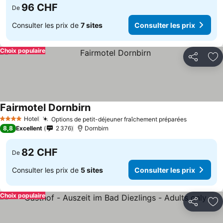
96 CHF
De
Consulter les prix de
7 sites
Consulter les prix
Choix populaire
Partager
Aj
Fairmotel Dornbirn
Hotel
Options de petit-déjeuner fraîchement préparées
4 Étoiles
8,8
Excellent
2 376
Dornbirn
82 CHF
De
Consulter les prix de
5 sites
Consulter les prix
Choix populaire
Partager
Aj