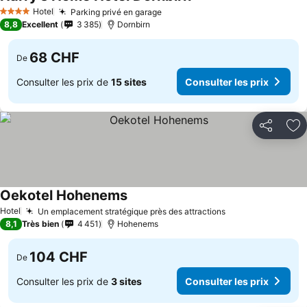
Hotel
Parking privé en garage
4 Étoiles
8,8
Excellent
3 385
Dornbirn
68 CHF
De
Consulter les prix de
15 sites
Consulter les prix
Partager
Aj
Oekotel Hohenems
Hotel
Un emplacement stratégique près des attractions
8,1
Très bien
4 451
Hohenems
104 CHF
De
Consulter les prix de
3 sites
Consulter les prix