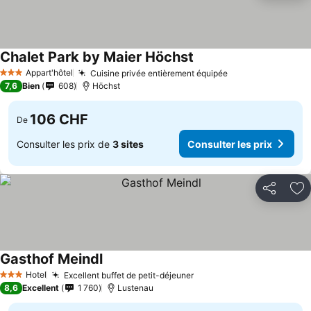
Chalet Park by Maier Höchst
Appart'hôtel
Cuisine privée entièrement équipée
3 Étoiles
7,6
Bien
608
Höchst
106 CHF
De
Consulter les prix de
3 sites
Consulter les prix
Partager
Aj
Gasthof Meindl
Hotel
Excellent buffet de petit-déjeuner
3 Étoiles
8,6
Excellent
1 760
Lustenau