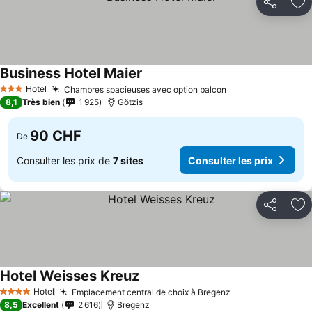
Partager
Aj
Business Hotel Maier
Hotel
Chambres spacieuses avec option balcon
3 Étoiles
8,1
Très bien
1 925
Götzis
90 CHF
De
Consulter les prix de
7 sites
Consulter les prix
Partager
Aj
Hotel Weisses Kreuz
Hotel
Emplacement central de choix à Bregenz
4 Étoiles
8,5
Excellent
2 616
Bregenz