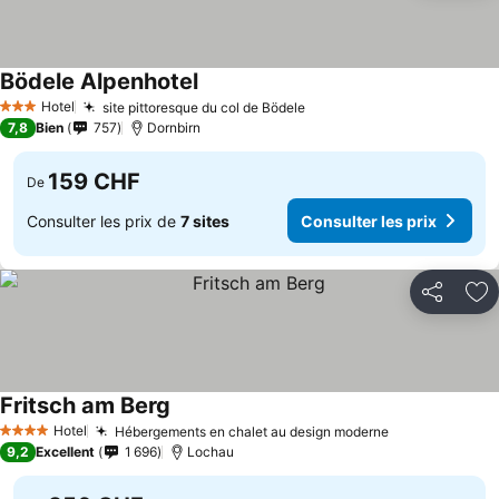
Bödele Alpenhotel
Hotel
site pittoresque du col de Bödele
3 Étoiles
7,8
Bien
757
Dornbirn
159 CHF
De
Consulter les prix de
7 sites
Consulter les prix
Partager
Aj
Fritsch am Berg
Hotel
Hébergements en chalet au design moderne
4 Étoiles
9,2
Excellent
1 696
Lochau