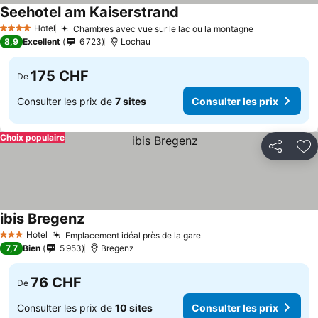
Seehotel am Kaiserstrand
Hotel
Chambres avec vue sur le lac ou la montagne
4 Étoiles
8,9
Excellent
6 723
Lochau
175 CHF
De
Consulter les prix de
7 sites
Consulter les prix
Choix populaire
Partager
Aj
ibis Bregenz
Hotel
Emplacement idéal près de la gare
3 Étoiles
7,7
Bien
5 953
Bregenz
76 CHF
De
Consulter les prix de
10 sites
Consulter les prix