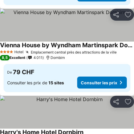
Partager
Aj
Vienna House by Wyndham Martinspark Dornbirn
Hotel
Emplacement central près des attractions de la ville
4 Étoiles
8,5
Excellent
4 011
Dornbirn
79 CHF
De
Consulter les prix de
15 sites
Consulter les prix
Partager
Aj
Harry's Home Hotel Dornbirn