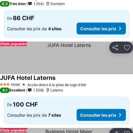
3 Étoiles
8,3
Très bien
1 254
Dornbirn
86 CHF
De
Consulter les prix de
4 sites
Consulter les prix
Choix populaire
Partager
Aj
JUFA Hotel Laterns
Hotel
Accès direct à la piste de luge d'été
3 Étoiles
9,1
Excellent
1 308
Laterns
100 CHF
De
Consulter les prix de
7 sites
Consulter les prix
Choix populaire