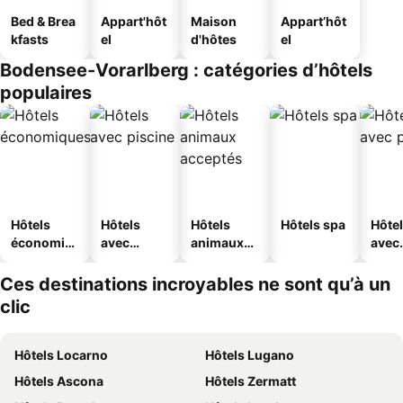
Bed & Brea
Appart'hôt
Maison
Appart’hôt
kfasts
el
d'hôtes
el
Bodensee-Vorarlberg : catégories d’hôtels
populaires
Hôtels
Hôtels
Hôtels
Hôtels spa
Hôte
économiq
avec
animaux
avec
ues
piscine
acceptés
park
Ces destinations incroyables ne sont qu’à un
clic
Hôtels Locarno
Hôtels Lugano
Hôtels Ascona
Hôtels Zermatt