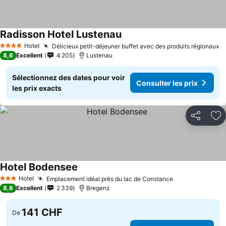
Radisson Hotel Lustenau
Hotel
Délicieux petit-déjeuner buffet avec des produits régionaux
4 Étoiles
8,6
Excellent
4 205
Lustenau
Sélectionnez des dates pour voir
Consulter les prix
les prix exacts
Partager
Aj
Hotel Bodensee
Hotel
Emplacement idéal près du lac de Constance
3 Étoiles
8,6
Excellent
2 339
Bregenz
141 CHF
De