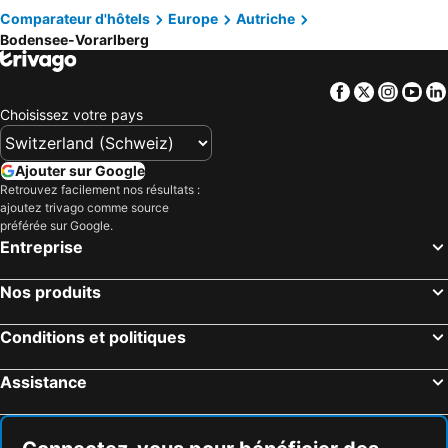
Comparateur d'hôtels
Hôtels Ibiza
Europe
Hôtels Grisons
Autriche
Bodensee-Vorarlberg
Hôtels Tyrol du Sud
Hôtels Ligurie
Hôtels Grèce
Hôtels Tyrol
Facebook
Twitter
Insta
Yo
Hôtels Algarve
Hôtels Lake Constance
Choisissez votre pays
Hôtels Valais
Hôtels Vorarlberg
Hôtels Île de Rhodes
Hôtels Maldives
Ajouter sur Google
Retrouvez facilement nos résultats :
Hôtels Djerba
Hôtels Espagne
ajoutez trivago comme source
Hôtels Province d'Antalya
Hôtels Toscane
préférée sur Google.
Entreprise
Nos produits
Conditions et politiques
Assistance