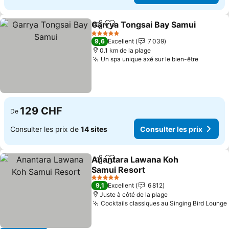
Garrya Tongsai Bay Samui
Partager
Ajouter à mes favoris
5 Étoiles
9,6
Excellent
7 039
0.1 km de la plage
Un spa unique axé sur le bien-être
Consulte
129 CHF
De
Consulter les prix de
14 sites
Consulter les prix
Anantara Lawana Koh
Partager
Ajouter à mes favoris
Samui Resort
Consulter les prix
5 Étoiles
9,1
Excellent
6 812
Juste à côté de la plage
Cocktails classiques au Singing Bird Lounge