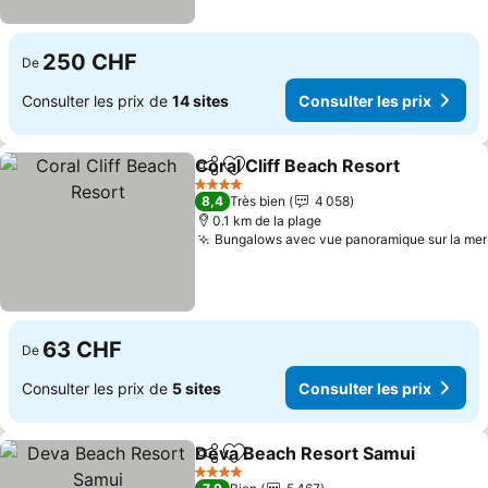
250 CHF
De
Consulter les prix de
14 sites
Consulter les prix
Coral Cliff Beach Resort
Partager
Ajouter à mes favoris
Co
4 Étoiles
8,4
Très bien
4 058
0.1 km de la plage
Bungalows avec vue panoramique sur la mer
63 CHF
De
Consulter les prix de
5 sites
Consulter les prix
Deva Beach Resort Samui
Partager
Ajouter à mes favoris
4 Étoiles