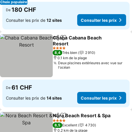
Choix populaire
180 CHF
De
Consulter les prix de
12 sites
Consulter les prix
Chaba Cabana Beach
Partager
Ajouter à mes favoris
Resort
Consulter les prix
4 Étoiles
8,4
Très bien
2 910
0.1 km de la plage
Deux piscines extérieures avec vue sur
l'océan
61 CHF
De
Consulter les prix de
14 sites
Consulter les prix
Nora Beach Resort & Spa
Partager
Ajouter à mes favoris
C
4 Étoiles
8,5
Excellent
4 730
0.2 km de la plage