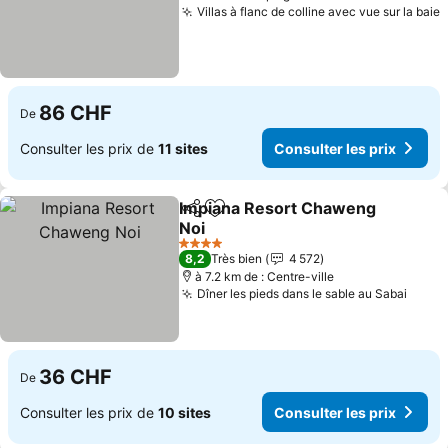
Villas à flanc de colline avec vue sur la baie
C
86 CHF
De
Consulter les prix de
11 sites
Consulter les prix
Impiana Resort Chaweng
Partager
Ajouter à mes favoris
Noi
Consulter les prix
4 Étoiles
8,2
Très bien
4 572
à 7.2 km de : Centre-ville
Dîner les pieds dans le sable au Sabai
Consu
36 CHF
De
Consulter les prix de
10 sites
Consulter les prix