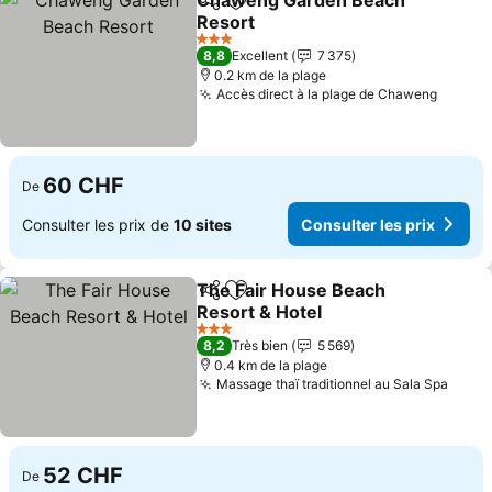
Chaweng Garden Beach
Partager
Ajouter à mes favoris
Resort
Consulter les prix
3 Étoiles
8,8
Excellent
7 375
0.2 km de la plage
Accès direct à la plage de Chaweng
Consul
60 CHF
De
Consulter les prix de
10 sites
Consulter les prix
The Fair House Beach
Partager
Ajouter à mes favoris
Resort & Hotel
Consulter les prix
3 Étoiles
8,2
Très bien
5 569
0.4 km de la plage
Massage thaï traditionnel au Sala Spa
Consu
52 CHF
De