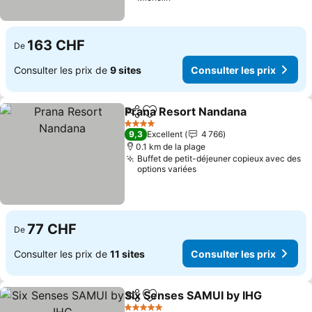
163 CHF
De
Consulter les prix de
9 sites
Consulter les prix
Prana Resort Nandana
Partager
Ajouter à mes favoris
Cons
4 Étoiles
9,3
Excellent
4 766
0.1 km de la plage
Buffet de petit-déjeuner copieux avec des
options variées
77 CHF
De
Consulter les prix de
11 sites
Consulter les prix
Six Senses SAMUI by IHG
Partager
Ajouter à mes favoris
C