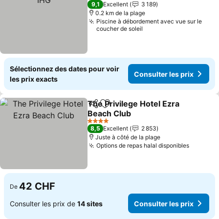
5 Étoiles
9,1
Excellent
3 189
0.2 km de la plage
Piscine à débordement avec vue sur le
coucher de soleil
Sélectionnez des dates pour voir
Consulter les prix
les prix exacts
The Privilege Hotel Ezra
Partager
Ajouter à mes favoris
Beach Club
Consulter les prix
4 Étoiles
8,5
Excellent
2 853
Juste à côté de la plage
Options de repas halal disponibles
Consulte
42 CHF
De
Consulter les prix de
14 sites
Consulter les prix