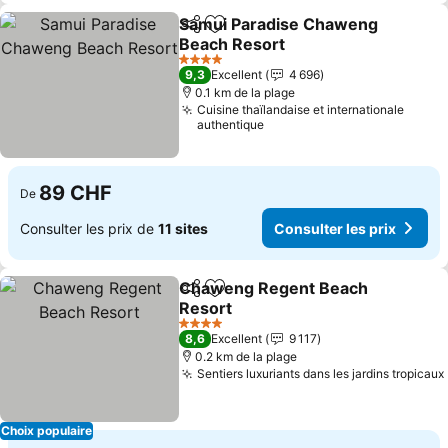
Samui Paradise Chaweng
Partager
Ajouter à mes favoris
Beach Resort
Consulter les prix
4 Étoiles
9,3
Excellent
4 696
0.1 km de la plage
Cuisine thaïlandaise et internationale
authentique
89 CHF
De
Consulter les prix de
11 sites
Consulter les prix
Chaweng Regent Beach
Partager
Ajouter à mes favoris
Resort
Consulter les prix
4 Étoiles
8,6
Excellent
9 117
0.2 km de la plage
Sentiers luxuriants dans les jardins tropicaux
Choix populaire