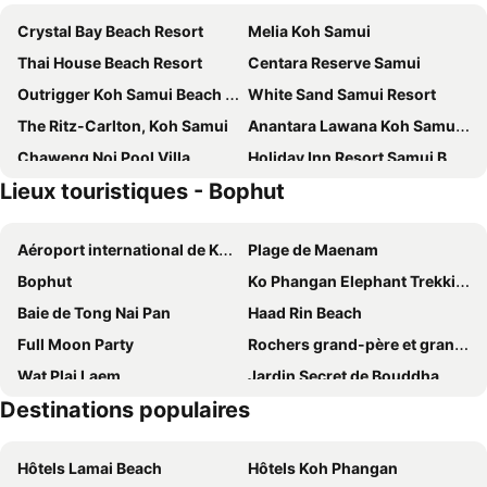
Crystal Bay Beach Resort
Melia Koh Samui
Thai House Beach Resort
Centara Reserve Samui
Outrigger Koh Samui Beach Resort
White Sand Samui Resort
The Ritz-Carlton, Koh Samui
Anantara Lawana Koh Samui Resort
Chaweng Noi Pool Villa
Holiday Inn Resort Samui Bophut Beach By Ihg
Lieux touristiques - Bophut
Banyan Tree Samui
Thai Fight Hotel
Lamai Coconut Beach Resort
Baan Samui Resort
Aéroport international de Ko Samui
Plage de Maenam
InterContinental Koh Samui Resort by IHG
Mercure Samui Chaweng Tana
Bophut
Ko Phangan Elephant Trekking
Kimpton Kitalay Samui By Ihg
The Lamai Samui
Baie de Tong Nai Pan
Haad Rin Beach
The Culture Samui
The Canale Samui Resort
Full Moon Party
Rochers grand-père et grand-mère
Vana Belle, a Luxury Collection Resort, Koh Samui
The Privilege Hotel Ezra Beach Club
Wat Plai Laem
Jardin Secret de Bouddha
Lub d Koh Samui Chaweng Beach
Centara Villas Samui
Destinations populaires
Temple Wrat Phra Yai
Parc National Marin de Mu Ko And Thong
Centara Life Lamai Resort Samui
Vannee Golden Sands Beachfront Resort
Donsak Pier
Than Sadet Waterfall
Elephant Beach Club & Resort Samui
Samaya Wellness Resort
Hôtels Lamai Beach
Hôtels Koh Phangan
Sareeraya Villas & Suites
Skye Beach Hotel