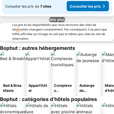
Consulter les prix de
7 sites
Consulter les prix
Voir plus
Les prix et les disponibilités que nous recevons des sites de
réservation changent constamment. Par conséquent, il se peut que
l’offre affichée sur trivago ne soit pas la même que celle du site de
réservation.
Bophut : autres hébergements
Bed & Brea
Appart'hôt
Complexe
Auberge
Mais
kfasts
el
s
de
d'hô
touristique
jeunesse
Bophut : catégories d’hôtels populaires
s