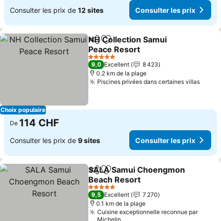
Consulter les prix de
12 sites
Consulter les prix
NH Collection Samui
Partager
Ajouter à mes favoris
Peace Resort
Consulter les prix
5 Étoiles
9,0
Excellent
8 423
0.2 km de la plage
Piscines privées dans certaines villas
Consu
Choix populaire
114 CHF
De
Consulter les prix de
9 sites
Consulter les prix
SALA Samui Choengmon
Partager
Ajouter à mes favoris
Beach Resort
Consulter les prix
5 Étoiles
9,5
Excellent
7 270
0.1 km de la plage
Cuisine exceptionnelle reconnue par
Michelin