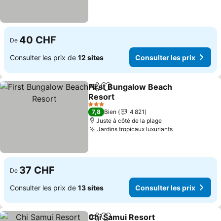
40 CHF
De
Consulter les prix de
12 sites
Consulter les prix
First Bungalow Beach
Partager
Ajouter à mes favoris
Resort
Consulter les prix
3 Étoiles
7,8
Bien
4 821
Juste à côté de la plage
Jardins tropicaux luxuriants
Consulter les
37 CHF
De
Consulter les prix de
13 sites
Consulter les prix
Chi Samui Resort