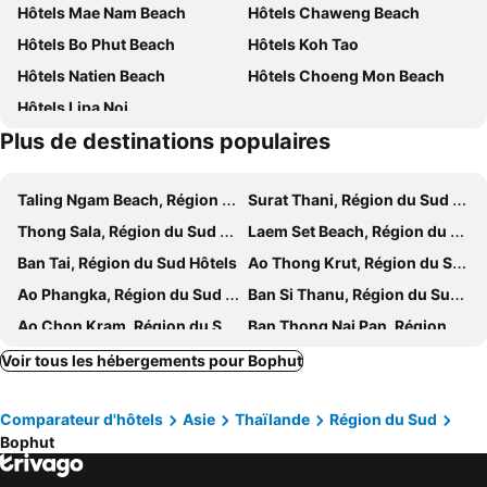
Hôtels Mae Nam Beach
Hôtels Chaweng Beach
Karma Resort
KC Beach Club & Pool Villas
Hôtels Bo Phut Beach
Hôtels Koh Tao
The Beach Samui
Avani Chaweng Samui Hotel & Beach Club
Hôtels Natien Beach
Hôtels Choeng Mon Beach
Florist Resort
The Library
Hôtels Lipa Noi
Ark Bar Beach Resort
Lolita Bungalow
Plus de destinations populaires
The Stay Chaweng Beach Resort
Chaweng Budget Hotel
79 Beach Club and Resort Samui
Best Western Chaweng Samui
Taling Ngam Beach, Région du Sud Hôtels
Surat Thani, Région du Sud Hôtels
MyVillage Lamai
Poppies Samui
Thong Sala, Région du Sud Hôtels
Laem Set Beach, Région du Sud Hôtels
LOVE beach club Koh Samui
Lamai Bayview Boutique Resort
Ban Tai, Région du Sud Hôtels
Ao Thong Krut, Région du Sud Hôtels
Samui Seabreeze Place
Kanda Residences Pool Villa
Ao Phangka, Région du Sud Hôtels
Ban Si Thanu, Région du Sud Hôtels
J4 Samui Hotel
Panorama Samui Residences
Ao Chon Kram, Région du Sud Hôtels
Ban Thong Nai Pan, Région du Sud Hôtels
The Lodge
Dreamcatcher Boutique Hotel
Koh Kradan, Région du Sud Hôtels
Trang, Région du Sud Hôtels
Voir tous les hébergements pour Bophut
Rak Samui Residence
The Villager Fishermans Village
Koh Ngai, Région du Sud Hôtels
Nakhon Si Tammarat, Région du Sud Hôtels
GOODTHINGS Cafe & Hotel
Riviera Beach Hotel
Comparateur d'hôtels
Asie
Thaïlande
Région du Sud
Hat Yai, Région du Sud Hôtels
Koh Lao Liang, Région du Sud Hôtels
Panu Luxury Apartment
Greenlight Fisherman's Village Samui Resort & Café
Bophut
Songkhla, Région du Sud Hôtels
Phatthalung, Région du Sud Hôtels
The Waterfront Bophut
Baan Bophut Beach Hotel
Bangkok, Région du Centre Hôtels
Pattaya, Région de l'Est Hôtels