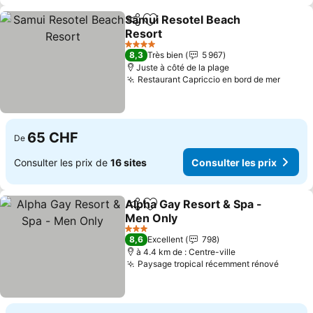
Samui Resotel Beach
Partager
Ajouter à mes favoris
Resort
Consulter les prix
4 Étoiles
8,3
Très bien
5 967
Juste à côté de la plage
Restaurant Capriccio en bord de mer
Consul
65 CHF
De
Consulter les prix de
16 sites
Consulter les prix
Alpha Gay Resort & Spa -
Partager
Ajouter à mes favoris
Men Only
Consulter les prix
3 Étoiles
8,6
Excellent
798
à 4.4 km de : Centre-ville
Paysage tropical récemment rénové
Consul