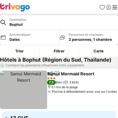
Favoris
Se con
Me
Destination
Bophut
Arrivée/départ
Personnes et chambres
Dates
2 personnes, 1 chambre
Trier
Filtrer
Carte
Hôtels à Bophut (Région du Sud, Thaïlande)
Comment les paiements influencent notre classement
Samui Mermaid Resort
Partager
Ajouter à mes favoris
Con
3 Étoiles
7,5
Bien
3 824
0.1 km de la plage
Piscine à débordement avec vue sur l'océan