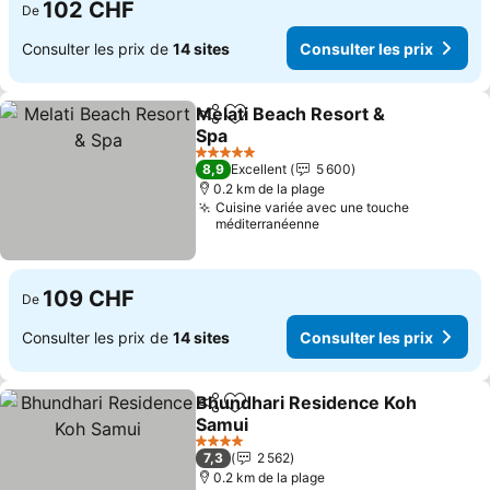
102 CHF
De
Consulter les prix de
14 sites
Consulter les prix
Melati Beach Resort &
Partager
Ajouter à mes favoris
Spa
Consulter les prix
5 Étoiles
8,9
Excellent
5 600
0.2 km de la plage
Cuisine variée avec une touche
méditerranéenne
109 CHF
De
Consulter les prix de
14 sites
Consulter les prix
Bhundhari Residence Koh
Partager
Ajouter à mes favoris
Samui
Consulter les prix
4 Étoiles
7,3
2 562
0.2 km de la plage