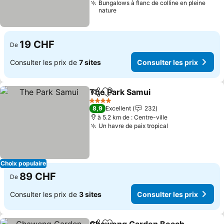
Bungalows à flanc de colline en pleine
nature
19 CHF
De
Consulter les prix de
7 sites
Consulter les prix
The Park Samui
Partager
Ajouter à mes favoris
Consulter l
4 Étoiles
8,9
Excellent
232
à 5.2 km de : Centre-ville
Un havre de paix tropical
Consulter les p
Choix populaire
89 CHF
De
Consulter les prix de
3 sites
Consulter les prix