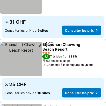
31 CHF
De
Consulter les prix de
9 sites
Consulter les prix
Bhundhari Chaweng
Partager
Ajouter à mes favoris
Beach Resort
Consulter les prix
3 Étoiles
8,1
Très bien
2 335
0.1 km de la plage
Chambres à la configuration unique
Consult
25 CHF
De
Consulter les prix de
10 sites
Consulter les prix