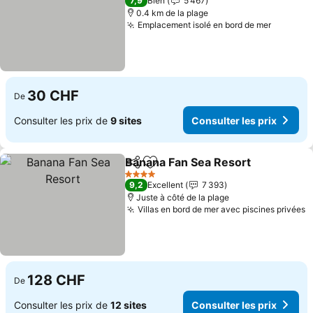
7,9
Bien
5 467
0.4 km de la plage
Emplacement isolé en bord de mer
Consulte
30 CHF
De
Consulter les prix de
9 sites
Consulter les prix
Banana Fan Sea Resort
Partager
Ajouter à mes favoris
Con
4 Étoiles
9,2
Excellent
7 393
Juste à côté de la plage
Villas en bord de mer avec piscines privées
C
128 CHF
De
Consulter les prix de
12 sites
Consulter les prix