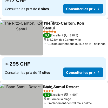
17 CHF
De
Consulter les prix de
8 sites
Consulter les prix
The Ritz-Carlton, Koh
Partager
Ajouter à mes favoris
Samui
Consulter les prix
5 Étoiles
9,1
Excellent
3 875
à 6.2 km de : Centre-ville
Cuisine authentique du sud de la Thaïlande
C
295 CHF
De
Consulter les prix de
11 sites
Consulter les prix
Baan Samui Resort
Partager
Ajouter à mes favoris
Consult
4 Étoiles
8,9
Excellent
4 401
0.1 km de la plage
Emplacement central mais calme
Consulter