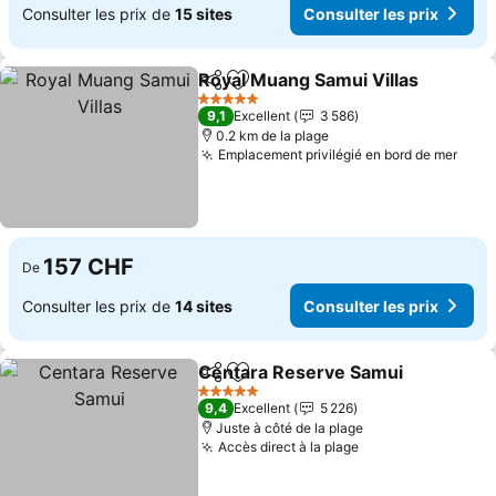
Consulter les prix de
15 sites
Consulter les prix
Royal Muang Samui Villas
Partager
Ajouter à mes favoris
5 Étoiles
9,1
Excellent
3 586
0.2 km de la plage
Emplacement privilégié en bord de mer
Cons
157 CHF
De
Consulter les prix de
14 sites
Consulter les prix
Centara Reserve Samui
Partager
Ajouter à mes favoris
Co
5 Étoiles
9,4
Excellent
5 226
Juste à côté de la plage
Accès direct à la plage
Consulter les pr