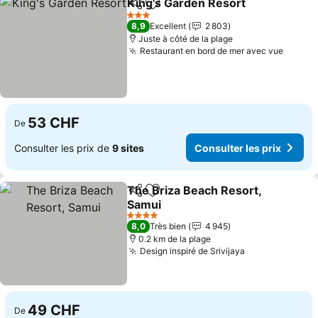
King's Garden Resort
Partager
Ajouter à mes favoris
Consu
3 Étoiles
8,9
Excellent
2 803
Juste à côté de la plage
Restaurant en bord de mer avec vue
Consul
53 CHF
De
Consulter les prix de
9 sites
Consulter les prix
The Briza Beach Resort,
Partager
Ajouter à mes favoris
Samui
Consulter les prix
4 Étoiles
8,0
Très bien
4 945
0.2 km de la plage
Design inspiré de Srivijaya
Consulter les 
49 CHF
De