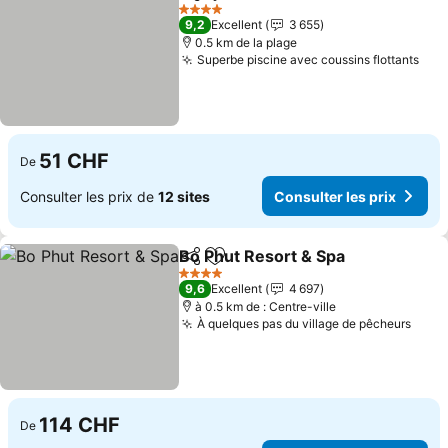
Partager
Ajouter à mes favoris
Consulter
4 Étoiles
9,2
Excellent
3 655
0.5 km de la plage
Superbe piscine avec coussins flottants
Cons
51 CHF
De
Consulter les prix de
12 sites
Consulter les prix
Bo Phut Resort & Spa
Partager
Ajouter à mes favoris
Consu
4 Étoiles
9,6
Excellent
4 697
à 0.5 km de : Centre-ville
À quelques pas du village de pêcheurs
Consu
114 CHF
De