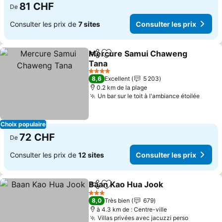
81 CHF
De
Consulter les prix de
7 sites
Consulter les prix
Mercure Samui Chaweng
Partager
Ajouter à mes favoris
Tana
Consulter les prix
4 Étoiles
8,6
Excellent
5 203
0.2 km de la plage
Un bar sur le toit à l'ambiance étoilée
Consul
Choix populaire
72 CHF
De
Consulter les prix de
12 sites
Consulter les prix
Baan Kao Hua Jook
Partager
Ajouter à mes favoris
Consult
3 Étoiles
8,0
Très bien
679
à 4.3 km de : Centre-ville
Villas privées avec jacuzzi perso
Consulter