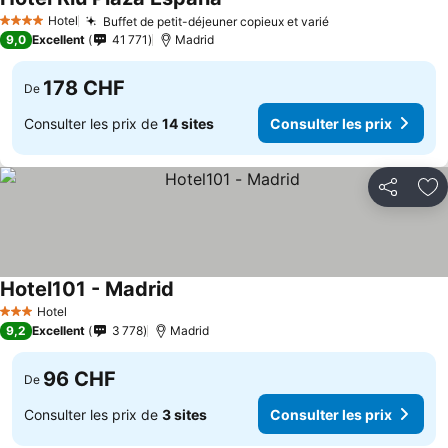
Consulter les prix
Hotel
Buffet de petit-déjeuner copieux et varié
Consulter les pr
4 Étoiles
9,0
Excellent
41 771
Madrid
178 CHF
De
Consulter les prix de
14 sites
Consulter les prix
Partager
Aj
Hotel101 - Madrid
Consulter les prix
Hotel
3 Étoiles
9,2
Excellent
3 778
Madrid
96 CHF
De
Consulter les prix de
3 sites
Consulter les prix