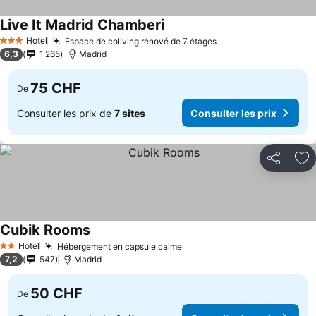
Live It Madrid Chamberi
Consulter les prix
Hotel
Espace de coliving rénové de 7 étages
Consulter les prix
3 Étoiles
6,3
1 265
Madrid
75 CHF
De
Consulter les prix de
7 sites
Consulter les prix
Partager
Aj
Cubik Rooms
Consulter les prix
Hotel
Hébergement en capsule calme
Consulter les prix
2 Étoiles
7,2
547
Madrid
50 CHF
De