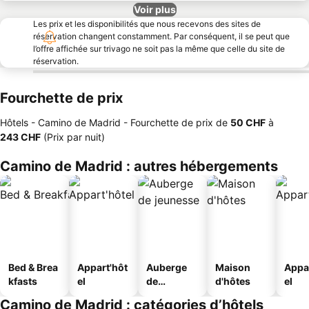
Voir plus
Les prix et les disponibilités que nous recevons des sites de
réservation changent constamment. Par conséquent, il se peut que
l’offre affichée sur trivago ne soit pas la même que celle du site de
réservation.
Fourchette de prix
Hôtels - Camino de Madrid -
Fourchette de prix
de
‎50 CHF
à
‎243 CHF
(Prix par nuit)
Camino de Madrid : autres hébergements
Bed & Brea
Appart'hôt
Auberge
Maison
Appa
kfasts
el
de
d'hôtes
el
jeunesse
Camino de Madrid : catégories d’hôtels