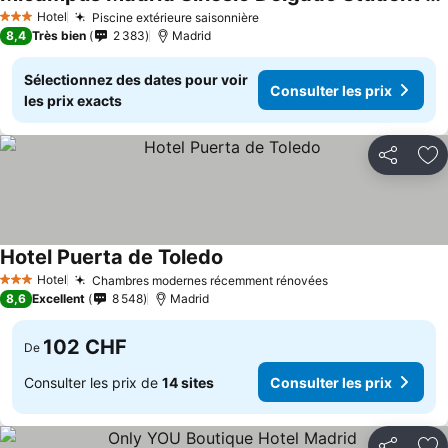
Consulter les prix
Hotel
Piscine extérieure saisonnière
Consulter les prix
3 Étoiles
8,4
Très bien
2 383
Madrid
Sélectionnez des dates pour voir
Consulter les prix
les prix exacts
Partager
Aj
Hotel Puerta de Toledo
Consulter les prix
Hotel
Chambres modernes récemment rénovées
Consulter les pr
3 Étoiles
8,6
Excellent
8 548
Madrid
102 CHF
De
Consulter les prix de
14 sites
Consulter les prix