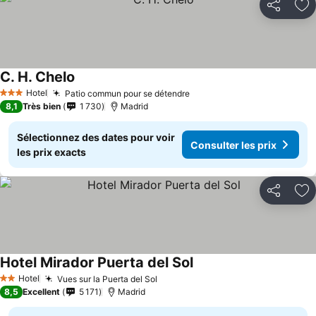
Partager
Aj
C. H. Chelo
Consulter les prix
Hotel
Patio commun pour se détendre
Consulter les prix
3 Étoiles
8,1
Très bien
1 730
Madrid
Sélectionnez des dates pour voir
Consulter les prix
les prix exacts
Partager
Aj
Hotel Mirador Puerta del Sol
Consulter les prix
Hotel
Vues sur la Puerta del Sol
Consulter les prix
2 Étoiles
8,5
Excellent
5 171
Madrid