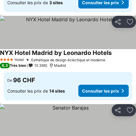
Consulter les prix de
3 sites
Consulter les prix
Partager
Aj
NYX Hotel Madrid by Leonardo Hotels
Consulter 
Hotel
Esthétique de design éclectique et moderne
Consulter les
4 Étoiles
8,3
Très bien
10 366
Madrid
96 CHF
De
Consulter les prix de
14 sites
Consulter les prix
Partager
Aj