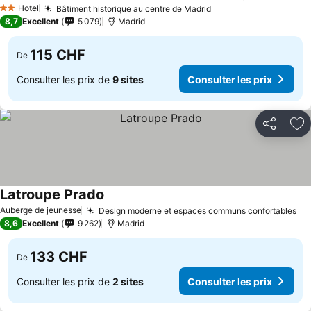
Consulter
Hotel
Bâtiment historique au centre de Madrid
Consulter les prix
2 Étoiles
8,7
Excellent
5 079
Madrid
115 CHF
De
Consulter les prix de
9 sites
Consulter les prix
Partager
Aj
Latroupe Prado
Consulter les prix
Auberge de jeunesse
Design moderne et espaces communs confortables
Co
8,6
Excellent
9 262
Madrid
133 CHF
De
Consulter les prix de
2 sites
Consulter les prix