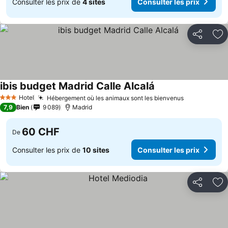
Consulter les prix de
4 sites
Consulter les prix
Partager
Aj
ibis budget Madrid Calle Alcalá
Consulter les prix
Hotel
Hébergement où les animaux sont les bienvenus
Consulter l
3 Étoiles
7,9
Bien
9 089
Madrid
60 CHF
De
Consulter les prix de
10 sites
Consulter les prix
Partager
Aj