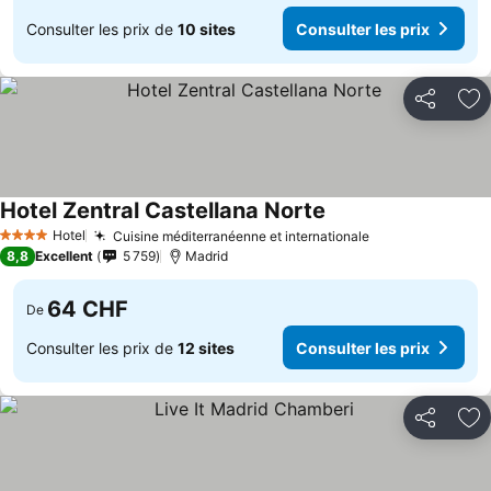
Consulter les prix de
10 sites
Consulter les prix
Partager
Aj
Hotel Zentral Castellana Norte
Consulter les prix
Hotel
Cuisine méditerranéenne et internationale
Consulter les p
4 Étoiles
8,8
Excellent
5 759
Madrid
64 CHF
De
Consulter les prix de
12 sites
Consulter les prix
Partager
Aj