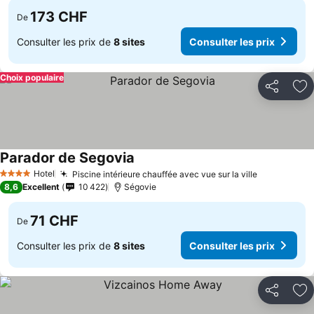
173 CHF
De
Consulter les prix de
8 sites
Consulter les prix
Choix populaire
Partager
Aj
Parador de Segovia
Consulter les prix
Hotel
Piscine intérieure chauffée avec vue sur la ville
Consulter l
4 Étoiles
8,6
Excellent
10 422
Ségovie
71 CHF
De
Consulter les prix de
8 sites
Consulter les prix
Partager
Aj