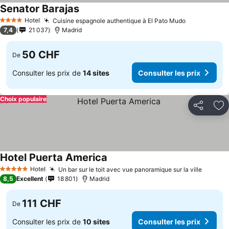
Senator Barajas
Consulter les prix
Hotel
Cuisine espagnole authentique à El Pato Mudo
Consulter l
4 Étoiles
7,4
21 037
Madrid
50 CHF
De
Consulter les prix de
14 sites
Consulter les prix
Choix populaire
Partager
Aj
Hotel Puerta America
Consulter les prix
Hotel
Un bar sur le toit avec vue panoramique sur la ville
Consult
5 Étoiles
8,5
Excellent
18 801
Madrid
111 CHF
De
Consulter les prix de
10 sites
Consulter les prix