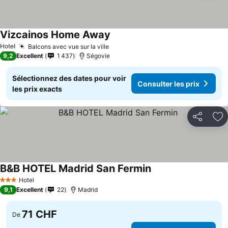
Vizcainos Home Away
Consulter les prix
Hotel
Balcons avec vue sur la ville
Consulter les prix
9,2
Excellent
1 437
Ségovie
Sélectionnez des dates pour voir
Consulter les prix
les prix exacts
Partager
Aj
B&B HOTEL Madrid San Fermin
Consulter les prix
Hotel
3 Étoiles
9,1
Excellent
22
Madrid
71 CHF
De