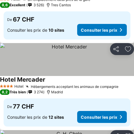
Consulter les prix
3 Étoiles
8,6
Excellent
3 526
Tres Cantos
67 CHF
De
Consulter les prix de
10 sites
Consulter les prix
Partager
Aj
Hotel Mercader
Consulter les prix
Hotel
Hébergements acceptant les animaux de compagnie
Consult
4 Étoiles
8,2
Très bien
3 274
Madrid
77 CHF
De
Consulter les prix de
12 sites
Consulter les prix