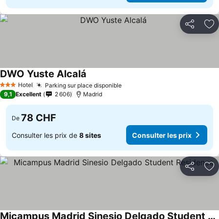
Partager
Aj
DWO Yuste Alcalá
Consulter les prix
Hotel
Parking sur place disponible
Consulter les prix
3 Étoiles
9,1
Excellent
2 606
Madrid
78 CHF
De
Consulter les prix de
8 sites
Consulter les prix
Partager
Aj
Micampus Madrid Sinesio Delgado Student Residence