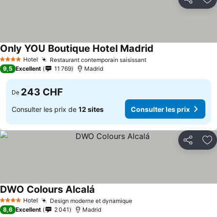
Partager
Aj
Only YOU Boutique Hotel Madrid
Consulter les pri
Hotel
Restaurant contemporain saisissant
Consulter les prix
4 Étoiles
9,5
Excellent
11 769
Madrid
243 CHF
De
Consulter les prix de
12 sites
Consulter les prix
Partager
Aj
DWO Colours Alcalá
Consulter les prix
Hotel
Design moderne et dynamique
Consulter les prix
4 Étoiles
8,6
Excellent
2 041
Madrid