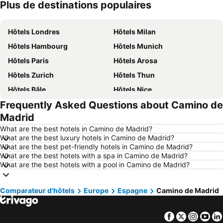
Plus de destinations populaires
Hôtels Crète
Hôtels Forêt-Noire
Hôtels Londres
Hôtels Milan
Hôtels Hambourg
Hôtels Munich
Hôtels Paris
Hôtels Arosa
Hôtels Zurich
Hôtels Thun
Hôtels Bâle
Hôtels Nice
Frequently Asked Questions about Camino de
Hôtels Lucerne
Hôtels Copenhague
Madrid
Hôtels Rome
Hôtels St Moritz
What are the best hotels in Camino de Madrid?
Hôtels Palma
Hôtels Pontresina
What are the best luxury hotels in Camino de Madrid?
What are the best pet-friendly hotels in Camino de Madrid?
Hôtels Annecy
Hôtels Berne
What are the best hotels with a spa in Camino de Madrid?
Hôtels Amsterdam
Hôtels Suisse
What are the best hotels with a pool in Camino de Madrid?
Hôtels Italie
Hôtels Lac de Garde
Comparateur d'hôtels
Hôtels Ibiza
Europe
Hôtels Grisons
Espagne
Camino de Madrid
Hôtels Tyrol du Sud
Hôtels Ligurie
Facebook
Twitter
Insta
Yo
Hôtels Grèce
Hôtels Tyrol