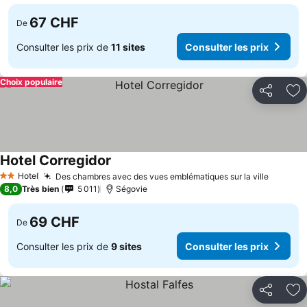
67 CHF
De
Consulter les prix de
11 sites
Consulter les prix
Choix populaire
Partager
Aj
Hotel Corregidor
Consulter les prix
Hotel
Des chambres avec des vues emblématiques sur la ville
Consult
2 Étoiles
8,0
Très bien
5 011
Ségovie
69 CHF
De
Consulter les prix de
9 sites
Consulter les prix
Partager
Aj