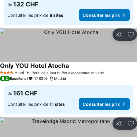
132 CHF
De
Consulter les prix de
8 sites
Consulter les prix
Partager
Aj
Only YOU Hotel Atocha
Consulter les prix
Hotel
Petit-déjeuner buffet exceptionnel et varié
Consulter les 
4 Étoiles
9,2
Excellent
17 830
Madrid
161 CHF
De
Consulter les prix de
11 sites
Consulter les prix
Partager
Aj