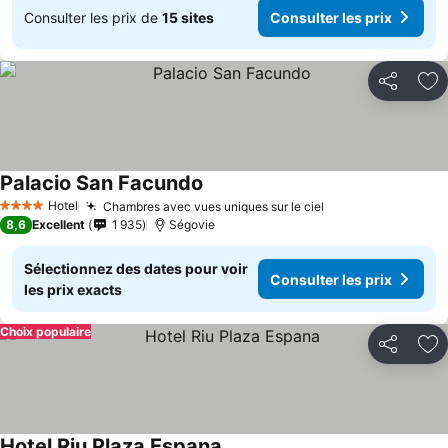
Consulter les prix de
15 sites
Consulter les prix
Partager
Aj
Palacio San Facundo
Consulter les prix
Hotel
Chambres avec vues uniques sur le ciel
Consulter les pr
4 Étoiles
8,6
Excellent
1 935
Ségovie
Sélectionnez des dates pour voir
Consulter les prix
les prix exacts
Choix populaire
Partager
Aj
Hotel Riu Plaza Espana