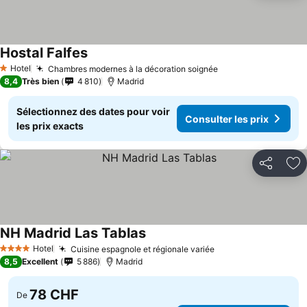
Hostal Falfes
Consulter les prix
Hotel
Chambres modernes à la décoration soignée
Consulter les pri
1 Étoiles
8,4
Très bien
4 810
Madrid
Sélectionnez des dates pour voir
Consulter les prix
les prix exacts
Partager
Aj
NH Madrid Las Tablas
Consulter les prix
Hotel
Cuisine espagnole et régionale variée
Consulter les prix
4 Étoiles
8,5
Excellent
5 886
Madrid
78 CHF
De