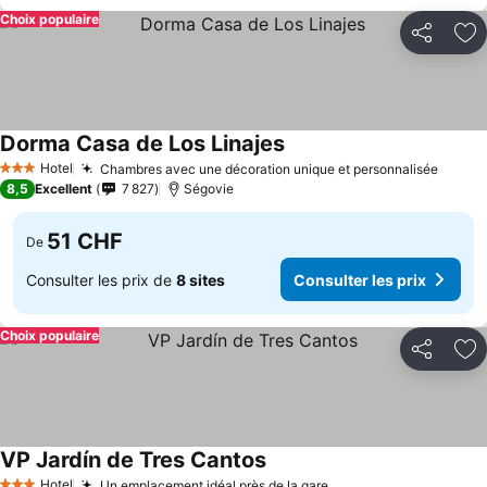
Choix populaire
Partager
Aj
Dorma Casa de Los Linajes
Consulter les prix
Hotel
Chambres avec une décoration unique et personnalisée
Consul
3 Étoiles
8,5
Excellent
7 827
Ségovie
51 CHF
De
Consulter les prix de
8 sites
Consulter les prix
Choix populaire
Partager
Aj
VP Jardín de Tres Cantos
Consulter les prix
Hotel
Un emplacement idéal près de la gare