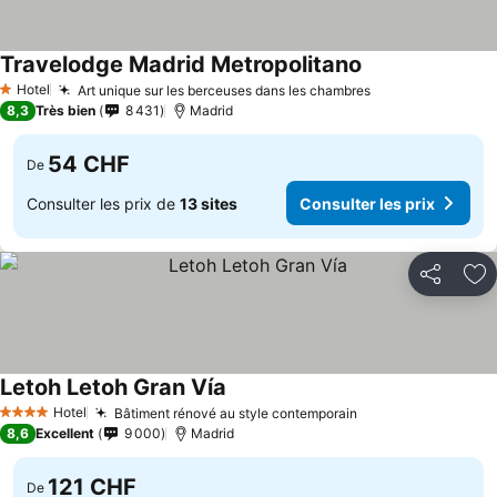
Travelodge Madrid Metropolitano
Consulter les pr
Hotel
Art unique sur les berceuses dans les chambres
Consulter les p
1 Étoiles
8,3
Très bien
8 431
Madrid
54 CHF
De
Consulter les prix de
13 sites
Consulter les prix
Partager
Aj
Letoh Letoh Gran Vía
Consulter les prix
Hotel
Bâtiment rénové au style contemporain
Consulter les pri
4 Étoiles
8,6
Excellent
9 000
Madrid
121 CHF
De