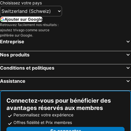
Choisissez votre pays
Hôtels Algarve
Hôtels Lake Constance
Hôtels Valais
Hôtels Vorarlberg
Ajouter sur Google
Hôtels Île de Rhodes
Hôtels Maldives
Retrouvez facilement nos résultats :
ajoutez trivago comme source
Hôtels Djerba
Hôtels Espagne
préférée sur Google.
Hôtels Province d'Antalya
Hôtels Toscane
Entreprise
Nos produits
Conditions et politiques
Assistance
Connectez-vous pour bénéficier des
avantages réservés aux membres
Personnalisez votre expérience
Offres fidélité et Prix membres
Se connecter