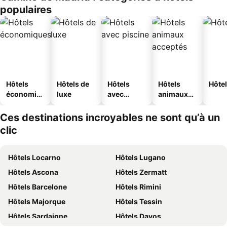
populaires
Hôtels
Hôtels de
Hôtels
Hôtels
Hôtel
économiq
luxe
avec
animaux
ues
piscine
acceptés
Ces destinations incroyables ne sont qu’à un
clic
Hôtels Locarno
Hôtels Lugano
Hôtels Ascona
Hôtels Zermatt
Hôtels Barcelone
Hôtels Rimini
Hôtels Majorque
Hôtels Tessin
Hôtels Sardaigne
Hôtels Davos