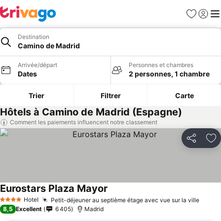
Favoris
Se con
Me
Destination
Camino de Madrid
Arrivée/départ
Personnes et chambres
Dates
2 personnes, 1 chambre
Trier
Filtrer
Carte
Hôtels à Camino de Madrid (Espagne)
Comment les paiements influencent notre classement
Partager
Aj
Eurostars Plaza Mayor
Consulter les prix
Hotel
Petit-déjeuner au septième étage avec vue sur la ville
Consul
4 Étoiles
8,5
Excellent
6 405
Madrid