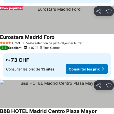
Choix populaire
Partager
Aj
Eurostars Madrid Foro
Consulter les prix
Hotel
Vaste sélection de petit-déjeuner buffet
Consulter les pr
4 Étoiles
8,8
Excellent
4 879
Tres Cantos
73 CHF
De
Consulter les prix de
13 sites
Consulter les prix
Partager
Aj
B&B HOTEL Madrid Centro Plaza Mayor