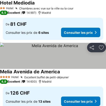
Hotel Mediodia
Consulter les prix
Hotel
Chambres avec vue sur la ville ou la cour
Consulter les prix
2 Étoiles
8,5
Excellent
14 997
Madrid
81 CHF
De
Consulter les prix de
6 sites
Consulter les prix
Partager
Aj
Melia Avenida de America
Consulter les prix
Hotel
Excellent buffet de petit-déjeuner
Consulter les prix
4 Étoiles
8,8
Excellent
14 600
Madrid
126 CHF
De
Consulter les prix de
13 sites
Consulter les prix