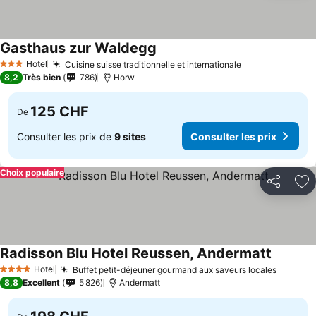
Gasthaus zur Waldegg
Hotel
Cuisine suisse traditionnelle et internationale
3 Étoiles
8,2
Très bien
786
Horw
125 CHF
De
Consulter les prix de
9 sites
Consulter les prix
Choix populaire
Partager
Aj
Radisson Blu Hotel Reussen, Andermatt
Hotel
Buffet petit-déjeuner gourmand aux saveurs locales
4 Étoiles
8,8
Excellent
5 826
Andermatt