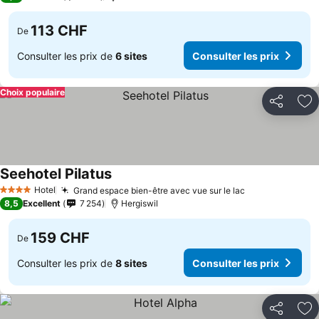
113 CHF
De
Consulter les prix de
6 sites
Consulter les prix
Choix populaire
Partager
Aj
Seehotel Pilatus
Hotel
Grand espace bien-être avec vue sur le lac
4 Étoiles
8,5
Excellent
7 254
Hergiswil
159 CHF
De
Consulter les prix de
8 sites
Consulter les prix
Partager
Aj