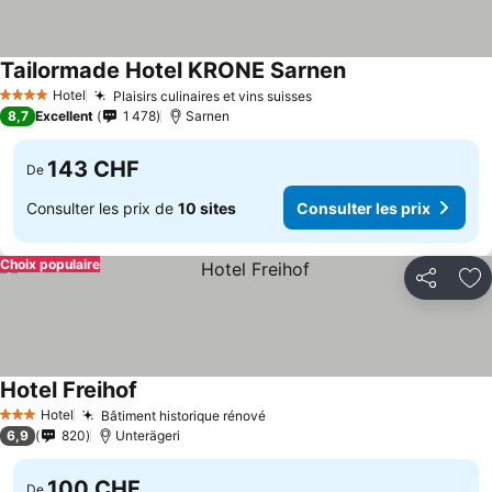
Tailormade Hotel KRONE Sarnen
Hotel
Plaisirs culinaires et vins suisses
4 Étoiles
8,7
Excellent
1 478
Sarnen
143 CHF
De
Consulter les prix de
10 sites
Consulter les prix
Choix populaire
Partager
Aj
Hotel Freihof
Hotel
Bâtiment historique rénové
3 Étoiles
6,9
820
Unterägeri
100 CHF
De