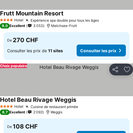
Frutt Mountain Resort
Hotel
Expérience spa double pour tous les âges
4 Étoiles
9,0
Excellent
3 053
Melchsee-Frutt
270 CHF
De
Consulter les prix de
11 sites
Consulter les prix
Choix populaire
Partager
Aj
Hotel Beau Rivage Weggis
Hotel
Cuisine de restaurant primée
4 Étoiles
8,7
Excellent
2 092
Weggis
108 CHF
De