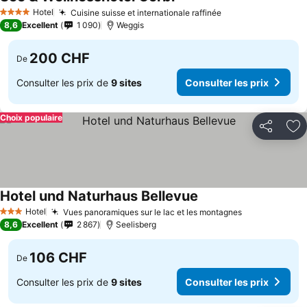
Hotel
Cuisine suisse et internationale raffinée
4 Étoiles
8,6
Excellent
1 090
Weggis
200 CHF
De
Consulter les prix de
9 sites
Consulter les prix
Choix populaire
Partager
Aj
Hotel und Naturhaus Bellevue
Hotel
Vues panoramiques sur le lac et les montagnes
3 Étoiles
8,6
Excellent
2 867
Seelisberg
106 CHF
De
Consulter les prix de
9 sites
Consulter les prix