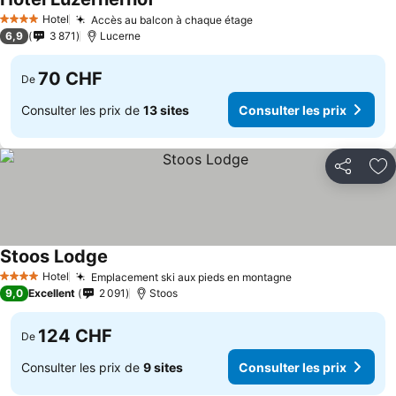
Hotel
Accès au balcon à chaque étage
4 Étoiles
6,9
3 871
Lucerne
70 CHF
De
Consulter les prix de
13 sites
Consulter les prix
Partager
Aj
Stoos Lodge
Hotel
Emplacement ski aux pieds en montagne
4 Étoiles
9,0
Excellent
2 091
Stoos
124 CHF
De
Consulter les prix de
9 sites
Consulter les prix