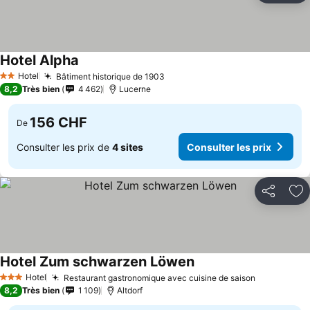
Hotel Alpha
Hotel
Bâtiment historique de 1903
2 Étoiles
8,2
Très bien
4 462
Lucerne
156 CHF
De
Consulter les prix de
4 sites
Consulter les prix
Partager
Aj
Hotel Zum schwarzen Löwen
Hotel
Restaurant gastronomique avec cuisine de saison
3 Étoiles
8,2
Très bien
1 109
Altdorf