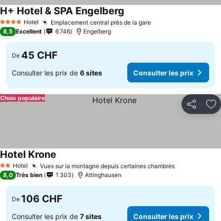
H+ Hotel & SPA Engelberg
Hotel
Emplacement central près de la gare
4 Étoiles
8,5
Excellent
6 746
Engelberg
45 CHF
De
Consulter les prix de
6 sites
Consulter les prix
Choix populaire
Partager
Aj
Hotel Krone
Hotel
Vues sur la montagne depuis certaines chambres
2 Étoiles
8,0
Très bien
1 303
Attinghausen
106 CHF
De
Consulter les prix de
7 sites
Consulter les prix