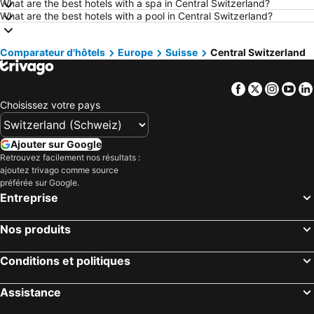
What are the best hotels with a spa in Central Switzerland?
Hôtels Amsterdam
Hôtels Lac de Garde
What are the best hotels with a pool in Central Switzerland?
Hôtels Crète
Hôtels Forêt-Noire
Comparateur d'hôtels
Hôtels Ibiza
Europe
Hôtels Grisons
Suisse
Central Switzerland
Hôtels Tyrol du Sud
Hôtels Ligurie
Facebook
Twitter
Insta
Yo
Hôtels Grèce
Hôtels Tyrol
Choisissez votre pays
Hôtels Algarve
Hôtels Lake Constance
Hôtels Valais
Hôtels Vorarlberg
Ajouter sur Google
Hôtels Île de Rhodes
Hôtels Maldives
Retrouvez facilement nos résultats :
ajoutez trivago comme source
Hôtels Djerba
Hôtels Espagne
préférée sur Google.
Hôtels Province d'Antalya
Hôtels Toscane
Entreprise
Nos produits
Conditions et politiques
Assistance