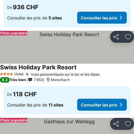
936 CHF
De
Consulter les prix de
5 sites
Consulter les prix
Choix populaire
Partager
Aj
Swiss Holiday Park Resort
Hotel
Vues panoramiques sur le lac et les Alpes
4 Étoiles
8,2
Très bien
7 952
Morschach
118 CHF
De
Consulter les prix de
11 sites
Consulter les prix
Choix populaire
Partager
Aj