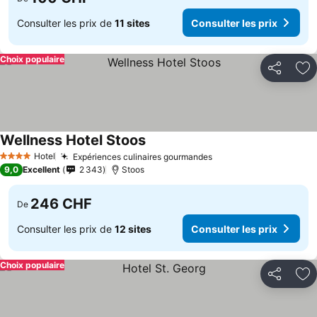
Consulter les prix de
11 sites
Consulter les prix
Choix populaire
Partager
Aj
Wellness Hotel Stoos
Hotel
Expériences culinaires gourmandes
4 Étoiles
9,0
Excellent
2 343
Stoos
246 CHF
De
Consulter les prix de
12 sites
Consulter les prix
Choix populaire
Partager
Aj