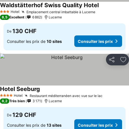
Waldstätterhof Swiss Quality Hotel
Hotel
Emplacement central imbattable à Lucerne
3 Étoiles
8,5
Excellent
6 862
Lucerne
130 CHF
De
Consulter les prix de
10 sites
Consulter les prix
Partager
Aj
Hotel Seeburg
Hotel
Restaurant méditerranéen avec vue sur le lac
4 Étoiles
8,2
Très bien
3 171
Lucerne
129 CHF
De
Consulter les prix de
13 sites
Consulter les prix