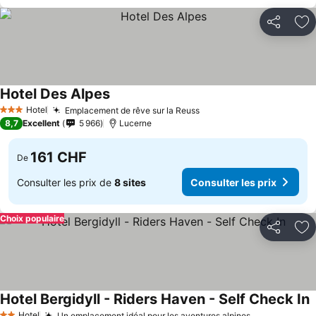
Partager
Aj
Hotel Des Alpes
Hotel
Emplacement de rêve sur la Reuss
3 Étoiles
8,7
Excellent
5 966
Lucerne
161 CHF
De
Consulter les prix de
8 sites
Consulter les prix
Choix populaire
Partager
Aj
Hotel Bergidyll - Riders Haven - Self Check In
Hotel
Un emplacement idéal pour les aventures alpines