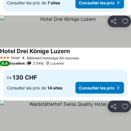
Consulter les prix de
7 sites
Consulter les prix
Partager
Aj
Hotel Drei Könige Luzern
Hotel
Bâtiment historique Art nouveau
3 Étoiles
8,6
Excellent
3 346
Lucerne
130 CHF
De
Consulter les prix de
14 sites
Consulter les prix
Partager
Aj