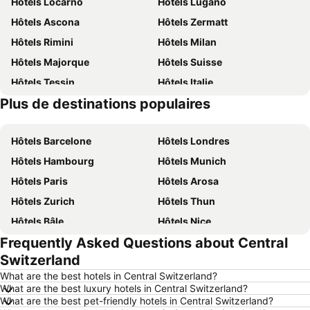
Hôtels Locarno
Hôtels Lugano
Hôtels Ascona
Hôtels Zermatt
Hôtels Rimini
Hôtels Milan
Hôtels Majorque
Hôtels Suisse
Hôtels Tessin
Hôtels Italie
Plus de destinations populaires
Hôtels Sardaigne
Hôtels Davos
Hôtels Barcelone
Hôtels Londres
Hôtels Hambourg
Hôtels Munich
Hôtels Paris
Hôtels Arosa
Hôtels Zurich
Hôtels Thun
Hôtels Bâle
Hôtels Nice
Frequently Asked Questions about Central
Hôtels Lucerne
Hôtels Copenhague
Switzerland
Hôtels Rome
Hôtels St Moritz
What are the best hotels in Central Switzerland?
Hôtels Palma
Hôtels Pontresina
What are the best luxury hotels in Central Switzerland?
What are the best pet-friendly hotels in Central Switzerland?
Hôtels Annecy
Hôtels Berne