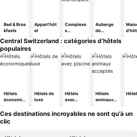
Bed & Brea
Appart'hôt
Complexe
Auberge
Mais
kfasts
el
s
de
d'hô
touristique
jeunesse
Central Switzerland : catégories d’hôtels
s
populaires
Hôtels
Hôtels de
Hôtels
Hôtels
Hôtel
économiq
luxe
avec
animaux
ues
piscine
acceptés
Ces destinations incroyables ne sont qu’à un
clic