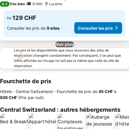
3 Étoiles
8,2
Très bien
6 194
Lucerne
129 CHF
De
Consulter les prix de
9 sites
Consulter les prix
Voir plus
Les prix et les disponibilités que nous recevons des sites de
réservation changent constamment. Par conséquent, il se peut que
l’offre affichée sur trivago ne soit pas la même que celle du site de
réservation.
Fourchette de prix
Hôtels - Central Switzerland -
Fourchette de prix
de
‎45 CHF
à
‎936 CHF
(Prix par nuit)
Central Switzerland : autres hébergements