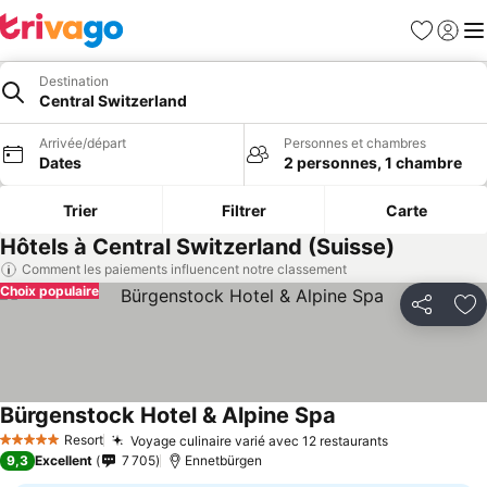
Favoris
Se con
Me
Destination
Central Switzerland
Arrivée/départ
Personnes et chambres
Dates
2 personnes, 1 chambre
Trier
Filtrer
Carte
Hôtels à Central Switzerland (Suisse)
Comment les paiements influencent notre classement
Choix populaire
Partager
Aj
Bürgenstock Hotel & Alpine Spa
Resort
Voyage culinaire varié avec 12 restaurants
5 Étoiles
9,3
Excellent
7 705
Ennetbürgen