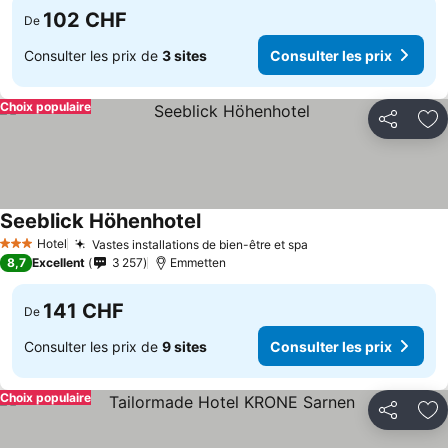
102 CHF
De
Consulter les prix de
3 sites
Consulter les prix
Choix populaire
Partager
Aj
Seeblick Höhenhotel
Hotel
Vastes installations de bien-être et spa
3 Étoiles
8,7
Excellent
3 257
Emmetten
141 CHF
De
Consulter les prix de
9 sites
Consulter les prix
Choix populaire
Partager
Aj