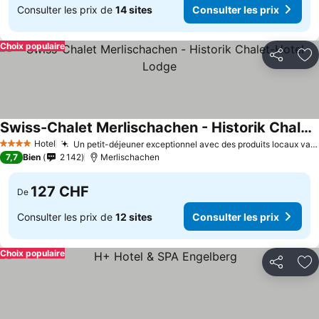
Consulter les prix de
14 sites
Consulter les prix
Choix populaire
Partager
Aj
Swiss-Chalet Merlischachen - Historik Chalet-Hotel Lodge
Hotel
Un petit-déjeuner exceptionnel avec des produits locaux variés
4 Étoiles
7,7
Bien
2 142
Merlischachen
127 CHF
De
Consulter les prix de
12 sites
Consulter les prix
Choix populaire
Partager
Aj