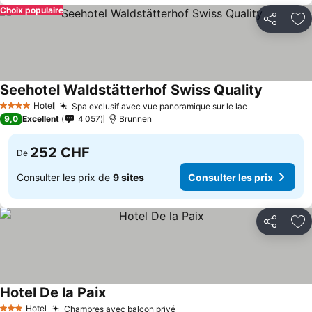
Choix populaire
Partager
Aj
Seehotel Waldstätterhof Swiss Quality
Hotel
Spa exclusif avec vue panoramique sur le lac
4 Étoiles
9,0
Excellent
4 057
Brunnen
252 CHF
De
Consulter les prix de
9 sites
Consulter les prix
Partager
Aj
Hotel De la Paix
Hotel
Chambres avec balcon privé