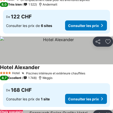
2 Étoiles
8,0
Très bien
1 522
Andermatt
122 CHF
De
Consulter les prix de
6 sites
Consulter les prix
Partager
Aj
Hotel Alexander
Hotel
Piscines intérieure et extérieure chauffées
4 Étoiles
8,7
Excellent
1 748
Weggis
168 CHF
De
Consulter les prix de
1 site
Consulter les prix
Choix populaire