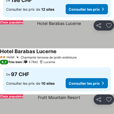
198 CHF
De
Consulter les prix de
12 sites
Consulter les prix
Choix populaire
Partager
Aj
Hotel Barabas Lucerne
Hotel
Charmante terrasse de jardin extérieure
2 Étoiles
8,2
Très bien
5 784
Lucerne
97 CHF
De
Consulter les prix de
10 sites
Consulter les prix
Choix populaire
Partager
Aj