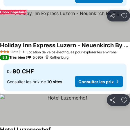
Choix populaire
Partager
Aj
Holiday Inn Express Luzern - Neuenkirch By Ihg
Hotel
Location de vélos électriques pour explorer les environs
3 Étoiles
8,1
Très bien
5 095
Rothenburg
90 CHF
De
Consulter les prix de
10 sites
Consulter les prix
Partager
Aj
Hotel Luzernerhof