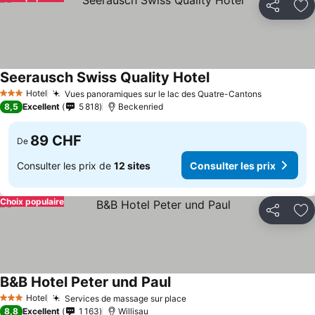
Partager
Aj
Seerausch Swiss Quality Hotel
Hotel
Vues panoramiques sur le lac des Quatre-Cantons
3 Étoiles
8,5
Excellent
5 818
Beckenried
89 CHF
De
Consulter les prix de
12 sites
Consulter les prix
Choix populaire
Partager
Aj
B&B Hotel Peter und Paul
Hotel
Services de massage sur place
3 Étoiles
8,8
Excellent
1 163
Willisau