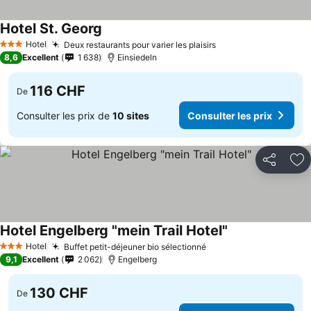
Hotel St. Georg
Hotel
Deux restaurants pour varier les plaisirs
3 Étoiles
8,6
Excellent
1 638
Einsiedeln
116 CHF
De
Consulter les prix de
10 sites
Consulter les prix
Partager
Aj
Hotel Engelberg "mein Trail Hotel"
Hotel
Buffet petit-déjeuner bio sélectionné
3 Étoiles
9,1
Excellent
2 062
Engelberg
130 CHF
De