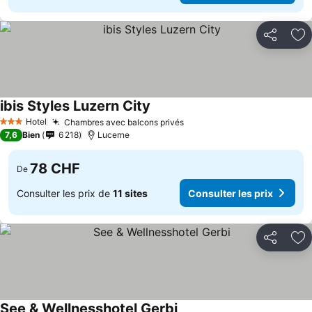
Partager
Aj
ibis Styles Luzern City
Hotel
Chambres avec balcons privés
3 Étoiles
7,6
Bien
6 218
Lucerne
78 CHF
De
Consulter les prix de
11 sites
Consulter les prix
Partager
Aj
See & Wellnesshotel Gerbi