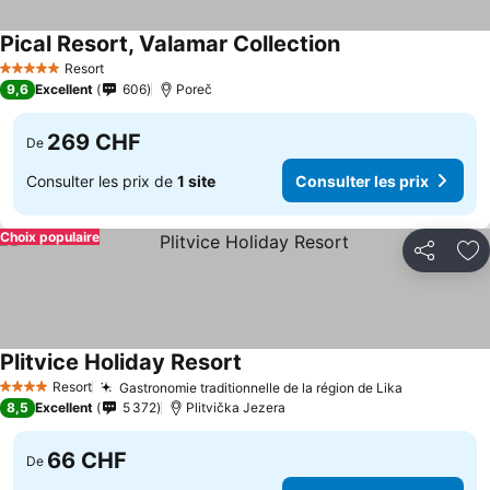
Pical Resort, Valamar Collection
Resort
5 Étoiles
9,6
Excellent
606
Poreč
269 CHF
De
Consulter les prix de
1 site
Consulter les prix
Choix populaire
Partager
Aj
Plitvice Holiday Resort
Resort
Gastronomie traditionnelle de la région de Lika
4 Étoiles
8,5
Excellent
5 372
Plitvička Jezera
66 CHF
De