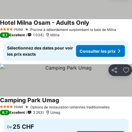
Hotel Milna Osam - Adults Only
Hotel
Piscine à débordement surplombant la baie de Milna
4 Étoiles
9,1
Excellent
1 034
Milna
Sélectionnez des dates pour voir
Consulter les prix
les prix exacts
Partager
Aj
Camping Park Umag
Hotel
Options de restauration istriennes traditionnelles
4 Étoiles
8,7
Excellent
3 263
Umag
25 CHF
De