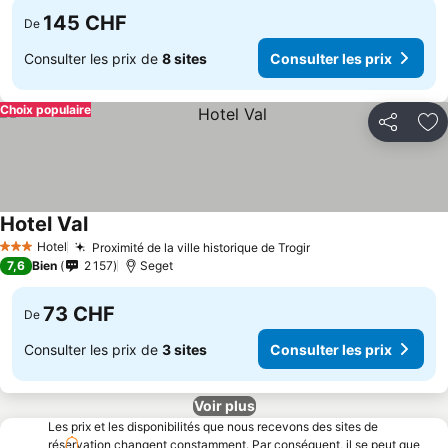
145 CHF
De
Consulter les prix de
8 sites
Consulter les prix
Choix populaire
Partager
Aj
Hotel Val
Hotel
Proximité de la ville historique de Trogir
3 Étoiles
7,6
Bien
2 157
Seget
73 CHF
De
Consulter les prix de
3 sites
Consulter les prix
Voir plus
Les prix et les disponibilités que nous recevons des sites de
réservation changent constamment. Par conséquent, il se peut que