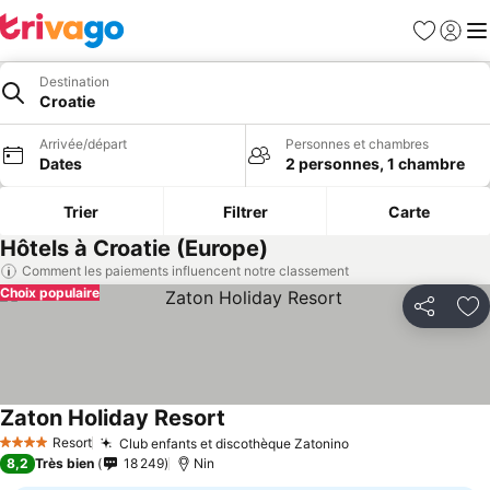
Favoris
Se con
Me
Destination
Croatie
Arrivée/départ
Personnes et chambres
Dates
2 personnes, 1 chambre
Trier
Filtrer
Carte
Hôtels à Croatie (Europe)
Comment les paiements influencent notre classement
Choix populaire
Partager
Aj
Zaton Holiday Resort
Resort
Club enfants et discothèque Zatonino
4 Étoiles
8,2
Très bien
18 249
Nin