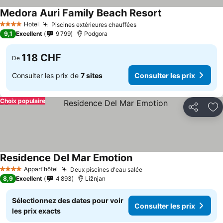
Medora Auri Family Beach Resort
Hotel
Piscines extérieures chauffées
4 Étoiles
9,1
Excellent
9 799
Podgora
118 CHF
De
Consulter les prix de
7 sites
Consulter les prix
Choix populaire
Partager
Aj
Residence Del Mar Emotion
Appart'hôtel
Deux piscines d'eau salée
4 Étoiles
8,9
Excellent
4 893
Ližnjan
Sélectionnez des dates pour voir
Consulter les prix
les prix exacts