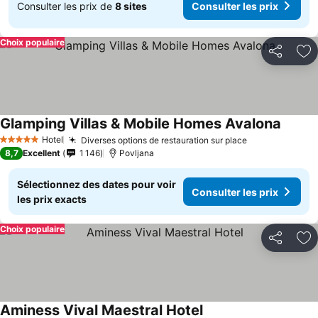
Consulter les prix de
8 sites
Consulter les prix
Choix populaire
Partager
Aj
Glamping Villas & Mobile Homes Avalona
Hotel
Diverses options de restauration sur place
5 Étoiles
8,7
Excellent
1 146
Povljana
Sélectionnez des dates pour voir
Consulter les prix
les prix exacts
Choix populaire
Partager
Aj
Aminess Vival Maestral Hotel