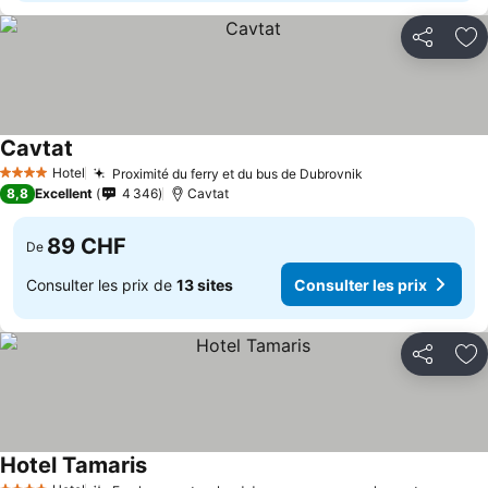
Partager
Aj
Cavtat
Hotel
Proximité du ferry et du bus de Dubrovnik
4 Étoiles
8,8
Excellent
4 346
Cavtat
89 CHF
De
Consulter les prix de
13 sites
Consulter les prix
Partager
Aj
Hotel Tamaris