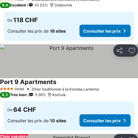
4 Étoiles
9,0
Excellent
10 331
Dubrovnik
118 CHF
De
Consulter les prix de
16 sites
Consulter les prix
Partager
Aj
Port 9 Apartments
Hotel
Dîner traditionnel à la Konoba Lanterna
4 Étoiles
8,2
Très bien
3 261
Korčula
64 CHF
De
Consulter les prix de
10 sites
Consulter les prix
Choix populaire