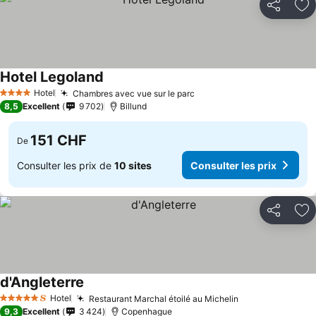
Partager
Aj
Hotel Legoland
Hotel
Chambres avec vue sur le parc
4 Étoiles
8,5
Excellent
9 702
Billund
151 CHF
De
Consulter les prix de
10 sites
Consulter les prix
Partager
Aj
d'Angleterre
Hotel
Restaurant Marchal étoilé au Michelin
5 Étoiles
9,3
Excellent
3 424
Copenhague