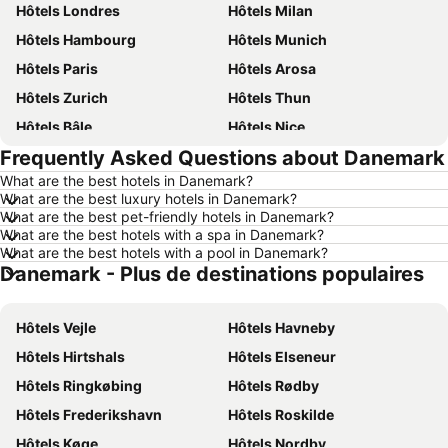
Hôtels Londres
Hôtels Milan
Hôtels Hambourg
Hôtels Munich
Hôtels Paris
Hôtels Arosa
Hôtels Zurich
Hôtels Thun
Hôtels Bâle
Hôtels Nice
Frequently Asked Questions about Danemark
Hôtels Lucerne
Hôtels Copenhague
What are the best hotels in Danemark?
Hôtels Rome
Hôtels St Moritz
What are the best luxury hotels in Danemark?
Hôtels Palma
Hôtels Pontresina
What are the best pet-friendly hotels in Danemark?
What are the best hotels with a spa in Danemark?
Hôtels Annecy
Hôtels Berne
What are the best hotels with a pool in Danemark?
Danemark - Plus de destinations populaires
Hôtels Amsterdam
Hôtels Lac de Garde
Hôtels Crète
Hôtels Forêt-Noire
Hôtels Vejle
Hôtels Havneby
Hôtels Ibiza
Hôtels Grisons
Hôtels Hirtshals
Hôtels Elseneur
Hôtels Tyrol du Sud
Hôtels Ligurie
Hôtels Ringkøbing
Hôtels Rødby
Hôtels Grèce
Hôtels Tyrol
Hôtels Frederikshavn
Hôtels Roskilde
Hôtels Algarve
Hôtels Lake Constance
Hôtels Køge
Hôtels Nordby
Hôtels Valais
Hôtels Vorarlberg