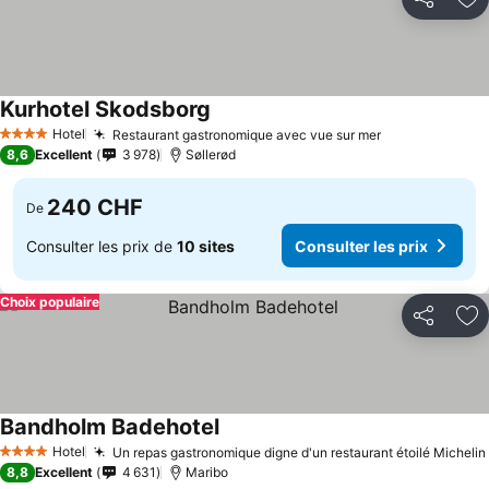
Partager
Aj
Kurhotel Skodsborg
Hotel
Restaurant gastronomique avec vue sur mer
4 Étoiles
8,6
Excellent
3 978
Søllerød
240 CHF
De
Consulter les prix de
10 sites
Consulter les prix
Choix populaire
Partager
Aj
Bandholm Badehotel
Hotel
Un repas gastronomique digne d'un restaurant étoilé Michelin
4 Étoiles
8,8
Excellent
4 631
Maribo