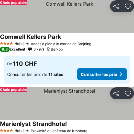
Choix populaire
Partager
Aj
Comwell Kellers Park
Hotel
Accès à pied à la marina de Brejning
4 Étoiles
8,8
Excellent
3 797
Børkop
110 CHF
De
Consulter les prix de
11 sites
Consulter les prix
Choix populaire
Partager
Aj
Marienlyst Strandhotel
Hotel
Proximité du château de Kronborg
4 Étoiles