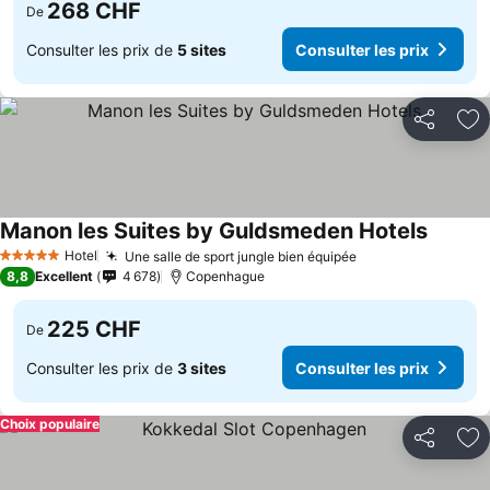
268 CHF
De
Consulter les prix de
5 sites
Consulter les prix
Partager
Aj
Manon les Suites by Guldsmeden Hotels
Hotel
Une salle de sport jungle bien équipée
5 Étoiles
8,8
Excellent
4 678
Copenhague
225 CHF
De
Consulter les prix de
3 sites
Consulter les prix
Choix populaire
Partager
Aj