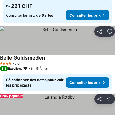
221 CHF
De
Consulter les prix de
6 sites
Consulter les prix
Partager
Aj
Belle Guldsmeden
Hotel
4 Étoiles
8,6
Excellent
46
Århus
Sélectionnez des dates pour voir
Consulter les prix
les prix exacts
Choix populaire
Partager
Aj