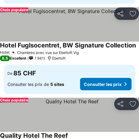
Choix populaire
Partager
Aj
Hotel Fuglsocentret, BW Signature Collection
Hotel
Chambres avec vue sur Ebeltoft Vig
8,5
Excellent
1 941
Ebeltoft
85 CHF
De
Consulter les prix de
5 sites
Consulter les prix
Choix populaire
Partager
Aj
Quality Hotel The Reef