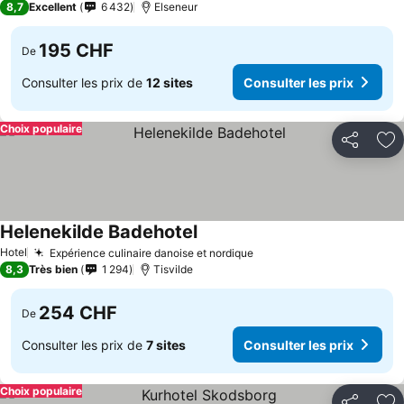
8,7
Excellent
6 432
Elseneur
195 CHF
De
Consulter les prix de
12 sites
Consulter les prix
Choix populaire
Partager
Aj
Helenekilde Badehotel
Hotel
Expérience culinaire danoise et nordique
8,3
Très bien
1 294
Tisvilde
254 CHF
De
Consulter les prix de
7 sites
Consulter les prix
Choix populaire