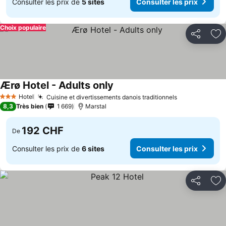
Consulter les prix de
5 sites
Consulter les prix
Choix populaire
Partager
Aj
Ærø Hotel - Adults only
Hotel
Cuisine et divertissements danois traditionnels
3 Étoiles
8,3
Très bien
1 669
Marstal
192 CHF
De
Consulter les prix de
6 sites
Consulter les prix
Partager
Aj