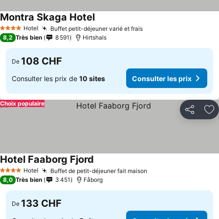
Montra Skaga Hotel
Hotel
Buffet petit-déjeuner varié et frais
4 Étoiles
8,2
Très bien
8 591
Hirtshals
108 CHF
De
Consulter les prix de
10 sites
Consulter les prix
Choix populaire
Partager
Aj
Hotel Faaborg Fjord
Hotel
Buffet de petit-déjeuner fait maison
4 Étoiles
8,0
Très bien
3 451
Fåborg
133 CHF
De