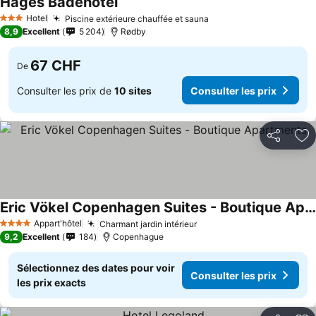
Hages Badehotel
Hotel
Piscine extérieure chauffée et sauna
3 Étoiles
8,9
Excellent
5 204
Rødby
67 CHF
De
Consulter les prix de
10 sites
Consulter les prix
Partager
Aj
Eric Vökel Copenhagen Suites - Boutique Apartments
Appart'hôtel
Charmant jardin intérieur
4 Étoiles
9,2
Excellent
184
Copenhague
Sélectionnez des dates pour voir
Consulter les prix
les prix exacts