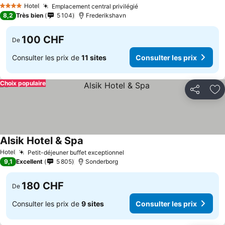
Hotel
Emplacement central privilégié
4 Étoiles
8,2
Très bien
5 104
Frederikshavn
100 CHF
De
Consulter les prix de
11 sites
Consulter les prix
Choix populaire
Partager
Aj
Alsik Hotel & Spa
Hotel
Petit-déjeuner buffet exceptionnel
9,1
Excellent
5 805
Sonderborg
180 CHF
De
Consulter les prix de
9 sites
Consulter les prix