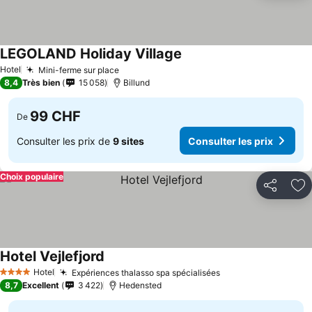
LEGOLAND Holiday Village
Hotel
Mini-ferme sur place
8,4
Très bien
15 058
Billund
99 CHF
De
Consulter les prix de
9 sites
Consulter les prix
Choix populaire
Partager
Aj
Hotel Vejlefjord
Hotel
Expériences thalasso spa spécialisées
4 Étoiles
8,7
Excellent
3 422
Hedensted