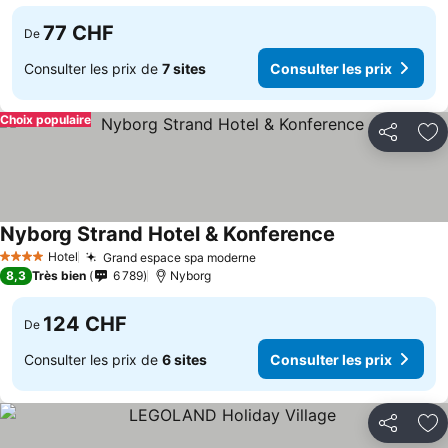
77 CHF
De
Consulter les prix de
7 sites
Consulter les prix
Choix populaire
Partager
Aj
Nyborg Strand Hotel & Konference
Hotel
Grand espace spa moderne
4 Étoiles
8,3
Très bien
6 789
Nyborg
124 CHF
De
Consulter les prix de
6 sites
Consulter les prix
Partager
Aj