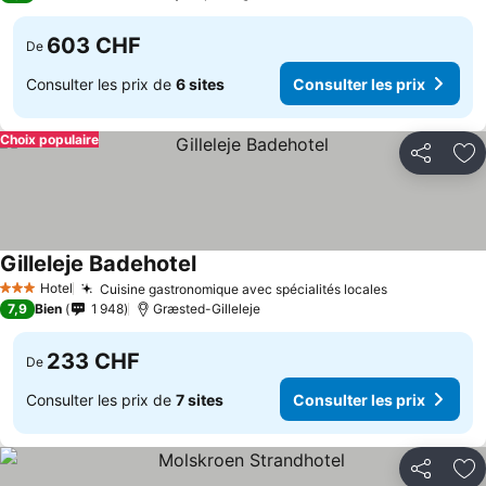
603 CHF
De
Consulter les prix de
6 sites
Consulter les prix
Choix populaire
Partager
Aj
Gilleleje Badehotel
Hotel
Cuisine gastronomique avec spécialités locales
3 Étoiles
7,9
Bien
1 948
Græsted-Gilleleje
233 CHF
De
Consulter les prix de
7 sites
Consulter les prix
Partager
Aj