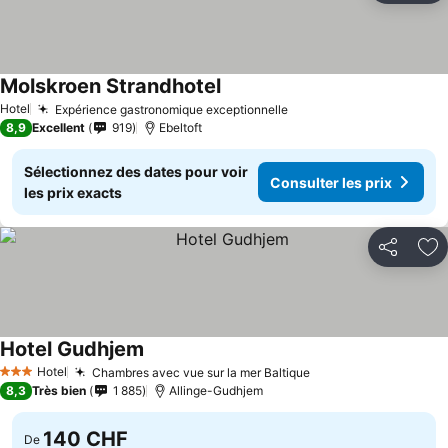
Molskroen Strandhotel
Hotel
Expérience gastronomique exceptionnelle
8,9
Excellent
919
Ebeltoft
Sélectionnez des dates pour voir
Consulter les prix
les prix exacts
Partager
Aj
Hotel Gudhjem
Hotel
Chambres avec vue sur la mer Baltique
3 Étoiles
8,3
Très bien
1 885
Allinge-Gudhjem
140 CHF
De