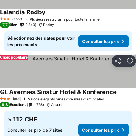
Lalandia Rødby
Resort
Plusieurs restaurants pour toute la famille
3 Étoiles
7,7
Bien
2 849
Rødby
Sélectionnez des dates pour voir
Consulter les prix
les prix exacts
Choix populaire
Partager
Aj
Gl. Avernæs Sinatur Hotel & Konference
Hotel
Salons élégants ornés d'œuvres d'art locales
3 Étoiles
8,8
Excellent
1 768
Assens
112 CHF
De
Consulter les prix de
7 sites
Consulter les prix