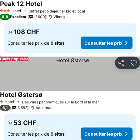
Peak 12 Hotel
Hotel
buffet petit-déjeuner bio et local
3 Étoiles
8,8
Excellent
2 600
Viborg
108 CHF
De
Consulter les prix de
9 sites
Consulter les prix
Choix populaire
Partager
Aj
Hotel Østersø
Hotel
Des vues panoramiques sur le fjord et la mer
1 Étoiles
6,1
3 582
Aabenraa
53 CHF
De
Consulter les prix de
9 sites
Consulter les prix