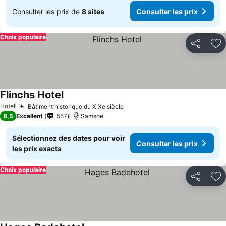
Consulter les prix de
8 sites
Consulter les prix
Choix populaire
Partager
Aj
Flinchs Hotel
Hotel
Bâtiment historique du XIXe siècle
8,5
Excellent
557
Samsoe
Sélectionnez des dates pour voir
Consulter les prix
les prix exacts
Choix populaire
Partager
Aj