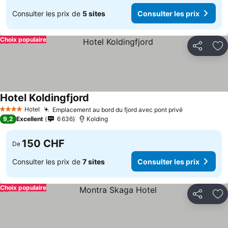
Consulter les prix de
5 sites
Consulter les prix
Choix populaire
Partager
Aj
Hotel Koldingfjord
Hotel
Emplacement au bord du fjord avec pont privé
4 Étoiles
9,2
Excellent
6 636
Kolding
150 CHF
De
Consulter les prix de
7 sites
Consulter les prix
Choix populaire
Partager
Aj