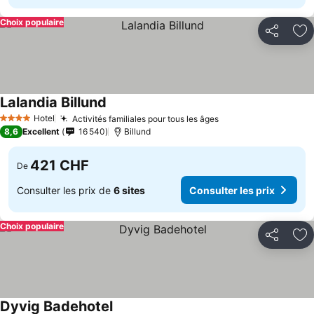
Choix populaire
Partager
Aj
Lalandia Billund
Hotel
Activités familiales pour tous les âges
4 Étoiles
8,6
Excellent
16 540
Billund
421 CHF
De
Consulter les prix de
6 sites
Consulter les prix
Choix populaire
Partager
Aj
Dyvig Badehotel