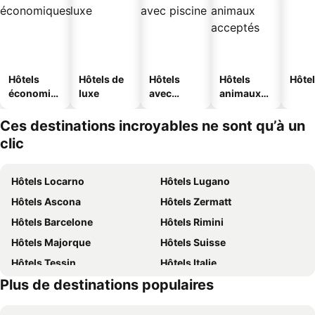
Hôtels
Hôtels de
Hôtels
Hôtels
Hôtel
économiq
luxe
avec
animaux
ues
piscine
acceptés
Ces destinations incroyables ne sont qu’à un
clic
Hôtels Locarno
Hôtels Lugano
Hôtels Ascona
Hôtels Zermatt
Hôtels Barcelone
Hôtels Rimini
Hôtels Majorque
Hôtels Suisse
Hôtels Tessin
Hôtels Italie
Plus de destinations populaires
Hôtels Sardaigne
Hôtels Davos