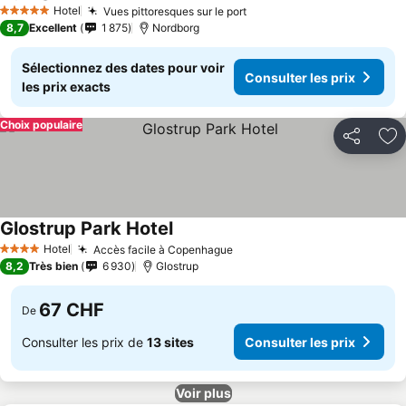
Hotel
Vues pittoresques sur le port
5 Étoiles
8,7
Excellent
1 875
Nordborg
Sélectionnez des dates pour voir
Consulter les prix
les prix exacts
Choix populaire
Partager
Aj
Glostrup Park Hotel
Hotel
Accès facile à Copenhague
4 Étoiles
8,2
Très bien
6 930
Glostrup
67 CHF
De
Consulter les prix de
13 sites
Consulter les prix
Voir plus