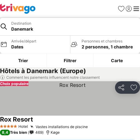
Favoris
Se con
Me
Destination
Danemark
Arrivée/départ
Personnes et chambres
Dates
2 personnes, 1 chambre
Trier
Filtrer
Carte
Hôtels à Danemark (Europe)
Comment les paiements influencent notre classement
Choix populaire
Partager
Aj
Rox Resort
Hotel
Vastes installations de piscine
5 Étoiles
8,4
Très bien
469
Køge