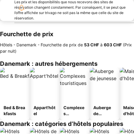
Les prix et les disponibilités que nous recevons des sites de
réservation changent constamment. Par conséquent, il se peut que
l’offre affichée sur trivago ne soit pas la même que celle du site de
réservation.
Fourchette de prix
Hôtels - Danemark -
Fourchette de prix
de
‎53 CHF
à
‎603 CHF
(Prix
par nuit)
Danemark : autres hébergements
Bed & Brea
Appart'hôt
Complexe
Auberge
Mais
kfasts
el
s
de
d'hô
touristique
jeunesse
Danemark : catégories d’hôtels populaires
s