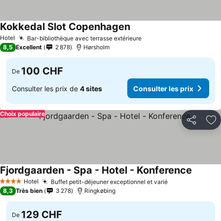
Kokkedal Slot Copenhagen
Hotel
Bar-bibliothèque avec terrasse extérieure
8,5
Excellent
2 878
Hørsholm
100 CHF
De
Consulter les prix de
4 sites
Consulter les prix
Choix populaire
Partager
Aj
Fjordgaarden - Spa - Hotel - Konference
Hotel
Buffet petit-déjeuner exceptionnel et varié
4 Étoiles
8,3
Très bien
3 278
Ringkøbing
129 CHF
De