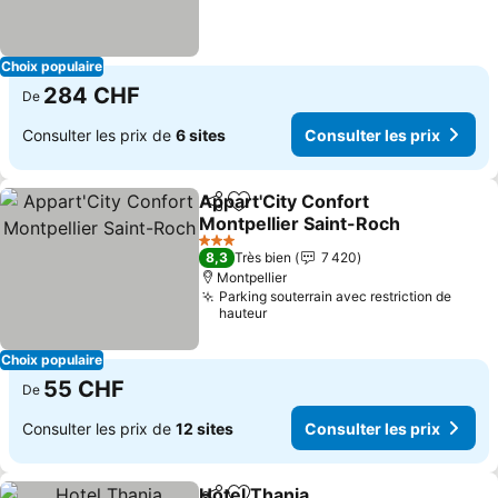
Choix populaire
284 CHF
De
Consulter les prix de
6 sites
Consulter les prix
Appart'City Confort
Partager
Ajouter à mes favoris
Montpellier Saint-Roch
Consulter les prix
3 Étoiles
8,3
Très bien
7 420
Montpellier
Parking souterrain avec restriction de
hauteur
Choix populaire
55 CHF
De
Consulter les prix de
12 sites
Consulter les prix
Hotel Thania