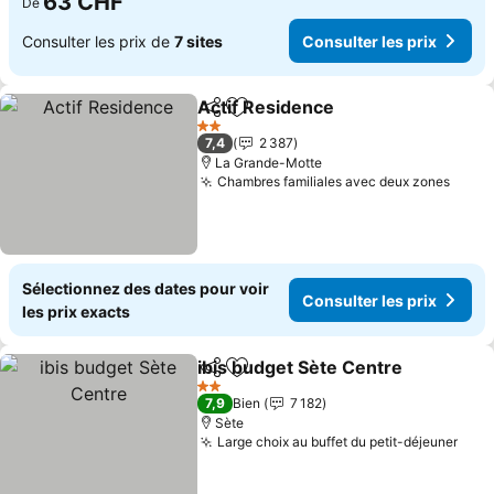
63 CHF
De
Consulter les prix de
7 sites
Consulter les prix
Actif Residence
Partager
Ajouter à mes favoris
Consulter l
2 Étoiles
7,4
2 387
La Grande-Motte
Chambres familiales avec deux zones
Consu
Sélectionnez des dates pour voir
Consulter les prix
les prix exacts
ibis budget Sète Centre
Partager
Ajouter à mes favoris
Co
2 Étoiles
7,9
Bien
7 182
Sète
Large choix au buffet du petit-déjeuner
Cons