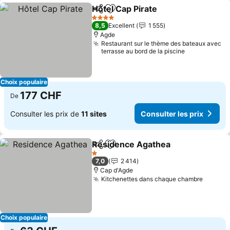
Hôtel Cap Pirate
Partager
Ajouter à mes favoris
Consulter 
4 Étoiles
8,5
Excellent
1 555
Agde
Restaurant sur le thème des bateaux avec
terrasse au bord de la piscine
Choix populaire
177 CHF
De
Consulter les prix de
11 sites
Consulter les prix
Residence Agathea
Partager
Ajouter à mes favoris
Consult
1 Étoiles
7,0
2 414
Cap d'Agde
Kitchenettes dans chaque chambre
Consult
Choix populaire