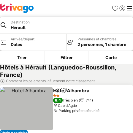
Favoris
Se con
Me
Destination
Hérault
Arrivée/départ
Personnes et chambres
Dates
2 personnes, 1 chambre
Trier
Filtrer
Carte
Hôtels à Hérault (Languedoc-Roussillon,
France)
Comment les paiements influencent notre classement
Hotel Alhambra
Partager
Ajouter à mes favoris
Consulter l
2 Étoiles
8,4
Très bien
741
Cap d'Agde
Parking privé et sécurisé
Consulter les p
Choix populaire