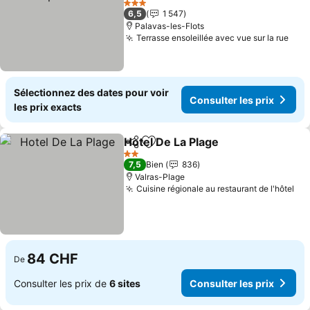
Consulter les prix
3 Étoiles
6,5
1 547
Palavas-les-Flots
Terrasse ensoleillée avec vue sur la rue
Cons
Sélectionnez des dates pour voir
Consulter les prix
les prix exacts
Hotel De La Plage
Partager
Ajouter à mes favoris
Consulter
2 Étoiles
7,5
Bien
836
Valras-Plage
Cuisine régionale au restaurant de l'hôtel
Con
84 CHF
De
Consulter les prix de
6 sites
Consulter les prix