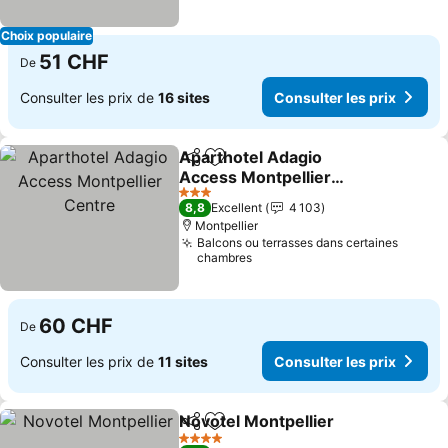
Choix populaire
51 CHF
De
Consulter les prix de
16 sites
Consulter les prix
Aparthotel Adagio
Partager
Ajouter à mes favoris
Access Montpellier
Centre
Consulter les prix
3 Étoiles
8,8
Excellent
4 103
Montpellier
Balcons ou terrasses dans certaines
chambres
60 CHF
De
Consulter les prix de
11 sites
Consulter les prix
Novotel Montpellier
Partager
Ajouter à mes favoris
Consul
4 Étoiles