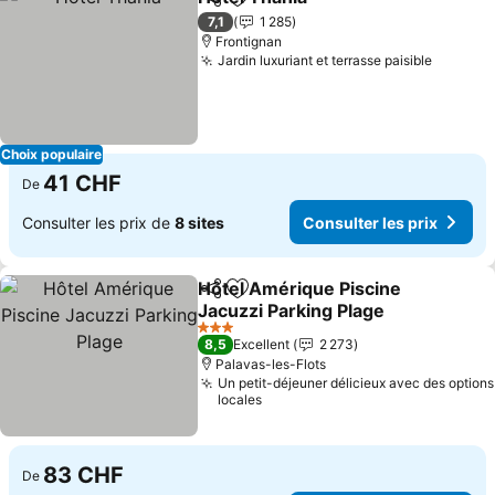
Partager
Ajouter à mes favoris
Consulter les 
7,1
1 285
Frontignan
Jardin luxuriant et terrasse paisible
Consult
Choix populaire
41 CHF
De
Consulter les prix de
8 sites
Consulter les prix
Hôtel Amérique Piscine
Partager
Ajouter à mes favoris
Jacuzzi Parking Plage
Consulter les prix
3 Étoiles
8,5
Excellent
2 273
Palavas-les-Flots
Un petit-déjeuner délicieux avec des options
locales
83 CHF
De