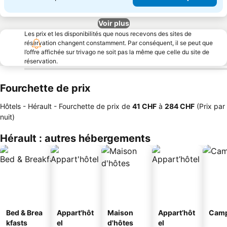
Voir plus
Les prix et les disponibilités que nous recevons des sites de
réservation changent constamment. Par conséquent, il se peut que
l’offre affichée sur trivago ne soit pas la même que celle du site de
réservation.
Fourchette de prix
Hôtels - Hérault -
Fourchette de prix
de
‎41 CHF
à
‎284 CHF
(Prix par
nuit)
Hérault : autres hébergements
Bed & Brea
Appart'hôt
Maison
Appart’hôt
Camp
kfasts
el
d'hôtes
el