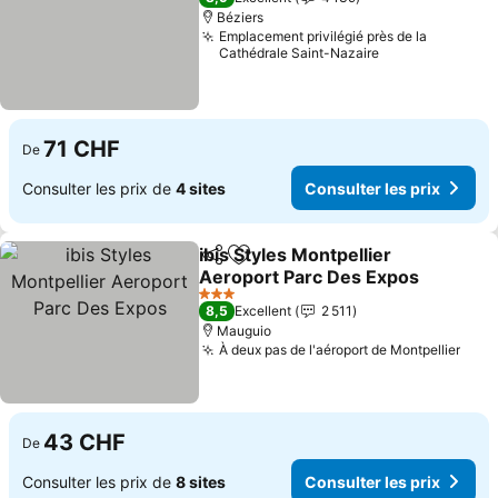
Béziers
Emplacement privilégié près de la
Cathédrale Saint-Nazaire
71 CHF
De
Consulter les prix de
4 sites
Consulter les prix
ibis Styles Montpellier
Partager
Ajouter à mes favoris
Aeroport Parc Des Expos
Consulter les prix
3 Étoiles
8,5
Excellent
2 511
Mauguio
À deux pas de l'aéroport de Montpellier
Cons
43 CHF
De
Consulter les prix de
8 sites
Consulter les prix