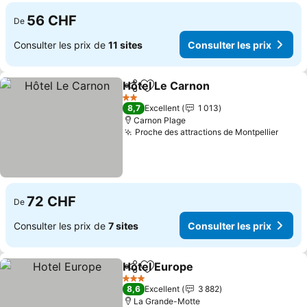
56 CHF
De
Consulter les prix de
11 sites
Consulter les prix
Hôtel Le Carnon
Partager
Ajouter à mes favoris
Consulter 
2 Étoiles
8,7
Excellent
1 013
Carnon Plage
Proche des attractions de Montpellier
Consu
72 CHF
De
Consulter les prix de
7 sites
Consulter les prix
Hotel Europe
Partager
Ajouter à mes favoris
Consulter les
3 Étoiles
8,6
Excellent
3 882
La Grande-Motte