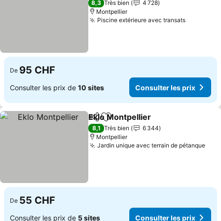
8,3
Très bien
4 728
Montpellier
Piscine extérieure avec transats
Consulter
95 CHF
De
Consulter les prix de
10 sites
Consulter les prix
Eklo Montpellier
Partager
Ajouter à mes favoris
Consulter 
8,1
Très bien
6 344
Montpellier
Jardin unique avec terrain de pétanque
Cons
55 CHF
De
Consulter les prix de
5 sites
Consulter les prix