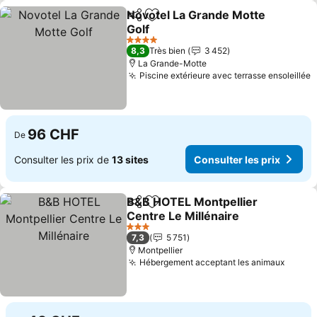
Novotel La Grande Motte
Partager
Ajouter à mes favoris
Golf
Consulter les prix
4 Étoiles
8,3
Très bien
3 452
La Grande-Motte
Piscine extérieure avec terrasse ensoleillée
C
96 CHF
De
Consulter les prix de
13 sites
Consulter les prix
B&B HOTEL Montpellier
Partager
Ajouter à mes favoris
Centre Le Millénaire
Consulter les prix
3 Étoiles
7,3
5 751
Montpellier
Hébergement acceptant les animaux
Consul