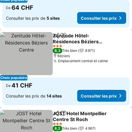
64 CHF
De
Consulter les prix de
5 sites
Consulter les prix
Zenitude Hôtel-
Partager
Ajouter à mes favoris
Résidences Béziers
Centre
Consulter les prix
3 Étoiles
8,3
Très bien
8 971
Béziers
Emplacement central et calme
Consulter l
Choix populaire
41 CHF
De
Consulter les prix de
14 sites
Consulter les prix
JOST Hotel Montpellier
Partager
Ajouter à mes favoris
Centre St Roch
Consulter les prix
3 Étoiles
8,2
Très bien
4 967