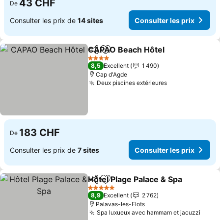
43 CHF
De
Consulter les prix de
14 sites
Consulter les prix
CAPAO Beach Hôtel
Partager
Ajouter à mes favoris
Consul
4 Étoiles
8,5
Excellent
1 490
Cap d'Agde
Deux piscines extérieures
Consulter les 
183 CHF
De
Consulter les prix de
7 sites
Consulter les prix
Hôtel Plage Palace & Spa
Partager
Ajouter à mes favoris
C
5 Étoiles
8,9
Excellent
2 762
Palavas-les-Flots
Spa luxueux avec hammam et jacuzzi
Consu