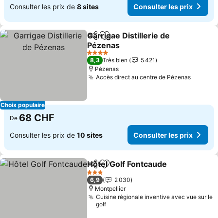
Consulter les prix de
8 sites
Consulter les prix
Garrigae Distillerie de
Partager
Ajouter à mes favoris
Pézenas
Consulter les prix
4 Étoiles
8,3
Très bien
5 421
Pézenas
Accès direct au centre de Pézenas
Consult
Choix populaire
68 CHF
De
Consulter les prix de
10 sites
Consulter les prix
Hôtel Golf Fontcaude
Partager
Ajouter à mes favoris
Consu
3 Étoiles
6,9
2 030
Montpellier
Cuisine régionale inventive avec vue sur le
golf