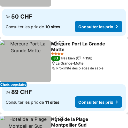
50 CHF
De
Consulter les prix de
10 sites
Consulter les prix
Mercure Port La Grande
Partager
Ajouter à mes favoris
Motte
Consulter les prix
4 Étoiles
8,1
Très bien
4 198
La Grande-Motte
Proximité des plages de sable
Consulter l
Choix populaire
89 CHF
De
Consulter les prix de
11 sites
Consulter les prix
HoteI de la Plage
Partager
Ajouter à mes favoris
Montpellier Sud