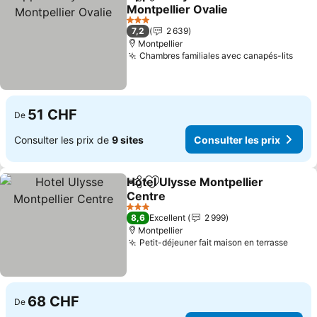
Partager
Ajouter à mes favoris
Montpellier Ovalie
Consulter les prix
3 Étoiles
7,2
2 639
Montpellier
Chambres familiales avec canapés-lits
Cons
51 CHF
De
Consulter les prix de
9 sites
Consulter les prix
Hotel Ulysse Montpellier
Partager
Ajouter à mes favoris
Centre
Consulter les prix
3 Étoiles
8,6
Excellent
2 999
Montpellier
Petit-déjeuner fait maison en terrasse
Consu
68 CHF
De