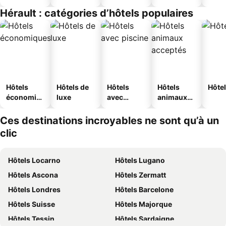
Hérault : catégories d’hôtels populaires
Hôtels
Hôtels de
Hôtels
Hôtels
Hôtel
économiq
luxe
avec
animaux
ues
piscine
acceptés
Ces destinations incroyables ne sont qu’à un
clic
Hôtels Locarno
Hôtels Lugano
Hôtels Ascona
Hôtels Zermatt
Hôtels Londres
Hôtels Barcelone
Hôtels Suisse
Hôtels Majorque
Hôtels Tessin
Hôtels Sardaigne