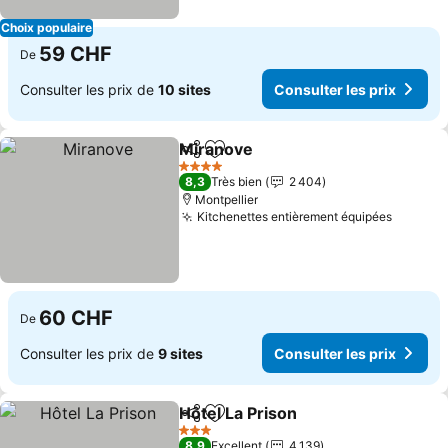
Choix populaire
59 CHF
De
Consulter les prix de
10 sites
Consulter les prix
Miranove
Partager
Ajouter à mes favoris
Consulter les pri
4 Étoiles
8,3
Très bien
2 404
Montpellier
Kitchenettes entièrement équipées
Consult
60 CHF
De
Consulter les prix de
9 sites
Consulter les prix
Hôtel La Prison
Partager
Ajouter à mes favoris
Consulter l
3 Étoiles
8,9
Excellent
4 139