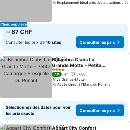
Emplacement idéal près des attractions clés
Choix populaire
87 CHF
De
Consulter les prix de
10 sites
Consulter les prix
Belambra Clubs La
Partager
Ajouter à mes favoris
Grande Motte - Petite
Camargue Presqu'île Du
Consulter les prix
4 Étoiles
7,9
Bien
3 688
Ponant
La Grande-Motte
Accès direct à l'Étang du Ponant
Consulter
Sélectionnez des dates pour voir
Consulter les prix
les prix exacts
Appart'City Confort