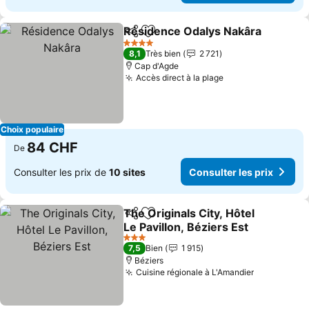
Résidence Odalys Nakâra
Partager
Ajouter à mes favoris
4 Étoiles
8,1
Très bien
2 721
Cap d'Agde
Accès direct à la plage
Consulter les pr
Choix populaire
84 CHF
De
Consulter les prix de
10 sites
Consulter les prix
The Originals City, Hôtel
Partager
Ajouter à mes favoris
Le Pavillon, Béziers Est
Consulter les prix
3 Étoiles
7,5
Bien
1 915
Béziers
Cuisine régionale à L'Amandier
Consulter 