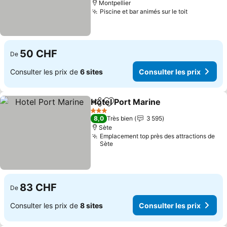
Montpellier
Piscine et bar animés sur le toit
Consulter 
50 CHF
De
Consulter les prix de
6 sites
Consulter les prix
Hotel Port Marine
Partager
Ajouter à mes favoris
Consulter
3 Étoiles
8,0
Très bien
3 595
Sète
Emplacement top près des attractions de
Sète
83 CHF
De
Consulter les prix de
8 sites
Consulter les prix