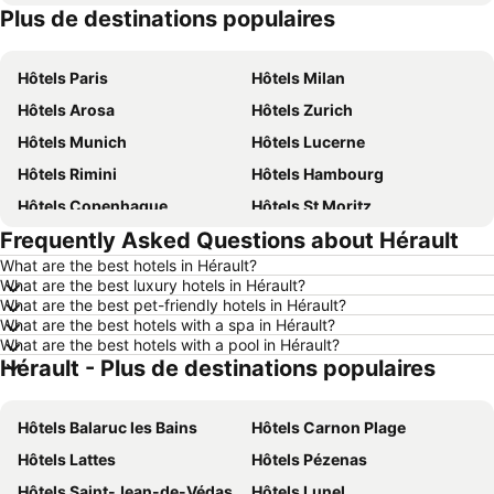
Plus de destinations populaires
Hôtels Italie
Hôtels Lac de Garde
Hôtels Paris
Hôtels Milan
Hôtels Arosa
Hôtels Zurich
Hôtels Munich
Hôtels Lucerne
Hôtels Rimini
Hôtels Hambourg
Hôtels Copenhague
Hôtels St Moritz
Frequently Asked Questions about Hérault
Hôtels Palma
Hôtels Thun
What are the best hotels in Hérault?
Hôtels Berne
Hôtels Annecy
What are the best luxury hotels in Hérault?
Hôtels Nice
Hôtels Berlin
What are the best pet-friendly hotels in Hérault?
What are the best hotels with a spa in Hérault?
Hôtels Interlaken
Hôtels Rust
What are the best hotels with a pool in Hérault?
Hérault - Plus de destinations populaires
Hôtels Bâle
Hôtels Davos
Hôtels Crète
Hôtels Forêt-Noire
Hôtels Balaruc les Bains
Hôtels Carnon Plage
Hôtels Ibiza
Hôtels Ligurie
Hôtels Lattes
Hôtels Pézenas
Hôtels Tyrol
Hôtels Tyrol du Sud
Hôtels Saint-Jean-de-Védas
Hôtels Lunel
Hôtels Île de Rhodes
Hôtels Grèce