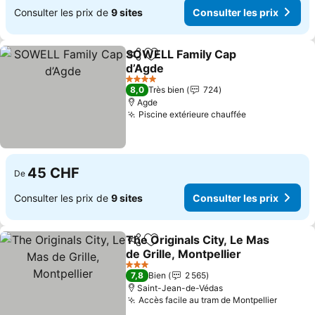
Consulter les prix de
9 sites
Consulter les prix
SOWELL Family Cap
Partager
Ajouter à mes favoris
d’Agde
Consulter les prix
4 Étoiles
8,0
Très bien
724
Agde
Piscine extérieure chauffée
Consulter les
45 CHF
De
Consulter les prix de
9 sites
Consulter les prix
The Originals City, Le Mas
Partager
Ajouter à mes favoris
de Grille, Montpellier
Consulter les prix
3 Étoiles
7,8
Bien
2 565
Saint-Jean-de-Védas
Accès facile au tram de Montpellier
Consult