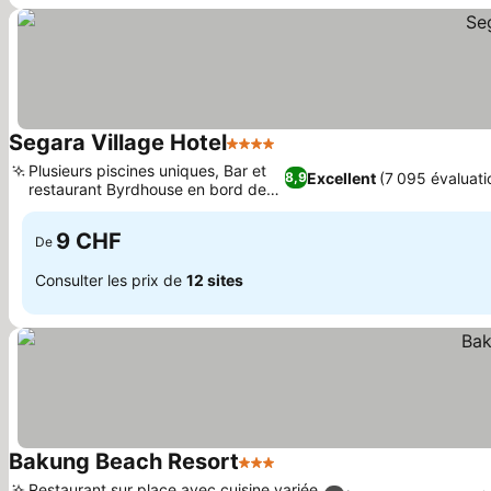
Segara Village Hotel
4 Étoiles
Plusieurs piscines uniques, Bar et
Excellent
(7 095 évaluati
8,9
restaurant Byrdhouse en bord de
mer
9 CHF
De
Consulter les prix de
12 sites
Bakung Beach Resort
3 Étoiles
Restaurant sur place avec cuisine variée,