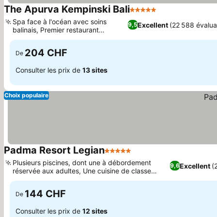
The Apurva Kempinski Bali
5 Étoiles
Spa face à l'océan avec soins
Excellent
(22 588 évalua
9,5
balinais, Premier restaurant
aquarium de Bali
204 CHF
De
Consulter les prix de
13 sites
Choix populaire
Padma Resort Legian
5 Étoiles
Plusieurs piscines, dont une à débordement
Excellent
(
9,6
réservée aux adultes, Une cuisine de classe
mondiale avec des options variées
144 CHF
De
Consulter les prix de
12 sites