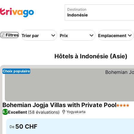
Destination
Filtres
Trier par
Prix
Emplacement
Hôtels à Indonésie (Asie)
Choix populaire
Bohemian Jogja Villas with Private Pool
4 Étoile
Excellent
(58 évaluations)
8,7
Yogyakarta
50 CHF
De