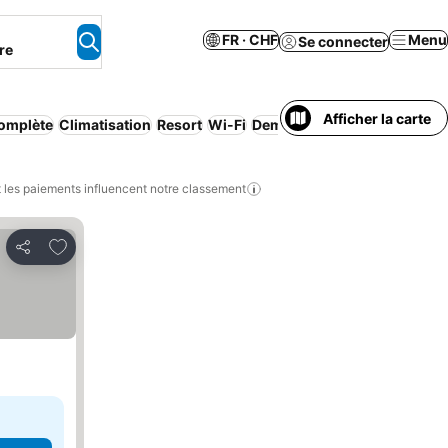
FR · CHF
Menu
Se connecter
re
Afficher la carte
omplète
Climatisation
Resort
Wi-Fi
Demi-pension
Appart'hôtel
les paiements influencent notre classement
Ajouter à mes favoris
Partager