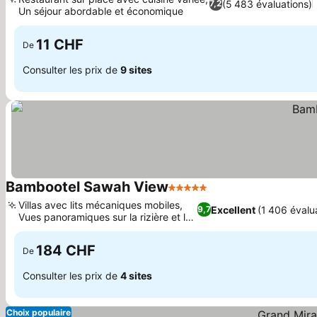
(5 483 évaluations)
7,2
Un séjour abordable et économique
11 CHF
De
Consulter les prix de
9 sites
Bambootel Sawah View
5 Étoiles
Villas avec lits mécaniques mobiles,
Excellent
(1 406 évalu
9,7
Vues panoramiques sur la rizière et la
jungle
184 CHF
De
Consulter les prix de
4 sites
Choix populaire