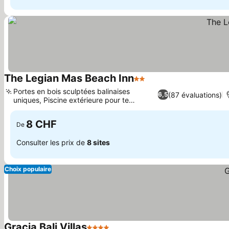
The Legian Mas Beach Inn
2 Étoiles
Portes en bois sculptées balinaises
(87 évaluations)
6,5
uniques, Piscine extérieure pour te
détendre
8 CHF
De
Consulter les prix de
8 sites
Choix populaire
Gracia Bali Villas