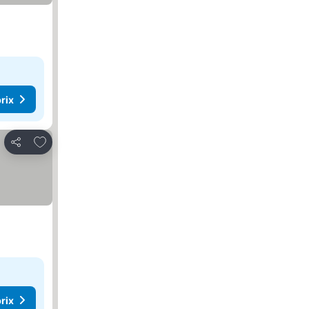
rix
Ajouter à mes favoris
Partager
rix