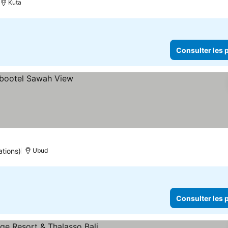
Kuta
Consulter les p
ations)
Ubud
Consulter les p