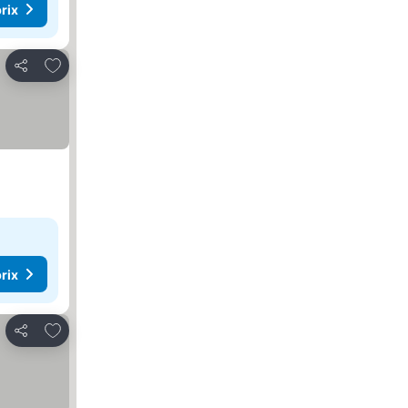
rix
Ajouter à mes favoris
Partager
rix
Ajouter à mes favoris
Partager