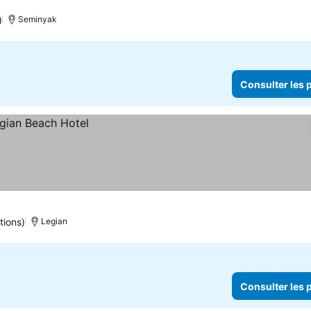
)
Seminyak
Consulter les p
tions)
Legian
Consulter les p