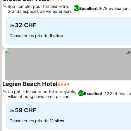
4 Étoiles
Spa complet pour ton bien-être,
Excellent
(678 évaluations
8,7
Grands espaces de vie extérieurs
32 CHF
De
Consulter les prix de
9 sites
Legian Beach Hotel
4 Étoiles
Un petit-déjeuner buffet incroyable,
Excellent
(12 224 évalua
8,7
Villas et bungalows avec piscine
privée
59 CHF
De
Consulter les prix de
11 sites