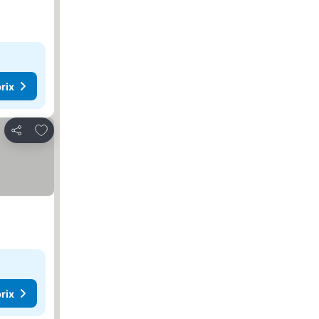
rix
Ajouter à mes favoris
Partager
rix