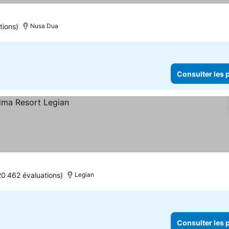
tions)
Nusa Dua
Consulter les p
20 462 évaluations)
Legian
Consulter les p