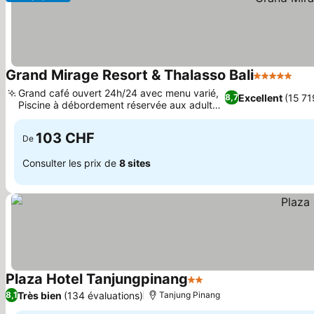
Grand Mirage Resort & Thalasso Bali
5 Étoiles
Grand café ouvert 24h/24 avec menu varié,
Excellent
(15 71
8,7
Piscine à débordement réservée aux adultes
face à l'océan
103 CHF
De
Consulter les prix de
8 sites
Plaza Hotel Tanjungpinang
2 Étoiles
Très bien
(134 évaluations)
8,1
Tanjung Pinang