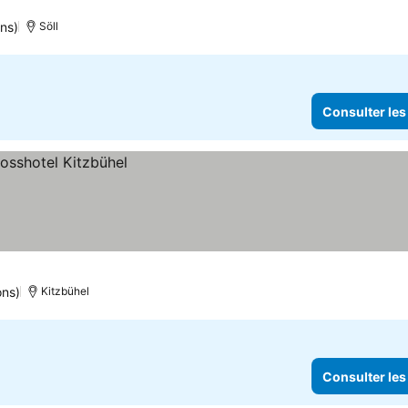
ns)
Söll
Consulter les
ons)
Kitzbühel
Consulter les