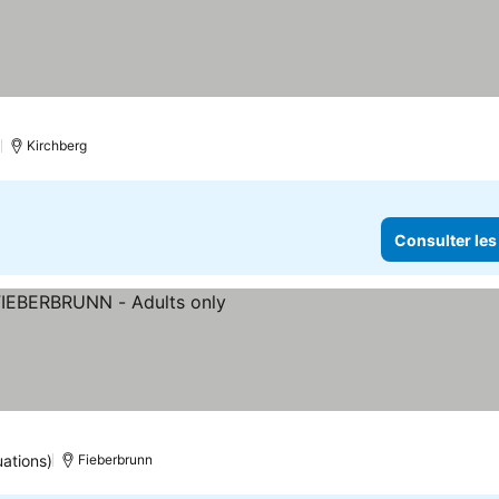
)
Kirchberg
Consulter les
uations)
Fieberbrunn