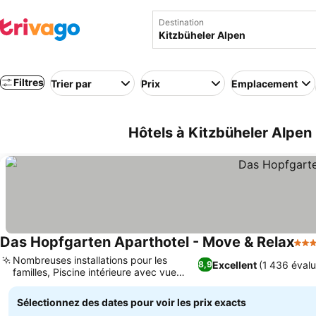
Destination
Filtres
Trier par
Prix
Emplacement
Hôtels à Kitzbüheler Alpen
Das Hopfgarten Aparthotel - Move & Relax
4 Ét
Nombreuses installations pour les
Excellent
(1 436 évalu
8,9
familles, Piscine intérieure avec vue
panoramique
Sélectionnez des dates pour voir les prix exacts