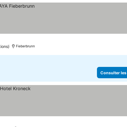
tions)
Fieberbrunn
Consulter les