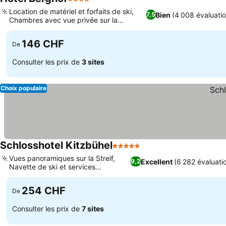
4 Étoiles
Location de matériel et forfaits de ski,
Bien
(4 008 évaluatio
7,5
Chambres avec vue privée sur la
montagne
146 CHF
De
Consulter les prix de
3 sites
Choix populaire
Schlosshotel Kitzbühel
5 Étoiles
Vues panoramiques sur la Streif,
Excellent
(6 282 évaluati
9,2
Navette de ski et services
d'équipement
254 CHF
De
Consulter les prix de
7 sites