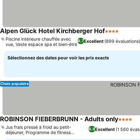
Alpen Glück Hotel Kirchberger Hof
4 Étoiles
Piscine intérieure chauffée avec
Excellent
(899 évaluations
8,7
vue, Vaste espace spa et bien-être
Sélectionnez des dates pour voir les prix exacts
Choix populaire
ROBINSON FIEBERBRUNN - Adults only
4 Étoiles
Jus frais pressé à froid au petit-
Excellent
(1 560 éval
8,9
déjeuner, Programme de fitness
personnalisé BLUEf!t