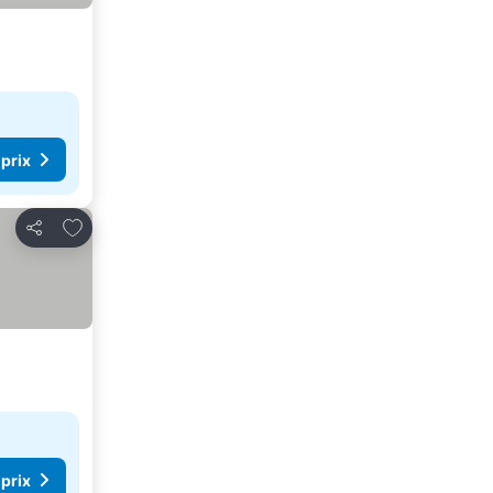
 prix
Ajouter à mes favoris
Partager
 prix