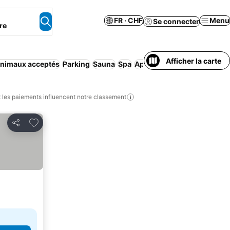
FR · CHF
Menu
Se connecter
re
Afficher la carte
nimaux acceptés
Parking
Sauna
Spa
Appart'hôtel
Piscine intéri
les paiements influencent notre classement
Ajouter à mes favoris
Partager