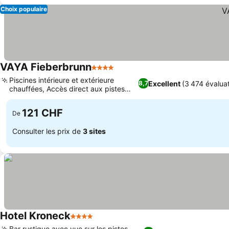
Choix populaire
VAYA Fieberbrunn
4 Étoiles
Piscines intérieure et extérieure
Excellent
(3 474 évalua
8,7
chauffées, Accès direct aux pistes
avec casier
121 CHF
De
Consulter les prix de
3 sites
Hotel Kroneck
4 Étoiles
Bar rustique avec vue sur les pistes,