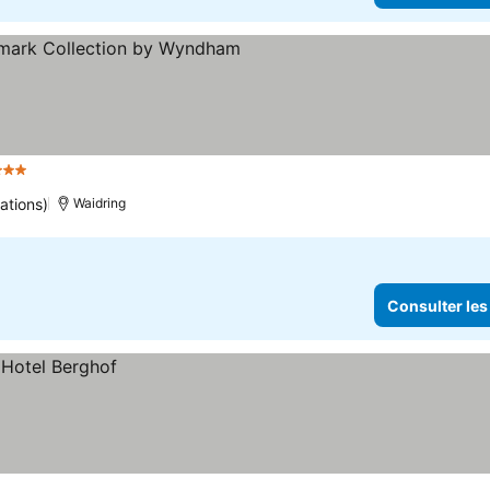
Étoiles
ations)
Waidring
Consulter les