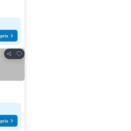
 prix
Ajouter à mes favoris
Partager
 prix