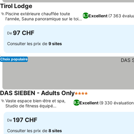
Tirol Lodge
Piscine extérieure chauffée toute
Excellent
(7 363 évalua
8,7
l'année, Sauna panoramique sur le toit
avec vue
97 CHF
De
Consulter les prix de
9 sites
Choix populaire
DAS SIEBEN - Adults Only
4 Étoiles
Vaste espace bien-être et spa,
Excellent
(9 330 évaluation
9,2
Studio de fitness équipé
Technogym
197 CHF
De
Consulter les prix de
8 sites