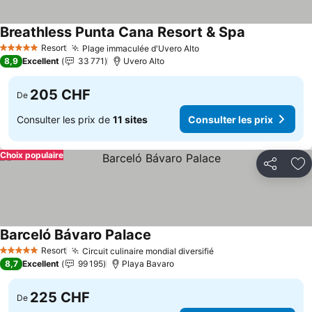
Breathless Punta Cana Resort & Spa
Consulter les
Resort
Plage immaculée d'Uvero Alto
Consulter les prix
5 Étoiles
8,9
Excellent
33 771
Uvero Alto
205 CHF
De
Consulter les prix de
11 sites
Consulter les prix
Choix populaire
Partager
Aj
Barceló Bávaro Palace
Consulter les prix
Resort
Circuit culinaire mondial diversifié
Consulter les prix
5 Étoiles
8,7
Excellent
99 195
Playa Bavaro
225 CHF
De