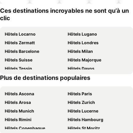
ues
piscine
acceptés
Ces destinations incroyables ne sont qu’à un
clic
Hôtels Locarno
Hôtels Lugano
Hôtels Zermatt
Hôtels Londres
Hôtels Barcelone
Hôtels Milan
Hôtels Suisse
Hôtels Majorque
Hôtels Tessin
Hôtels Davos
Plus de destinations populaires
Hôtels Sardaigne
Hôtels Italie
Hôtels Ascona
Hôtels Paris
Hôtels Arosa
Hôtels Zurich
Hôtels Munich
Hôtels Lucerne
Hôtels Rimini
Hôtels Hambourg
Hôtels Copenhague
Hôtels St Moritz