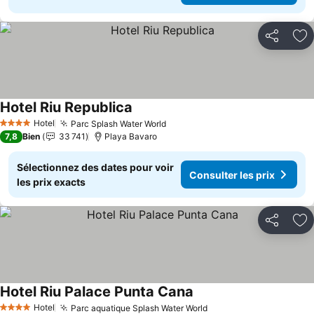
Partager
Aj
Hotel Riu Republica
Consulter les prix
Hotel
Parc Splash Water World
Consulter les prix
4 Étoiles
7,8
Bien
33 741
Playa Bavaro
Sélectionnez des dates pour voir
Consulter les prix
les prix exacts
Partager
Aj
Hotel Riu Palace Punta Cana
Consulter les prix
Hotel
Parc aquatique Splash Water World
Consulter les prix
4 Étoiles