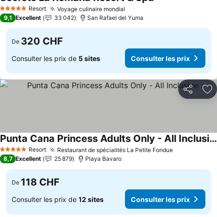
Consulter les pri
Resort
Voyage culinaire mondial
Consulter les prix
5 Étoiles
9,1
Excellent
33 042
San Rafael del Yuma
320 CHF
De
Consulter les prix de
5 sites
Consulter les prix
Partager
Aj
Punta Cana Princess Adults Only - All Inclusive
Consulter les prix
Resort
Restaurant de spécialités La Petite Fondue
Consulter le
5 Étoiles
8,7
Excellent
25 879
Playa Bavaro
118 CHF
De
Consulter les prix de
12 sites
Consulter les prix