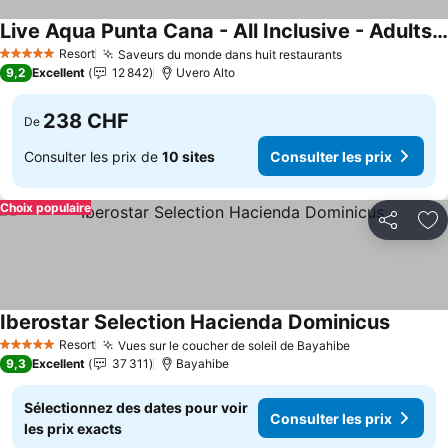
Live Aqua Punta Cana - All Inclusive - Adults Only
Consulter les prix
Resort
Saveurs du monde dans huit restaurants
Consulter les 
5 Étoiles
9,2
Excellent
12 842
Uvero Alto
238 CHF
De
Consulter les prix de
10 sites
Consulter les prix
Choix populaire
Partager
Aj
Iberostar Selection Hacienda Dominicus
Consult
Resort
Vues sur le coucher de soleil de Bayahibe
Consulter les
5 Étoiles
9,3
Excellent
37 311
Bayahibe
Sélectionnez des dates pour voir
Consulter les prix
les prix exacts