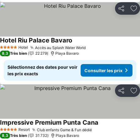
Partager
Aj
Hotel Riu Palace Bavaro
Consulter les prix
Hotel
Accès au Splash Water World
Consulter les prix
5 Étoiles
8,3
Très bien
22 279
Playa Bavaro
Sélectionnez des dates pour voir
Consulter les prix
les prix exacts
Partager
Aj
Impressive Premium Punta Cana
Consulter les prix
Resort
Club enfants Game & Fun dédié
Consulter les prix
5 Étoiles
8,3
Très bien
31 732
Playa Bavaro