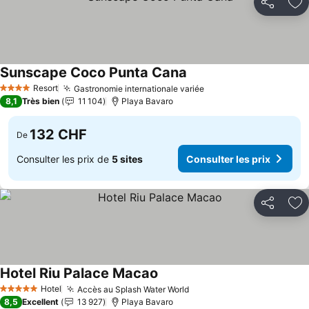
Partager
Aj
Sunscape Coco Punta Cana
Consulter les prix
Resort
Gastronomie internationale variée
Consulter les prix
4 Étoiles
8,1
Très bien
11 104
Playa Bavaro
132 CHF
De
Consulter les prix de
5 sites
Consulter les prix
Partager
Aj
Hotel Riu Palace Macao
Consulter les prix
Hotel
Accès au Splash Water World
Consulter les prix
5 Étoiles
8,5
Excellent
13 927
Playa Bavaro