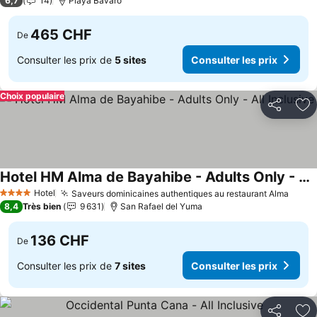
6,7
14
Playa Bavaro
465 CHF
De
Consulter les prix de
5 sites
Consulter les prix
Choix populaire
Partager
Aj
Hotel HM Alma de Bayahibe - Adults Only - All Inclusive
Consulter les prix
Hotel
Saveurs dominicaines authentiques au restaurant Alma
Consu
4 Étoiles
8,4
Très bien
9 631
San Rafael del Yuma
136 CHF
De
Consulter les prix de
7 sites
Consulter les prix