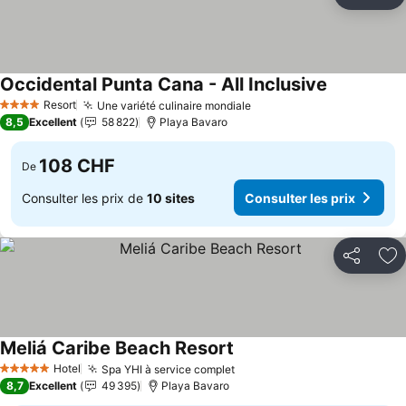
Partager
Aj
Occidental Punta Cana - All Inclusive
Consulter l
Resort
Une variété culinaire mondiale
Consulter les prix
4 Étoiles
8,5
Excellent
58 822
Playa Bavaro
108 CHF
De
Consulter les prix de
10 sites
Consulter les prix
Partager
Aj
Meliá Caribe Beach Resort
Consulter les prix
Hotel
Spa YHI à service complet
Consulter les prix
5 Étoiles
8,7
Excellent
49 395
Playa Bavaro