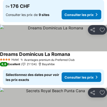
176 CHF
De
Consulter les prix de
9 sites
Consulter les prix
Partager
Aj
Dreams Dominicus La Romana
Consulter les prix
Hotel
Avantages premium du Preferred Club
Consulter les prix
4 Étoiles
8,8
Excellent
21 134
Bayahibe
Sélectionnez des dates pour voir
Consulter les prix
les prix exacts
Partager
Aj