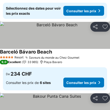
Sélectionnez des dates pour voir
Consulter les prix
les prix exacts
Partager
Aj
Barceló Bávaro Beach
Consulter les prix
Resort
Saveurs du monde au Chez Gourmet
Consulter les pri
5 Étoiles
9,0
Excellent
33 965
Playa Bavaro
234 CHF
De
Consulter les prix de
6 sites
Consulter les prix
Partager
Aj