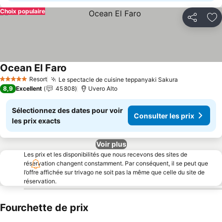
Choix populaire
Partager
Aj
Ocean El Faro
Consulter les prix
Resort
Le spectacle de cuisine teppanyaki Sakura
Consulter le
5 Étoiles
8,9
Excellent
45 808
Uvero Alto
Sélectionnez des dates pour voir
Consulter les prix
les prix exacts
Voir plus
Les prix et les disponibilités que nous recevons des sites de
réservation changent constamment. Par conséquent, il se peut que
l’offre affichée sur trivago ne soit pas la même que celle du site de
réservation.
Fourchette de prix