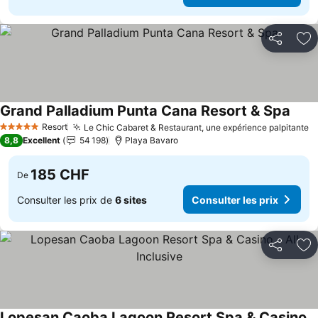
Partager
Aj
Grand Palladium Punta Cana Resort & Spa
Consu
Resort
Le Chic Cabaret & Restaurant, une expérience palpitante
C
5 Étoiles
8,8
Excellent
54 198
Playa Bavaro
185 CHF
De
Consulter les prix de
6 sites
Consulter les prix
Partager
Aj
Lopesan Caoba Lagoon Resort Spa & Casino - All Inclusive