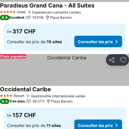
Paradisus Grand Cana - All Suites
Consulter les pr
Hotel
Expériences culinaires variées
Consulter les prix
5 Étoiles
8,8
Excellent
19 519
Playa Bavaro
317 CHF
De
Consulter les prix de
10 sites
Consulter les prix
Choix populaire
Partager
Aj
Occidental Caribe
Consulter les prix
Resort
Gastronomie internationale variée
Consulter les prix
4 Étoiles
8,3
Très bien
59 277
Playa Bavaro
157 CHF
De
Consulter les prix de
11 sites
Consulter les prix