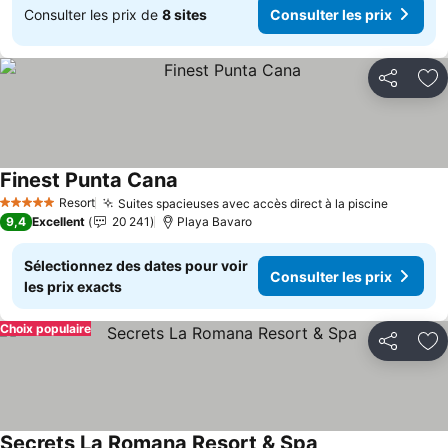
Consulter les prix de
8 sites
Consulter les prix
Partager
Aj
Finest Punta Cana
Consulter les prix
Resort
Suites spacieuses avec accès direct à la piscine
Consulte
5 Étoiles
9,4
Excellent
20 241
Playa Bavaro
Sélectionnez des dates pour voir
Consulter les prix
les prix exacts
Choix populaire
Partager
Aj
Secrets La Romana Resort & Spa