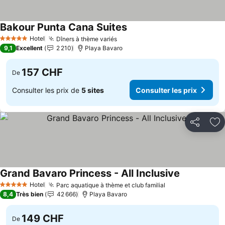
Bakour Punta Cana Suites
Consulter les prix
Hotel
Dîners à thème variés
Consulter les prix
5 Étoiles
9,1
Excellent
2 210
Playa Bavaro
157 CHF
De
Consulter les prix de
5 sites
Consulter les prix
Partager
Aj
Grand Bavaro Princess - All Inclusive
Consulter le
Hotel
Parc aquatique à thème et club familial
Consulter les pr
5 Étoiles
8,4
Très bien
42 666
Playa Bavaro
149 CHF
De