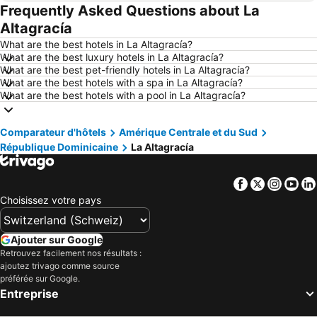
Frequently Asked Questions about La
Hôtels Palma
Hôtels Thun
Altagracía
Hôtels Berne
Hôtels Annecy
What are the best hotels in La Altagracía?
Hôtels Nice
Hôtels Berlin
What are the best luxury hotels in La Altagracía?
What are the best pet-friendly hotels in La Altagracía?
Hôtels Interlaken
Hôtels Rust
What are the best hotels with a spa in La Altagracía?
Hôtels Bâle
Hôtels Lac de Garde
What are the best hotels with a pool in La Altagracía?
Hôtels Crète
Hôtels Forêt-Noire
Comparateur d'hôtels
Hôtels Ibiza
Amérique Centrale et du Sud
Hôtels Ligurie
République Dominicaine
La Altagracía
Hôtels Tyrol
Hôtels Tyrol du Sud
Hôtels Île de Rhodes
Hôtels Grèce
Facebook
Twitter
Insta
Yo
Hôtels Toscane
Hôtels Maldives
Choisissez votre pays
Hôtels Lake Constance
Hôtels Vorarlberg
Hôtels Grisons
Hôtels Valais
Ajouter sur Google
Retrouvez facilement nos résultats :
Hôtels Korfu
Hôtels Djerba
ajoutez trivago comme source
Hôtels Malte
Hôtels île d´Elbe
préférée sur Google.
Entreprise