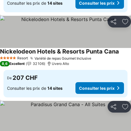
Consulter les prix de
14 sites
Consulter les prix
Partager
Aj
Nickelodeon Hotels & Resorts Punta Cana
Consu
Resort
Variété de repas Gourmet Inclusive
Consulter les prix
5 Étoiles
8,6
Excellent
32 106
Uvero Alto
207 CHF
De
Consulter les prix de
14 sites
Consulter les prix
Partager
Aj