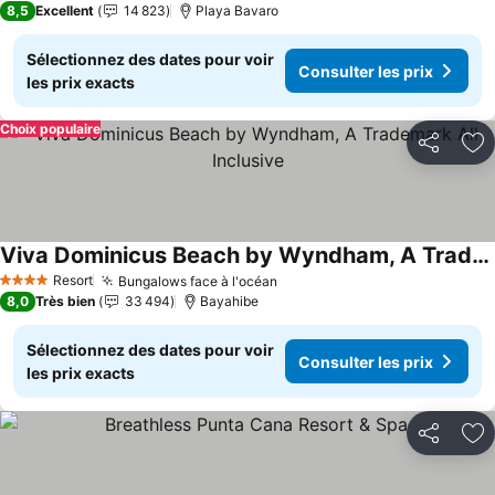
8,5
Excellent
14 823
Playa Bavaro
Sélectionnez des dates pour voir
Consulter les prix
les prix exacts
Choix populaire
Partager
Aj
Viva Dominicus Beach by Wyndham, A Trademark All Inclusive
Consulter les prix
Resort
Bungalows face à l'océan
Consulter les prix
4 Étoiles
8,0
Très bien
33 494
Bayahibe
Sélectionnez des dates pour voir
Consulter les prix
les prix exacts
Partager
Aj