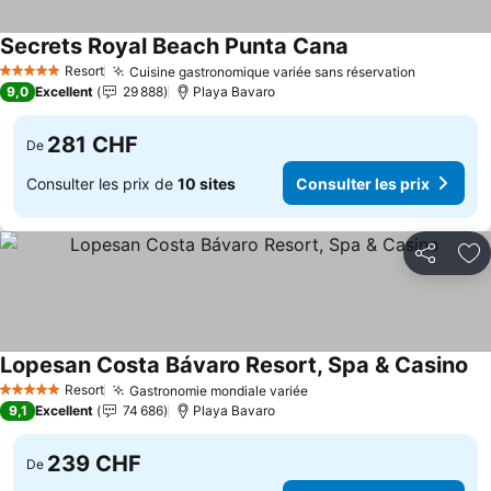
Secrets Royal Beach Punta Cana
Consulter les pri
Resort
Cuisine gastronomique variée sans réservation
Consulter
5 Étoiles
9,0
Excellent
29 888
Playa Bavaro
281 CHF
De
Consulter les prix de
10 sites
Consulter les prix
Partager
Aj
Lopesan Costa Bávaro Resort, Spa & Casino
Co
Resort
Gastronomie mondiale variée
Consulter les prix
5 Étoiles
9,1
Excellent
74 686
Playa Bavaro
239 CHF
De