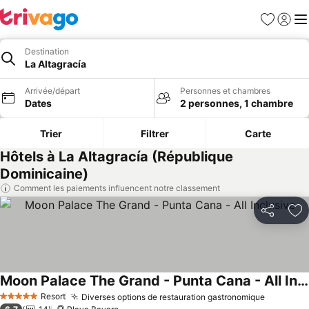
Favoris
Se con
Me
Destination
La Altagracía
Arrivée/départ
Personnes et chambres
Dates
2 personnes, 1 chambre
Trier
Filtrer
Carte
Hôtels à La Altagracía (République
Dominicaine)
Comment les paiements influencent notre classement
Partager
Aj
Moon Palace The Grand - Punta Cana - All Inclusive
Consulter les prix
Resort
Diverses options de restauration gastronomique
Consulte
5 Étoiles