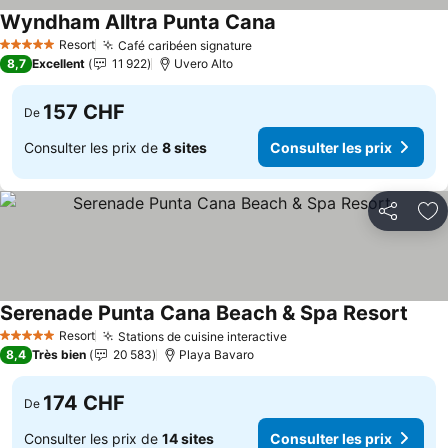
Wyndham Alltra Punta Cana
Consulter les prix
Resort
Café caribéen signature
Consulter les prix
5 Étoiles
8,7
Excellent
11 922
Uvero Alto
157 CHF
De
Consulter les prix de
8 sites
Consulter les prix
Partager
Aj
Serenade Punta Cana Beach & Spa Resort
Consu
Resort
Stations de cuisine interactive
Consulter les prix
5 Étoiles
8,4
Très bien
20 583
Playa Bavaro
174 CHF
De
Consulter les prix de
14 sites
Consulter les prix