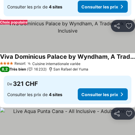
Consulter les prix de
4 sites
Consulter les prix
Choix populaire
Partager
Aj
Viva Dominicus Palace by Wyndham, A Trademark All Inclusive
Consulter les prix
Resort
Cuisine internationale variée
Consulter les prix
4 Étoiles
8,2
Très bien
16 232
San Rafael del Yuma
321 CHF
De
Consulter les prix de
4 sites
Consulter les prix
Partager
Aj