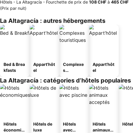
Hôtels - La Altagracía -
Fourchette de prix
de
‎108 CHF
à
‎465 CHF
(Prix par nuit)
La Altagracía : autres hébergements
Bed & Brea
Appart'hôt
Complexe
Appart’hôt
kfasts
el
s
el
touristique
La Altagracía : catégories d’hôtels populaires
s
Hôtels
Hôtels de
Hôtels
Hôtels
Hôtel
économiq
luxe
avec
animaux