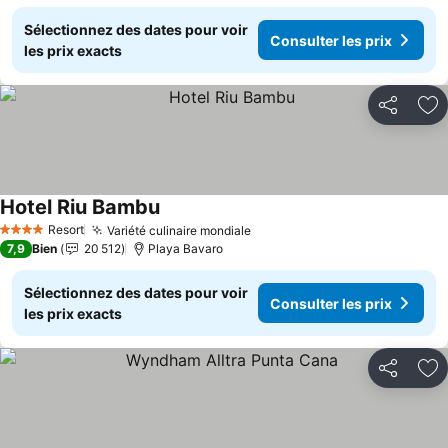
Sélectionnez des dates pour voir
Consulter les prix
les prix exacts
Partager
Aj
Hotel Riu Bambu
Consulter les prix
Resort
Variété culinaire mondiale
Consulter les prix
4 Étoiles
7,9
Bien
20 512
Playa Bavaro
Sélectionnez des dates pour voir
Consulter les prix
les prix exacts
Partager
Aj