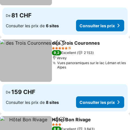
81 CHF
De
Consulter les prix de
6 sites
Consulter les prix
des Trois Couronnes
Partager
Ajouter à mes favoris
5 Étoiles
9,2
Excellent
2 153
Vevey
Vues panoramiques sur le lac Léman et les
Alpes
159 CHF
De
Consulter les prix de
8 sites
Consulter les prix
Hôtel Bon Rivage
Partager
Ajouter à mes favoris
3 Étoiles
8,8
Excellent
3 843