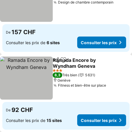
Design de chambre contemporain
157 CHF
De
Consulter les prix de
6 sites
Consulter les prix
Ramada Encore by
Partager
Ajouter à mes favoris
Wyndham Geneva
3 Étoiles
8,3
Très bien
5 631
Genève
Fitness et bien-être sur place
92 CHF
De
Consulter les prix de
15 sites
Consulter les prix