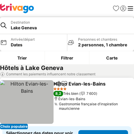
Favoris
Se con
Me
Destination
Lake Geneva
Arrivée/départ
Personnes et chambres
Dates
2 personnes, 1 chambre
Trier
Filtrer
Carte
Hôtels à Lake Geneva
Comment les paiements influencent notre classement
Hilton Evian-les-Bains
Partager
Ajouter à mes favoris
4 Étoiles
8,2
Très bien
7 600
Évian-les-Bains
Gastronomie française d'inspiration
mauricienne
Choix populaire
Sélectionnez des dates pour voir