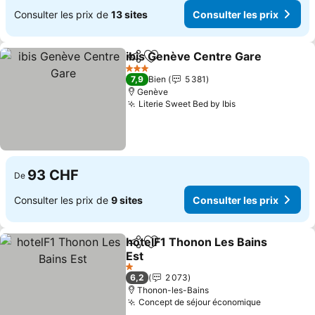
Consulter les prix de
13 sites
Consulter les prix
ibis Genève Centre Gare
Partager
Ajouter à mes favoris
3 Étoiles
7,9
Bien
5 381
Genève
Literie Sweet Bed by Ibis
93 CHF
De
Consulter les prix de
9 sites
Consulter les prix
hotelF1 Thonon Les Bains
Partager
Ajouter à mes favoris
Est
1 Étoiles
6,2
2 073
Thonon-les-Bains
Concept de séjour économique