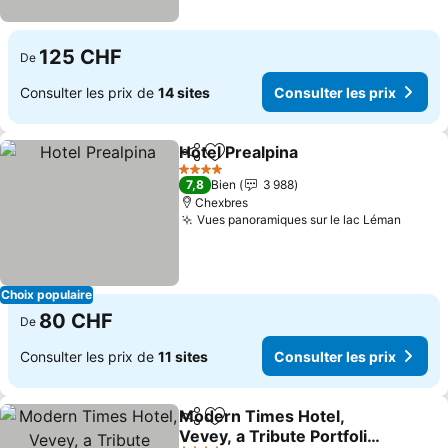
125 CHF
De
Consulter les prix de
14 sites
Consulter les prix
Hotel Prealpina
Partager
Ajouter à mes favoris
4 Étoiles
7,8
Bien
3 988
Chexbres
Vues panoramiques sur le lac Léman
Choix populaire
80 CHF
De
Consulter les prix de
11 sites
Consulter les prix
Modern Times Hotel,
Partager
Ajouter à mes favoris
Vevey, a Tribute Portfolio