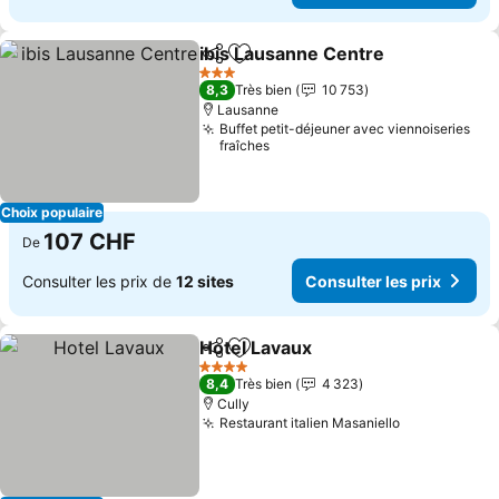
ibis Lausanne Centre
Partager
Ajouter à mes favoris
3 Étoiles
8,3
Très bien
10 753
Lausanne
Buffet petit-déjeuner avec viennoiseries
fraîches
Choix populaire
107 CHF
De
Consulter les prix de
12 sites
Consulter les prix
Hotel Lavaux
Partager
Ajouter à mes favoris
4 Étoiles
8,4
Très bien
4 323
Cully
Restaurant italien Masaniello