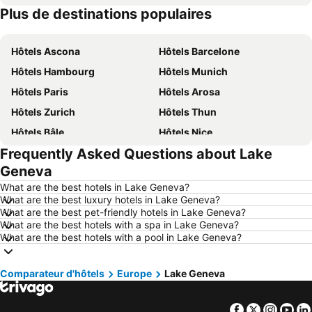
Plus de destinations populaires
Hôtels Sardaigne
Hôtels Davos
Hôtels Ascona
Hôtels Barcelone
Hôtels Hambourg
Hôtels Munich
Hôtels Paris
Hôtels Arosa
Hôtels Zurich
Hôtels Thun
Hôtels Bâle
Hôtels Nice
Frequently Asked Questions about Lake
Hôtels Lucerne
Hôtels Copenhague
Geneva
Hôtels Rome
Hôtels St Moritz
What are the best hotels in Lake Geneva?
Hôtels Palma
Hôtels Pontresina
What are the best luxury hotels in Lake Geneva?
What are the best pet-friendly hotels in Lake Geneva?
Hôtels Annecy
Hôtels Berne
What are the best hotels with a spa in Lake Geneva?
Hôtels Amsterdam
Hôtels Lac de Garde
What are the best hotels with a pool in Lake Geneva?
Hôtels Crète
Hôtels Forêt-Noire
Comparateur d'hôtels
Hôtels Ibiza
Europe
Hôtels Grisons
Lake Geneva
Hôtels Tyrol du Sud
Hôtels Ligurie
Facebook
Twitter
Insta
Yo