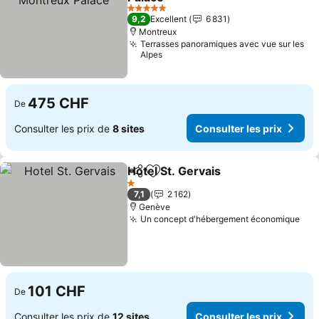
5 Étoiles
9,2
Excellent
6 831
Montreux
Terrasses panoramiques avec vue sur les
Alpes
475 CHF
De
Consulter les prix de
8 sites
Consulter les prix
Hotel St. Gervais
Partager
Ajouter à mes favoris
1 Étoiles
7,1
2 162
Genève
Un concept d'hébergement économique
101 CHF
De
Consulter les prix de
12 sites
Consulter les prix