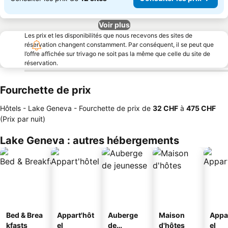
Voir plus
Les prix et les disponibilités que nous recevons des sites de
réservation changent constamment. Par conséquent, il se peut que
l’offre affichée sur trivago ne soit pas la même que celle du site de
réservation.
Fourchette de prix
Hôtels - Lake Geneva -
Fourchette de prix
de
‎32 CHF
à
‎475 CHF
(Prix par nuit)
Lake Geneva : autres hébergements
Bed & Brea
Appart'hôt
Auberge
Maison
Appa
kfasts
el
de
d'hôtes
el