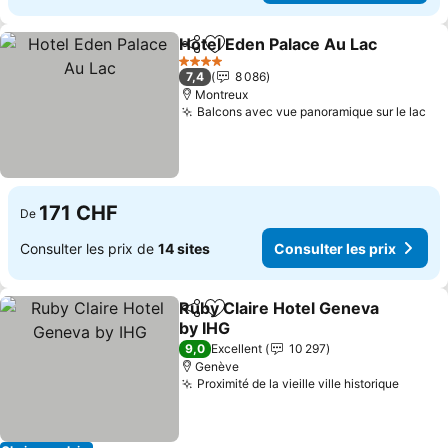
Hotel Eden Palace Au Lac
Partager
Ajouter à mes favoris
4 Étoiles
7,4
8 086
Montreux
Balcons avec vue panoramique sur le lac
171 CHF
De
Consulter les prix de
14 sites
Consulter les prix
Ruby Claire Hotel Geneva
Partager
Ajouter à mes favoris
by IHG
9,0
Excellent
10 297
Genève
Proximité de la vieille ville historique