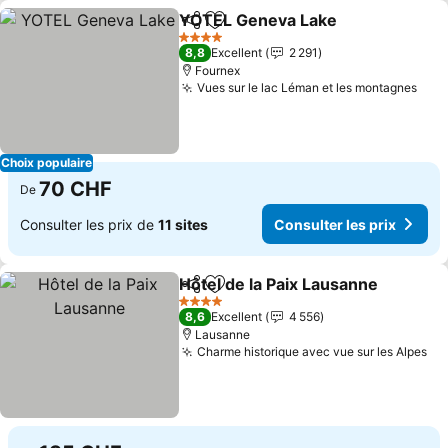
YOTEL Geneva Lake
Partager
Ajouter à mes favoris
4 Étoiles
8,8
Excellent
2 291
Fournex
Vues sur le lac Léman et les montagnes
Choix populaire
70 CHF
De
Consulter les prix de
11 sites
Consulter les prix
Hôtel de la Paix Lausanne
Partager
Ajouter à mes favoris
4 Étoiles
8,6
Excellent
4 556
Lausanne
Charme historique avec vue sur les Alpes