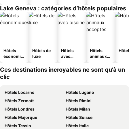
jeunesse
Lake Geneva : catégories d’hôtels populaires
Hôtels
Hôtels de
Hôtels
Hôtels
Hôtel
économiq
luxe
avec
animaux
ues
piscine
acceptés
Ces destinations incroyables ne sont qu’à un
clic
Hôtels Locarno
Hôtels Lugano
Hôtels Zermatt
Hôtels Rimini
Hôtels Londres
Hôtels Milan
Hôtels Majorque
Hôtels Suisse
Hôtels Tessin
Hôtels Italie