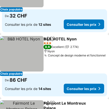
Choix populaire
32 CHF
De
Consulter les prix de
12 sites
Consulter les prix
B&B HOTEL Nyon
Partager
Ajouter à mes favoris
3 Étoiles
8,6
Excellent
2 774
Nyon
Concept de design moderne et fonctionnel
Choix populaire
86 CHF
De
Consulter les prix de
14 sites
Consulter les prix
Fairmont Le Montreux
Partager
Ajouter à mes favoris
Palace