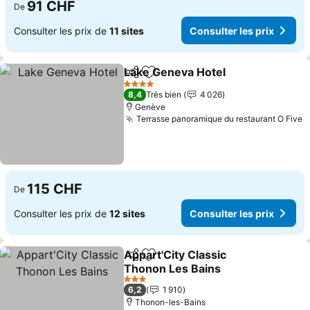
91 CHF
De
Consulter les prix de
11 sites
Consulter les prix
Lake Geneva Hotel
Partager
Ajouter à mes favoris
4 Étoiles
8,4
Très bien
4 026
Genève
Terrasse panoramique du restaurant O Five
115 CHF
De
Consulter les prix de
12 sites
Consulter les prix
Appart'City Classic
Partager
Ajouter à mes favoris
Thonon Les Bains
3 Étoiles
6,2
1 910
Thonon-les-Bains