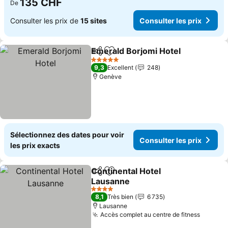
135 CHF
De
Consulter les prix de
15 sites
Consulter les prix
Emerald Borjomi Hotel
Partager
Ajouter à mes favoris
5 Étoiles
9,3
Excellent
248
Genève
Sélectionnez des dates pour voir
Consulter les prix
les prix exacts
Continental Hotel
Partager
Ajouter à mes favoris
Lausanne
4 Étoiles
8,1
Très bien
6 735
Lausanne
Accès complet au centre de fitness