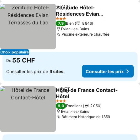
Zenitude Hôtel-
Partager
Ajouter à mes favoris
Résidences Evian
Terrasses du Lac
3 Étoiles
7,9
Bien
8 846
Évian-les-Bains
Piscine extérieure chauffée
Choix populaire
55 CHF
De
Consulter les prix de
9 sites
Consulter les prix
Hôtel de France Contact-
Partager
Ajouter à mes favoris
Hôtel
3 Étoiles
9,0
Excellent
2 050
Évian-les-Bains
Bâtiment historique de 1859