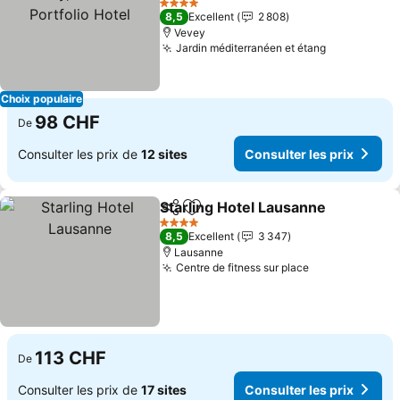
Hotel
4 Étoiles
8,5
Excellent
2 808
Vevey
Jardin méditerranéen et étang
Choix populaire
98 CHF
De
Consulter les prix de
12 sites
Consulter les prix
Starling Hotel Lausanne
Partager
Ajouter à mes favoris
4 Étoiles
8,5
Excellent
3 347
Lausanne
Centre de fitness sur place
113 CHF
De
Consulter les prix de
17 sites
Consulter les prix