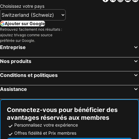
Hôtels Grèce
Hôtels Tyrol
Choisissez votre pays
Hôtels Algarve
Hôtels Lake Constance
Hôtels Valais
Hôtels Vorarlberg
Ajouter sur Google
Hôtels Île de Rhodes
Hôtels Maldives
Retrouvez facilement nos résultats :
ajoutez trivago comme source
Hôtels Djerba
Hôtels Espagne
préférée sur Google.
Hôtels Province d'Antalya
Hôtels Toscane
Entreprise
Nos produits
Conditions et politiques
Assistance
Connectez-vous pour bénéficier des
avantages réservés aux membres
Personnalisez votre expérience
Offres fidélité et Prix membres