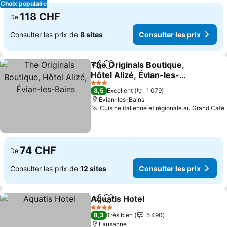
Choix populaire
118 CHF
De
Consulter les prix de
8 sites
Consulter les prix
The Originals Boutique,
Partager
Ajouter à mes favoris
Hôtel Alizé, Évian-les-
Bains
3 Étoiles
8,5
Excellent
1 079
Évian-les-Bains
Cuisine italienne et régionale au Grand Café
74 CHF
De
Consulter les prix de
12 sites
Consulter les prix
Aquatis Hotel
Partager
Ajouter à mes favoris
4 Étoiles
8,3
Très bien
5 490
Lausanne