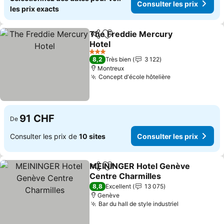
Consulter les prix
les prix exacts
The Freddie Mercury
Partager
Ajouter à mes favoris
Hotel
3 Étoiles
8,2
Très bien
3 122
Montreux
Concept d'école hôtelière
91 CHF
De
Consulter les prix de
10 sites
Consulter les prix
MEININGER Hotel Genève
Partager
Ajouter à mes favoris
Centre Charmilles
8,8
Excellent
13 075
Genève
Bar du hall de style industriel