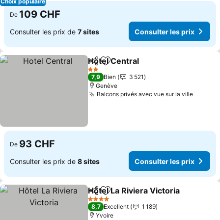
Choix populaire
109 CHF
De
Consulter les prix de
7 sites
Consulter les prix
Hotel Central
Partager
Ajouter à mes favoris
2 Étoiles
7,9
Bien
3 521
Genève
Balcons privés avec vue sur la ville
93 CHF
De
Consulter les prix de
8 sites
Consulter les prix
Hôtel La Riviera Victoria
Partager
Ajouter à mes favoris
4 Étoiles
8,7
Excellent
1 189
Yvoire