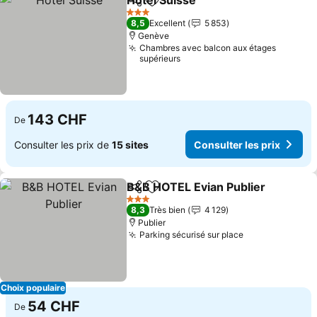
Hotel Suisse
Partager
Ajouter à mes favoris
3 Étoiles
8,5
Excellent
5 853
Genève
Chambres avec balcon aux étages
supérieurs
143 CHF
De
Consulter les prix de
15 sites
Consulter les prix
B&B HOTEL Evian Publier
Partager
Ajouter à mes favoris
3 Étoiles
8,3
Très bien
4 129
Publier
Parking sécurisé sur place
Choix populaire
54 CHF
De