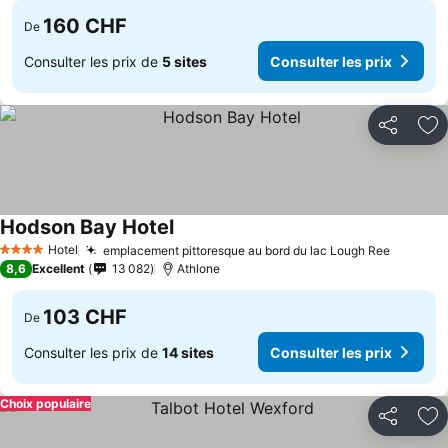
160 CHF
De
Consulter les prix de
5 sites
Consulter les prix
Partager
Aj
Hodson Bay Hotel
Hotel
emplacement pittoresque au bord du lac Lough Ree
4 Étoiles
8,6
Excellent
13 082
Athlone
103 CHF
De
Consulter les prix de
14 sites
Consulter les prix
Choix populaire
Partager
Aj