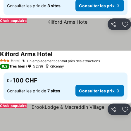
Consulter les prix de
3 sites
Consulter les prix
Choix populaire
Partager
Aj
Kilford Arms Hotel
Hotel
Un emplacement central près des attractions
3 Étoiles
8,2
Très bien
5 279
Kilkenny
100 CHF
De
Consulter les prix de
7 sites
Consulter les prix
Choix populaire
Partager
Aj