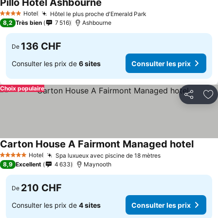
Pillo Hotel Ashbourne
Hotel
Hôtel le plus proche d'Emerald Park
4 Étoiles
8,2
Très bien
7 516
Ashbourne
136 CHF
De
Consulter les prix de
6 sites
Consulter les prix
Choix populaire
Partager
Aj
Carton House A Fairmont Managed hotel
Hotel
Spa luxueux avec piscine de 18 mètres
5 Étoiles
8,9
Excellent
4 633
Maynooth
210 CHF
De
Consulter les prix de
4 sites
Consulter les prix