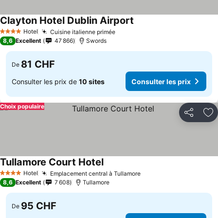
Clayton Hotel Dublin Airport
Hotel
Cuisine italienne primée
4 Étoiles
8,6
Excellent
47 866
Swords
81 CHF
De
Consulter les prix de
10 sites
Consulter les prix
Choix populaire
Partager
Aj
Tullamore Court Hotel
Hotel
Emplacement central à Tullamore
4 Étoiles
8,6
Excellent
7 608
Tullamore
95 CHF
De