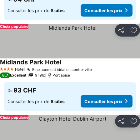
Consulter les prix de
8 sites
Consulter les prix
Choix populaire
Partager
Aj
Midlands Park Hotel
Hotel
Emplacement idéal en centre-ville
4 Étoiles
8,7
Excellent
9 196
Portlaoise
93 CHF
De
Consulter les prix de
8 sites
Consulter les prix
Choix populaire
Partager
Aj