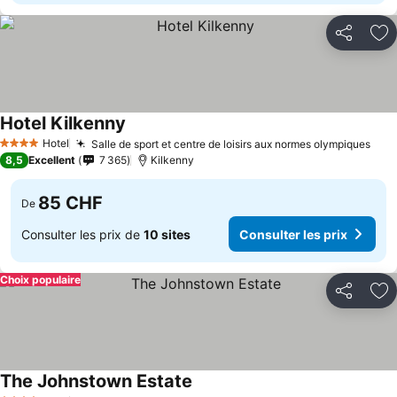
Partager
Aj
Hotel Kilkenny
Hotel
Salle de sport et centre de loisirs aux normes olympiques
4 Étoiles
8,5
Excellent
7 365
Kilkenny
85 CHF
De
Consulter les prix de
10 sites
Consulter les prix
Choix populaire
Partager
Aj
The Johnstown Estate