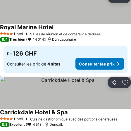
Partager
Aj
Royal Marine Hotel
Hotel
Salles de réunion et de conférence dédiées
4 Étoiles
8,4
Très bien
14 014
Dún Laoghaire
126 CHF
De
Consulter les prix de
4 sites
Consulter les prix
Partager
Aj
Carrickdale Hotel & Spa
Hotel
Cuisine gastronomique avec des portions généreuses
4 Étoiles
8,8
Excellent
4 518
Dundalk