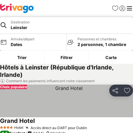
Favoris
Se con
Me
Destination
Leinster
Arrivée/départ
Personnes et chambres
Dates
2 personnes, 1 chambre
Trier
Filtrer
Carte
Hôtels à Leinster (République d'Irlande,
Irlande)
Comment les paiements influencent notre classement
Choix populaire
Partager
Aj
Grand Hotel
Hotel
Accès direct au DART pour Dublin
4 Étoiles