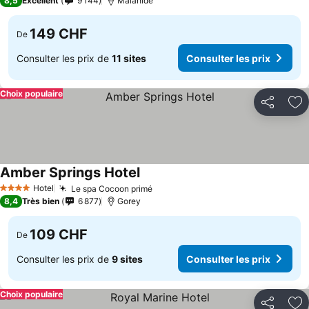
8,5
Excellent
9 144
Malahide
149 CHF
De
Consulter les prix de
11 sites
Consulter les prix
Choix populaire
Partager
Aj
Amber Springs Hotel
Hotel
Le spa Cocoon primé
4 Étoiles
8,4
Très bien
6 877
Gorey
109 CHF
De
Consulter les prix de
9 sites
Consulter les prix
Choix populaire