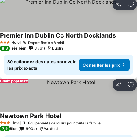
Partager
Aj
Premier Inn Dublin Cc North Docklands
Hotel
Départ flexible à midi
3 Étoiles
8,3
Très bien
3 761
Dublin
Sélectionnez des dates pour voir
Consulter les prix
les prix exacts
Choix populaire
Partager
Aj
Newtown Park Hotel
Hotel
Équipements de loisirs pour toute la famille
3 Étoiles
7,9
Bien
6 004
Wexford