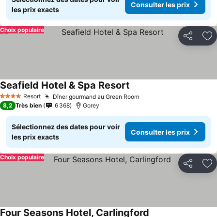
Consulter les prix
les prix exacts
Choix populaire
Partager
Aj
Seafield Hotel & Spa Resort
Resort
Dîner gourmand au Green Room
4 Étoiles
8,2
Très bien
6 368
Gorey
Sélectionnez des dates pour voir
Consulter les prix
les prix exacts
Choix populaire
Partager
Aj
Four Seasons Hotel, Carlingford