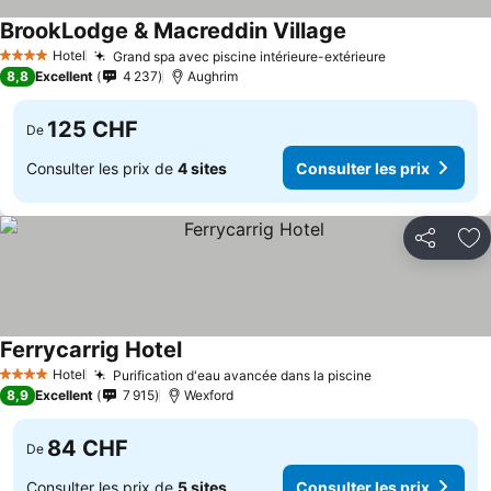
BrookLodge & Macreddin Village
Hotel
Grand spa avec piscine intérieure-extérieure
4 Étoiles
8,8
Excellent
4 237
Aughrim
125 CHF
De
Consulter les prix de
4 sites
Consulter les prix
Partager
Aj
Ferrycarrig Hotel
Hotel
Purification d'eau avancée dans la piscine
4 Étoiles
8,9
Excellent
7 915
Wexford
84 CHF
De
Consulter les prix de
5 sites
Consulter les prix