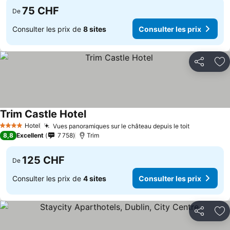
75 CHF
De
Consulter les prix de
8 sites
Consulter les prix
Partager
Aj
Trim Castle Hotel
Hotel
Vues panoramiques sur le château depuis le toit
4 Étoiles
8,8
Excellent
7 758
Trim
125 CHF
De
Consulter les prix de
4 sites
Consulter les prix
Partager
Aj