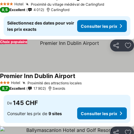
Hotel
Proximité du village médiéval de Carlingford
4 Étoiles
8,5
Excellent
4 012
Carlingford
Sélectionnez des dates pour voir
Consulter les prix
les prix exacts
Choix populaire
Partager
Aj
Premier Inn Dublin Airport
Hotel
Proximité des attractions locales
3 Étoiles
8,7
Excellent
17 902
Swords
145 CHF
De
Consulter les prix de
9 sites
Consulter les prix