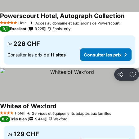
Powerscourt Hotel, Autograph Collection
Hotel
Accès au domaine et aux jardins de Powerscourt
5 Étoiles
9,1
Excellent
9 225
Enniskerry
226 CHF
De
Consulter les prix de
11 sites
Consulter les prix
Partager
Aj
Whites of Wexford
Hotel
Services et équipements adaptés aux familles
4 Étoiles
8,2
Très bien
9 446
Wexford
129 CHF
De