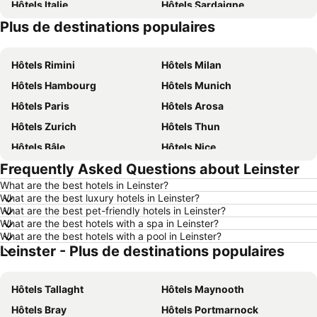
Hôtels Italie
Hôtels Sardaigne
Plus de destinations populaires
Hôtels Davos
Hôtels Crète
Hôtels Rimini
Hôtels Milan
Hôtels Hambourg
Hôtels Munich
Hôtels Paris
Hôtels Arosa
Hôtels Zurich
Hôtels Thun
Hôtels Bâle
Hôtels Nice
Frequently Asked Questions about Leinster
Hôtels Lucerne
Hôtels Copenhague
What are the best hotels in Leinster?
Hôtels Rome
Hôtels St Moritz
What are the best luxury hotels in Leinster?
Hôtels Palma
Hôtels Pontresina
What are the best pet-friendly hotels in Leinster?
What are the best hotels with a spa in Leinster?
Hôtels Annecy
Hôtels Berne
What are the best hotels with a pool in Leinster?
Leinster - Plus de destinations populaires
Hôtels Amsterdam
Hôtels Tessin
Hôtels Lac de Garde
Hôtels Forêt-Noire
Hôtels Tallaght
Hôtels Maynooth
Hôtels Ibiza
Hôtels Grisons
Hôtels Bray
Hôtels Portmarnock
Hôtels Tyrol du Sud
Hôtels Ligurie