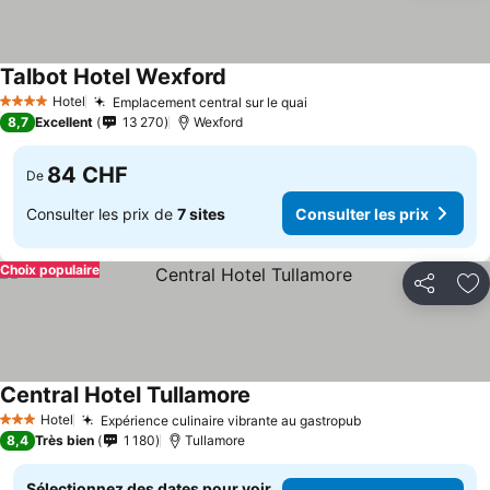
Talbot Hotel Wexford
Hotel
Emplacement central sur le quai
4 Étoiles
8,7
Excellent
13 270
Wexford
84 CHF
De
Consulter les prix de
7 sites
Consulter les prix
Choix populaire
Partager
Aj
Central Hotel Tullamore
Hotel
Expérience culinaire vibrante au gastropub
3 Étoiles
8,4
Très bien
1 180
Tullamore
Sélectionnez des dates pour voir