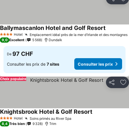
Partager
Aj
Ballymascanlon Hotel and Golf Resort
Hotel
Emplacement idéal près de la mer d'Irlande et des montagnes
4 Étoiles
9,0
Excellent
5 568
Dundalk
97 CHF
De
Consulter les prix de
7 sites
Consulter les prix
Choix populaire
Partager
Aj
Knightsbrook Hotel & Golf Resort
Hotel
Soins primés au River Spa
4 Étoiles
8,4
Très bien
9 328
Trim