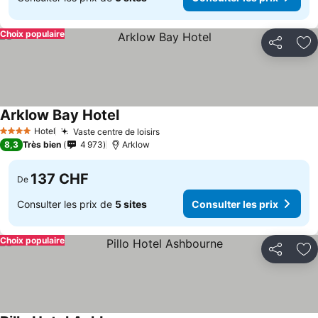
Choix populaire
Partager
Aj
Arklow Bay Hotel
Hotel
Vaste centre de loisirs
4 Étoiles
8,3
Très bien
4 973
Arklow
137 CHF
De
Consulter les prix de
5 sites
Consulter les prix
Choix populaire
Partager
Aj