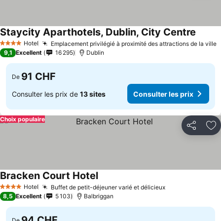
Staycity Aparthotels, Dublin, City Centre
Hotel
Emplacement privilégié à proximité des attractions de la ville
4 Étoiles
9,1
Excellent
16 295
Dublin
91 CHF
De
Consulter les prix de
13 sites
Consulter les prix
Choix populaire
Partager
Aj
Bracken Court Hotel
Hotel
Buffet de petit-déjeuner varié et délicieux
4 Étoiles
8,5
Excellent
5 103
Balbriggan
94 CHF
De