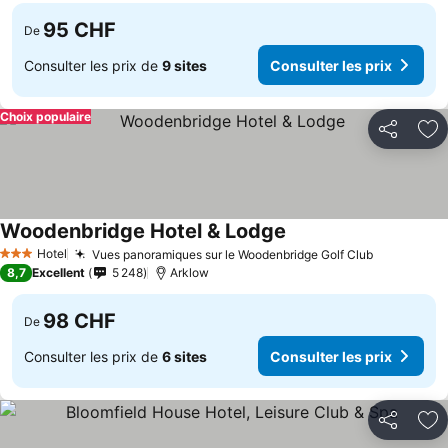
95 CHF
De
Consulter les prix de
9 sites
Consulter les prix
Choix populaire
Partager
Aj
Woodenbridge Hotel & Lodge
Hotel
Vues panoramiques sur le Woodenbridge Golf Club
3 Étoiles
8,7
Excellent
5 248
Arklow
98 CHF
De
Consulter les prix de
6 sites
Consulter les prix
Partager
Aj