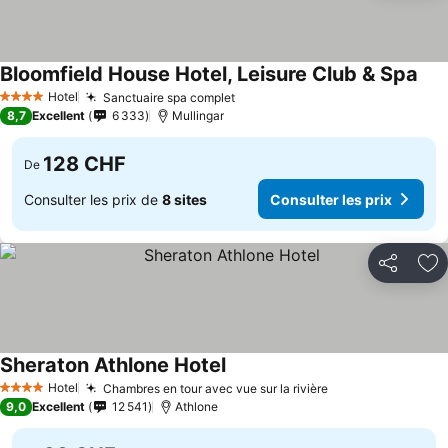
Bloomfield House Hotel, Leisure Club & Spa
Hotel
Sanctuaire spa complet
4 Étoiles
8,7
Excellent
6 333
Mullingar
128 CHF
De
Consulter les prix de
8 sites
Consulter les prix
Partager
Aj
Sheraton Athlone Hotel
Hotel
Chambres en tour avec vue sur la rivière
4 Étoiles
9,0
Excellent
12 541
Athlone