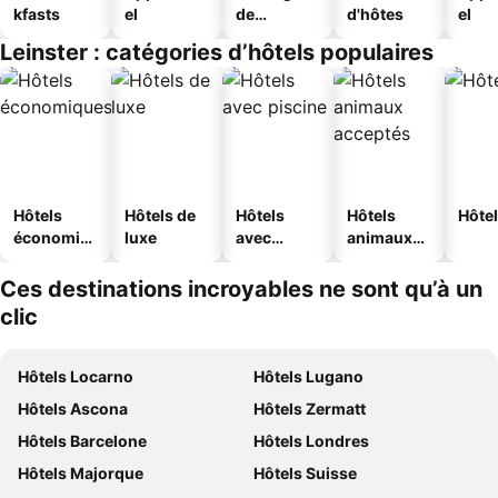
kfasts
el
de
d'hôtes
el
jeunesse
Leinster : catégories d’hôtels populaires
Hôtels
Hôtels de
Hôtels
Hôtels
Hôtel
économiq
luxe
avec
animaux
ues
piscine
acceptés
Ces destinations incroyables ne sont qu’à un
clic
Hôtels Locarno
Hôtels Lugano
Hôtels Ascona
Hôtels Zermatt
Hôtels Barcelone
Hôtels Londres
Hôtels Majorque
Hôtels Suisse