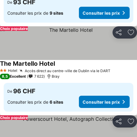
93 CHF
De
Consulter les prix de
9 sites
Consulter les prix
Choix populaire
Partager
Aj
The Martello Hotel
Hotel
Accès direct au centre-ville de Dublin via le DART
2 Étoiles
8,5
Excellent
7 622
Bray
96 CHF
De
Consulter les prix de
6 sites
Consulter les prix
Choix populaire
Partager
Aj