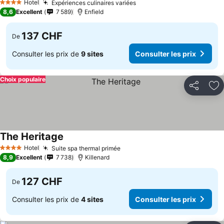
Hotel
Expériences culinaires variées
4 Étoiles
8,6
Excellent
7 589
Enfield
137 CHF
De
Consulter les prix de
9 sites
Consulter les prix
Choix populaire
Partager
Aj
The Heritage
Hotel
Suite spa thermal primée
4 Étoiles
8,9
Excellent
7 738
Killenard
127 CHF
De
Consulter les prix de
4 sites
Consulter les prix