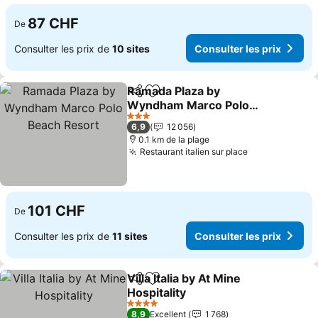
87 CHF
De
Consulter les prix de
10 sites
Consulter les prix
Ramada Plaza by
Partager
Ajouter à mes favoris
Wyndham Marco Polo
Beach Resort
3 Étoiles
6,9
12 056
0.1 km de la plage
Restaurant italien sur place
101 CHF
De
Consulter les prix de
11 sites
Consulter les prix
Villa Italia by At Mine
Partager
Ajouter à mes favoris
Hospitality
4 Étoiles
8,9
Excellent
1 768