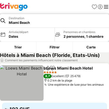
Favoris
Se con
Me
Destination
Miami Beach
Arrivée/départ
Personnes et chambres
Dates
2 personnes, 1 chambre
Trier
Filtrer
Carte
Hôtels à Miami Beach (Floride, Etats-Unis)
Comment les paiements influencent notre classement
Loews Miami Beach Hotel
Partager
Ajouter à mes favoris
5 Étoiles
8,7
Excellent
25 479
0.2 km de la plage
Une expérience de luxe pour tes animaux