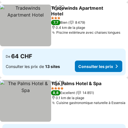
Tradewinds Apartment
Partager
Ajouter à mes favoris
Hotel
3 Étoiles
7,7
Bien
8 479
0.4 km de la plage
Piscine extérieure avec chaises longues
64 CHF
De
Consulter les prix de
13 sites
Consulter les prix
The Palms Hotel & Spa
Partager
Ajouter à mes favoris
4 Étoiles
8,8
Excellent
14 851
0.1 km de la plage
Cuisine gastronomique naturelle à Essensia