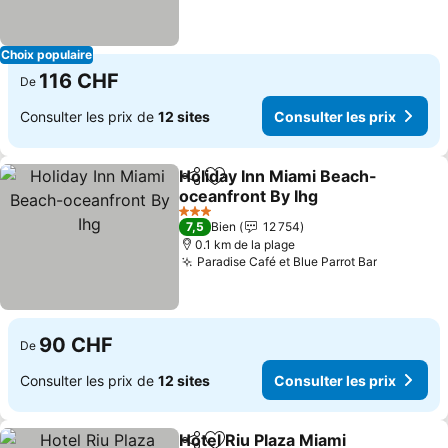
Choix populaire
116 CHF
De
Consulter les prix de
12 sites
Consulter les prix
Holiday Inn Miami Beach-
Partager
Ajouter à mes favoris
oceanfront By Ihg
3 Étoiles
7,5
Bien
12 754
0.1 km de la plage
Paradise Café et Blue Parrot Bar
90 CHF
De
Consulter les prix de
12 sites
Consulter les prix
Hotel Riu Plaza Miami