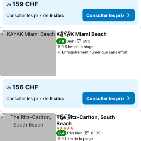
159 CHF
De
Consulter les prix de
9 sites
Consulter les prix
KAYAK Miami Beach
Partager
Ajouter à mes favoris
7,8
Bien
691
0.5 km de la plage
Enregistrement numérique sans effort
156 CHF
De
Consulter les prix de
6 sites
Consulter les prix
The Ritz-Carlton, South
Partager
Ajouter à mes favoris
Beach
5 Étoiles
8,4
Très bien
6 135
0.1 km de la plage