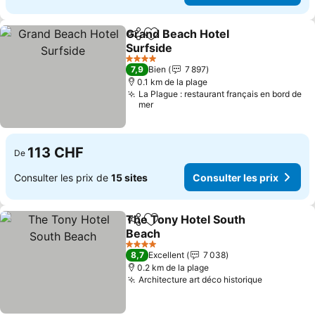
Grand Beach Hotel
Partager
Ajouter à mes favoris
Surfside
4 Étoiles
7,9
Bien
7 897
0.1 km de la plage
La Plague : restaurant français en bord de
mer
113 CHF
De
Consulter les prix de
15 sites
Consulter les prix
The Tony Hotel South
Partager
Ajouter à mes favoris
Beach
4 Étoiles
8,7
Excellent
7 038
0.2 km de la plage
Architecture art déco historique