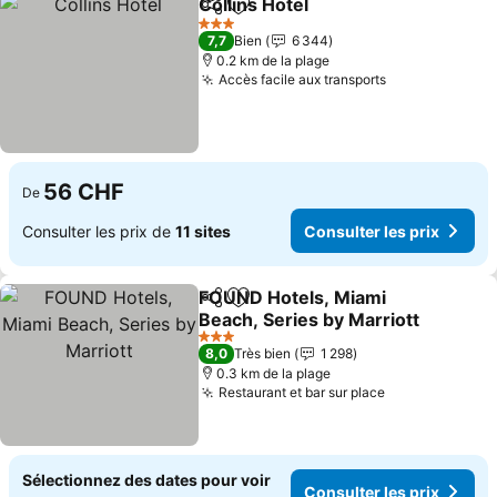
Collins Hotel
Partager
Ajouter à mes favoris
3 Étoiles
7,7
Bien
6 344
0.2 km de la plage
Accès facile aux transports
56 CHF
De
Consulter les prix de
11 sites
Consulter les prix
FOUND Hotels, Miami
Partager
Ajouter à mes favoris
Beach, Series by Marriott
3 Étoiles
8,0
Très bien
1 298
0.3 km de la plage
Restaurant et bar sur place
Sélectionnez des dates pour voir
Consulter les prix