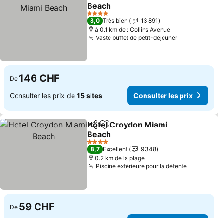
Partager
Ajouter à mes favoris
Beach
4 Étoiles
8,0
Très bien
13 891
à 0.1 km de : Collins Avenue
Vaste buffet de petit-déjeuner
146 CHF
De
Consulter les prix de
15 sites
Consulter les prix
Hotel Croydon Miami
Partager
Ajouter à mes favoris
Beach
4 Étoiles
8,7
Excellent
9 348
0.2 km de la plage
Piscine extérieure pour la détente
59 CHF
De