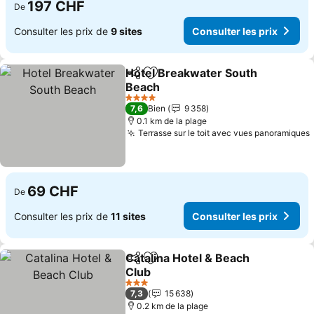
197 CHF
De
Consulter les prix de
9 sites
Consulter les prix
Hotel Breakwater South
Partager
Ajouter à mes favoris
Beach
4 Étoiles
7,6
Bien
9 358
0.1 km de la plage
Terrasse sur le toit avec vues panoramiques
69 CHF
De
Consulter les prix de
11 sites
Consulter les prix
Catalina Hotel & Beach
Partager
Ajouter à mes favoris
Club
3 Étoiles
7,3
15 638
0.2 km de la plage