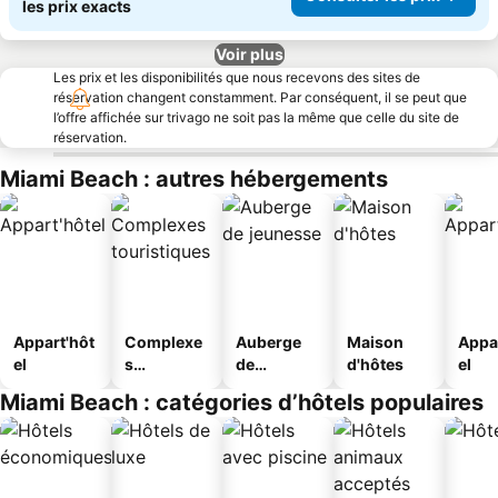
les prix exacts
Voir plus
Les prix et les disponibilités que nous recevons des sites de
réservation changent constamment. Par conséquent, il se peut que
l’offre affichée sur trivago ne soit pas la même que celle du site de
réservation.
Miami Beach : autres hébergements
Appart'hôt
Complexe
Auberge
Maison
Appa
el
s
de
d'hôtes
el
touristique
jeunesse
Miami Beach : catégories d’hôtels populaires
s