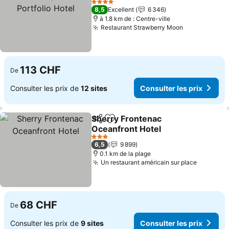
Portfolio Hotel
4 Étoiles
8,5
Excellent
6 346
à 1.8 km de : Centre-ville
Restaurant Strawberry Moon
113 CHF
De
Consulter les prix de
12 sites
Consulter les prix
Sherry Frontenac
Partager
Ajouter à mes favoris
Oceanfront Hotel
3 Étoiles
6,5
9 899
0.1 km de la plage
Un restaurant américain sur place
68 CHF
De
Consulter les prix de
9 sites
Consulter les prix