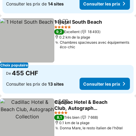
Consulter les prix de
14 sites
Consulter les prix
1 Hotel South Beach
Partager
Ajouter à mes favoris
5 Étoiles
9,2
Excellent
18 493
0.2 km de la plage
Chambres spacieuses avec équipements
éco-chic
Choix populaire
455 CHF
De
Consulter les prix de
13 sites
Consulter les prix
Cadillac Hotel & Beach
Partager
Ajouter à mes favoris
Club, Autograph
Collection
4 Étoiles
8,1
Très bien
7 668
0.1 km de la plage
Donna Mare, le resto italien de l'hôtel