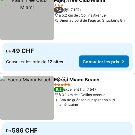
Palm Tree Club Miami
Partager
Ajouter à mes favoris
3 Étoiles
7,4
7 197
à 5.2 km de : Collins Avenue
Dîner au bord de l'eau au Shucker's Grill
49 CHF
De
Consulter les prix de
12 sites
Consulter les prix
Faena Miami Beach
Partager
Ajouter à mes favoris
5 Étoiles
9,2
Excellent
7 547
à 0.1 km de : Collins Avenue
Spa de guérison d'inspiration sud-
américaine
586 CHF
De