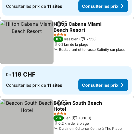
Consulter les prix de
11 sites
Consulter les prix
Hilton Cabana Miami
Partager
Ajouter à mes favoris
Beach Resort
4 Étoiles
8,1
Très bien
7 558
0.1 km de la plage
Restaurant et terrasse Salinity sur place
119 CHF
De
Consulter les prix de
11 sites
Consulter les prix
Beacon South Beach
Partager
Ajouter à mes favoris
Hotel
4 Étoiles
7,6
Bien
10 100
0.2 km de la plage
Cuisine méditerranéenne à The Place