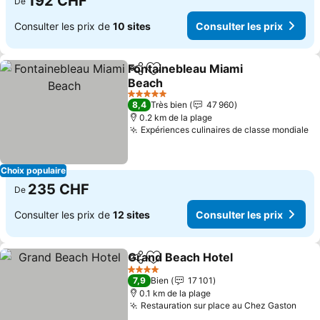
192 CHF
De
Consulter les prix de
10 sites
Consulter les prix
Fontainebleau Miami
Partager
Ajouter à mes favoris
Beach
5 Étoiles
8,4
Très bien
47 960
0.2 km de la plage
Expériences culinaires de classe mondiale
Choix populaire
235 CHF
De
Consulter les prix de
12 sites
Consulter les prix
Grand Beach Hotel
Partager
Ajouter à mes favoris
4 Étoiles
7,9
Bien
17 101
0.1 km de la plage
Restauration sur place au Chez Gaston