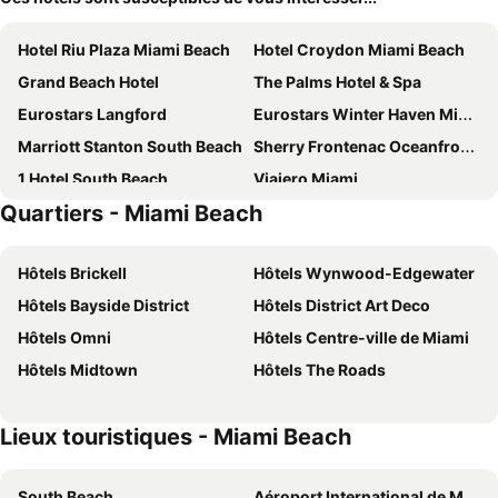
Hotel Riu Plaza Miami Beach
Hotel Croydon Miami Beach
Grand Beach Hotel
The Palms Hotel & Spa
Eurostars Langford
Eurostars Winter Haven Miami Beach
Marriott Stanton South Beach
Sherry Frontenac Oceanfront Hotel
1 Hotel South Beach
Viajero Miami
Quartiers - Miami Beach
The Betsy - South Beach
The Elser Hotel Miami
Cadillac Hotel & Beach Club, Autograph Collection
InterContinental Miami by IHG
Hôtels Brickell
Hôtels Wynwood-Edgewater
Balfour Miami Beach, a Registry Collection Hotel
The Meridian Hotel by At Mine Hospitality
Hôtels Bayside District
Hôtels District Art Deco
Tradewinds Apartment Hotel
Sheraton Miami Airport Hotel & Executive Meeting Center
Hôtels Omni
Hôtels Centre-ville de Miami
Cardozo South Beach
National Hotel, An Adult Only Oceanfront Resort
Hôtels Midtown
Hôtels The Roads
Moxy Miami South Beach
citizenM Miami South Beach
Grand Beach Hotel Surfside
Miami International Airport Hotel
Lieux touristiques - Miami Beach
Uma House by Yurbban South Beach
Beach Park Hotel
Kasa El Paseo Miami Beach
Crystal Beach Suites Miami Oceanfront Hotel
South Beach
Aéroport International de Miami