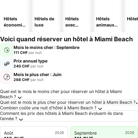
Hôtels
Hôtels de
Hôtels
Hôtels
Hôtel
économiq
luxe
avec
animaux
ues
piscine
acceptés
Voici quand réserver un hôtel à Miami Beach
Mois le moins cher : Septembre
111 CHF
par nuit
Prix annuel type
240 CHF
par nuit
Mois le plus cher : Juin
268 CHF
par nuit
Frequently Asked Questions about Miami Bea
Quel est le mois le moins cher pour réserver un hôtel à Miami
Beach ?
Quel est le mois le plus cher pour réserver un hôtel à Miami Beach ?
Combien coûte une nuit d’hôtel à Miami Beach ?
Comment les prix des hôtels à Miami Beach évoluent-ils dans
l’année ?
Août
2026
Septembre
2026