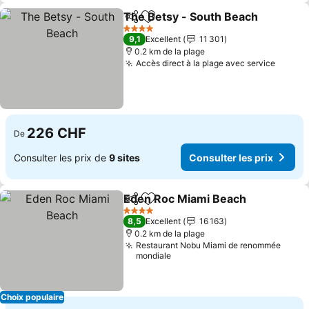
The Betsy - South Beach
Partager
Ajouter à mes favoris
4 Étoiles
9,1
Excellent
11 301
0.2 km de la plage
Accès direct à la plage avec service
226 CHF
De
Consulter les prix de
9 sites
Consulter les prix
Eden Roc Miami Beach
Partager
Ajouter à mes favoris
4 Étoiles
8,5
Excellent
16 163
0.2 km de la plage
Restaurant Nobu Miami de renommée
mondiale
Choix populaire