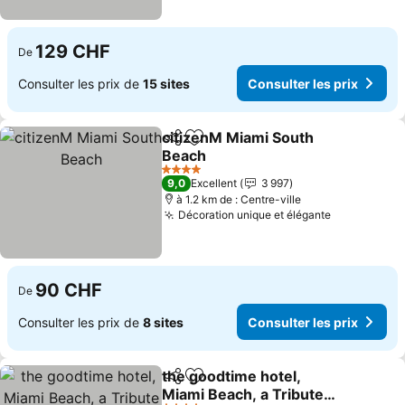
129 CHF
De
Consulter les prix de
15 sites
Consulter les prix
citizenM Miami South
Partager
Ajouter à mes favoris
Beach
4 Étoiles
9,0
Excellent
3 997
à 1.2 km de : Centre-ville
Décoration unique et élégante
90 CHF
De
Consulter les prix de
8 sites
Consulter les prix
the goodtime hotel,
Partager
Ajouter à mes favoris
Miami Beach, a Tribute