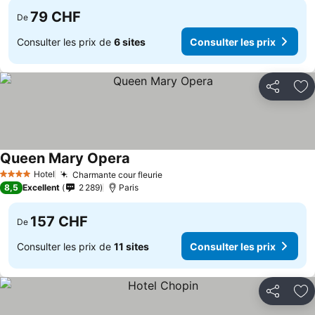
79 CHF
De
Consulter les prix de
6 sites
Consulter les prix
Partager
Aj
Queen Mary Opera
Hotel
Charmante cour fleurie
4 Étoiles
8,5
Excellent
2 289
Paris
157 CHF
De
Consulter les prix de
11 sites
Consulter les prix
Partager
Aj