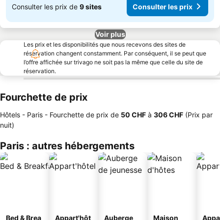
Consulter les prix de
9 sites
Consulter les prix
Voir plus
Les prix et les disponibilités que nous recevons des sites de
réservation changent constamment. Par conséquent, il se peut que
l’offre affichée sur trivago ne soit pas la même que celle du site de
réservation.
Fourchette de prix
Hôtels - Paris -
Fourchette de prix
de
‎50 CHF
à
‎306 CHF
(Prix par
nuit)
Paris : autres hébergements
Bed & Brea
Appart'hôt
Auberge
Maison
Appa