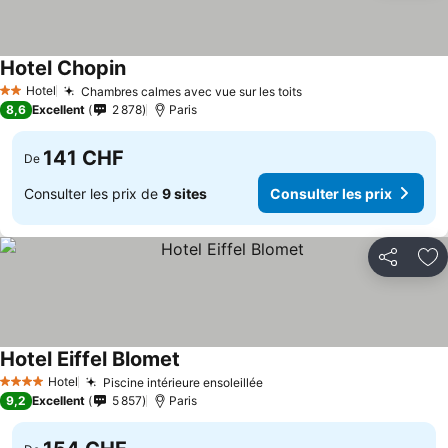
Hotel Chopin
Hotel
Chambres calmes avec vue sur les toits
2 Étoiles
8,6
Excellent
2 878
Paris
141 CHF
De
Consulter les prix de
9 sites
Consulter les prix
Partager
Aj
Hotel Eiffel Blomet
Hotel
Piscine intérieure ensoleillée
4 Étoiles
9,2
Excellent
5 857
Paris