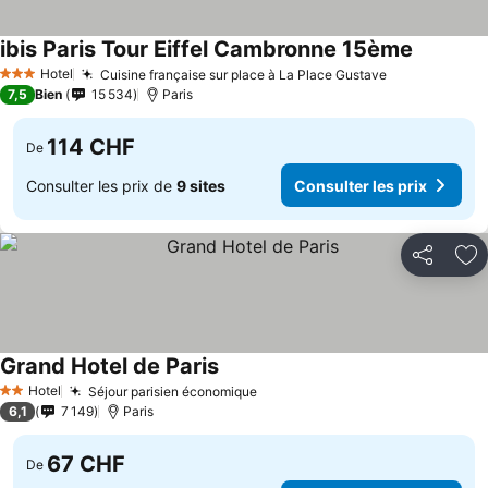
ibis Paris Tour Eiffel Cambronne 15ème
Hotel
Cuisine française sur place à La Place Gustave
3 Étoiles
7,5
Bien
15 534
Paris
114 CHF
De
Consulter les prix de
9 sites
Consulter les prix
Partager
Aj
Grand Hotel de Paris
Hotel
Séjour parisien économique
2 Étoiles
6,1
7 149
Paris
67 CHF
De