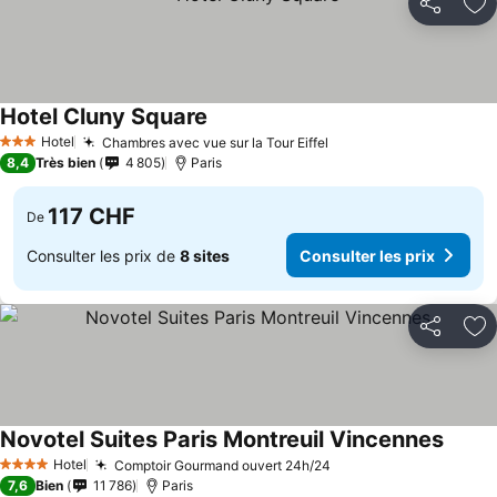
Partager
Aj
Hotel Cluny Square
Hotel
Chambres avec vue sur la Tour Eiffel
3 Étoiles
8,4
Très bien
4 805
Paris
117 CHF
De
Consulter les prix de
8 sites
Consulter les prix
Partager
Aj
Novotel Suites Paris Montreuil Vincennes
Hotel
Comptoir Gourmand ouvert 24h/24
4 Étoiles
7,6
Bien
11 786
Paris