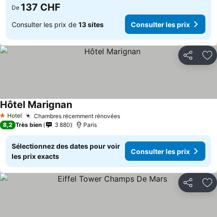
137 CHF
De
Consulter les prix de
13 sites
Consulter les prix
Partager
Aj
Hôtel Marignan
Hotel
Chambres récemment rénovées
1 Étoiles
8,2
Très bien
3 880
Paris
Sélectionnez des dates pour voir
Consulter les prix
les prix exacts
Partager
Aj