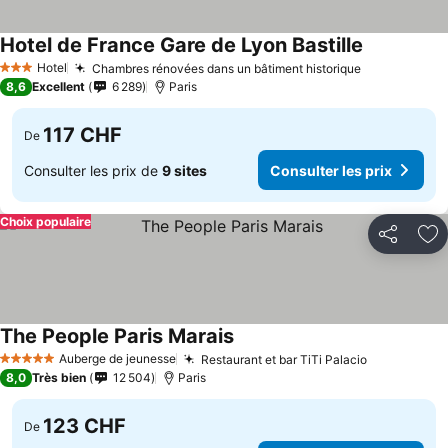
Hotel de France Gare de Lyon Bastille
Hotel
Chambres rénovées dans un bâtiment historique
3 Étoiles
8,6
Excellent
6 289
Paris
117 CHF
De
Consulter les prix de
9 sites
Consulter les prix
Choix populaire
Partager
Aj
The People Paris Marais
Auberge de jeunesse
Restaurant et bar TiTi Palacio
5 Étoiles
8,0
Très bien
12 504
Paris
123 CHF
De