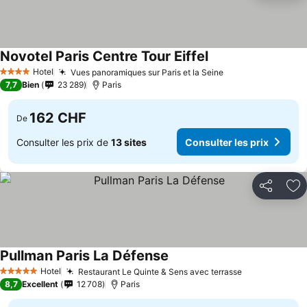
Novotel Paris Centre Tour Eiffel
Hotel
Vues panoramiques sur Paris et la Seine
4 Étoiles
7,7
Bien
23 289
Paris
162 CHF
De
Consulter les prix de
13 sites
Consulter les prix
Partager
Aj
Pullman Paris La Défense
Hotel
Restaurant Le Quinte & Sens avec terrasse
5 Étoiles
8,7
Excellent
12 708
Paris