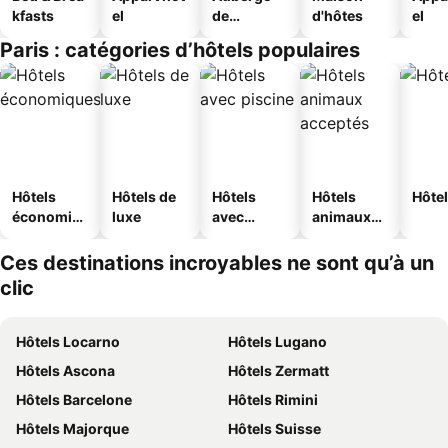
kfasts
el
de
d'hôtes
el
jeunesse
Paris : catégories d’hôtels populaires
Hôtels
Hôtels de
Hôtels
Hôtels
Hôtel
économiq
luxe
avec
animaux
ues
piscine
acceptés
Ces destinations incroyables ne sont qu’à un
clic
Hôtels Locarno
Hôtels Lugano
Hôtels Ascona
Hôtels Zermatt
Hôtels Barcelone
Hôtels Rimini
Hôtels Majorque
Hôtels Suisse