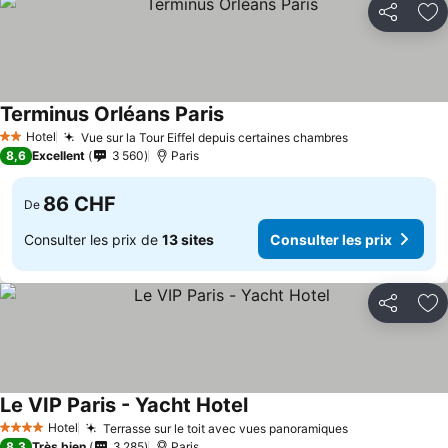
Partager
Aj
Terminus Orléans Paris
Hotel
Vue sur la Tour Eiffel depuis certaines chambres
2 Étoiles
8,6
Excellent
3 560
Paris
86 CHF
De
Consulter les prix de
13 sites
Consulter les prix
Partager
Aj
Le VIP Paris - Yacht Hotel
Hotel
Terrasse sur le toit avec vues panoramiques
4 Étoiles
8,3
Très bien
3 285
Paris