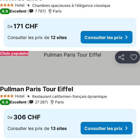
Hotel
Chambres spacieuses à l'élégance classique
4 Étoiles
8,6
Excellent
7 767
Paris
171 CHF
De
Consulter les prix de
12 sites
Consulter les prix
Choix populaire
Partager
Aj
Pullman Paris Tour Eiffel
Hotel
Restaurant californien-français dynamique
4 Étoiles
8,6
Excellent
27 287
Paris
306 CHF
De
Consulter les prix de
13 sites
Consulter les prix