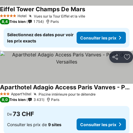
Eiffel Tower Champs De Mars
Hotel
Vues sur la Tour Eiffel et la ville
5 Étoiles
8,4
Très bien
1 754
Paris
Sélectionnez des dates pour voir
Consulter les prix
les prix exacts
Partager
Aj
Aparthotel Adagio Access Paris Vanves - Porte de Versailles
Appart'hôtel
Piscine intérieure pour te détendre
3 Étoiles
8,0
Très bien
3 431
Paris
73 CHF
De
Consulter les prix de
9 sites
Consulter les prix