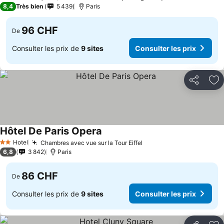
4 Étoiles
8,4
Très bien
5 439
Paris
96 CHF
De
Consulter les prix de
9 sites
Consulter les prix
Partager
Aj
Hôtel De Paris Opera
Hotel
Chambres avec vue sur la Tour Eiffel
2 Étoiles
6,8
3 842
Paris
86 CHF
De
Consulter les prix de
9 sites
Consulter les prix