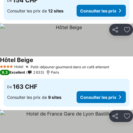
154 CHF
De
Consulter les prix de
12 sites
Consulter les prix
Partager
Aj
Hôtel Beige
Hotel
Petit-déjeuner gourmand dans un café attenant
4 Étoiles
9,3
Excellent
2 633
Paris
163 CHF
De
Consulter les prix de
9 sites
Consulter les prix
Partager
Aj