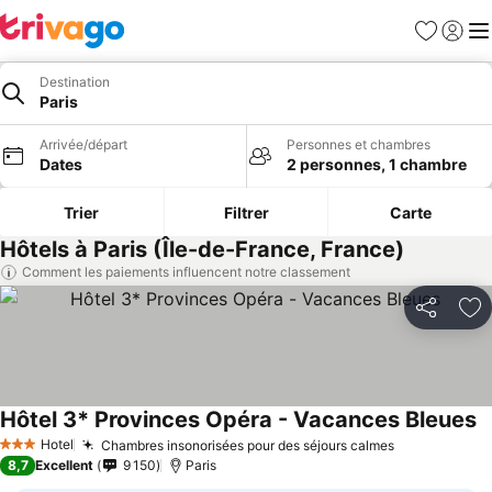
Favoris
Se con
Me
Destination
Paris
Arrivée/départ
Personnes et chambres
Dates
2 personnes, 1 chambre
Trier
Filtrer
Carte
Hôtels à Paris (Île-de-France, France)
Comment les paiements influencent notre classement
Partager
Aj
Hôtel 3* Provinces Opéra - Vacances Bleues
Hotel
Chambres insonorisées pour des séjours calmes
3 Étoiles
8,7
Excellent
9 150
Paris