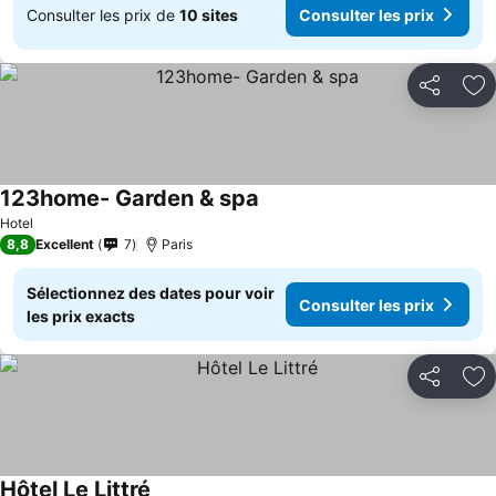
Consulter les prix de
10 sites
Consulter les prix
Partager
Aj
123home- Garden & spa
Hotel
8,8
Excellent
7
Paris
Sélectionnez des dates pour voir
Consulter les prix
les prix exacts
Partager
Aj
Hôtel Le Littré