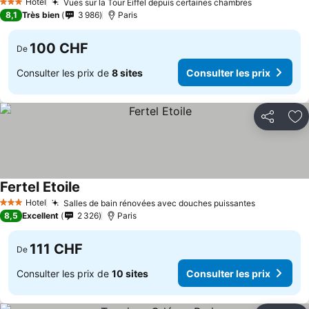
Hotel
Vues sur la Tour Eiffel depuis certaines chambres
3 Étoiles
8,1
Très bien
3 986
Paris
100 CHF
De
Consulter les prix de
8 sites
Consulter les prix
Partager
Aj
Fertel Etoile
Hotel
Salles de bain rénovées avec douches puissantes
3 Étoiles
8,5
Excellent
2 326
Paris
111 CHF
De
Consulter les prix de
10 sites
Consulter les prix