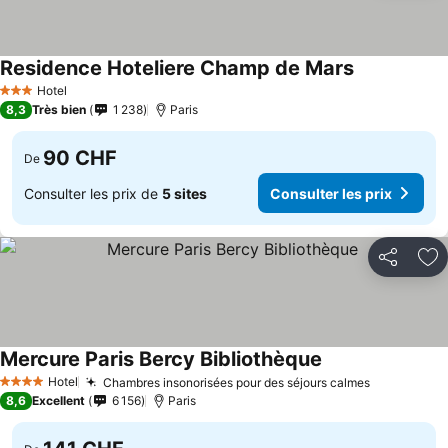
Residence Hoteliere Champ de Mars
Hotel
3 Étoiles
8,3
Très bien
1 238
Paris
90 CHF
De
Consulter les prix de
5 sites
Consulter les prix
Partager
Aj
Mercure Paris Bercy Bibliothèque
Hotel
Chambres insonorisées pour des séjours calmes
4 Étoiles
8,6
Excellent
6 156
Paris