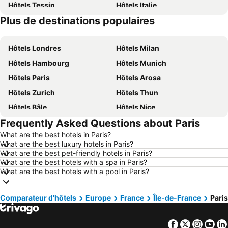
Hôtels Tessin
Hôtels Italie
Plus de destinations populaires
Hôtels Sardaigne
Hôtels Lac de Garde
Hôtels Londres
Hôtels Milan
Hôtels Hambourg
Hôtels Munich
Hôtels Paris
Hôtels Arosa
Hôtels Zurich
Hôtels Thun
Hôtels Bâle
Hôtels Nice
Frequently Asked Questions about Paris
Hôtels Lucerne
Hôtels Copenhague
What are the best hotels in Paris?
Hôtels Rome
Hôtels St Moritz
What are the best luxury hotels in Paris?
Hôtels Palma
Hôtels Pontresina
What are the best pet-friendly hotels in Paris?
What are the best hotels with a spa in Paris?
Hôtels Annecy
Hôtels Berne
What are the best hotels with a pool in Paris?
Hôtels Amsterdam
Hôtels Davos
Hôtels Crète
Hôtels Forêt-Noire
Comparateur d'hôtels
Europe
France
Île-de-France
Paris
Hôtels Ibiza
Hôtels Grisons
Facebook
Twitter
Insta
Yo
Hôtels Tyrol du Sud
Hôtels Ligurie