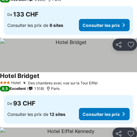
133 CHF
De
Consulter les prix de
6 sites
Consulter les prix
Partager
Aj
Hotel Bridget
Hotel
Des chambres avec vue sur la Tour Eiffel
3 Étoiles
8,5
Excellent
1 518
Paris
93 CHF
De
Consulter les prix de
12 sites
Consulter les prix
Partager
Aj