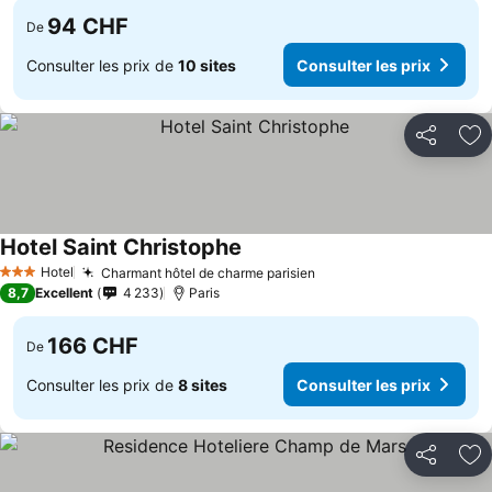
94 CHF
De
Consulter les prix de
10 sites
Consulter les prix
Partager
Aj
Hotel Saint Christophe
Hotel
Charmant hôtel de charme parisien
3 Étoiles
8,7
Excellent
4 233
Paris
166 CHF
De
Consulter les prix de
8 sites
Consulter les prix
Partager
Aj