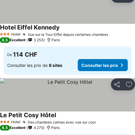
Hotel Eiffel Kennedy
Hotel
Vue sur la Tour Eiffel depuis certaines chambres
3 Étoiles
8,5
Excellent
3 253
Paris
114 CHF
De
Consulter les prix de
8 sites
Consulter les prix
Partager
Aj
Le Petit Cosy Hôtel
Hotel
Des chambres calmes avec vue sur cour
3 Étoiles
8,5
Excellent
4 275
Paris