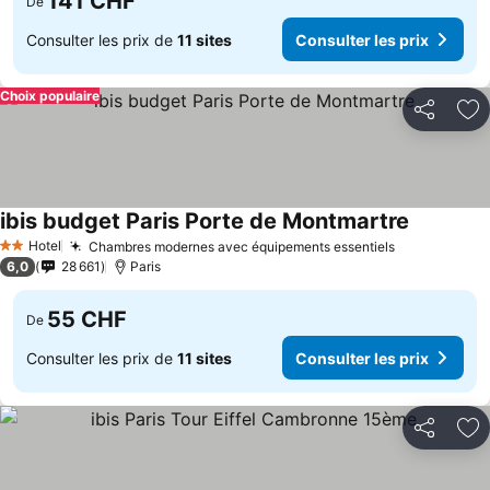
141 CHF
De
Consulter les prix de
11 sites
Consulter les prix
Choix populaire
Partager
Aj
ibis budget Paris Porte de Montmartre
Hotel
Chambres modernes avec équipements essentiels
2 Étoiles
6,0
28 661
Paris
55 CHF
De
Consulter les prix de
11 sites
Consulter les prix
Partager
Aj