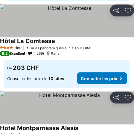
Partager
Aj
Hôtel La Comtesse
Hotel
Vues panoramiques sur la Tour Eiffel
4 Étoiles
9,2
Excellent
4 269
Paris
203 CHF
De
Consulter les prix de
10 sites
Consulter les prix
Partager
Aj
Hotel Montparnasse Alesia