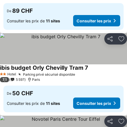
89 CHF
De
Consulter les prix de
11 sites
Consulter les prix
Partager
Aj
ibis budget Orly Chevilly Tram 7
Hotel
Parking privé sécurisé disponible
2 Étoiles
7,1
5 597
Paris
50 CHF
De
Consulter les prix de
11 sites
Consulter les prix
Partager
Aj