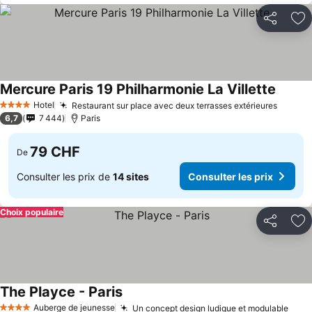
Partager
Aj
Mercure Paris 19 Philharmonie La Villette
Hotel
Restaurant sur place avec deux terrasses extérieures
4 Étoiles
6,7
7 444
Paris
79 CHF
De
Consulter les prix de
14 sites
Consulter les prix
Choix populaire
Partager
Aj
The Playce - Paris
Auberge de jeunesse
Un concept design ludique et modulable