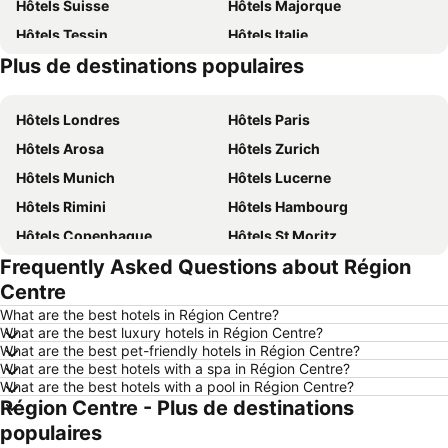
Hôtels Suisse
Hôtels Majorque
Hôtels Tessin
Hôtels Italie
Plus de destinations populaires
Hôtels Crète
Hôtels Forêt-Noire
Hôtels Londres
Hôtels Paris
Hôtels Arosa
Hôtels Zurich
Hôtels Munich
Hôtels Lucerne
Hôtels Rimini
Hôtels Hambourg
Hôtels Copenhague
Hôtels St Moritz
Frequently Asked Questions about Région
Hôtels Palma
Hôtels Thun
Centre
Hôtels Berne
Hôtels Annecy
What are the best hotels in Région Centre?
Hôtels Nice
Hôtels Berlin
What are the best luxury hotels in Région Centre?
What are the best pet-friendly hotels in Région Centre?
Hôtels Interlaken
Hôtels Rust
What are the best hotels with a spa in Région Centre?
Hôtels Bâle
Hôtels Davos
What are the best hotels with a pool in Région Centre?
Région Centre - Plus de destinations
Hôtels Sardaigne
Hôtels Lac de Garde
populaires
Hôtels Ibiza
Hôtels Ligurie