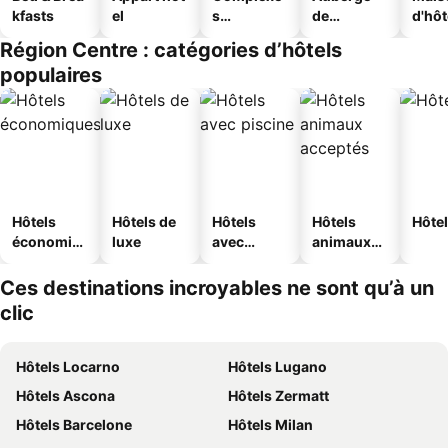
kfasts
el
s
de
d'hô
touristique
jeunesse
Région Centre : catégories d’hôtels
s
populaires
Hôtels
Hôtels de
Hôtels
Hôtels
Hôtel
économiq
luxe
avec
animaux
ues
piscine
acceptés
Ces destinations incroyables ne sont qu’à un
clic
Hôtels Locarno
Hôtels Lugano
Hôtels Ascona
Hôtels Zermatt
Hôtels Barcelone
Hôtels Milan