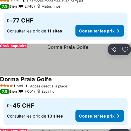
Hotel
Chambres modernes avec parquet
3 Étoiles
7,5
Bien
2 740
Matosinhos
77 CHF
De
Consulter les prix de
11 sites
Consulter les prix
Choix populaire
Partager
Aj
Dorma Praia Golfe
Hotel
Accès direct à la plage
4 Étoiles
7,8
Bien
7 001
Espinho
45 CHF
De
Consulter les prix de
10 sites
Consulter les prix
Choix populaire