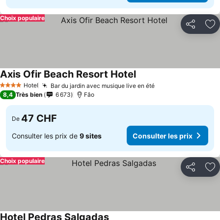
Choix populaire
Partager
Aj
Axis Ofir Beach Resort Hotel
Hotel
Bar du jardin avec musique live en été
4 Étoiles
8,4
Très bien
6 673
Fâo
47 CHF
De
Consulter les prix de
9 sites
Consulter les prix
Choix populaire
Partager
Aj
Hotel Pedras Salgadas