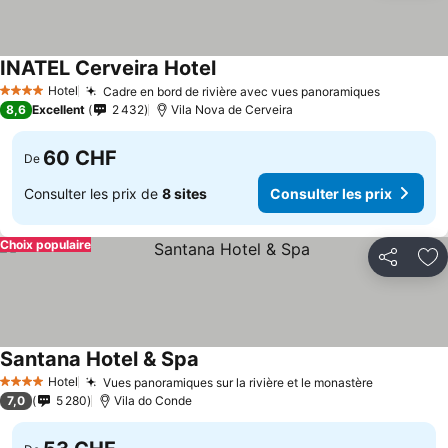
INATEL Cerveira Hotel
Hotel
Cadre en bord de rivière avec vues panoramiques
4 Étoiles
8,6
Excellent
2 432
Vila Nova de Cerveira
60 CHF
De
Consulter les prix de
8 sites
Consulter les prix
Choix populaire
Partager
Aj
Santana Hotel & Spa
Hotel
Vues panoramiques sur la rivière et le monastère
4 Étoiles
7,0
5 280
Vila do Conde