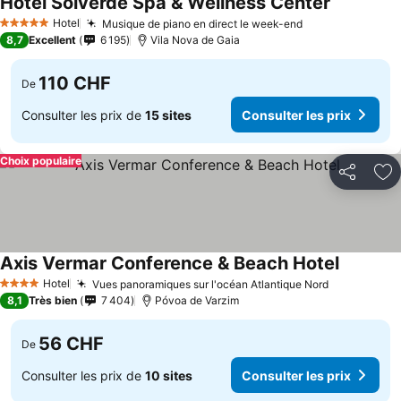
Hotel Solverde Spa & Wellness Center
Hotel
Musique de piano en direct le week-end
5 Étoiles
8,7
Excellent
6 195
Vila Nova de Gaia
110 CHF
De
Consulter les prix de
15 sites
Consulter les prix
Choix populaire
Partager
Aj
Axis Vermar Conference & Beach Hotel
Hotel
Vues panoramiques sur l'océan Atlantique Nord
4 Étoiles
8,1
Très bien
7 404
Póvoa de Varzim
56 CHF
De
Consulter les prix de
10 sites
Consulter les prix