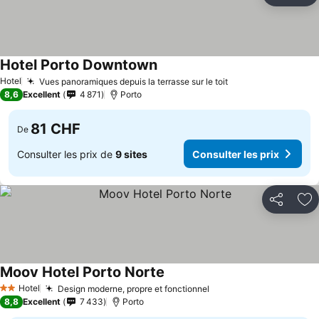
Hotel Porto Downtown
Hotel
Vues panoramiques depuis la terrasse sur le toit
8,6
Excellent
4 871
Porto
81 CHF
De
Consulter les prix de
9 sites
Consulter les prix
Partager
Aj
Moov Hotel Porto Norte
Hotel
Design moderne, propre et fonctionnel
2 Étoiles
8,8
Excellent
7 433
Porto