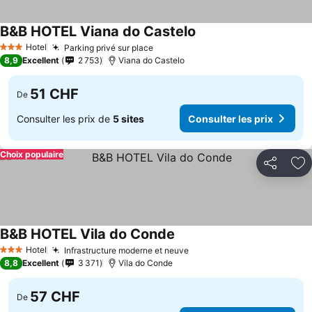
B&B HOTEL Viana do Castelo
Hotel
Parking privé sur place
3 Étoiles
8,9
Excellent
2 753
Viana do Castelo
51 CHF
De
Consulter les prix de
5 sites
Consulter les prix
Choix populaire
Partager
Aj
B&B HOTEL Vila do Conde
Hotel
Infrastructure moderne et neuve
3 Étoiles
8,8
Excellent
3 371
Vila do Conde
57 CHF
De