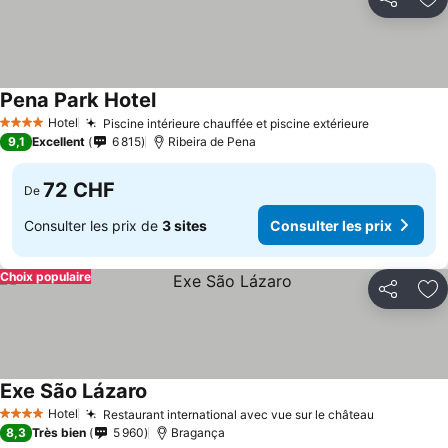
Partager
Aj
Pena Park Hotel
Hotel
Piscine intérieure chauffée et piscine extérieure
4 Étoiles
9,1
Excellent
6 815
Ribeira de Pena
72 CHF
De
Consulter les prix de
3 sites
Consulter les prix
Choix populaire
Partager
Aj
Exe São Lázaro
Hotel
Restaurant international avec vue sur le château
4 Étoiles
8,3
Très bien
5 960
Bragança