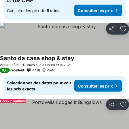
69 CHF
De
Consulter les prix de
8 sites
Consulter les prix
Partager
Aj
Santo da casa shop & stay
Appart'hôtel
Vues sur le Douro et la ville
9,0
Excellent
448
Porto
Sélectionnez des dates pour voir
Consulter les prix
les prix exacts
Choix populaire
Partager
Aj