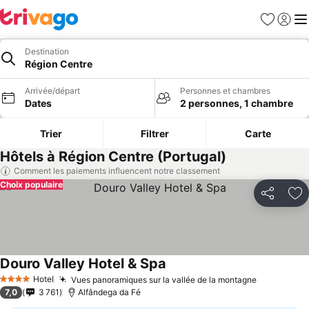
Favoris
Se con
Me
Destination
Région Centre
Arrivée/départ
Personnes et chambres
Dates
2 personnes, 1 chambre
Trier
Filtrer
Carte
Hôtels à Région Centre (Portugal)
Comment les paiements influencent notre classement
Choix populaire
Partager
Aj
Douro Valley Hotel & Spa
Hotel
Vues panoramiques sur la vallée de la montagne
4 Étoiles
7,0
3 761
Alfândega da Fé