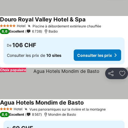
Douro Royal Valley Hotel & Spa
Hotel
Piscine à débordement extérieure chauffée
5 Étoiles
8,6
Excellent
6 738
Baião
106 CHF
De
Consulter les prix de
10 sites
Consulter les prix
Choix populaire
Partager
Aj
Agua Hotels Mondim de Basto
Hotel
Vues panoramiques sur la rivière et la montagne
4 Étoiles
8,6
Excellent
8 567
Mondim de Basto