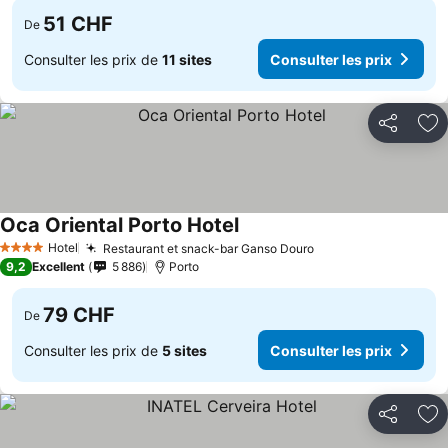
51 CHF
De
Consulter les prix de
11 sites
Consulter les prix
Partager
Aj
Oca Oriental Porto Hotel
Hotel
Restaurant et snack-bar Ganso Douro
4 Étoiles
9,2
Excellent
5 886
Porto
79 CHF
De
Consulter les prix de
5 sites
Consulter les prix
Partager
Aj