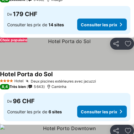
179 CHF
De
Consulter les prix de
14 sites
Consulter les prix
Choix populaire
Partager
Aj
Hotel Porta do Sol
Hotel
Deux piscines extérieures avec jacuzzi
4 Étoiles
8,4
Très bien
5 643
Caminha
96 CHF
De
Consulter les prix de
6 sites
Consulter les prix
Partager
Aj