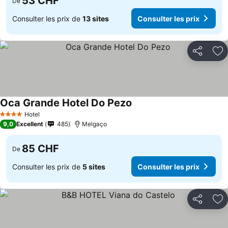
53 CHF
De
Consulter les prix de
13 sites
Consulter les prix
Partager
Aj
Oca Grande Hotel Do Pezo
Hotel
4 Étoiles
9,0
Excellent
485
Melgaço
85 CHF
De
Consulter les prix de
5 sites
Consulter les prix
Partager
Aj