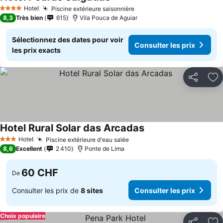
Hotel
Piscine extérieure saisonnière
4 Étoiles
8,3
Très bien
615
Vila Pouca de Aguiar
Sélectionnez des dates pour voir
Consulter les prix
les prix exacts
Partager
Aj
Hotel Rural Solar das Arcadas
Hotel
Piscine extérieure d'eau salée
3 Étoiles
8,6
Excellent
2 410
Ponte de Lima
60 CHF
De
Consulter les prix de
8 sites
Consulter les prix
Choix populaire