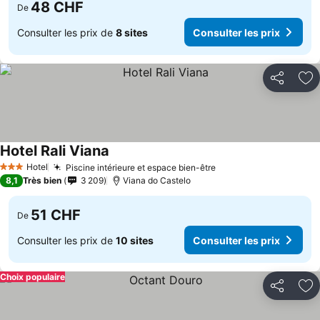
48 CHF
De
Consulter les prix de
8 sites
Consulter les prix
Partager
Aj
Hotel Rali Viana
Hotel
Piscine intérieure et espace bien-être
3 Étoiles
8,1
Très bien
3 209
Viana do Castelo
51 CHF
De
Consulter les prix de
10 sites
Consulter les prix
Choix populaire
Partager
Aj