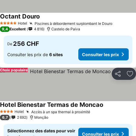
Octant Douro
Hotel
Piscines à débordement surplombant le Douro
5 Étoiles
9,4
Excellent
4 816
Castelo de Paiva
256 CHF
De
Consulter les prix de
6 sites
Consulter les prix
Choix populaire
Partager
Aj
Hotel Bienestar Termas de Moncao
Hotel
Accès à un spa thermal à proximité
4 Étoiles
6,7
2 692
Monção
Sélectionnez des dates pour voir
Consulter les prix