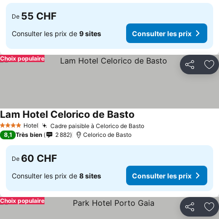
55 CHF
De
Consulter les prix de
9 sites
Consulter les prix
Choix populaire
Partager
Aj
Lam Hotel Celorico de Basto
Hotel
Cadre paisible à Celorico de Basto
4 Étoiles
8,1
Très bien
2 882
Celorico de Basto
60 CHF
De
Consulter les prix de
8 sites
Consulter les prix
Choix populaire
Partager
Aj