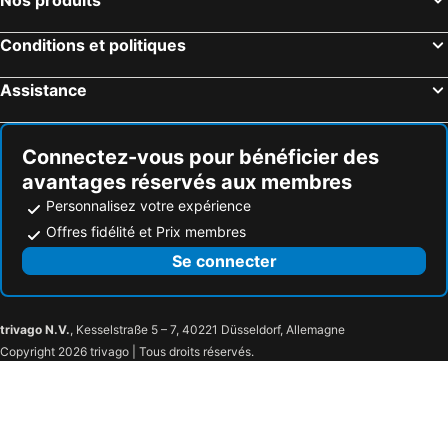
Hôtels Vila Pouca de Aguiar
Hôtels Vila Verde
Conditions et politiques
Hôtels Barcelos
Hôtels Mirandela
Hôtels Ponte da Barca
Hôtels Alijó
Assistance
Hôtels Marco de Canaveses
Hôtels Mesao Frio
Hôtels Póvoa de Lanhoso
Hôtels Vizela
Connectez-vous pour bénéficier des
avantages réservés aux membres
Personnalisez votre expérience
Offres fidélité et Prix membres
Se connecter
trivago N.V.
, Kesselstraße 5 – 7, 40221 Düsseldorf, Allemagne
Copyright 2026 trivago | Tous droits réservés.