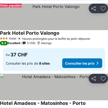
Choix populaire
Partager
Aj
Park Hotel Porto Valongo
Hotel
Heures prolongées pour le buffet du petit-déjeuner
3 Étoiles
8,5
Excellent
5 106
Valongo
37 CHF
De
Consulter les prix de
8 sites
Consulter les prix
Partager
Aj
Hotel Amadeos - Matosinhos - Porto