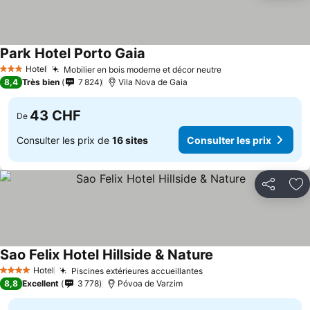
Park Hotel Porto Gaia
Hotel
Mobilier en bois moderne et décor neutre
3 Étoiles
8,4
Très bien
7 824
Vila Nova de Gaia
43 CHF
De
Consulter les prix de
16 sites
Consulter les prix
Partager
Aj
Sao Felix Hotel Hillside & Nature
Hotel
Piscines extérieures accueillantes
4 Étoiles
8,8
Excellent
3 778
Póvoa de Varzim