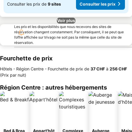
Consulter les prix de
9 sites
Consulter les prix
Voir plus
Les prix et les disponibilités que nous recevons des sites de
réservation changent constamment. Par conséquent, il se peut que
l’offre affichée sur trivago ne soit pas la même que celle du site de
réservation.
Fourchette de prix
Hôtels - Région Centre -
Fourchette de prix
de
‎37 CHF
à
‎256 CHF
(Prix par nuit)
Région Centre : autres hébergements
Bed & Brea
Appart'hôt
Complexe
Auberge
Mais