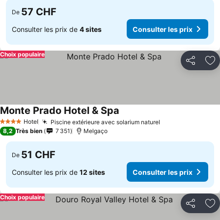
57 CHF
De
Consulter les prix de
4 sites
Consulter les prix
Choix populaire
Partager
Aj
Monte Prado Hotel & Spa
Hotel
Piscine extérieure avec solarium naturel
4 Étoiles
8,2
Très bien
7 351
Melgaço
51 CHF
De
Consulter les prix de
12 sites
Consulter les prix
Choix populaire
Partager
Aj