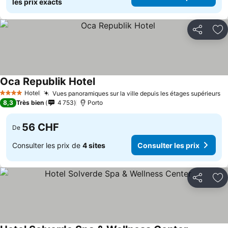
les prix exacts
Partager
Aj
Oca Republik Hotel
Hotel
Vues panoramiques sur la ville depuis les étages supérieurs
4 Étoiles
8,3
Très bien
4 753
Porto
56 CHF
De
Consulter les prix de
4 sites
Consulter les prix
Partager
Aj