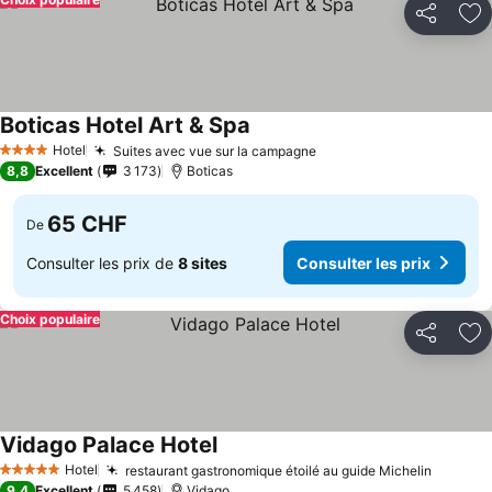
Partager
Aj
Boticas Hotel Art & Spa
Hotel
Suites avec vue sur la campagne
4 Étoiles
8,8
Excellent
3 173
Boticas
65 CHF
De
Consulter les prix de
8 sites
Consulter les prix
Choix populaire
Partager
Aj
Vidago Palace Hotel
Hotel
restaurant gastronomique étoilé au guide Michelin
5 Étoiles
9,4
Excellent
5 458
Vidago