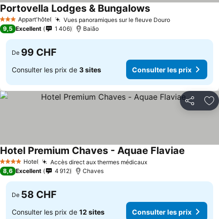
Portovella Lodges & Bungalows
Appart'hôtel
Vues panoramiques sur le fleuve Douro
3 Étoiles
9,5
Excellent
1 406
Baião
99 CHF
De
Consulter les prix de
3 sites
Consulter les prix
Partager
Aj
Hotel Premium Chaves - Aquae Flaviae
Hotel
Accès direct aux thermes médicaux
4 Étoiles
8,6
Excellent
4 912
Chaves
58 CHF
De
Consulter les prix de
12 sites
Consulter les prix