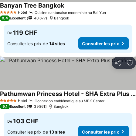
Banyan Tree Bangkok
Consulter les prix
Hotel
Cuisine cantonaise moderniste au Bai Yun
Consulter les
5 Étoiles
9,4
Excellent
40 677
Bangkok
119 CHF
De
Consulter les prix de
14 sites
Consulter les prix
Partager
Aj
Pathumwan Princess Hotel - SHA Extra Plus Certified
Consulter les prix
Hotel
Connexion emblématique au MBK Center
Consulter les 
5 Étoiles
9,1
Excellent
39 861
Bangkok
103 CHF
De
Consulter les prix de
13 sites
Consulter les prix