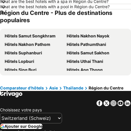
What are the best hotels with a spa in Région du Centre?
Hôtels Bâle
Hôtels Tessin
What are the best hotels with a pool in Région du Centre?
Région du Centre - Plus de destinations
Hôtels Lac de Garde
Hôtels Crète
populaires
Hôtels Ibiza
Hôtels Ligurie
Hôtels Tyrol
Hôtels Tyrol du Sud
Hôtels Samut Songkhram
Hôtels Nakhon Nayok
Hôtels Île de Rhodes
Hôtels Grèce
Hôtels Nakhon Pathom
Hôtels Pathumthani
Hôtels Toscane
Hôtels Maldives
Hôtels Suphanburi
Hôtels Samut Sakhon
Hôtels Lake Constance
Hôtels Vorarlberg
Hôtels Lopburi
Hôtels Uthai Thani
Hôtels Grisons
Hôtels Valais
Hôtels Sing Buri
Hôtels Ang Thong
Hôtels Korfu
Hôtels Djerba
Hôtels Malte
Hôtels île d´Elbe
Comparateur d'hôtels
Asie
Thaïlande
Région du Centre
Facebook
Twitter
Insta
Yo
Choisissez votre pays
Ajouter sur Google