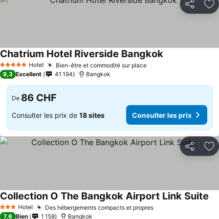
Partager
Aj
Chatrium Hotel Riverside Bangkok
Consulter les p
Hotel
Bien-être et commodité sur place
Consulter les prix
5 Étoiles
9,3
Excellent
41 194
Bangkok
86 CHF
De
Consulter les prix de
18 sites
Consulter les prix
Partager
Aj
Collection O The Bangkok Airport Link Suite
Co
Hotel
Des hébergements compacts et propres
Consulter les prix
3 Étoiles
7,6
Bien
1 158
Bangkok