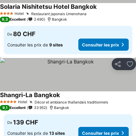
Solaria Nishitetsu Hotel Bangkok
Consulter les pri
Hotel
Restaurant japonais Umenohana
Consulter les prix
4 Étoiles
9,3
Excellent
2 490
Bangkok
80 CHF
De
Consulter les prix de
9 sites
Consulter les prix
Partager
Aj
Shangri-La Bangkok
Consulter les prix
Hotel
Décor et ambiance thaïlandais traditionnels
Consulter le
5 Étoiles
9,1
Excellent
33 952
Bangkok
139 CHF
De
Consulter les prix de
13 sites
Consulter les prix