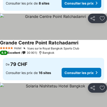
Consulter les prix de
8 sites
Consulter les prix
Partager
Aj
Grande Centre Point Ratchadamri
Consulter les pr
Hotel
Vues sur le Royal Bangkok Sports Club
Consulter les p
5 Étoiles
8,9
Excellent
30 901
Bangkok
79 CHF
De
Consulter les prix de
16 sites
Consulter les prix
Partager
Aj