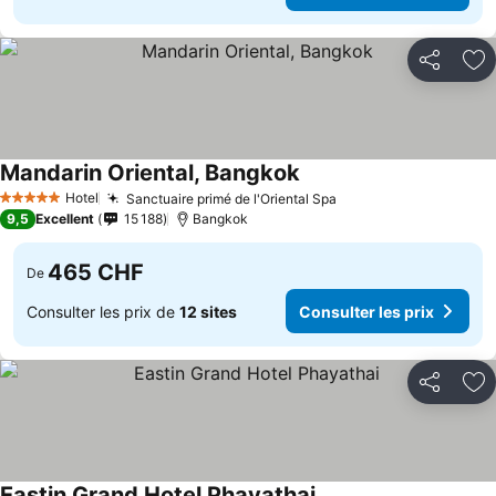
Partager
Aj
Mandarin Oriental, Bangkok
Consulter les prix
Hotel
Sanctuaire primé de l'Oriental Spa
Consulter les prix
5 Étoiles
9,5
Excellent
15 188
Bangkok
465 CHF
De
Consulter les prix de
12 sites
Consulter les prix
Partager
Aj
Eastin Grand Hotel Phayathai