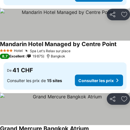
Partager
Aj
Mandarin Hotel Managed by Centre Point
Consul
Hotel
Spa Let's Relax sur place
Consulter les prix
4 Étoiles
8,7
Excellent
19 875
Bangkok
41 CHF
De
Consulter les prix de
15 sites
Consulter les prix
Partager
Aj
Grand Mercure Bangkok Atrium