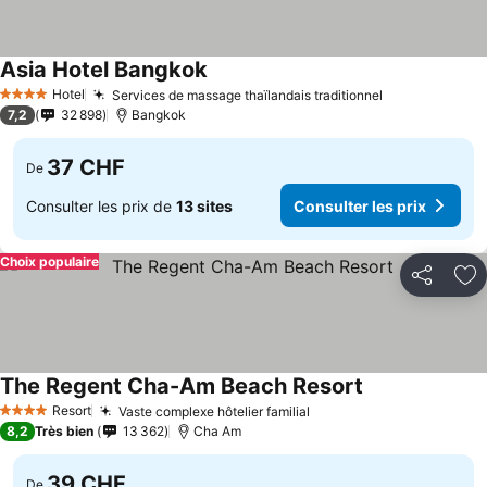
Asia Hotel Bangkok
Consulter les prix
Hotel
Services de massage thaïlandais traditionnel
Consulter les
4 Étoiles
7,2
32 898
Bangkok
37 CHF
De
Consulter les prix de
13 sites
Consulter les prix
Choix populaire
Partager
Aj
The Regent Cha-Am Beach Resort
Consulter les p
Resort
Vaste complexe hôtelier familial
Consulter les prix
4 Étoiles
8,2
Très bien
13 362
Cha Am
39 CHF
De