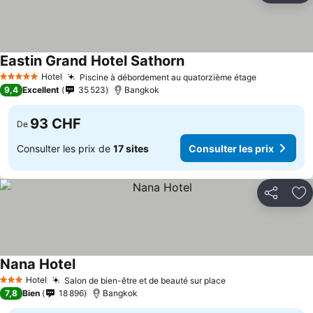
Eastin Grand Hotel Sathorn
Consulter les prix
Hotel
Piscine à débordement au quatorzième étage
Consulter l
5 Étoiles
9,4
Excellent
35 523
Bangkok
93 CHF
De
Consulter les prix de
17 sites
Consulter les prix
Partager
Aj
Nana Hotel
Consulter les prix
Hotel
Salon de bien-être et de beauté sur place
Consulter les pri
3 Étoiles
7,8
Bien
18 896
Bangkok