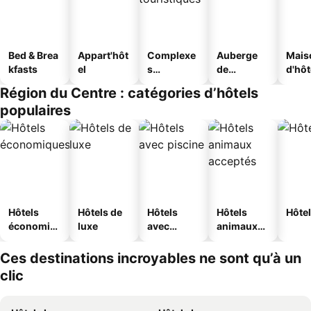
Bed & Brea
Appart'hôt
Complexe
Auberge
Mais
kfasts
el
s
de
d'hô
touristique
jeunesse
Région du Centre : catégories d’hôtels
s
populaires
Hôtels
Hôtels de
Hôtels
Hôtels
Hôtel
économiq
luxe
avec
animaux
ues
piscine
acceptés
Ces destinations incroyables ne sont qu’à un
clic