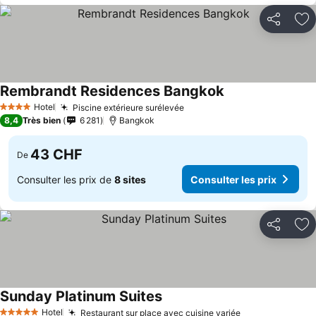
Partager
Aj
Rembrandt Residences Bangkok
Consulter les pri
Hotel
Piscine extérieure surélevée
Consulter les prix
4 Étoiles
8,4
Très bien
6 281
Bangkok
43 CHF
De
Consulter les prix de
8 sites
Consulter les prix
Partager
Aj
Sunday Platinum Suites
Consulter les prix
Hotel
Restaurant sur place avec cuisine variée
Consulter les 