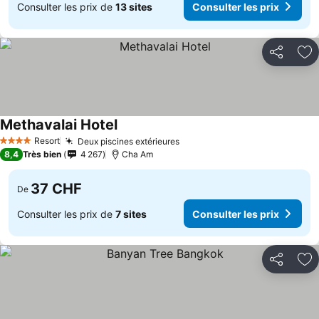
Consulter les prix de
13 sites
Consulter les prix
Partager
Aj
Methavalai Hotel
Consulter les prix
Resort
Deux piscines extérieures
Consulter les prix
4 Étoiles
8,4
Très bien
4 267
Cha Am
37 CHF
De
Consulter les prix de
7 sites
Consulter les prix
Partager
Aj