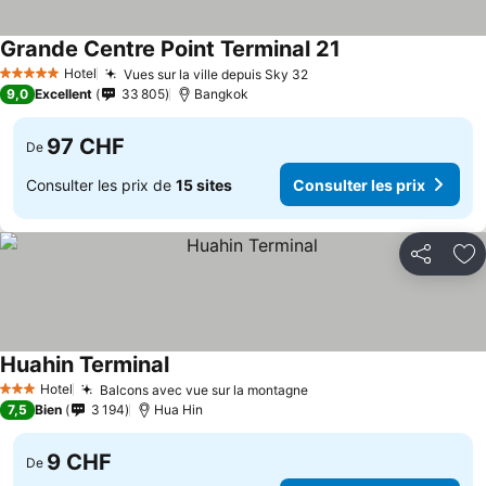
Grande Centre Point Terminal 21
Consulter les prix
Hotel
Vues sur la ville depuis Sky 32
Consulter les prix
5 Étoiles
9,0
Excellent
33 805
Bangkok
97 CHF
De
Consulter les prix de
15 sites
Consulter les prix
Partager
Aj
Huahin Terminal
Consulter les prix
Hotel
Balcons avec vue sur la montagne
Consulter les prix
3 Étoiles
7,5
Bien
3 194
Hua Hin
9 CHF
De