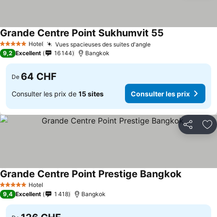
Grande Centre Point Sukhumvit 55
Consulter les p
Hotel
Vues spacieuses des suites d'angle
Consulter les prix
5 Étoiles
9,2
Excellent
16 144
Bangkok
64 CHF
De
Consulter les prix de
15 sites
Consulter les prix
Partager
Aj
Grande Centre Point Prestige Bangkok
Consulter 
Hotel
5 Étoiles
9,4
Excellent
1 418
Bangkok