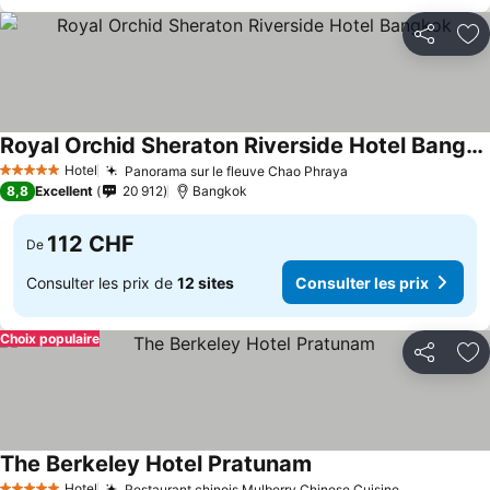
Partager
Aj
Royal Orchid Sheraton Riverside Hotel Bangkok
Consulter les prix
Hotel
Panorama sur le fleuve Chao Phraya
Consulter les pri
5 Étoiles
8,8
Excellent
20 912
Bangkok
112 CHF
De
Consulter les prix de
12 sites
Consulter les prix
Choix populaire
Partager
Aj
The Berkeley Hotel Pratunam
Consulter les prix
Hotel
Restaurant chinois Mulberry Chinese Cuisine