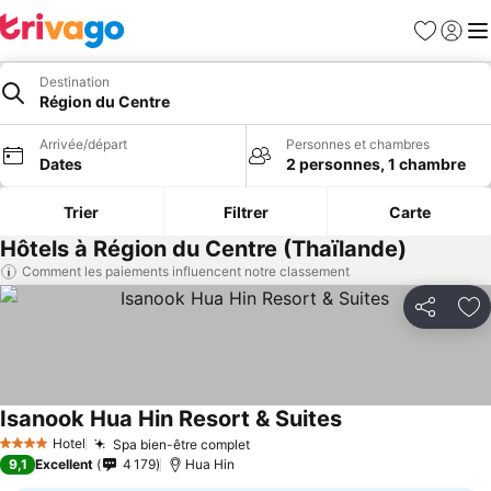
Favoris
Se con
Me
Destination
Région du Centre
Arrivée/départ
Personnes et chambres
Dates
2 personnes, 1 chambre
Trier
Filtrer
Carte
Hôtels à Région du Centre (Thaïlande)
Comment les paiements influencent notre classement
Partager
Aj
Isanook Hua Hin Resort & Suites
Consulter les prix
Hotel
Spa bien-être complet
Consulter les prix
4 Étoiles
9,1
Excellent
4 179
Hua Hin