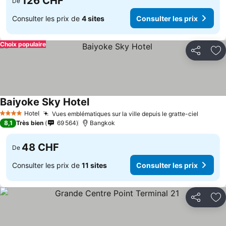
126 CHF
De
Consulter les prix de
4 sites
Consulter les prix
Choix populaire
Partager
Aj
Baiyoke Sky Hotel
Consulter les prix
Hotel
Vues emblématiques sur la ville depuis le gratte-ciel
Consult
4 Étoiles
8,1
Très bien
69 564
Bangkok
48 CHF
De
Consulter les prix de
11 sites
Consulter les prix
Partager
Aj