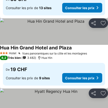
Consulter les prix de
13 sites
Consulter les prix
Partager
Aj
Hua Hin Grand Hotel and Plaza
Consulter les prix
Hotel
Vues panoramiques sur la côte et les montagnes
Consulter l
3 Étoiles
8,2
Très bien
3 482
Hua Hin
19 CHF
De
Consulter les prix de
9 sites
Consulter les prix
Partager
Aj