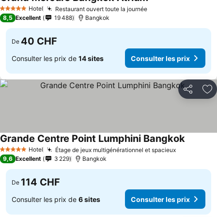
Consulter les prix
Hotel
Restaurant ouvert toute la journée
Consulter les prix
5 Étoiles
8,5
Excellent
19 488
Bangkok
40 CHF
De
Consulter les prix de
14 sites
Consulter les prix
Partager
Aj
Grande Centre Point Lumphini Bangkok
Consulter
Hotel
Étage de jeux multigénérationnel et spacieux
Consulter l
5 Étoiles
9,6
Excellent
3 229
Bangkok
114 CHF
De
Consulter les prix de
6 sites
Consulter les prix