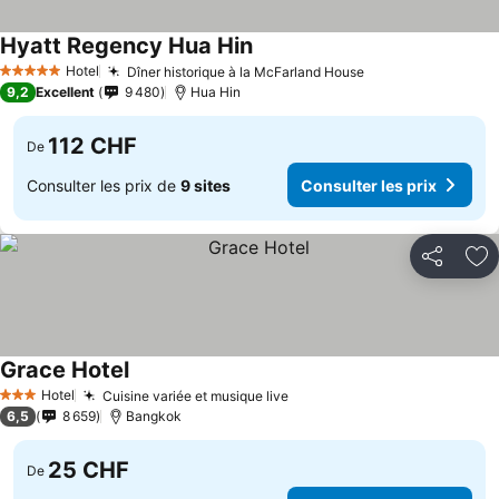
Hyatt Regency Hua Hin
Consulter les prix
Hotel
Dîner historique à la McFarland House
Consulter les pr
5 Étoiles
9,2
Excellent
9 480
Hua Hin
112 CHF
De
Consulter les prix de
9 sites
Consulter les prix
Partager
Aj
Grace Hotel
Consulter les prix
Hotel
Cuisine variée et musique live
Consulter les prix
3 Étoiles
6,5
8 659
Bangkok
25 CHF
De