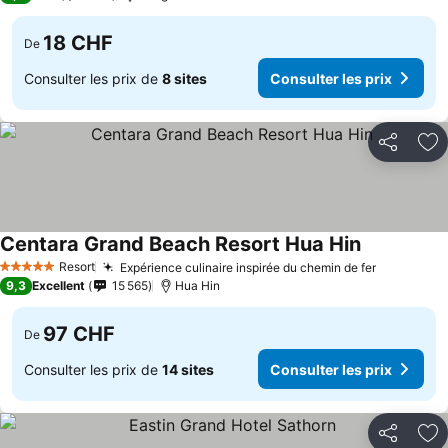
18 CHF
De
Consulter les prix de
8 sites
Consulter les prix
Partager
Aj
Centara Grand Beach Resort Hua Hin
Consulter l
Resort
Expérience culinaire inspirée du chemin de fer
Consulter
5 Étoiles
9,3
Excellent
15 565
Hua Hin
97 CHF
De
Consulter les prix de
14 sites
Consulter les prix
Partager
Aj