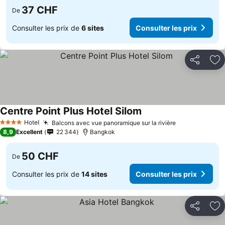
37 CHF
De
Consulter les prix de
6 sites
Consulter les prix
Partager
Aj
Centre Point Plus Hotel Silom
Consulter les prix
Hotel
Balcons avec vue panoramique sur la rivière
Consulter les
4 Étoiles
8,9
Excellent
22 344
Bangkok
50 CHF
De
Consulter les prix de
14 sites
Consulter les prix
Partager
Aj