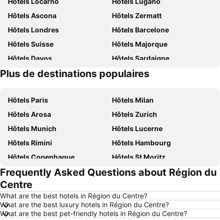
Hôtels Locarno
Hôtels Lugano
Hôtels Ascona
Hôtels Zermatt
Hôtels Londres
Hôtels Barcelone
Hôtels Suisse
Hôtels Majorque
Hôtels Davos
Hôtels Sardaigne
Plus de destinations populaires
Hôtels Italie
Hôtels Forêt-Noire
Hôtels Paris
Hôtels Milan
Hôtels Arosa
Hôtels Zurich
Hôtels Munich
Hôtels Lucerne
Hôtels Rimini
Hôtels Hambourg
Hôtels Copenhague
Hôtels St Moritz
Frequently Asked Questions about Région du
Hôtels Palma
Hôtels Thun
Centre
Hôtels Berne
Hôtels Annecy
What are the best hotels in Région du Centre?
Hôtels Nice
Hôtels Berlin
What are the best luxury hotels in Région du Centre?
What are the best pet-friendly hotels in Région du Centre?
Hôtels Interlaken
Hôtels Rust