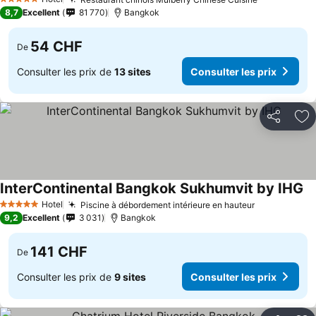
Consulter l
5 Étoiles
8,7
Excellent
81 770
Bangkok
54 CHF
De
Consulter les prix de
13 sites
Consulter les prix
Partager
Aj
InterContinental Bangkok Sukhumvit by IHG
Co
Hotel
Piscine à débordement intérieure en hauteur
Consulter l
5 Étoiles
9,2
Excellent
3 031
Bangkok
141 CHF
De
Consulter les prix de
9 sites
Consulter les prix