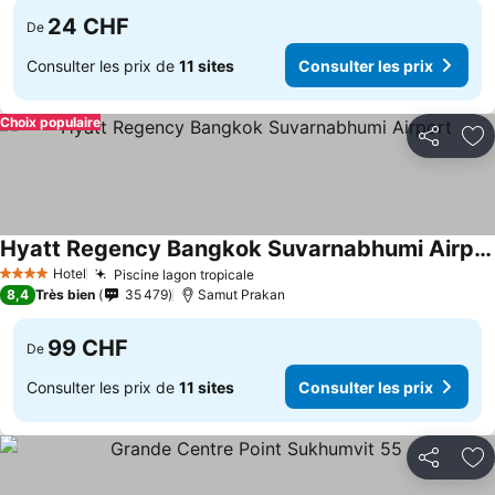
24 CHF
De
Consulter les prix de
11 sites
Consulter les prix
Choix populaire
Partager
Aj
Hyatt Regency Bangkok Suvarnabhumi Airport
Consulter les prix
Hotel
Piscine lagon tropicale
Consulter les prix
4 Étoiles
8,4
Très bien
35 479
Samut Prakan
99 CHF
De
Consulter les prix de
11 sites
Consulter les prix
Partager
Aj