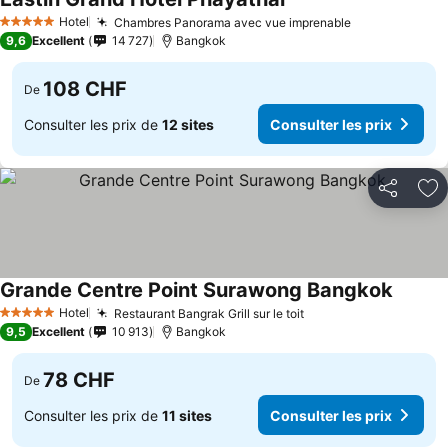
Consulter les prix
Hotel
Chambres Panorama avec vue imprenable
Consulter les
5 Étoiles
9,6
Excellent
14 727
Bangkok
108 CHF
De
Consulter les prix de
12 sites
Consulter les prix
Partager
Aj
Grande Centre Point Surawong Bangkok
Consult
Hotel
Restaurant Bangrak Grill sur le toit
Consulter les prix
5 Étoiles
9,5
Excellent
10 913
Bangkok
78 CHF
De
Consulter les prix de
11 sites
Consulter les prix