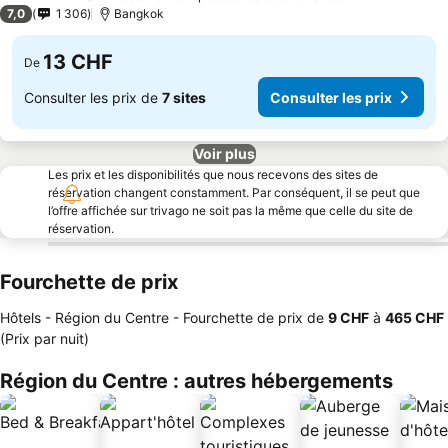
5 Étoiles
7,0
1 306
Bangkok
13 CHF
De
Consulter les prix de
7 sites
Consulter les prix
Voir plus
Les prix et les disponibilités que nous recevons des sites de
réservation changent constamment. Par conséquent, il se peut que
l’offre affichée sur trivago ne soit pas la même que celle du site de
réservation.
Fourchette de prix
Hôtels - Région du Centre -
Fourchette de prix
de
‎9 CHF
à
‎465 CHF
(Prix par nuit)
Région du Centre : autres hébergements