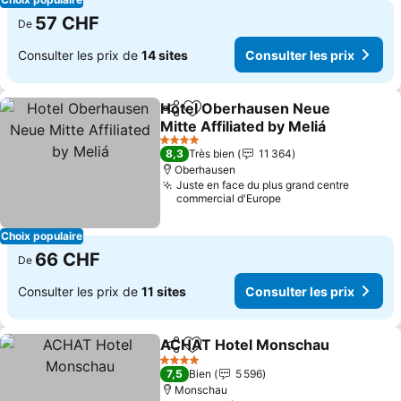
57 CHF
De
Consulter les prix de
14 sites
Consulter les prix
Hotel Oberhausen Neue
Partager
Ajouter à mes favoris
Mitte Affiliated by Meliá
Consulter les prix
4 Étoiles
8,3
Très bien
11 364
Oberhausen
Juste en face du plus grand centre
commercial d'Europe
Choix populaire
66 CHF
De
Consulter les prix de
11 sites
Consulter les prix
ACHAT Hotel Monschau
Partager
Ajouter à mes favoris
Co
4 Étoiles
7,5
Bien
5 596
Monschau