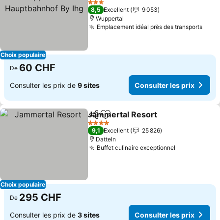
Hauptbahnhof By Ihg
Consulter les prix
3 Étoiles
8,5
Excellent
9 053
Wuppertal
Emplacement idéal près des transports
Cons
Choix populaire
60 CHF
De
Consulter les prix de
9 sites
Consulter les prix
Jammertal Resort
Partager
Ajouter à mes favoris
Consulte
4 Étoiles
9,1
Excellent
25 826
Datteln
Buffet culinaire exceptionnel
Consulter le
Choix populaire
295 CHF
De
Consulter les prix de
3 sites
Consulter les prix