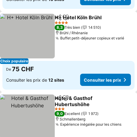
H+ Hotel Köln Brühl
Partager
Ajouter à mes favoris
Consult
4 Étoiles
8,3
Très bien
14 510
Brühl / Rhénanie
Buffet petit-déjeuner copieux et varié
Consu
Choix populaire
75 CHF
De
Consulter les prix de
12 sites
Consulter les prix
Hotel & Gasthof
Partager
Ajouter à mes favoris
Hubertushöhe
Consulter les prix
3 Étoiles
9,0
Excellent
1 972
Schmallenberg
Expérience inégalée pour les chiens
Consult