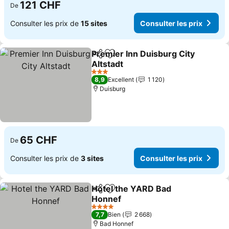
121 CHF
De
Consulter les prix de
15 sites
Consulter les prix
Premier Inn Duisburg City
Partager
Ajouter à mes favoris
Altstadt
Consulter les prix
3 Étoiles
8,9
Excellent
1 120
Duisburg
65 CHF
De
Consulter les prix de
3 sites
Consulter les prix
Hotel the YARD Bad
Partager
Ajouter à mes favoris
Honnef
Consulter les prix
4 Étoiles
7,7
Bien
2 668
Bad Honnef