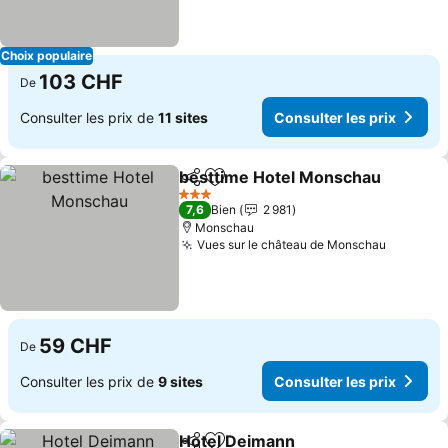
Choix populaire
103 CHF
De
Consulter les prix de
11 sites
Consulter les prix
besttime Hotel Monschau
Partager
Ajouter à mes favoris
3 Étoiles
7,6
Bien
2 981
Monschau
Vues sur le château de Monschau
Consulte
59 CHF
De
Consulter les prix de
9 sites
Consulter les prix
Hotel Deimann