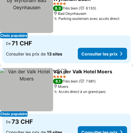
Oeynhausen
Consulter les prix
4 Étoiles
8,3
Très bien
6 130
Bad Oeynhausen
Parking souterrain avec accès direct
Consul
Choix populaire
71 CHF
De
Consulter les prix de
13 sites
Consulter les prix
Van der Valk Hotel Moers
Partager
Ajouter à mes favoris
4 Étoiles
8,1
Très bien
7 681
Moers
Accès direct à un grand parc
Consulter le
Choix populaire
73 CHF
De
Consulter les prix de
15 sites
Consulter les prix