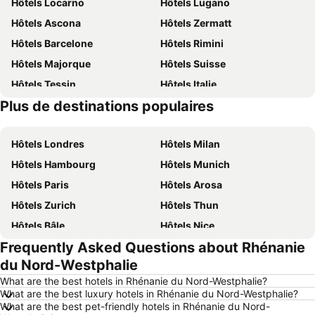
Hôtels Locarno
Hôtels Lugano
Hôtels Ascona
Hôtels Zermatt
Hôtels Barcelone
Hôtels Rimini
Hôtels Majorque
Hôtels Suisse
Hôtels Tessin
Hôtels Italie
Plus de destinations populaires
Hôtels Sardaigne
Hôtels Davos
Hôtels Londres
Hôtels Milan
Hôtels Hambourg
Hôtels Munich
Hôtels Paris
Hôtels Arosa
Hôtels Zurich
Hôtels Thun
Hôtels Bâle
Hôtels Nice
Frequently Asked Questions about Rhénanie
Hôtels Lucerne
Hôtels Copenhague
du Nord-Westphalie
Hôtels Rome
Hôtels St Moritz
What are the best hotels in Rhénanie du Nord-Westphalie?
Hôtels Palma
Hôtels Pontresina
What are the best luxury hotels in Rhénanie du Nord-Westphalie?
What are the best pet-friendly hotels in Rhénanie du Nord-
Hôtels Annecy
Hôtels Berne