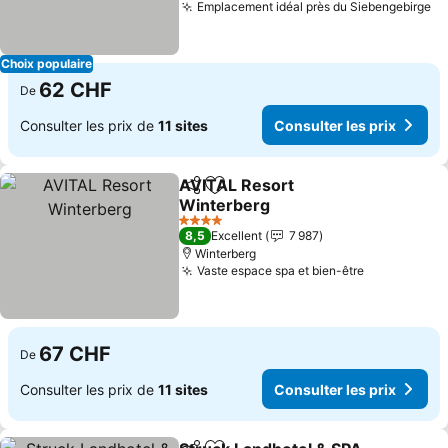
Emplacement idéal près du Siebengebirge
Co
Choix populaire
62 CHF
De
Consulter les prix de
11 sites
Consulter les prix
AVITAL Resort
Partager
Ajouter à mes favoris
Winterberg
Consulter les prix
4 Étoiles
8,5
Excellent
7 987
Winterberg
Vaste espace spa et bien-être
Consulter l
67 CHF
De
Consulter les prix de
11 sites
Consulter les prix