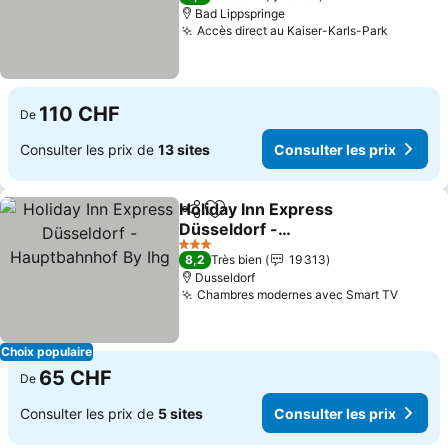
Bad Lippspringe
Accès direct au Kaiser-Karls-Park
Consulte
110 CHF
De
Consulter les prix de
13 sites
Consulter les prix
Holiday Inn Express
Partager
Ajouter à mes favoris
Düsseldorf -
Hauptbahnhof By Ihg
Consulter les prix
3 Étoiles
8,2
Très bien
19 313
Dusseldorf
Chambres modernes avec Smart TV
Consul
Choix populaire
65 CHF
De
Consulter les prix de
5 sites
Consulter les prix