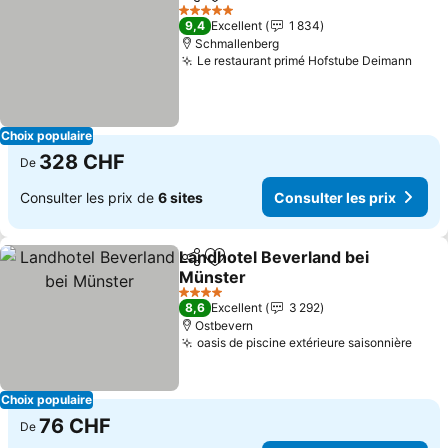
Partager
Ajouter à mes favoris
Consulter le
5 Étoiles
9,4
Excellent
1 834
Schmallenberg
Le restaurant primé Hofstube Deimann
Cons
Choix populaire
328 CHF
De
Consulter les prix de
6 sites
Consulter les prix
Landhotel Beverland bei
Partager
Ajouter à mes favoris
Münster
Consulter les prix
4 Étoiles
8,6
Excellent
3 292
Ostbevern
oasis de piscine extérieure saisonnière
Cons
Choix populaire
76 CHF
De