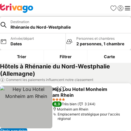
Favoris
Se con
Me
Destination
Rhénanie du Nord-Westphalie
Arrivée/départ
Personnes et chambres
Dates
2 personnes, 1 chambre
Trier
Filtrer
Carte
Hôtels à Rhénanie du Nord-Westphalie
(Allemagne)
Comment les paiements influencent notre classement
Hey Lou Hotel Monheim
Partager
Ajouter à mes favoris
am Rhein
Consulter les prix
4 Étoiles
8,3
Très bien
3 244
Monheim am Rhein
Emplacement stratégique pour l'accès
régional
Choix populaire