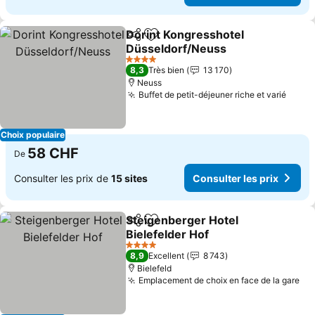
Dorint Kongresshotel
Partager
Ajouter à mes favoris
Düsseldorf/Neuss
Consulter les prix
4 Étoiles
8,3
Très bien
13 170
Neuss
Buffet de petit-déjeuner riche et varié
Consu
Choix populaire
58 CHF
De
Consulter les prix de
15 sites
Consulter les prix
Steigenberger Hotel
Partager
Ajouter à mes favoris
Bielefelder Hof
Consulter les prix
4 Étoiles
8,9
Excellent
8 743
Bielefeld
Emplacement de choix en face de la gare
Con