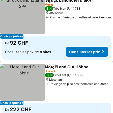
Struck Landhotel & SPA
Partager
Ajouter à mes favoris
Con
3 Étoiles
8,4
Très bien
1 783
Attendorn
Piscine intérieure chauffée et bain à remous
Choix populaire
92 CHF
De
Consulter les prix de
9 sites
Consulter les prix
Hotel Land Gut Höhne
Partager
Ajouter à mes favoris
Cons
4 Étoiles
8,9
Excellent
17 339
Mettmann
Paysage de piscines thermales chauffées
Co
Choix populaire
222 CHF
De