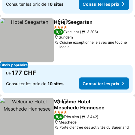
Consulter les prix de
10 sites
Consulter les prix
Hotel Seegarten
Partager
Ajouter à mes favoris
Consulter 
4 Étoiles
9,0
Excellent
3 206
Sundern
Cuisine exceptionnelle avec une touche
locale
Choix populaire
177 CHF
De
Consulter les prix de
10 sites
Consulter les prix
Welcome Hotel
Partager
Ajouter à mes favoris
Meschede Hennesee
Consulter les prix
4 Étoiles
8,4
Très bien
3 442
Meschede
Porte d'entrée des activités du Sauerland
Co