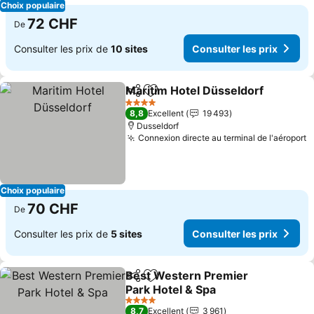
Choix populaire
72 CHF
De
Consulter les prix de
10 sites
Consulter les prix
Maritim Hotel Düsseldorf
Partager
Ajouter à mes favoris
C
4 Étoiles
8,8
Excellent
19 493
Dusseldorf
Connexion directe au terminal de l'aéroport
C
Choix populaire
70 CHF
De
Consulter les prix de
5 sites
Consulter les prix
Best Western Premier
Partager
Ajouter à mes favoris
Park Hotel & Spa
Consulter les prix
4 Étoiles
8,7
Excellent
3 961