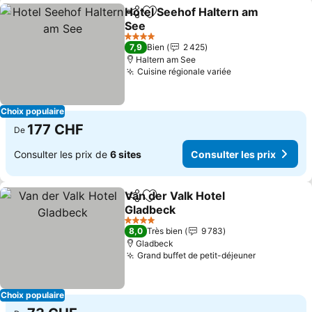
Hotel Seehof Haltern am
Partager
Ajouter à mes favoris
See
Consulter les prix
4 Étoiles
7,9
Bien
2 425
Haltern am See
Cuisine régionale variée
Consulter les p
Choix populaire
177 CHF
De
Consulter les prix de
6 sites
Consulter les prix
Van der Valk Hotel
Partager
Ajouter à mes favoris
Gladbeck
Consulter les prix
4 Étoiles
8,0
Très bien
9 783
Gladbeck
Grand buffet de petit-déjeuner
Consulter l
Choix populaire