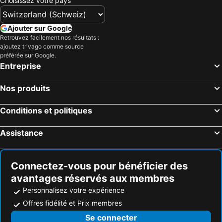
Choisissez votre pays
Hôtels Siegen
Hôtels Recklinghausen
Hôtels Meerbusch
Hôtels Mülheim an der Ruhr
Ajouter sur Google
Hôtels Hilden
Hôtels Bornheim
Retrouvez facilement nos résultats :
ajoutez trivago comme source
Hôtels Solingen
Hôtels Frechen
préférée sur Google.
Entreprise
Hôtels Düren
Hôtels Bad Honnef
Hôtels Winterberg
Hôtels Wesseling
Nos produits
Hôtels Hamm
Hôtels Siegburg
Hôtels Gladbeck
Hôtels Wesel
Conditions et politiques
Hôtels Kaarst
Hôtels Horn-Bad Meinberg
Assistance
Hôtels Herne
Hôtels Remscheid
Connectez-vous pour bénéficier des
avantages réservés aux membres
Personnalisez votre expérience
Offres fidélité et Prix membres
Se connecter