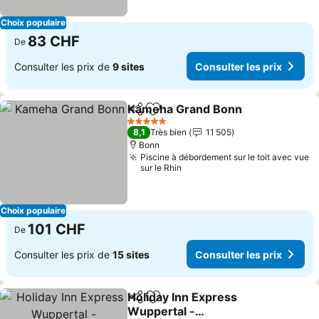
Choix populaire
83 CHF
De
Consulter les prix de
9 sites
Consulter les prix
Kameha Grand Bonn
Partager
Ajouter à mes favoris
Consul
5 Étoiles
8,1
Très bien
11 505
Bonn
Piscine à débordement sur le toit avec vue
sur le Rhin
Choix populaire
101 CHF
De
Consulter les prix de
15 sites
Consulter les prix
Holiday Inn Express
Partager
Ajouter à mes favoris
Wuppertal -