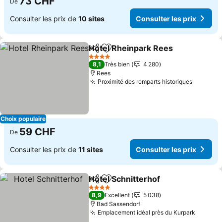
73 CHF
De
Consulter les prix de
10 sites
Consulter les prix
Hotel Rheinpark Rees
Partager
Ajouter à mes favoris
Cons
4 Étoiles
8,1
Très bien
4 280
Rees
Proximité des remparts historiques
Consulte
Choix populaire
59 CHF
De
Consulter les prix de
11 sites
Consulter les prix
Hotel Schnitterhof
Partager
Ajouter à mes favoris
Consulte
4 Étoiles
8,9
Excellent
5 038
Bad Sassendorf
Emplacement idéal près du Kurpark
Consult