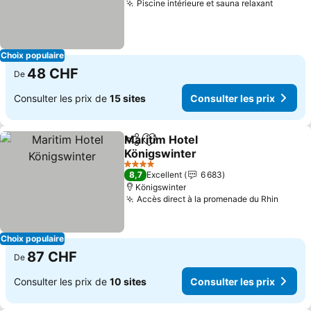
Piscine intérieure et sauna relaxant
Consult
Choix populaire
48 CHF
De
Consulter les prix de
15 sites
Consulter les prix
Maritim Hotel
Partager
Ajouter à mes favoris
Königswinter
Consulter les prix
4 Étoiles
8,7
Excellent
6 683
Königswinter
Accès direct à la promenade du Rhin
Consul
Choix populaire
87 CHF
De
Consulter les prix de
10 sites
Consulter les prix