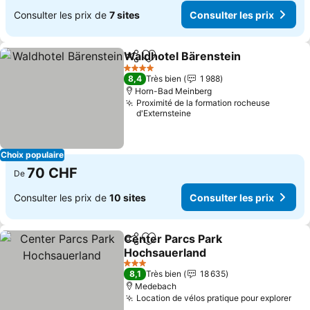
Consulter les prix de
7 sites
Consulter les prix
Waldhotel Bärenstein
Partager
Ajouter à mes favoris
Cons
4 Étoiles
8,4
Très bien
1 988
Horn-Bad Meinberg
Proximité de la formation rocheuse
d'Externsteine
Choix populaire
70 CHF
De
Consulter les prix de
10 sites
Consulter les prix
Center Parcs Park
Partager
Ajouter à mes favoris
Hochsauerland
Consulter les prix
3 Étoiles
8,1
Très bien
18 635
Medebach
Location de vélos pratique pour explorer
Con