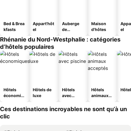
Bed & Brea
Appart'hôt
Auberge
Maison
Appa
kfasts
el
de
d'hôtes
el
jeunesse
Rhénanie du Nord-Westphalie : catégories
d’hôtels populaires
Hôtels
Hôtels de
Hôtels
Hôtels
Hôtel
économiq
luxe
avec
animaux
ues
piscine
acceptés
Ces destinations incroyables ne sont qu’à un
clic