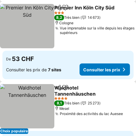
Premier Inn Köln City Süd
Partager
Ajouter à mes favoris
C
3 Étoiles
8,2
Très bien
14 673
Cologne
Vue imprenable sur la ville depuis les étages
supérieurs
53 CHF
De
Consulter les prix de
7 sites
Consulter les prix
Waldhotel
Partager
Ajouter à mes favoris
Tannenhäuschen
Consulter les prix
4 Étoiles
8,1
Très bien
25 273
Wesel
Proximité des activités du lac Auesee
Consu
Choix populaire