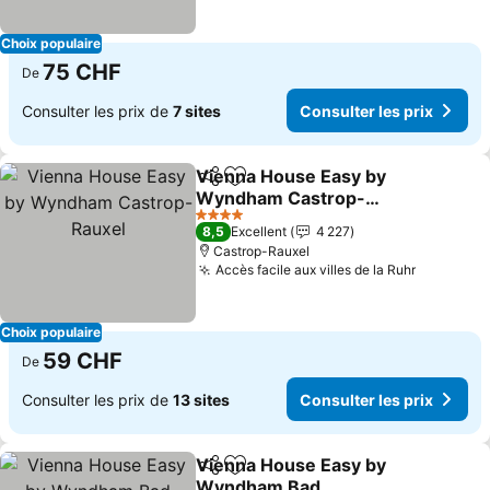
Choix populaire
75 CHF
De
Consulter les prix de
7 sites
Consulter les prix
Vienna House Easy by
Partager
Ajouter à mes favoris
Wyndham Castrop-
Rauxel
Consulter les prix
4 Étoiles
8,5
Excellent
4 227
Castrop-Rauxel
Accès facile aux villes de la Ruhr
Consulter
Choix populaire
59 CHF
De
Consulter les prix de
13 sites
Consulter les prix
Vienna House Easy by
Partager
Ajouter à mes favoris
Wyndham Bad