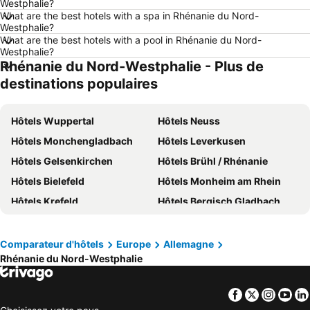
Westphalie?
Hôtels Amsterdam
Hôtels Lac de Garde
What are the best hotels with a spa in Rhénanie du Nord-
Westphalie?
Hôtels Crète
Hôtels Forêt-Noire
What are the best hotels with a pool in Rhénanie du Nord-
Westphalie?
Hôtels Ibiza
Hôtels Grisons
Rhénanie du Nord-Westphalie - Plus de
Hôtels Tyrol du Sud
Hôtels Ligurie
destinations populaires
Hôtels Grèce
Hôtels Tyrol
Hôtels Algarve
Hôtels Lake Constance
Hôtels Wuppertal
Hôtels Neuss
Hôtels Valais
Hôtels Vorarlberg
Hôtels Monchengladbach
Hôtels Leverkusen
Hôtels Île de Rhodes
Hôtels Maldives
Hôtels Gelsenkirchen
Hôtels Brühl / Rhénanie
Hôtels Djerba
Hôtels Espagne
Hôtels Bielefeld
Hôtels Monheim am Rhein
Hôtels Province d'Antalya
Hôtels Toscane
Hôtels Krefeld
Hôtels Bergisch Gladbach
Hôtels Ratingen
Hôtels Königswinter
Hôtels Troisdorf
Hôtels Hürth
Comparateur d'hôtels
Europe
Allemagne
Rhénanie du Nord-Westphalie
Hôtels Hagen
Hôtels Pulheim
Hôtels Monschau
Hôtels Paderborn
Facebook
Twitter
Insta
Yo
Hôtels Guetersloh
Hôtels Bad Salzuflen