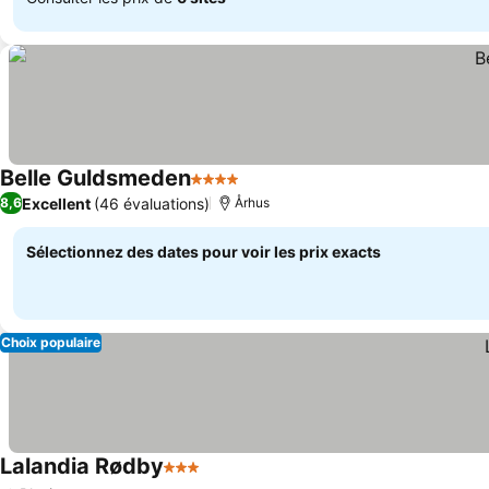
Belle Guldsmeden
4 Étoiles
Consulter les prix
Excellent
(46 évaluations)
8,6
Århus
Sélectionnez des dates pour voir les prix exacts
Choix populaire
Lalandia Rødby
3 Étoiles
Consulter les prix