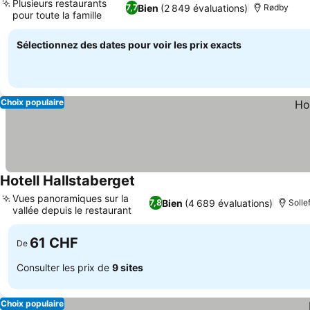
Plusieurs restaurants
Bien
(2 849 évaluations)
7,7
Rødby
pour toute la famille
Consulter les prix
Sélectionnez des dates pour voir les prix exacts
Choix populaire
Hotell Hallstaberget
Consulter les prix
Vues panoramiques sur la
Bien
(4 689 évaluations)
7,8
Solle
vallée depuis le restaurant
Consulter les prix
61 CHF
De
Consulter les prix de
9 sites
Choix populaire