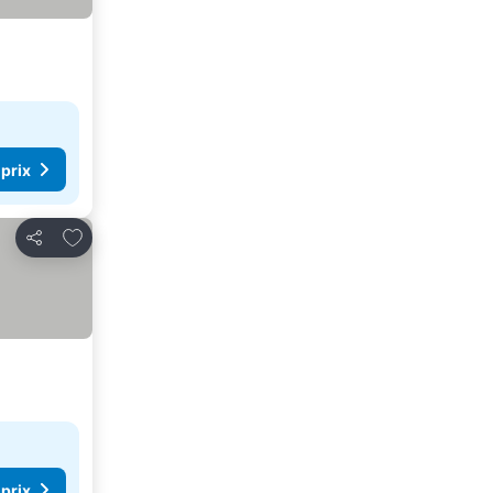
 prix
Ajouter à mes favoris
Partager
 prix