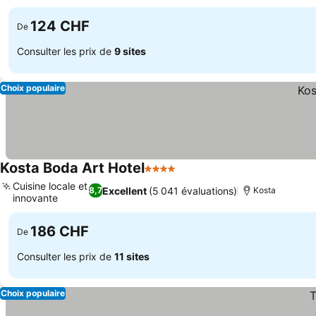
Consulter les prix
124 CHF
De
Consulter les prix de
9 sites
Choix populaire
Kosta Boda Art Hotel
4 Étoiles
Consulter les prix
Cuisine locale et
Excellent
(5 041 évaluations)
8,7
Kosta
innovante
Consulter les prix
186 CHF
De
Consulter les prix de
11 sites
Choix populaire