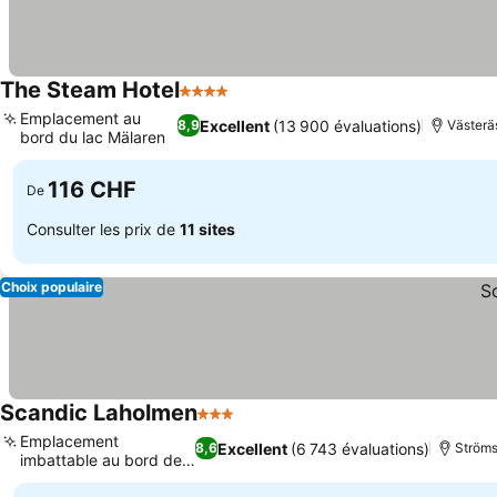
The Steam Hotel
4 Étoiles
Consulter les prix
Emplacement au
Excellent
(13 900 évaluations)
8,9
Västerä
bord du lac Mälaren
Consulter les prix
116 CHF
De
Consulter les prix de
11 sites
Choix populaire
Scandic Laholmen
3 Étoiles
Consulter les prix
Emplacement
Excellent
(6 743 évaluations)
8,6
Ström
imbattable au bord de
Consulter les prix
l'eau