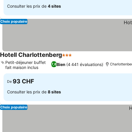
Consulter les prix de
4 sites
Choix populaire
Hotell Charlottenberg
3 Étoiles
Consulter les prix
Petit-déjeuner buffet
Bien
(4 441 évaluations)
7,8
Charlottenbe
fait maison inclus
Consulter les prix
93 CHF
De
Consulter les prix de
8 sites
Choix populaire