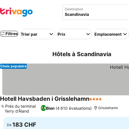
Destination
Filtres
Trier par
Prix
Emplacement
Hôtels à Scandinavia
Choix populaire
Hotell Havsbaden i Grisslehamn
4 Étoiles
Consulter le
Près du terminal
Bien
(4 610 évaluations)
7,8
Grisslehamn
ferry d'Åland
Consulter les prix
183 CHF
De