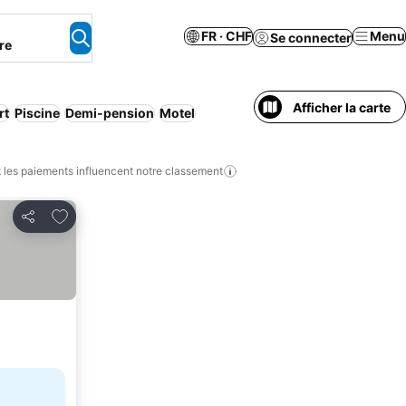
FR · CHF
Menu
Se connecter
re
Afficher la carte
rt
Piscine
Demi-pension
Motel
les paiements influencent notre classement
Ajouter à mes favoris
Partager