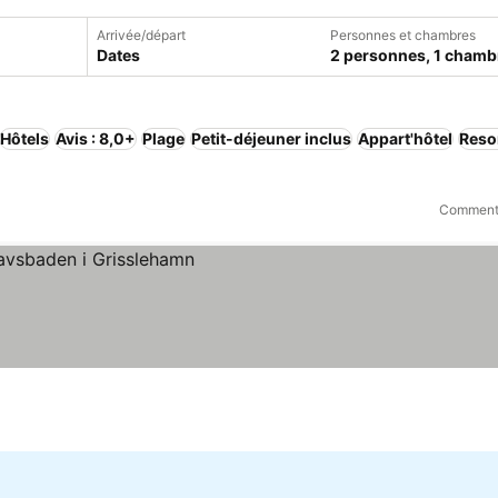
Arrivée/départ
Personnes et chambres
Dates
2 personnes, 1 chamb
Hôtels
Avis : 8,0+
Plage
Petit-déjeuner inclus
Appart'hôtel
Reso
Comment 
s prix