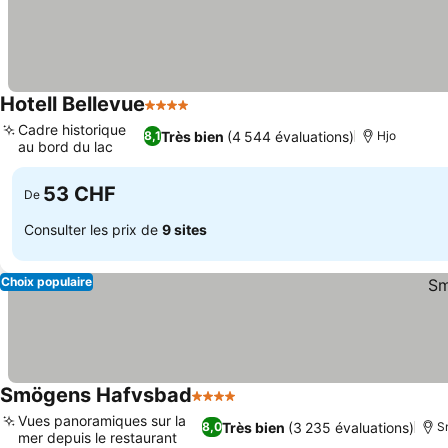
Hotell Bellevue
4 Étoiles
Consulter les prix
Cadre historique
Très bien
(4 544 évaluations)
8,1
Hjo
au bord du lac
Consulter les prix
53 CHF
De
Consulter les prix de
9 sites
Choix populaire
Smögens Hafvsbad
4 Étoiles
Consulter les prix
Vues panoramiques sur la
Très bien
(3 235 évaluations)
8,0
S
mer depuis le restaurant