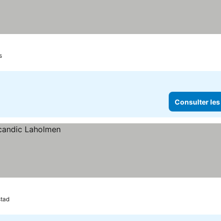
s
Consulter les
stad