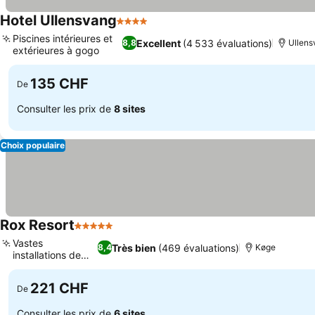
Hotel Ullensvang
4 Étoiles
Consulter les prix
Piscines intérieures et
Excellent
(4 533 évaluations)
8,8
Ullens
extérieures à gogo
Consulter les prix
135 CHF
De
Consulter les prix de
8 sites
Choix populaire
Rox Resort
5 Étoiles
Consulter les prix
Vastes
Très bien
(469 évaluations)
8,4
Køge
installations de
Consulter les prix
piscine
221 CHF
De
Consulter les prix de
6 sites