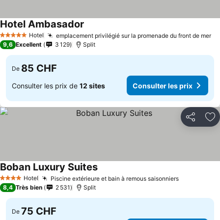
Hotel Ambasador
Hotel
emplacement privilégié sur la promenade du front de mer
5 Étoiles
9,6
Excellent
3 129
Split
85 CHF
De
Consulter les prix de
12 sites
Consulter les prix
Partager
Aj
Boban Luxury Suites
Hotel
Piscine extérieure et bain à remous saisonniers
4 Étoiles
8,4
Très bien
2 531
Split
75 CHF
De