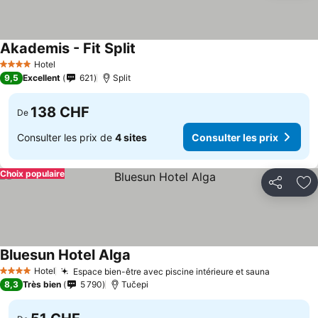
Akademis - Fit Split
Hotel
4 Étoiles
9,5
Excellent
621
Split
138 CHF
De
Consulter les prix de
4 sites
Consulter les prix
Choix populaire
Partager
Aj
Bluesun Hotel Alga
Hotel
Espace bien-être avec piscine intérieure et sauna
4 Étoiles
8,3
Très bien
5 790
Tučepi