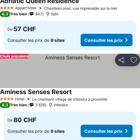
Adriatic Queen Residence
Appart'hôtel
Chambres avec vue imprenable sur la mer
4 Étoiles
8,3
Très bien
847
Split
57 CHF
De
Consulter les prix de
9 sites
Consulter les prix
Choix populaire
Partager
Aj
Aminess Senses Resort
Hotel
Le charmant village de Vrboska à proximité
4 Étoiles
8,3
Très bien
3 826
Vrboska
80 CHF
De
Consulter les prix de
9 sites
Consulter les prix