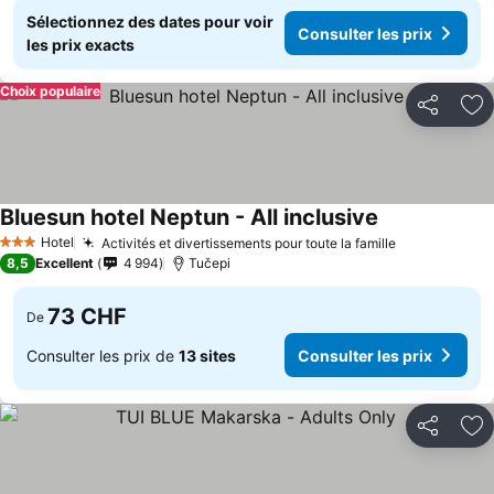
Sélectionnez des dates pour voir
Consulter les prix
les prix exacts
Choix populaire
Partager
Aj
Bluesun hotel Neptun - All inclusive
Hotel
Activités et divertissements pour toute la famille
3 Étoiles
8,5
Excellent
4 994
Tučepi
73 CHF
De
Consulter les prix de
13 sites
Consulter les prix
Partager
Aj