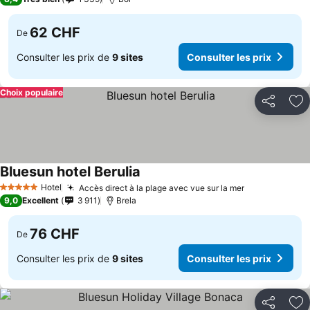
62 CHF
De
Consulter les prix de
9 sites
Consulter les prix
Choix populaire
Partager
Aj
Bluesun hotel Berulia
Hotel
Accès direct à la plage avec vue sur la mer
5 Étoiles
9,0
Excellent
3 911
Brela
76 CHF
De
Consulter les prix de
9 sites
Consulter les prix
Partager
Aj