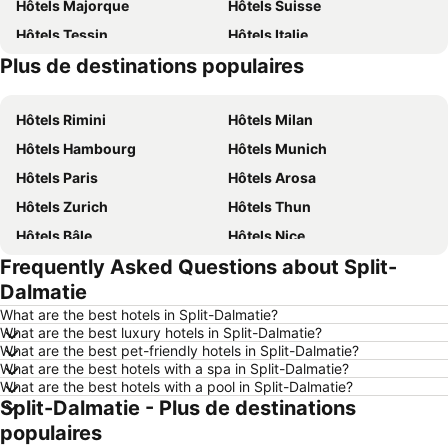
Hôtels Majorque
Hôtels Suisse
Hôtels Tessin
Hôtels Italie
Plus de destinations populaires
Hôtels Davos
Hôtels Lac de Garde
Hôtels Rimini
Hôtels Milan
Hôtels Hambourg
Hôtels Munich
Hôtels Paris
Hôtels Arosa
Hôtels Zurich
Hôtels Thun
Hôtels Bâle
Hôtels Nice
Frequently Asked Questions about Split-
Hôtels Lucerne
Hôtels Copenhague
Dalmatie
Hôtels Rome
Hôtels St Moritz
What are the best hotels in Split-Dalmatie?
Hôtels Palma
Hôtels Pontresina
What are the best luxury hotels in Split-Dalmatie?
What are the best pet-friendly hotels in Split-Dalmatie?
Hôtels Annecy
Hôtels Berne
What are the best hotels with a spa in Split-Dalmatie?
Hôtels Amsterdam
Hôtels Sardaigne
What are the best hotels with a pool in Split-Dalmatie?
Split-Dalmatie - Plus de destinations
Hôtels Crète
Hôtels Forêt-Noire
populaires
Hôtels Ibiza
Hôtels Grisons