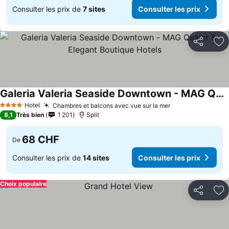
Consulter les prix de
7 sites
Consulter les prix
Partager
Aj
Galeria Valeria Seaside Downtown - MAG Quaint & Elegant Boutique Hotels
Hotel
Chambres et balcons avec vue sur la mer
4 Étoiles
8,1
Très bien
1 201
Split
68 CHF
De
Consulter les prix de
14 sites
Consulter les prix
Choix populaire
Partager
Aj