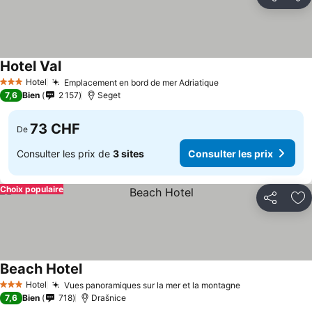
Partager
Aj
Hotel Val
Hotel
Emplacement en bord de mer Adriatique
3 Étoiles
7,6
Bien
2 157
Seget
73 CHF
De
Consulter les prix de
3 sites
Consulter les prix
Choix populaire
Partager
Aj
Beach Hotel
Hotel
Vues panoramiques sur la mer et la montagne
3 Étoiles
7,6
Bien
718
Drašnice