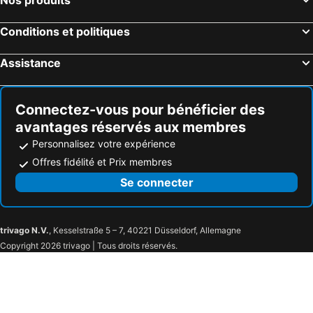
Hôtels Komiža
Hôtels Okrug
Conditions et politiques
Hôtels Zagvozd
Hôtels Ivan Dolac
Hôtels Slatine
Hôtels Krilo
Assistance
Hôtels Trilj
Hôtels Krilo Jesenice
Hôtels Imotski
Connectez-vous pour bénéficier des
avantages réservés aux membres
Personnalisez votre expérience
Offres fidélité et Prix membres
Se connecter
trivago N.V.
, Kesselstraße 5 – 7, 40221 Düsseldorf, Allemagne
Copyright 2026 trivago | Tous droits réservés.