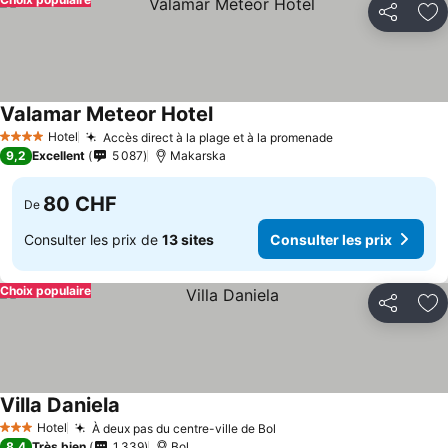
Partager
Aj
Valamar Meteor Hotel
Hotel
Accès direct à la plage et à la promenade
4 Étoiles
9,2
Excellent
5 087
Makarska
80 CHF
De
Consulter les prix de
13 sites
Consulter les prix
Choix populaire
Partager
Aj
Villa Daniela
Hotel
À deux pas du centre-ville de Bol
3 Étoiles
8,4
Très bien
1 339
Bol