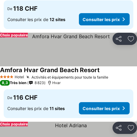
118 CHF
De
Consulter les prix de
12 sites
Consulter les prix
Choix populaire
Partager
Aj
Amfora Hvar Grand Beach Resort
Hotel
Activités et équipements pour toute la famille
4 Étoiles
8,3
Très bien
8 823
Hvar
116 CHF
De
Consulter les prix de
11 sites
Consulter les prix
Choix populaire
Partager
Aj