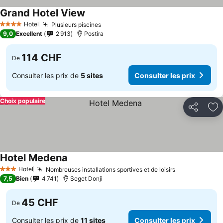
Grand Hotel View
Hotel
Plusieurs piscines
4 Étoiles
9,0
Excellent
2 913
Postira
114 CHF
De
Consulter les prix de
5 sites
Consulter les prix
Choix populaire
Partager
Aj
Hotel Medena
Hotel
Nombreuses installations sportives et de loisirs
3 Étoiles
7,5
Bien
4 741
Seget Donji
45 CHF
De
Consulter les prix de
11 sites
Consulter les prix