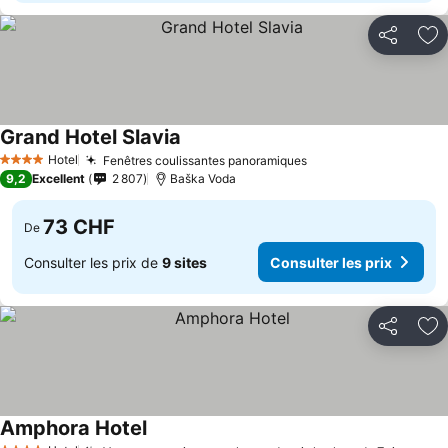
Partager
Aj
Grand Hotel Slavia
Hotel
Fenêtres coulissantes panoramiques
4 Étoiles
9,2
Excellent
2 807
Baška Voda
73 CHF
De
Consulter les prix de
9 sites
Consulter les prix
Partager
Aj
Amphora Hotel