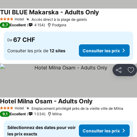
TUI BLUE Makarska - Adults Only
Hotel
Accès direct à la plage de galets
4 Étoiles
8,7
Excellent
4 154
Podgora
67 CHF
De
Consulter les prix de
12 sites
Consulter les prix
Partager
Aj
Hotel Milna Osam - Adults Only
Hotel
Emplacement privilégié près de la vieille ville de Milna
4 Étoiles
9,1
Excellent
1 034
Milna
Sélectionnez des dates pour voir
Consulter les prix
les prix exacts