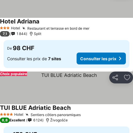
Hotel Adriana
Hotel
Restaurant et terrasse en bord de mer
3 Étoiles
7,1
1 844
Split
98 CHF
De
Consulter les prix de
7 sites
Consulter les prix
Choix populaire
Partager
Aj
TUI BLUE Adriatic Beach
Hotel
Sentiers côtiers panoramiques
4 Étoiles
8,8
Excellent
6 124
Živogošće