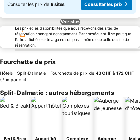
Consulter les prix de
6 sites
Consulter les prix
Voir plus
Les prix et les disponibilités que nous recevons des sites de
réservation changent constamment. Par conséquent, il se peut que
l’offre affichée sur trivago ne soit pas la même que celle du site de
réservation.
Fourchette de prix
Hôtels - Split-Dalmatie -
Fourchette de prix
de
‎43 CHF
à
‎172 CHF
(Prix par nuit)
Split-Dalmatie : autres hébergements
Bed & Brea
Appart'hôt
Complexe
Auberge
Mais