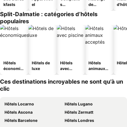
kfasts
el
s
de
d'hô
touristique
jeunesse
Split-Dalmatie : catégories d’hôtels
s
populaires
Hôtels
Hôtels de
Hôtels
Hôtels
Hôtel
économiq
luxe
avec
animaux
ues
piscine
acceptés
Ces destinations incroyables ne sont qu’à un
clic
Hôtels Locarno
Hôtels Lugano
Hôtels Ascona
Hôtels Zermatt
Hôtels Barcelone
Hôtels Londres