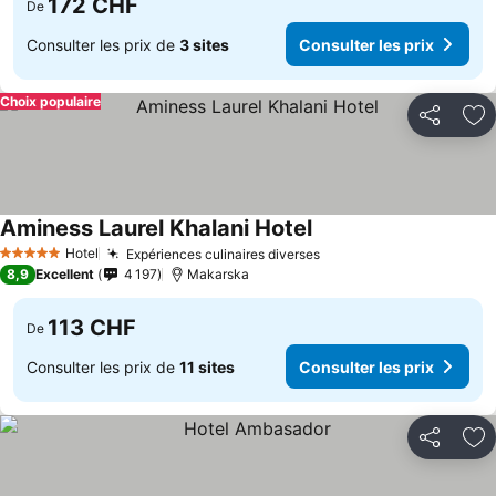
172 CHF
De
Consulter les prix de
3 sites
Consulter les prix
Choix populaire
Partager
Aj
Aminess Laurel Khalani Hotel
Hotel
Expériences culinaires diverses
5 Étoiles
8,9
Excellent
4 197
Makarska
113 CHF
De
Consulter les prix de
11 sites
Consulter les prix
Partager
Aj