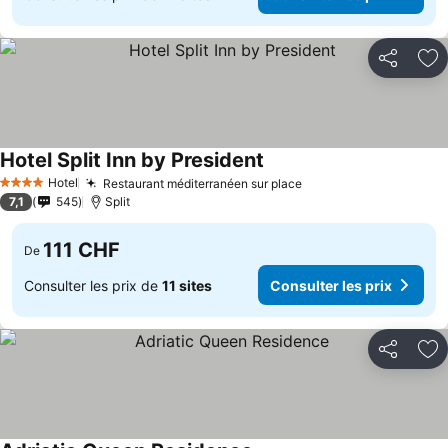
Partager
Aj
Hotel Split Inn by President
Hotel
Restaurant méditerranéen sur place
4 Étoiles
7,1
545
Split
111 CHF
De
Consulter les prix de
11 sites
Consulter les prix
Partager
Aj