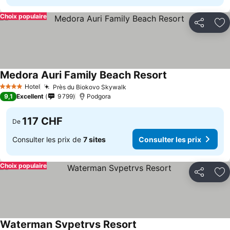
Choix populaire
Partager
Aj
Medora Auri Family Beach Resort
Hotel
Près du Biokovo Skywalk
4 Étoiles
9,1
Excellent
9 799
Podgora
117 CHF
De
Consulter les prix de
7 sites
Consulter les prix
Choix populaire
Partager
Aj
Waterman Svpetrvs Resort