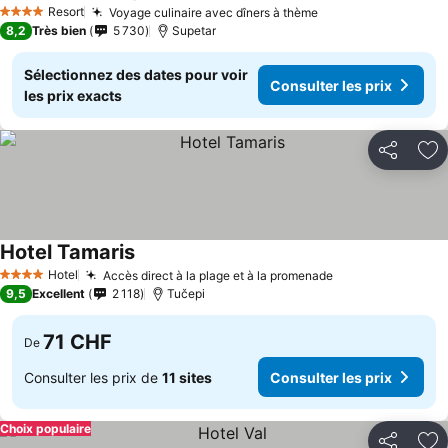
Resort
Voyage culinaire avec dîners à thème
4 Étoiles
8,2
Très bien
5 730
Supetar
Sélectionnez des dates pour voir
Consulter les prix
les prix exacts
Partager
Aj
Hotel Tamaris
Hotel
Accès direct à la plage et à la promenade
4 Étoiles
9,5
Excellent
2 118
Tučepi
71 CHF
De
Consulter les prix de
11 sites
Consulter les prix
Choix populaire