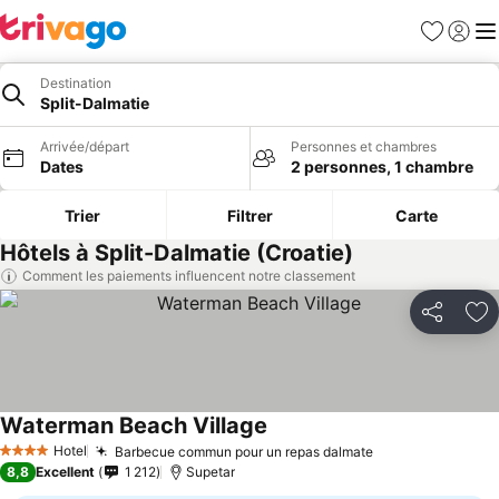
Favoris
Se con
Me
Destination
Split-Dalmatie
Arrivée/départ
Personnes et chambres
Dates
2 personnes, 1 chambre
Trier
Filtrer
Carte
Hôtels à Split-Dalmatie (Croatie)
Comment les paiements influencent notre classement
Partager
Aj
Waterman Beach Village
Hotel
Barbecue commun pour un repas dalmate
4 Étoiles
8,8
Excellent
1 212
Supetar