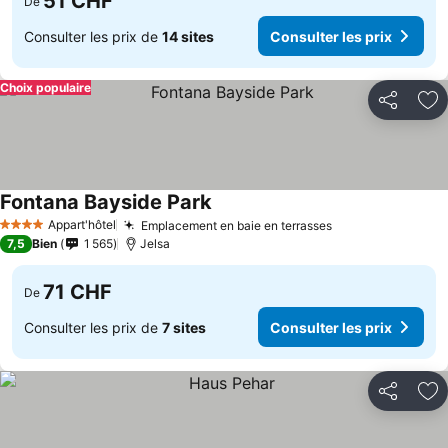
51 CHF
De
Consulter les prix de
14 sites
Consulter les prix
Choix populaire
Partager
Aj
Fontana Bayside Park
Appart'hôtel
Emplacement en baie en terrasses
4 Étoiles
7,5
Bien
1 565
Jelsa
71 CHF
De
Consulter les prix de
7 sites
Consulter les prix
Partager
Aj