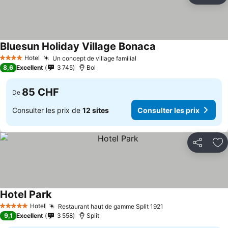
Bluesun Holiday Village Bonaca
Hotel
Un concept de village familial
4 Étoiles
8,6
Excellent
3 745
Bol
85 CHF
De
Consulter les prix de
12 sites
Consulter les prix
Partager
Aj
Hotel Park
Hotel
Restaurant haut de gamme Split 1921
5 Étoiles
9,1
Excellent
3 558
Split