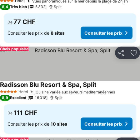
Hotel
Vues panoramiques sur la mer depuis la plage de Znjan
4 Étoiles
8,4
Très bien
5 332
Split
77 CHF
De
Consulter les prix de
8 sites
Consulter les prix
Choix populaire
Partager
Aj
Radisson Blu Resort & Spa, Split
Hotel
Cuisine variée aux saveurs méditerranéennes
5 Étoiles
8,9
Excellent
16 018
Split
111 CHF
De
Consulter les prix de
10 sites
Consulter les prix
Choix populaire