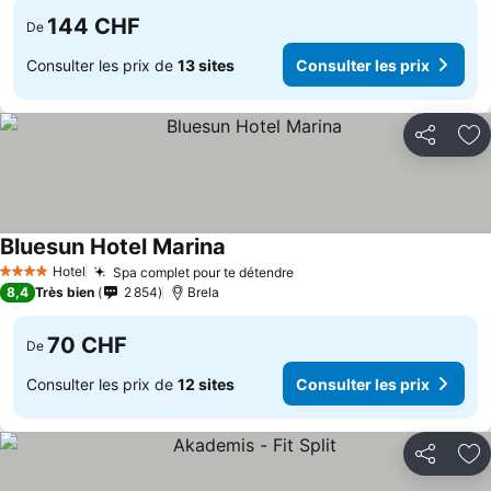
144 CHF
De
Consulter les prix de
13 sites
Consulter les prix
Partager
Aj
Bluesun Hotel Marina
Hotel
Spa complet pour te détendre
4 Étoiles
8,4
Très bien
2 854
Brela
70 CHF
De
Consulter les prix de
12 sites
Consulter les prix
Partager
Aj