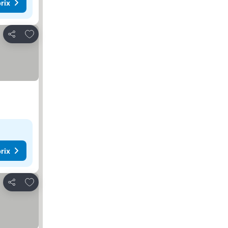
rix
Ajouter à mes favoris
Partager
rix
Ajouter à mes favoris
Partager