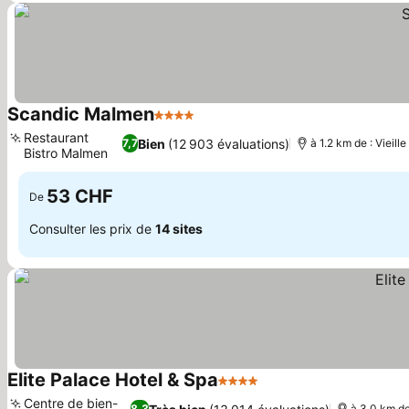
Scandic Malmen
4 Étoiles
Restaurant
Bien
(12 903 évaluations)
7,7
à 1.2 km de : Vieill
Bistro Malmen
53 CHF
De
Consulter les prix de
14 sites
Elite Palace Hotel & Spa
4 Étoiles
Centre de bien-
8,3
à 3.0 km d