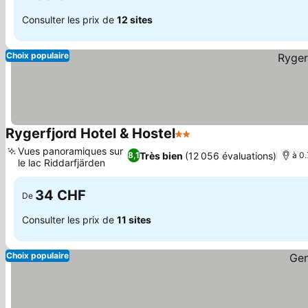
Consulter les prix de
12 sites
Choix populaire
Rygerfjord Hotel & Hostel
2 Étoiles
Vues panoramiques sur
Très bien
(12 056 évaluations)
8,1
à 0.
le lac Riddarfjärden
34 CHF
De
Consulter les prix de
11 sites
Choix populaire