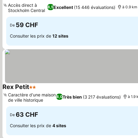
4 Étoiles
Accès direct à
Excellent
(15 446 évaluations)
8,5
à 0.9 km 
Stockholm Central
59 CHF
De
Consulter les prix de
12 sites
Rex Petit
2 Étoiles
Caractère d'une maison
Très bien
(3 217 évaluations)
8,0
à 1.9
de ville historique
63 CHF
De
Consulter les prix de
4 sites