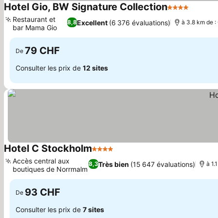
Hotel Gio, BW Signature Collection
4 Étoiles
Restaurant et
Excellent
(6 376 évaluations)
8,8
à 3.8 km de :
bar Mama Gio
79 CHF
De
Consulter les prix de
12 sites
Hotel C Stockholm
4 Étoiles
Accès central aux
Très bien
(15 647 évaluations)
8,3
à 1.
boutiques de Norrmalm
93 CHF
De
Consulter les prix de
7 sites