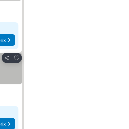
rix
Ajouter à mes favoris
Partager
rix