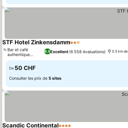
STF Hotel Zinkensdamm
2 Étoiles
Bar et café
Excellent
(6 558 évaluations)
8,6
0.5 km de
authentique
Zinkadus
50 CHF
De
Consulter les prix de
5 sites
Scandic Continental