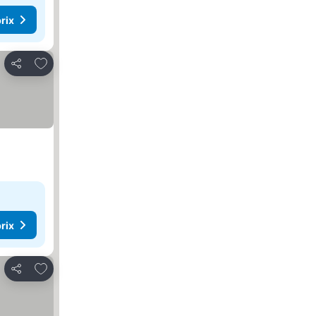
rix
Ajouter à mes favoris
Partager
rix
Ajouter à mes favoris
Partager