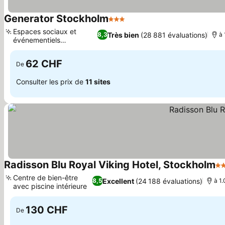
Generator Stockholm
3 Étoiles
Espaces sociaux et
Très bien
(28 881 évaluations)
8,3
à 
événementiels
polyvalents
62 CHF
De
Consulter les prix de
11 sites
Radisson Blu Royal Viking Hotel, Stockholm
4 
Centre de bien-être
Excellent
(24 188 évaluations)
8,5
à 1.
avec piscine intérieure
130 CHF
De