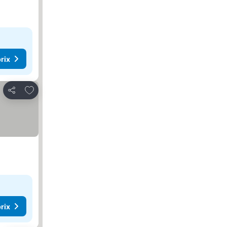
rix
Ajouter à mes favoris
Partager
rix