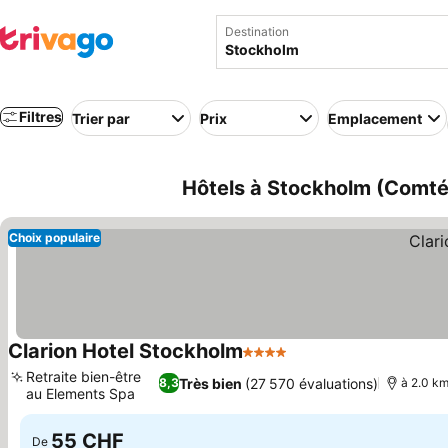
Destination
Filtres
Trier par
Prix
Emplacement
Hôtels à Stockholm (Comté
Choix populaire
Clarion Hotel Stockholm
4 Étoiles
Retraite bien-être
Très bien
(27 570 évaluations)
8,3
à 2.0 km
au Elements Spa
55 CHF
De