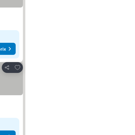
rix
Ajouter à mes favoris
Partager