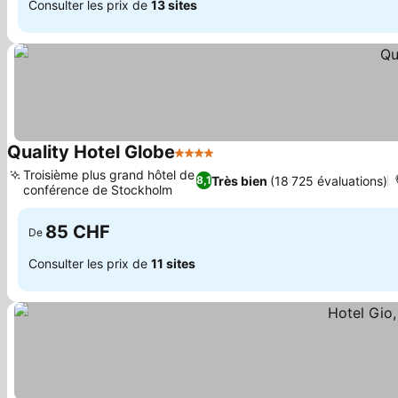
Consulter les prix de
13 sites
Quality Hotel Globe
4 Étoiles
Troisième plus grand hôtel de
Très bien
(18 725 évaluations)
8,1
conférence de Stockholm
85 CHF
De
Consulter les prix de
11 sites