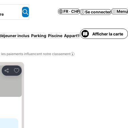
FR · CHF
Menu
Se connecter
re
Afficher la carte
-déjeuner inclus
Parking
Piscine
Appart'hôtel
Climatisation
Wi-F
les paiements influencent notre classement
Ajouter à mes favoris
Partager