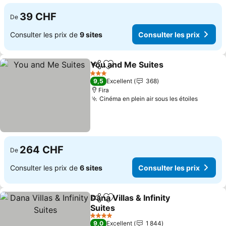
39 CHF
De
Consulter les prix de
9 sites
Consulter les prix
You and Me Suites
Partager
Ajouter à mes favoris
Consulte
3 Étoiles
9,5
Excellent
368
Fira
Cinéma en plein air sous les étoiles
Consult
264 CHF
De
Consulter les prix de
6 sites
Consulter les prix
Dana Villas & Infinity
Partager
Ajouter à mes favoris
Suites
Consulter les prix
4 Étoiles
9,0
Excellent
1 844