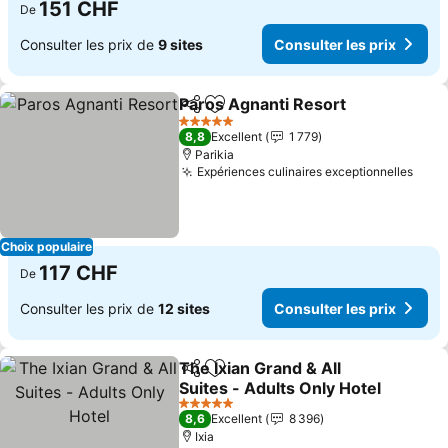
151 CHF
De
Consulter les prix de
9 sites
Consulter les prix
Paros Agnanti Resort
Partager
Ajouter à mes favoris
Consu
5 Étoiles
8,8
Excellent
1 779
Parikia
Expériences culinaires exceptionnelles
Cons
Choix populaire
117 CHF
De
Consulter les prix de
12 sites
Consulter les prix
The Ixian Grand & All
Partager
Ajouter à mes favoris
Suites - Adults Only Hotel
Consulter les prix
5 Étoiles
8,6
Excellent
8 396
Ixia