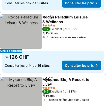
Consulter les prix de
9 sites
Consulter les prix
Rodos Palladium Leisure
Partager
Ajouter à mes favoris
& Wellness
Consulter les prix
5 Étoiles
9,2
Excellent
9 027
Kallithea
Expériences culinaires variées
Consulter l
Choix populaire
126 CHF
De
Consulter les prix de
16 sites
Consulter les prix
Mykonos Blu, A Resort to
Partager
Ajouter à mes favoris
Live®
Consulter les prix
5 Étoiles
9,2
Excellent
2 378
Psarou
Piscines extérieures d'eau salée
Consulter