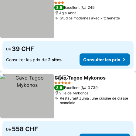
Partager
Ajouter à mes favoris
Consulter les 
3 Étoiles
8,5
Excellent
249
Agia Anna
Studios modernes avec kitchenette
Consult
39 CHF
De
Consulter les prix de
2 sites
Consulter les prix
Cavo Tagoo Mykonos
Partager
Ajouter à mes favoris
Cons
5 Étoiles
8,9
Excellent
3 739
Ville de Mykonos
Restaurant Zuma : une cuisine de classe
mondiale
558 CHF
De