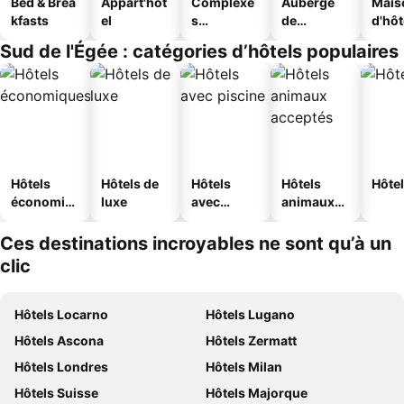
Bed & Brea
Appart'hôt
Complexe
Auberge
Mais
kfasts
el
s
de
d'hô
touristique
jeunesse
Sud de l'Égée : catégories d’hôtels populaires
s
Hôtels
Hôtels de
Hôtels
Hôtels
Hôtel
économiq
luxe
avec
animaux
ues
piscine
acceptés
Ces destinations incroyables ne sont qu’à un
clic
Hôtels Locarno
Hôtels Lugano
Hôtels Ascona
Hôtels Zermatt
Hôtels Londres
Hôtels Milan
Hôtels Suisse
Hôtels Majorque