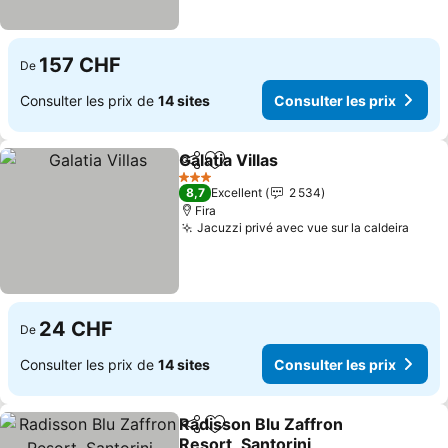
157 CHF
De
Consulter les prix de
14 sites
Consulter les prix
Galatia Villas
Partager
Ajouter à mes favoris
Consulter les 
3 Étoiles
8,7
Excellent
2 534
Fira
Jacuzzi privé avec vue sur la caldeira
Consu
24 CHF
De
Consulter les prix de
14 sites
Consulter les prix
Radisson Blu Zaffron
Partager
Ajouter à mes favoris
Resort, Santorini