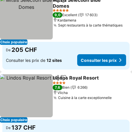
Mitsis Selection Blue
Partager
Ajouter à mes favoris
Domes
Consulter les prix
5 Étoiles
9,0
Excellent
17 603
Kardamena
Sept restaurants à la carte thématiques
Cons
Choix populaire
205 CHF
De
Consulter les prix de
12 sites
Consulter les prix
Lindos Royal Resort
Partager
Ajouter à mes favoris
Consul
4 Étoiles
7,6
Bien
6 266
Vlicha
Cuisine à la carte exceptionnelle
Consulter
Choix populaire
137 CHF
De