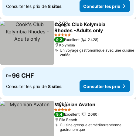
Consulter les prix de
8 sites
Consulter les prix
Cook's Club Kolymbia
Partager
Ajouter à mes favoris
Rhodes -Adults only
Consulter les prix
5 Étoiles
9,2
Excellent
2 428
Kolymbia
Un voyage gastronomique avec une cuisine
variée
96 CHF
De
Consulter les prix de
8 sites
Consulter les prix
Myconian Avaton
Partager
Ajouter à mes favoris
Consulter
5 Étoiles
9,4
Excellent
2 060
Elia Beach
Cuisine grecque et méditerranéenne
gastronomique