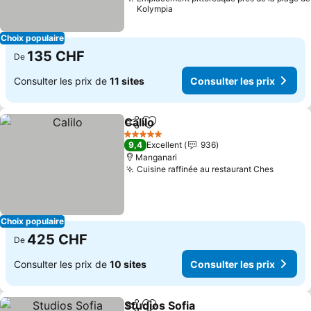
Kolympia
Choix populaire
135 CHF
De
Consulter les prix de
11 sites
Consulter les prix
Calilo
Partager
Ajouter à mes favoris
Consulter les prix
5 Étoiles
9,4
Excellent
936
Manganari
Cuisine raffinée au restaurant Ches
Consult
Choix populaire
425 CHF
De
Consulter les prix de
10 sites
Consulter les prix
Studios Sofia