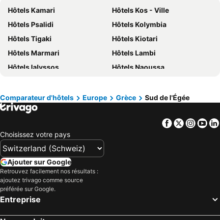
Hôtels Tyrol
Hôtels Tyrol du Sud
Hôtels Kamari
Hôtels Kos - Ville
Hôtels Île de Rhodes
Hôtels Grèce
Hôtels Psalidi
Hôtels Kolymbia
Hôtels Toscane
Hôtels Maldives
Hôtels Tigaki
Hôtels Kiotari
Hôtels Lake Constance
Hôtels Vorarlberg
Hôtels Marmari
Hôtels Lambi
Hôtels Grisons
Hôtels Valais
Hôtels Ialyssos
Hôtels Naoussa
Hôtels Korfu
Hôtels Djerba
Hôtels Parikia
Hôtels Lindos
Hôtels Malte
Hôtels île d´Elbe
Hôtels Akrotiri
Hôtels Naxos - Chora
Comparateur d'hôtels
Europe
Grèce
Sud de l'Égée
Hôtels Agios Prokopios
Hôtels Perissa
Facebook
Twitter
Insta
Yo
Hôtels Elia Beach
Hôtels Adamas
Choisissez votre pays
Hôtels Manganari
Hôtels Lardos
Hôtels Ornos
Hôtels Platis Yialos
Ajouter sur Google
Hôtels Agios Ioannis
Hôtels Lachania
Retrouvez facilement nos résultats :
ajoutez trivago comme source
Hôtels Kefalos
Hôtels Gennadio
préférée sur Google.
Hôtels Ios - Chora
Hôtels Afandou
Entreprise
Hôtels Agia Anna
Hôtels Agios Stefanos