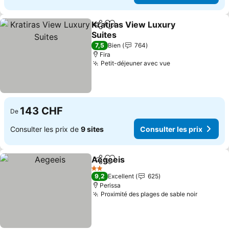
Kratiras View Luxury
Partager
Ajouter à mes favoris
Suites
Consulter les prix
7,5
Bien
764
Fira
Petit-déjeuner avec vue
Consulter les p
143 CHF
De
Consulter les prix de
9 sites
Consulter les prix
Aegeeis
Partager
Ajouter à mes favoris
Consulter les prix
2 Étoiles
9,2
Excellent
625
Perissa
Proximité des plages de sable noir
Consulte