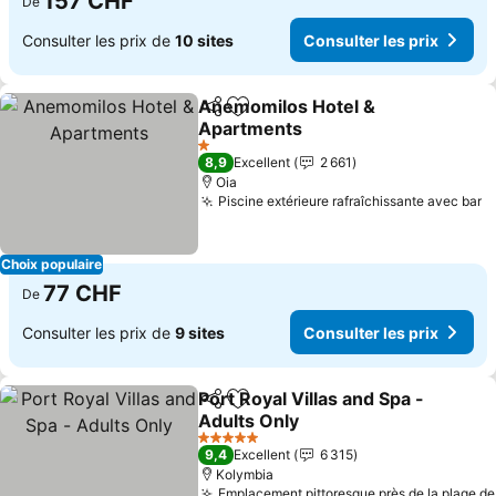
157 CHF
De
Consulter les prix de
10 sites
Consulter les prix
Anemomilos Hotel &
Partager
Ajouter à mes favoris
Apartments
Consulter les prix
1 Étoiles
8,9
Excellent
2 661
Oia
Piscine extérieure rafraîchissante avec bar
C
Choix populaire
77 CHF
De
Consulter les prix de
9 sites
Consulter les prix
Port Royal Villas and Spa -
Partager
Ajouter à mes favoris
Adults Only
Consulter les prix
5 Étoiles
9,4
Excellent
6 315
Kolymbia
Emplacement pittoresque près de la plage de