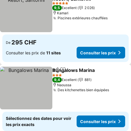
Consulter les prix
5 Étoiles
9,5
Excellent
2 026
Kamari
Piscines extérieures chauffées
Consulter 
295 CHF
De
Consulter les prix de
11 sites
Consulter les prix
Bungalows Marina
Partager
Ajouter à mes favoris
Consulte
3 Étoiles
9,4
Excellent
881
Naoussa
Des kitchenettes bien équipées
Consulter 
Sélectionnez des dates pour voir
Consulter les prix
les prix exacts