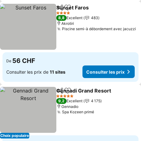
Sunset Faros
Partager
Ajouter à mes favoris
Consulter les
4 Étoiles
8,8
Excellent
483
Akrotiri
Piscine semi-à débordement avec jacuzzi
Co
56 CHF
De
Consulter les prix de
11 sites
Consulter les prix
Gennadi Grand Resort
Partager
Ajouter à mes favoris
Cons
5 Étoiles
9,2
Excellent
4 175
Gennadio
Spa Kozeen primé
Consulter les prix
Choix populaire