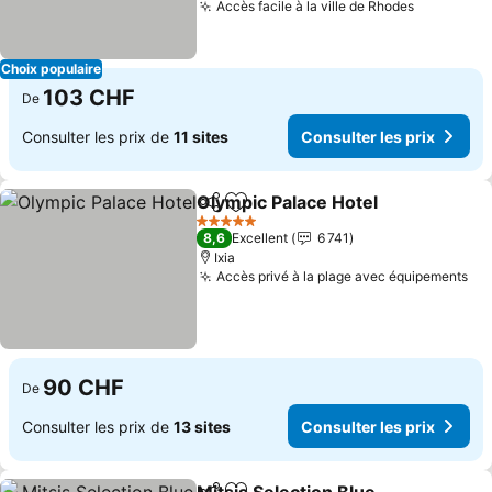
Accès facile à la ville de Rhodes
Consulter
Choix populaire
103 CHF
De
Consulter les prix de
11 sites
Consulter les prix
Olympic Palace Hotel
Partager
Ajouter à mes favoris
Consu
5 Étoiles
8,6
Excellent
6 741
Ixia
Accès privé à la plage avec équipements
Con
90 CHF
De
Consulter les prix de
13 sites
Consulter les prix