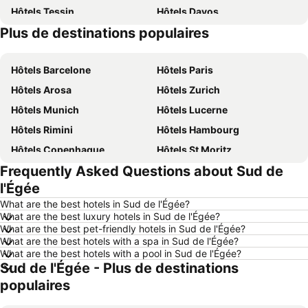
Hôtels Tessin
Hôtels Davos
Plus de destinations populaires
Hôtels Sardaigne
Hôtels Italie
Hôtels Barcelone
Hôtels Paris
Hôtels Arosa
Hôtels Zurich
Hôtels Munich
Hôtels Lucerne
Hôtels Rimini
Hôtels Hambourg
Hôtels Copenhague
Hôtels St Moritz
Frequently Asked Questions about Sud de
Hôtels Palma
Hôtels Thun
l'Égée
Hôtels Berne
Hôtels Annecy
What are the best hotels in Sud de l'Égée?
Hôtels Nice
Hôtels Berlin
What are the best luxury hotels in Sud de l'Égée?
What are the best pet-friendly hotels in Sud de l'Égée?
Hôtels Interlaken
Hôtels Rust
What are the best hotels with a spa in Sud de l'Égée?
Hôtels Bâle
Hôtels Lac de Garde
What are the best hotels with a pool in Sud de l'Égée?
Sud de l'Égée - Plus de destinations
Hôtels Crète
Hôtels Forêt-Noire
populaires
Hôtels Ibiza
Hôtels Ligurie