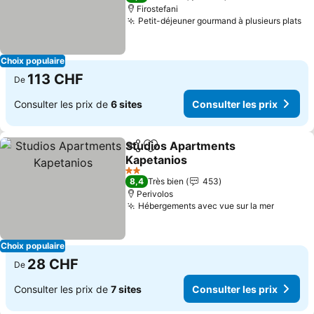
Firostefani
Petit-déjeuner gourmand à plusieurs plats
Co
Choix populaire
113 CHF
De
Consulter les prix de
6 sites
Consulter les prix
Studios Apartments
Partager
Ajouter à mes favoris
Kapetanios
Consulter les prix
2 Étoiles
8,4
Très bien
453
Perivolos
Hébergements avec vue sur la mer
Consult
Choix populaire
28 CHF
De
Consulter les prix de
7 sites
Consulter les prix