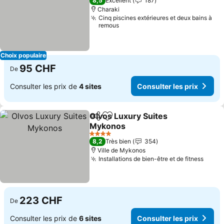
8,5
Excellent
187
Charaki
Cinq piscines extérieures et deux bains à
remous
Choix populaire
95 CHF
De
Consulter les prix de
4 sites
Consulter les prix
Olvos Luxury Suites
Partager
Ajouter à mes favoris
Mykonos
Consulter les prix
4 Étoiles
8,2
Très bien
354
Ville de Mykonos
Installations de bien-être et de fitness
Consu
223 CHF
De
Consulter les prix de
6 sites
Consulter les prix