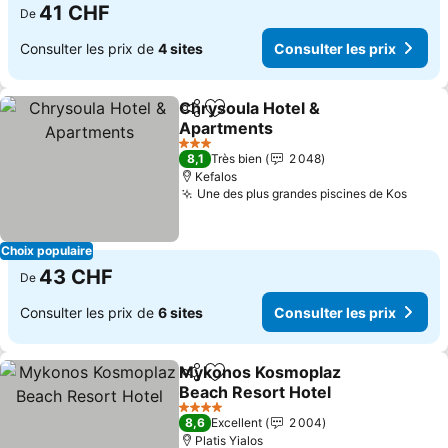
41 CHF
De
Consulter les prix de
4 sites
Consulter les prix
Chrysoula Hotel &
Partager
Ajouter à mes favoris
Apartments
Consulter les prix
3 Étoiles
8,1
Très bien
2 048
Kefalos
Une des plus grandes piscines de Kos
Consu
Choix populaire
43 CHF
De
Consulter les prix de
6 sites
Consulter les prix
Mykonos Kosmoplaz
Partager
Ajouter à mes favoris
Beach Resort Hotel
Consulter les prix
4 Étoiles
8,6
Excellent
2 004
Platis Yialos