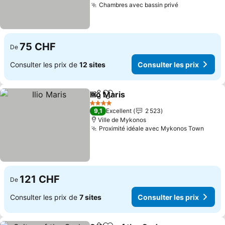
Chambres avec bassin privé
Consulter le
75 CHF
De
Consulter les prix de
12 sites
Consulter les prix
Ilio Maris
Partager
Ajouter à mes favoris
Consulter les prix
4 Étoiles
9,1
Excellent
2 523
Ville de Mykonos
Proximité idéale avec Mykonos Town
Consu
121 CHF
De
Consulter les prix de
7 sites
Consulter les prix