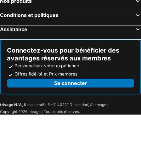
Nos produits
Hôtels Agios Georgios
Hôtels Plaka
Hôtels Firostefani
Hôtels Mylopotas
Conditions et politiques
Hôtels Vlicha
Hôtels Pyrgos
Assistance
Hôtels Perivolos
Hôtels Kalo Livadi
Hôtels Apollonia
Hôtels Pefki
Connectez-vous pour bénéficier des
avantages réservés aux membres
Personnalisez votre expérience
Offres fidélité et Prix membres
Se connecter
trivago N.V.
, Kesselstraße 5 – 7, 40221 Düsseldorf, Allemagne
Copyright 2026 trivago | Tous droits réservés.