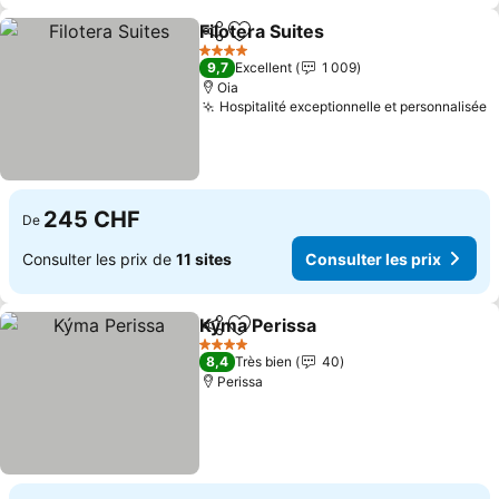
Filotera Suites
Partager
Ajouter à mes favoris
Consulter le
4 Étoiles
9,7
Excellent
1 009
Oia
Hospitalité exceptionnelle et personnalisée
C
245 CHF
De
Consulter les prix de
11 sites
Consulter les prix
Kýma Perissa
Partager
Ajouter à mes favoris
Consulter les
4 Étoiles
8,4
Très bien
40
Perissa