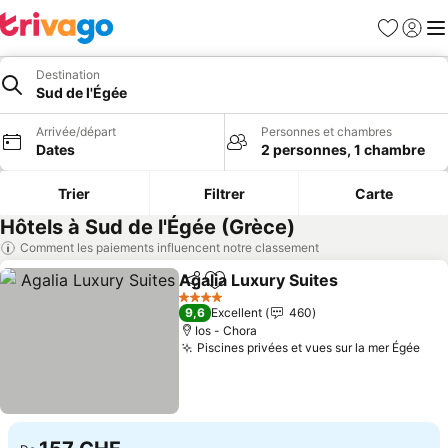
Favoris
Se con
Me
Destination
Sud de l'Égée
Arrivée/départ
Personnes et chambres
Dates
2 personnes, 1 chambre
Trier
Filtrer
Carte
Hôtels à Sud de l'Égée (Grèce)
Comment les paiements influencent notre classement
Agalia Luxury Suites
Partager
Ajouter à mes favoris
Consul
4 Étoiles
9,6
Excellent
460
Ios - Chora
Piscines privées et vues sur la mer Égée
Con