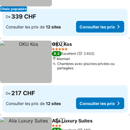
Choix populaire
339 CHF
De
Consulter les prix de
12 sites
Consulter les prix
OKU Kos
Partager
Ajouter à mes favoris
Consulter les prix
5 Étoiles
9,3
Excellent
2 402
Marmari
Chambres avec piscines privées ou
partagées
217 CHF
De
Consulter les prix de
12 sites
Consulter les prix
Alia Luxury Suites
Partager
Ajouter à mes favoris
Consulte
3 Étoiles