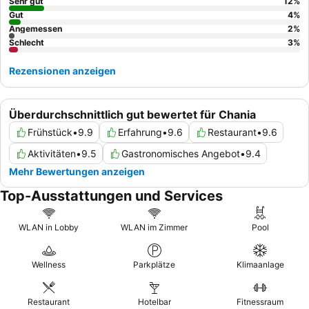
genießen.
Sehr gut
12
%
Gut
4
%
Angemessen
2
%
Schlecht
3
%
Rezensionen anzeigen
Überdurchschnittlich gut bewertet für Chania
Frühstück
•
9.9
Erfahrung
•
9.6
Restaurant
•
9.6
Aktivitäten
•
9.5
Gastronomisches Angebot
•
9.4
Mehr Bewertungen anzeigen
Top-Ausstattungen und Services
WLAN in Lobby
WLAN im Zimmer
Pool
Wellness
Parkplätze
Klimaanlage
Restaurant
Hotelbar
Fitnessraum