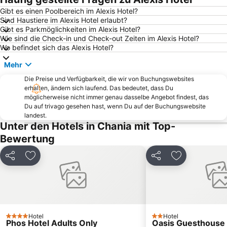
Altstadt von Rethymnon
Venizelos Graves
Gibt es einen Poolbereich im Alexis Hotel?
Sind Haustiere im Alexis Hotel erlaubt?
Maritime Museum of Creta
Agia Lake
Gibt es Parkmöglichkeiten im Alexis Hotel?
Platanias beach
Beach of Marathi
Wie sind die Check-in und Check-out Zeiten im Alexis Hotel?
Wo befindet sich das Alexis Hotel?
Telonio
Kissamos Port
Mehr
Moschee Neratzes
Misiria
Die Preise und Verfügbarkeit, die wir von Buchungswebsites
KTEL Chanion - Rethimnou
1866 Plateia
erhalten, ändern sich laufend. Das bedeutet, dass Du
Kasteli
Halepa
möglicherweise nicht immer genau dasselbe Angebot findest, das
Du auf trivago gesehen hast, wenn Du auf der Buchungswebsite
Tavronitis
Kalives
landest.
Unter den Hotels in Chania mit Top-
Mavros Molos
Kournas See
Bewertung
Rethymno Gallos Stadium
Knossos
Cretan Wine Festival
Teilen
Zu Favoriten hinzufügen
Teilen
Zu Favoriten
Hotel
Hotel
4 Sterne
2 Sterne
Phos Hotel Adults Only
Oasis Guesthouse