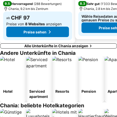
9.5
8.3
Hervorragend
(
288 Bewertungen
)
Sehr gut
(
1’333 Bew
Chania, 9.2 km bis Zentrum
Chania, 2.8 km bis Ze
Wähle Reisedaten a
CHF 97
ab
genauen Preise zu 
Preise von
8 Websites
anzeigen
Preise se
Preise sehen
Alle Unterkünfte in Chania anzeigen
Andere Unterkünfte in Chania
Hotel
Serviced
Resorts
Pension
Apar
apartment
Chania: beliebte Hotelkategorien