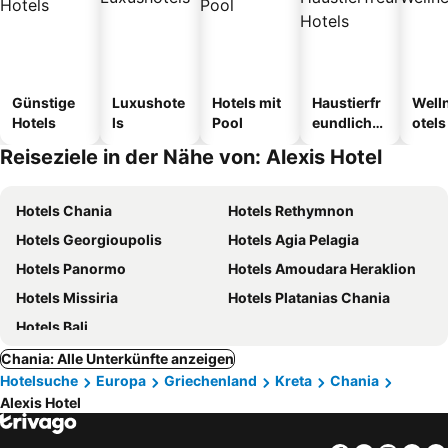
Günstige
Luxushote
Hotels mit
Haustierfr
Well
Hotels
ls
Pool
eundliche
otels
Hotels
Reiseziele in der Nähe von: Alexis Hotel
Hotels Chania
Hotels Rethymnon
Hotels Georgioupolis
Hotels Agia Pelagia
Hotels Panormo
Hotels Amoudara Heraklion
Hotels Missiria
Hotels Platanias Chania
Hotels Bali
Chania: Alle Unterkünfte anzeigen
Hotelsuche
Europa
Griechenland
Kreta
Chania
Alexis Hotel