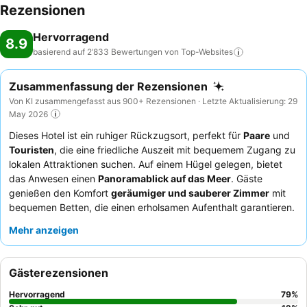
Rezensionen
Hervorragend
8.9
basierend auf 2’833 Bewertungen von
Top-Websites
Zusammenfassung der Rezensionen
Von KI zusammengefasst aus 900+ Rezensionen · Letzte Aktualisierung: 29
May 2026
Dieses Hotel ist ein ruhiger Rückzugsort, perfekt für
Paare
und
Touristen
, die eine friedliche Auszeit mit bequemem Zugang zu
lokalen Attraktionen suchen. Auf einem Hügel gelegen, bietet
das Anwesen einen
Panoramablick auf das Meer
. Gäste
genießen den Komfort
geräumiger und sauberer Zimmer
mit
bequemen Betten, die einen erholsamen Aufenthalt garantieren.
Das außergewöhnliche Personal wird stets für seinen
Mehr anzeigen
freundlichen und hilfsbereiten Service gelobt, der das köstliche
und vielfältige
Frühstücksbuffet
und die hervorragende
kretische Küche im Restaurant Theodosi ergänzt. Für das beste
Gästerezensionen
Erlebnis empfiehlt es sich, ein Zimmer in einer höheren Etage
anzufragen, um die atemberaubende Aussicht optimal zu
Hervorragend
79
%