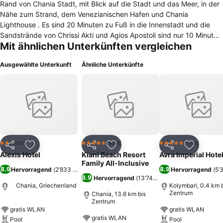
Rand von Chania Stadt, mit Blick auf die Stadt und das Meer, in der
Nähe zum Strand, dem Venezianischen Hafen und Chania
Lighthouse . Es sind 20 Minuten zu Fuß in die Innenstadt und die
Sandstrände von Chrissi Akti und Agios Apostoli sind nur 10 Minuten
Mit ähnlichen Unterkünften vergleichen
entfernt. Ein Shuttle-Bus in die Innenstadt fährt alle 20 Minuten. Die
Zimmer verfügen über einen Balkon mit Meerblick und Blick auf die
Ausgewählte Unterkunft
Ähnliche Unterkünfte
Stadt und kostenloses WiFi. Zu weiteren Annehmlichkeiten gehören
Klimaanlage , Safe, Mini-Kühlschrank und ein öffentlicher
Internetzugang in der Lobby. Das Hotelrestaurant mit Blick auf die
Stadt und das Meer, und bietet Abendessen und Frühstücksbuffet .
Der Zimmerservice steht ebenfalls zur Verfügung (gegen Gebühr).
Das Hotel liegt in der Nähe der KTEL zentralen Bushaltestelle , 15
Minuten vom Hafen von Souda und 20 Minuten vom Flughafen
Chania. Das Hotel ist ideal für West-Kreta & Sehenswürdigkeiten wie
Hotel
Hotel
Hotel
2 Sterne
5 Sterne
5 Sterne
Teilen
Zu Favoriten hinzufügen
Teilen
Zu Favoriten hinzufügen
Teilen
Zu Favor
dem venezianischen Hafen, Altstadt, Chania Lighthouse & Public
Alexis Hotel
Kiani Beach Resort
Avra Imperial Hote
Market zu erkunden. Kostenlose Parkplätze stehen vor Ort zur
Family All-Inclusive
8.9
8.9
Hervorragend
(
2’833 Bewertungen
)
Hervorragend
(
5’
Verfügung.
8.9
Hervorragend
(
13’749 Bewertungen
)
Chania, Griechenland
Kolymbari, 0.4 km 
Zentrum
Chania, 13.6 km bis
Zentrum
gratis WLAN
gratis WLAN
gratis WLAN
Pool
Pool