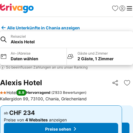
Favoriten
Einlog
Me
Alle Unterkünfte in Chania anzeigen
Reiseziel
Alexis Hotel
An-/Abreise
Gäste und Zimmer
Daten wählen
2 Gäste, 1 Zimmer
So beeinflussen Zahlungen an uns unser Ranking
Alexis Hotel
Teilen
Zu
Hotel
8.9
Hervorragend
(
2’833 Bewertungen
)
2 Sterne
Κallergidon 99, 73100, Chania, Griechenland
CHF 234
CHF 234
ab
ab
Preise von
4 Websites
anzeigen
Preise von
4 Websites
anzeigen
Preise sehen
Preise sehen