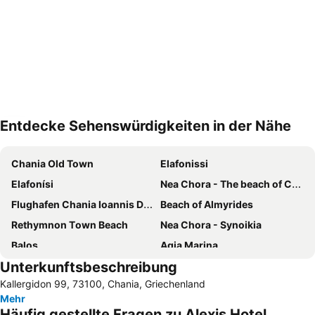
Entdecke Sehenswürdigkeiten in der Nähe
Karte vergrössern
Chania Old Town
Elafonissi
Elafonísi
Nea Chora - The beach of Chania
Flughafen Chania Ioannis Daskalogiannis
Beach of Almyrides
Rethymnon Τown Beach
Nea Chora - Synoikia
Balos
Agia Marina
Unterkunftsbeschreibung
Georgioupolis
Falasarna
Κallergidon 99, 73100, Chania, Griechenland
Elafonisi Lagoon
Beach of Maleme
Mehr
Agii Apostoli
Festung Frangokastello
Häufig gestellte Fragen zu Alexis Hotel