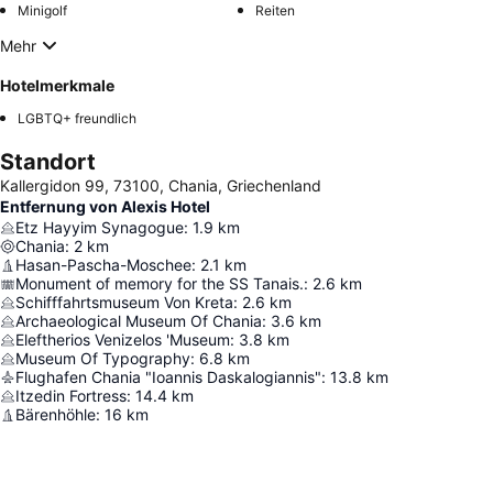
Minigolf
Reiten
Mehr
Hotelmerkmale
LGBTQ+ freundlich
Standort
Κallergidon 99, 73100, Chania, Griechenland
Entfernung von Alexis Hotel
Etz Hayyim Synagogue
:
1.9
km
Chania
:
2
km
Hasan-Pascha-Moschee
:
2.1
km
Monument of memory for the SS Tanais.
:
2.6
km
Schifffahrtsmuseum Von Kreta
:
2.6
km
Archaeological Museum Of Chania
:
3.6
km
Eleftherios Venizelos 'Museum
:
3.8
km
Museum Of Typography
:
6.8
km
Flughafen Chania "Ioannis Daskalogiannis"
:
13.8
km
Itzedin Fortress
:
14.4
km
Bärenhöhle
:
16
km