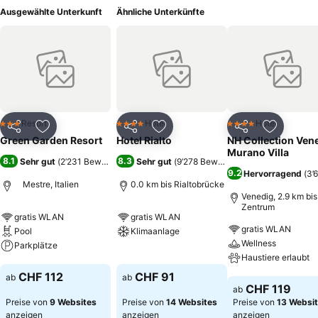
Ausgewählte Unterkunft
Ähnliche Unterkünfte
Resort
Hotel
Hotel
3 Sterne
4 Sterne
4 Sterne
Teilen
Zu Favoriten hinzufügen
Teilen
Zu Favoriten hinzufügen
Teilen
Zu Favor
Green Garden Resort
Hotel Rialto
NH Collection Ven
Murano Villa
8.1
8.3
Sehr gut
(
2’231 Bewertungen
Sehr gut
)
(
9’278 Bewertungen
)
9.2
Hervorragend
(
3’
Mestre, Italien
0.0 km bis Rialtobrücke
Venedig, 2.9 km bis
Zentrum
gratis WLAN
gratis WLAN
gratis WLAN
Pool
Klimaanlage
Wellness
Parkplätze
Preise sehen
Haustiere erlaubt
Preise sehen
CHF 112
CHF 91
ab
ab
Preise sehen
CHF 119
ab
Preise von
9 Websites
Preise von
14 Websites
Preise von
13 Websi
anzeigen
anzeigen
anzeigen