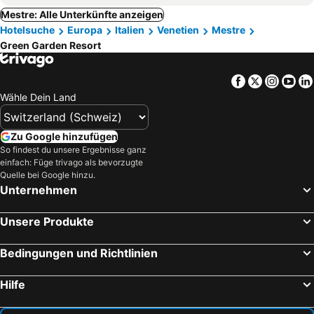
Mestre: Alle Unterkünfte anzeigen
Hotelsuche
Europa
Italien
Venetien
Mestre
Green Garden Resort
Facebook
Twitter
Insta
Yo
Wähle Dein Land
Zu Google hinzufügen
So findest du unsere Ergebnisse ganz
einfach: Füge trivago als bevorzugte
Quelle bei Google hinzu.
Unternehmen
Unsere Produkte
Bedingungen und Richtlinien
Hilfe