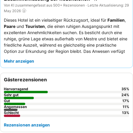
Von KI zusammengefasst aus 500+ Rezensionen · Letzte Aktualisierung: 29
May 2026
Dieses Hotel ist ein vielseitiger Rückzugsort, ideal für
Familien
,
Paare
und
Touristen
, die einen ruhigen Ausgangspunkt mit
exzellenten Annehmlichkeiten suchen. Es besticht durch eine
ruhige, grüne Lage etwas außerhalb von Mestre und bietet eine
friedliche Auszeit, während es gleichzeitig eine praktische
Option zur Erkundung der Region bleibt. Das Anwesen verfügt
über umfangreiche
Sportanlagen
, darunter mehrere
Mehr anzeigen
Swimmingpools und einen speziellen Kinderpool, die sowohl
aktiven Gästen als auch Familien gerecht werden. Gäste loben
durchweg das
Personal
für seine außergewöhnliche
Gästerezensionen
Freundlichkeit und Hilfsbereitschaft, und das hoteleigene
Restaurant erhält positives Feedback für seine köstliche
Hervorragend
35
%
italienische Küche. Für einen ruhigeren Aufenthalt empfiehlt es
Sehr gut
24
%
sich, ein Zimmer mit Gartenblick anzufragen.
Gut
17
%
Angemessen
11
%
Schlecht
13
%
Rezensionen anzeigen