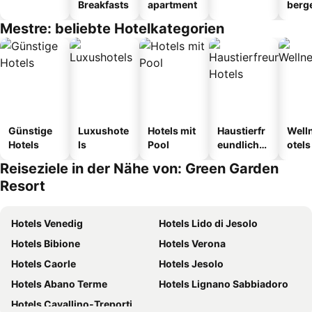
Breakfasts
apartment
berg
tel
Mestre: beliebte Hotelkategorien
Günstige
Luxushote
Hotels mit
Haustierfr
Well
Hotels
ls
Pool
eundliche
otels
Hotels
Reiseziele in der Nähe von: Green Garden
Resort
Hotels Venedig
Hotels Lido di Jesolo
Hotels Bibione
Hotels Verona
Hotels Caorle
Hotels Jesolo
Hotels Abano Terme
Hotels Lignano Sabbiadoro
Hotels Cavallino-Treporti