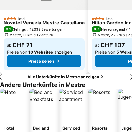
Die Insel Murano
Dogenpalast
Centro Storico
Carnevale di Venezia
Hotel
Hotel
Markusdom
Sant'Erasmo
4 Sterne
4 Sterne
Novotel Venezia Mestre Castellana
Hilton Garden In
8.1
8.7
Sehr gut
(
12’639 Bewertungen
)
Hervorragend
(
11
Mestre, 1.1 km bis Zentrum
Mestre, 2.7 km bis Z
CHF 71
CHF 107
ab
ab
Preise von
10 Websites
anzeigen
Preise von
5 Webs
Preise sehen
P
Alle Unterkünfte in Mestre anzeigen
Andere Unterkünfte in Mestre
Hotel
Bed and
Serviced
Resorts
Juge