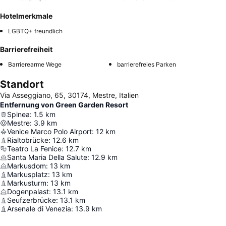
Hotelmerkmale
LGBTQ+ freundlich
Barrierefreiheit
Barrierearme Wege
barrierefreies Parken
Standort
Via Asseggiano, 65, 30174, Mestre, Italien
Entfernung von Green Garden Resort
Spinea
:
1.5
km
Mestre
:
3.9
km
Venice Marco Polo Airport
:
12
km
Rialtobrücke
:
12.6
km
Teatro La Fenice
:
12.7
km
Santa Maria Della Salute
:
12.9
km
Markusdom
:
13
km
Markusplatz
:
13
km
Markusturm
:
13
km
Dogenpalast
:
13.1
km
Seufzerbrücke
:
13.1
km
Arsenale di Venezia
:
13.9
km