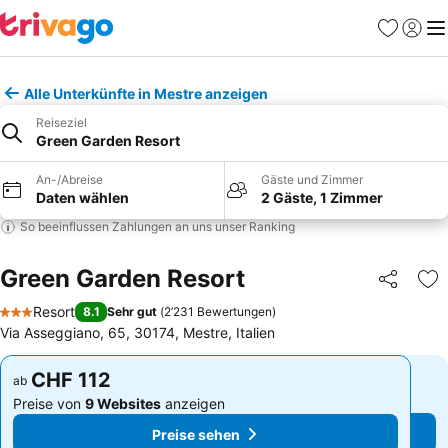
Favoriten
Einlog
Me
Alle Unterkünfte in Mestre anzeigen
Reiseziel
Green Garden Resort
An-/Abreise
Gäste und Zimmer
Daten wählen
2 Gäste, 1 Zimmer
So beeinflussen Zahlungen an uns unser Ranking
Green Garden Resort
Teilen
Zu
Resort
8.1
Sehr gut
(
2’231 Bewertungen
)
3 Sterne
Via Asseggiano, 65, 30174, Mestre, Italien
CHF 112
CHF 112
ab
ab
Preise von
9 Websites
anzeigen
Preise von
9 Websites
anzeigen
Preise sehen
Preise sehen