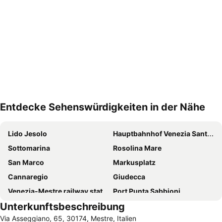
Entdecke Sehenswürdigkeiten in der Nähe
Karte vergrössern
Lido Jesolo
Hauptbahnhof Venezia Santa Lucia
Sottomarina
Rosolina Mare
San Marco
Markusplatz
Cannaregio
Giudecca
Venezia-Mestre railway station
Port Punta Sabbioni
Unterkunftsbeschreibung
Flughafen Venedig-Tessera
Padova Central Station
Via Asseggiano, 65, 30174, Mestre, Italien
Cavallino Beach
Lido