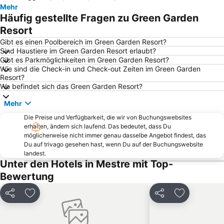
Mehr
Hafen von Venedig
Via Andrea Bafile
Häufig gestellte Fragen zu Green Garden
Marghera
Jesolo Marina
Resort
Dorsoduro
Sottomarina
Gibt es einen Poolbereich im Green Garden Resort?
Sind Haustiere im Green Garden Resort erlaubt?
La Basilica di sant'Antonio di Padova
Canal Grande
Gibt es Parkmöglichkeiten im Green Garden Resort?
Wie sind die Check-in und Check-out Zeiten im Green Garden
PadovaFiere
Porto Marghera
Resort?
Lido Venezia
Praia de Mira
Wo befindet sich das Green Garden Resort?
Venedig Simplon Orient-Express
Duna Verde
Mehr
Duna Verde
Cavallino Treporti Lido
Die Preise und Verfügbarkeit, die wir von Buchungswebsites
erhalten, ändern sich laufend. Das bedeutet, dass Du
Cortellazzo
Flughafen Treviso
möglicherweise nicht immer genau dasselbe Angebot findest, das
Rialtobrücke
Punta Sabbioni
Du auf trivago gesehen hast, wenn Du auf der Buchungswebsite
landest.
Arsenal
Sottomarina
Unter den Hotels in Mestre mit Top-
Santa Croce
Die Insel Burano
Bewertung
Centro Storico
Vie di Venezia
Teilen
Zu Favoriten hinzufügen
Teilen
Zu Favorite
San Polo
Opernhaus Venedig Teatro la Fenice
Aqualandia
Abano Terme Theater