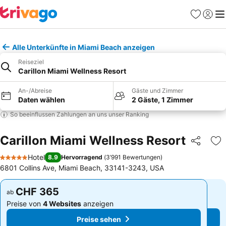
Favoriten
Einlog
Me
Alle Unterkünfte in Miami Beach anzeigen
Reiseziel
Carillon Miami Wellness Resort
An-/Abreise
Gäste und Zimmer
Daten wählen
2 Gäste, 1 Zimmer
So beeinflussen Zahlungen an uns unser Ranking
Carillon Miami Wellness Resort
Teilen
Zu
Hotel
8.9
Hervorragend
(
3’991 Bewertungen
)
5 Sterne
6801 Collins Ave, Miami Beach, 33141-3243, USA
CHF 365
CHF 365
ab
ab
Preise von
4 Websites
anzeigen
Preise von
4 Websites
anzeigen
Preise sehen
Preise sehen