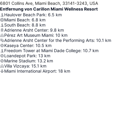
6801 Collins Ave, Miami Beach, 33141-3243, USA
Entfernung von Carillon Miami Wellness Resort
Haulover Beach Park
:
6.5
km
Miami Beach
:
6.8
km
South Beach
:
8.8
km
Adrienne Arsht Center
:
9.8
km
Pérez Art Museum Miami
:
10
km
Adrienne Arsht Center for the Performing Arts
:
10.1
km
Kaseya Center
:
10.5
km
Freedom Tower at Miami Dade College
:
10.7
km
Loandepot Park
:
13
km
Marine Stadium
:
13.2
km
Villa Vizcaya
:
15.1
km
Miami International Airport
:
18
km