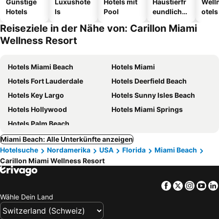
Günstige
Luxushote
Hotels mit
Haustierfr
Well
Hotels
ls
Pool
eundliche
otels
Hotels
Reiseziele in der Nähe von: Carillon Miami
Wellness Resort
Hotels Miami Beach
Hotels Miami
Hotels Fort Lauderdale
Hotels Deerfield Beach
Hotels Key Largo
Hotels Sunny Isles Beach
Hotels Hollywood
Hotels Miami Springs
Hotels Palm Beach
Miami Beach: Alle Unterkünfte anzeigen
Hotelsuche
Nordamerika
USA
Florida
Miami Beach
Carillon Miami Wellness Resort
Facebook
Twitter
Insta
Yo
Wähle Dein Land