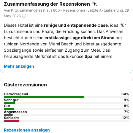
Zusammenfassung der Rezensionen
Von KI zusammengefasst aus 800+ Rezensionen · Letzte Aktualisierung: 29
May 2026
Dieses Hotel ist eine
ruhige und entspannende Oase
, ideal für
Luxusreisende und Paare, die Erholung suchen. Das Anwesen
besticht durch seine
erstklassige Lage direkt am Strand
am
ruhigen Nordende von Miami Beach und bietet ausgedehnte
Spaziergänge sowie einfachen Zugang zum Meer. Das
herausragende Merkmal ist das luxuriöse
Spa
mit einem
umfangreichen thermischen Hydrotherapie-Zirkel und
Mehr anzeigen
innovativen berührungslosen Wellness-Erlebnissen. Die Gäste
loben stets das
aufmerksame und professionelle Personal
und die köstlichen Mahlzeiten im Strandrestaurant,
Gästerezensionen
einschließlich des reichhaltigen Frühstücksbuffets. Für das
beste Erlebnis empfiehlt sich ein Zimmer mit
Meerblick
, um die
Hervorragend
64
%
spektakuläre Landschaft zu genießen.
Sehr gut
9
%
Gut
8
%
Angemessen
7
%
Schlecht
12
%
Rezensionen anzeigen