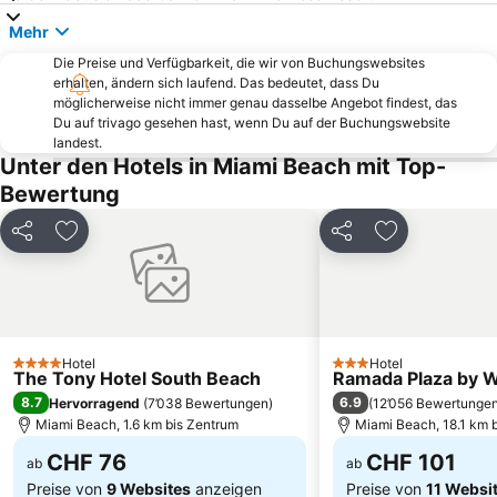
Miami Beach Convention Center
Lincoln Road Shops
Mehr
Brickell Avenue
The Paris Apartment
Die Preise und Verfügbarkeit, die wir von Buchungswebsites
erhalten, ändern sich laufend. Das bedeutet, dass Du
Miami Beach Marina
Bay Cruise Evening
möglicherweise nicht immer genau dasselbe Angebot findest, das
Bayfront Park
Ultra Music Festival
Du auf trivago gesehen hast, wenn Du auf der Buchungswebsite
landest.
Dadeland Mall
Alvin's Island - Tropical Department Stores
Unter den Hotels in Miami Beach mit Top-
7 For All Mankind
Galeria Del Sol
Bewertung
Lummus Park
Omni
Teilen
Zu Favoriten hinzufügen
Teilen
Zu Favoriten
The Groove Cruise
Midtown
Freedom Tower
Downtown Miami
Miami-Dade Public Library
The Roads
Vizcaya Museum and Gardens
Hotel
Hotel
4 Sterne
3 Sterne
The Tony Hotel South Beach
Ramada Plaza by 
8.7
6.9
Hervorragend
(
7’038 Bewertungen
)
(
12’056 Bewertunge
Miami Beach, 1.6 km bis Zentrum
Miami Beach, 18.1 km 
CHF 76
CHF 101
ab
ab
Preise von
9 Websites
anzeigen
Preise von
11 Websi