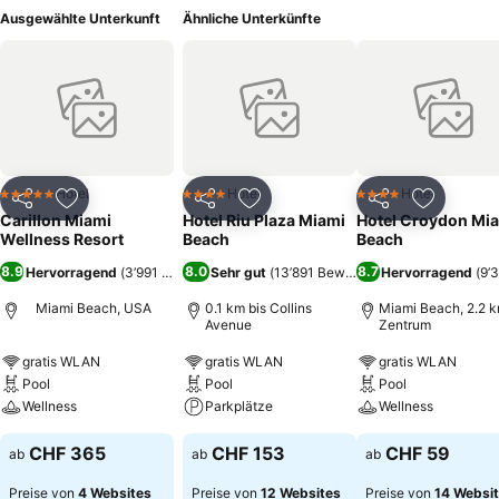
Ausgewählte Unterkunft
Ähnliche Unterkünfte
Hotel
Hotel
Hotel
5 Sterne
4 Sterne
4 Sterne
Teilen
Zu Favoriten hinzufügen
Teilen
Zu Favoriten hinzufügen
Teilen
Zu Favor
Carillon Miami
Hotel Riu Plaza Miami
Hotel Croydon Mi
Wellness Resort
Beach
Beach
8.9
8.0
8.7
Hervorragend
(
3’991 Bewertungen
Sehr gut
)
(
13’891 Bewertungen
Hervorragend
)
(
9’
Miami Beach, USA
0.1 km bis Collins
Miami Beach, 2.2 k
Avenue
Zentrum
gratis WLAN
gratis WLAN
gratis WLAN
Pool
Pool
Pool
Wellness
Parkplätze
Wellness
CHF 365
CHF 153
CHF 59
ab
ab
ab
Preise von
4 Websites
Preise von
12 Websites
Preise von
14 Websi