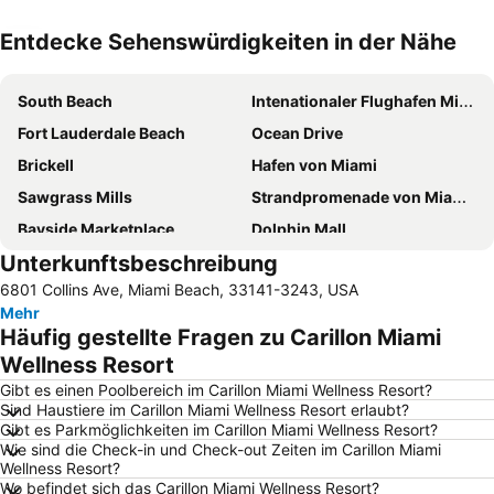
Entdecke Sehenswürdigkeiten in der Nähe
Karte vergrössern
South Beach
Intenationaler Flughafen Miami
Fort Lauderdale Beach
Ocean Drive
Brickell
Hafen von Miami
Sawgrass Mills
Strandpromenade von Miami Beach
Bayside Marketplace
Dolphin Mall
Unterkunftsbeschreibung
Port Everglades
Keys Islands
6801 Collins Ave, Miami Beach, 33141-3243, USA
Hard Rock Stadium
Iinternationaler Flughafen Fort Lauderdale - Hollywood
Mehr
Collins Avenue
Coconut Grove
Häufig gestellte Fragen zu Carillon Miami
Lincoln Road
Las Olas Boulevard
Wellness Resort
Bal Harbour Shops
Wynwood-Edgewater
Gibt es einen Poolbereich im Carillon Miami Wellness Resort?
Sind Haustiere im Carillon Miami Wellness Resort erlaubt?
Bayside District
Art Deco Distrikt
Gibt es Parkmöglichkeiten im Carillon Miami Wellness Resort?
Wie sind die Check-in und Check-out Zeiten im Carillon Miami
Miami Beach Besucherzentrum
Hard Rock Cafe Miami
Wellness Resort?
South Pointe Park
Aventura Mall
Wo befindet sich das Carillon Miami Wellness Resort?