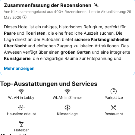
Zusammenfassung der Rezensionen
Von KI zusammengefasst aus 400+ Rezensionen · Letzte Aktualisierung: 29
May 2026
Dieses Hotel ist ein ruhiges, historisches Refugium, perfekt für
Paare
und
Touristen
, die eine friedliche Auszeit suchen. Die
Lage direkt an der Autobahn bietet
sichere Parkmöglichkeiten
über Nacht
und einfachen Zugang zu lokalen Attraktionen. Das
Anwesen verfügt über einen
großen Garten
und eine integrierte
Kunstgalerie
, die einzigartige Räume zur Entspannung und
kulturellen Bereicherung bieten. Die Gäste loben stets das
Mehr anzeigen
freundliche und professionelle Personal sowie das
außergewöhnliche Frühstücksbuffet mit einer großen Auswahl
Top-Ausstattungen und Services
an lokalen Produkten. Für ein wirklich erholsames Erlebnis
fragen Sie nach einem Zimmer mit
Dreifachverglasung
, um eine
ruhige und dunkle Umgebung zu gewährleisten.
WLAN in Lobby
WLAN im Zimmer
Parkplätze
Haustiere erlaubt
Klimaanlage
Restaurant
Hotelbar