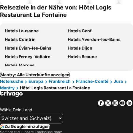
Hotels
Reiseziele in der Nähe von: Hôtel Logis
Restaurant La Fontaine
Hotels Lausanne
Hotels Genf
Hotels Cointrin
Hotels Yverdon-les-Bains
Hotels Évian-les-Bains
Hotels Dijon
Hotels Ferney-Voltaire
Hotels Beaune
Hotels Morges
Mantry: Alle Unterkünfte anzeigen
Hotelsuche
Europa
Frankreich
Franche-Comté
Jura
Mantry
Hôtel Logis Restaurant La Fontaine
Facebook
Twitter
Insta
Yo
Wähle Dein Land
Zu Google hinzufügen
So findest du unsere Ergebnisse ganz