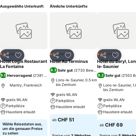
Ausgewählte Unterkunft
Ähnliche Unterkünfte
Hotel
Hotel
Hotel
2 Sterne
2 Sterne
3 Sterne
Teilen
Zu Favoriten hinzufügen
Teilen
Zu Favoriten hinzufügen
Teilen
Zu Favor
Hôtel Logis Restaurant
Hotel Au Terminus
Hôtel du Béryl, Lo
La Fontaine
le-Saunier
8.3
Sehr gut
(
3’730 Bewertungen
)
9.0
8.2
Hervorragend
(
2’381 Bewertungen
)
Sehr gut
(
2’553 
Lons-le-Saunier, 0.5 km
bis Zentrum
Mantry, Frankreich
Lons-le-Saunier, 1
bis Zentrum
gratis WLAN
gratis WLAN
gratis WLAN
Parkplätze
Parkplätze
Parkplätze
Haustiere erlaubt
Haustiere erlaubt
Haustiere erlaubt
CHF 51
ab
Wähle Reisedaten aus,
CHF 69
ab
um die genauen Preise
zu sehen
Preise von
2 Websites
Preise von
5 Websit