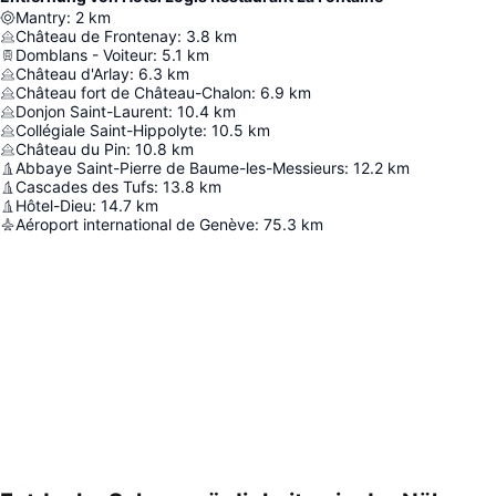
Mantry
:
2
km
Château de Frontenay
:
3.8
km
Domblans - Voiteur
:
5.1
km
Château d'Arlay
:
6.3
km
Château fort de Château-Chalon
:
6.9
km
Donjon Saint-Laurent
:
10.4
km
Collégiale Saint-Hippolyte
:
10.5
km
Château du Pin
:
10.8
km
Abbaye Saint-Pierre de Baume-les-Messieurs
:
12.2
km
Cascades des Tufs
:
13.8
km
Hôtel-Dieu
:
14.7
km
Aéroport international de Genève
:
75.3
km