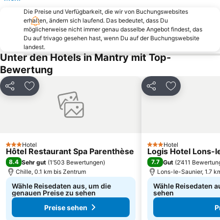
Die Preise und Verfügbarkeit, die wir von Buchungswebsites
erhalten, ändern sich laufend. Das bedeutet, dass Du
möglicherweise nicht immer genau dasselbe Angebot findest, das
Du auf trivago gesehen hast, wenn Du auf der Buchungswebsite
landest.
Unter den Hotels in Mantry mit Top-
Bewertung
Teilen
Zu Favoriten hinzufügen
Teilen
Zu Favoriten
Hotel
Hotel
3 Sterne
3 Sterne
Hôtel Restaurant Spa Parenthèse
Logis Hotel Lons-le
8.4
7.7
Sehr gut
(
1’503 Bewertungen
)
Gut
(
2’411 Bewertun
Chille, 0.1 km bis Zentrum
Lons-le-Saunier, 1.7 k
Wähle Reisedaten aus, um die
Wähle Reisedaten a
genauen Preise zu sehen
sehen
Preise sehen
P