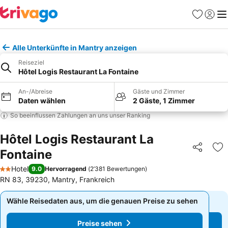
Favoriten
Einlog
Me
Alle Unterkünfte in Mantry anzeigen
Reiseziel
Hôtel Logis Restaurant La Fontaine
An-/Abreise
Gäste und Zimmer
Daten wählen
2 Gäste, 1 Zimmer
So beeinflussen Zahlungen an uns unser Ranking
Hôtel Logis Restaurant La
Fontaine
Teilen
Zu
Hotel
9.0
Hervorragend
(
2’381 Bewertungen
)
2 Sterne
RN 83, 39230, Mantry, Frankreich
Wähle Reisedaten aus, um die genauen Preise zu sehen
Wähle Reisedaten aus, um die genauen Preise zu sehen
Preise sehen
Preise sehen