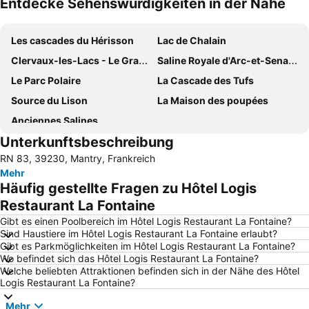
Entdecke Sehenswürdigkeiten in der Nähe
Karte vergrössern
Les cascades du Hérisson
Lac de Chalain
Clervaux-les-Lacs - Le Grand Lac
Saline Royale d'Arc-et-Senans
Le Parc Polaire
La Cascade des Tufs
Source du Lison
La Maison des poupées
Anciennes Salines
Unterkunftsbeschreibung
RN 83, 39230, Mantry, Frankreich
Mehr
Häufig gestellte Fragen zu Hôtel Logis
Restaurant La Fontaine
Gibt es einen Poolbereich im Hôtel Logis Restaurant La Fontaine?
Sind Haustiere im Hôtel Logis Restaurant La Fontaine erlaubt?
Gibt es Parkmöglichkeiten im Hôtel Logis Restaurant La Fontaine?
Wo befindet sich das Hôtel Logis Restaurant La Fontaine?
Welche beliebten Attraktionen befinden sich in der Nähe des Hôtel
Logis Restaurant La Fontaine?
Mehr