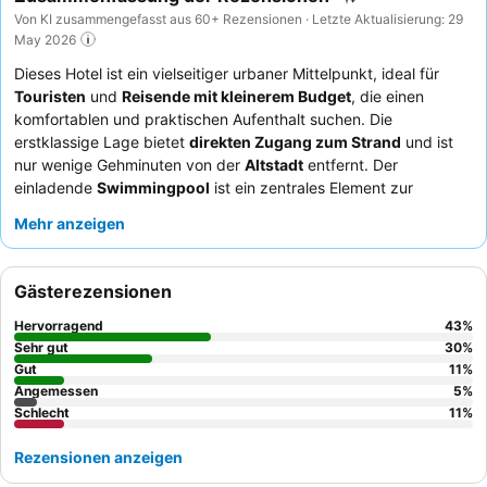
Von KI zusammengefasst aus 60+ Rezensionen · Letzte Aktualisierung: 29
May 2026
Dieses Hotel ist ein vielseitiger urbaner Mittelpunkt, ideal für
Touristen
und
Reisende mit kleinerem Budget
, die einen
komfortablen und praktischen Aufenthalt suchen. Die
erstklassige Lage bietet
direkten Zugang zum Strand
und ist
nur wenige Gehminuten von der
Altstadt
entfernt. Der
einladende
Swimmingpool
ist ein zentrales Element zur
Entspannung. Gäste loben durchweg das
freundliche und
Mehr anzeigen
hilfsbereite Personal
sowie das Hotelrestaurant für sein
köstliches und preiswertes Essen
. Für ein ruhigeres Erlebnis
empfiehlt es sich, ein Zimmer zur abgewandten Seite der
Gästerezensionen
Hauptstraße anzufragen.
Hervorragend
43
%
Sehr gut
30
%
Gut
11
%
Angemessen
5
%
Schlecht
11
%
Rezensionen anzeigen