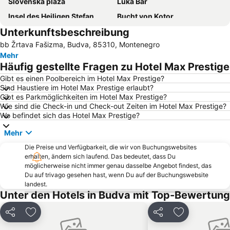
Slovenska plaža
Luka Bar
Insel des Heiligen Stefan
Bucht von Kotor
Unterkunftsbeschreibung
Plaza
Almara Beach
bb Žrtava Fašizma, Budva, 85310, Montenegro
Blatna plaža
Stari grad Budva
Mehr
Kamenovo
Jaz
Häufig gestellte Fragen zu Hotel Max Prestige
Luka
Kraljičina plaža
Gibt es einen Poolbereich im Hotel Max Prestige?
Sind Haustiere im Hotel Max Prestige erlaubt?
Crvena plaža
Utjeha
Gibt es Parkmöglichkeiten im Hotel Max Prestige?
Luka Kotor
Pržno
Wie sind die Check-in und Check-out Zeiten im Hotel Max Prestige?
Wo befindet sich das Hotel Max Prestige?
Waikiki
Buljarica
Mehr
Rijeka Crnojevića
Porto
Die Preise und Verfügbarkeit, die wir von Buchungswebsites
Mogren Plaza
Lučice
erhalten, ändern sich laufend. Das bedeutet, dass Du
Buljarice
Flughafen Tivat
möglicherweise nicht immer genau dasselbe Angebot findest, das
Du auf trivago gesehen hast, wenn Du auf der Buchungswebsite
Kalardovo
Maljevik
landest.
Unter den Hotels in Budva mit Top-Bewertung
S&I Beach Life-Jaz
Blue Beach
Drobni pijesak
Kotor
Teilen
Zu Favoriten hinzufügen
Teilen
Zu Favoriten
Žanjice
Stari Bar