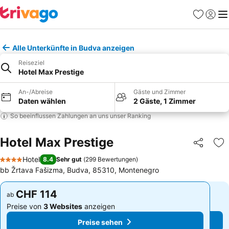
Favoriten
Einlog
Me
Alle Unterkünfte in Budva anzeigen
Reiseziel
Hotel Max Prestige
An-/Abreise
Gäste und Zimmer
Daten wählen
2 Gäste, 1 Zimmer
So beeinflussen Zahlungen an uns unser Ranking
Hotel Max Prestige
Teilen
Zu
Hotel
8.4
Sehr gut
(
299 Bewertungen
)
4 Sterne
bb Žrtava Fašizma, Budva, 85310, Montenegro
CHF 114
CHF 114
ab
ab
Preise von
3 Websites
anzeigen
Preise von
3 Websites
anzeigen
Preise sehen
Preise sehen