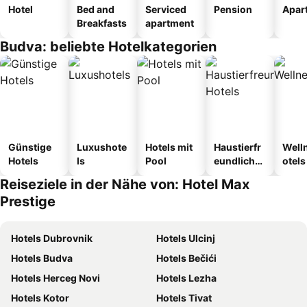
Hotel
Bed and
Serviced
Pension
Apar
Breakfasts
apartment
Budva: beliebte Hotelkategorien
Günstige
Luxushote
Hotels mit
Haustierfr
Well
Hotels
ls
Pool
eundliche
otels
Hotels
Reiseziele in der Nähe von: Hotel Max
Prestige
Hotels Dubrovnik
Hotels Ulcinj
Hotels Budva
Hotels Bečići
Hotels Herceg Novi
Hotels Lezha
Hotels Kotor
Hotels Tivat