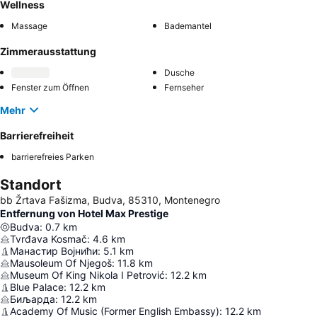
Wellness
Massage
Bademantel
Zimmerausstattung
Dusche
Fenster zum Öffnen
Fernseher
Mehr
Barrierefreiheit
barrierefreies Parken
Standort
bb Žrtava Fašizma, Budva, 85310, Montenegro
Entfernung von Hotel Max Prestige
Budva
:
0.7
km
Tvrđava Kosmač
:
4.6
km
Манастир Војнићи
:
5.1
km
Mausoleum Of Njegoš
:
11.8
km
Museum Of King Nikola I Petrović
:
12.2
km
Blue Palace
:
12.2
km
Биљарда
:
12.2
km
Academy Of Music (Former English Embassy)
:
12.2
km