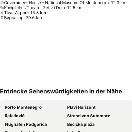
Government House - National Museum Of Montenegro
:
12.3
km
Königliches Theater Zetski Dom
:
12.5
km
Tivat Airport
:
15.8
km
Вирпазар
:
20.6
km
Entdecke Sehenswürdigkeiten in der Nähe
Karte vergrössern
Porto Montenegro
Plavi Horizont
Rafailovići
Strand von Sutomore
Flughafen Podgorica
Bečićka plaža