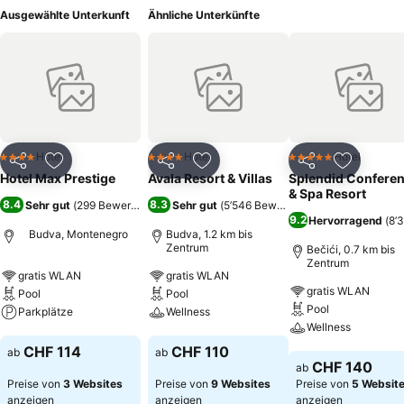
Ausgewählte Unterkunft
Ähnliche Unterkünfte
Hotel
Hotel
Hotel
4 Sterne
4 Sterne
5 Sterne
Teilen
Zu Favoriten hinzufügen
Teilen
Zu Favoriten hinzufügen
Teilen
Zu Favor
Hotel Max Prestige
Avala Resort & Villas
Splendid Confere
& Spa Resort
8.4
8.3
Sehr gut
(
299 Bewertungen
)
Sehr gut
(
5’546 Bewertungen
)
9.2
Hervorragend
(
8’
Budva, Montenegro
Budva, 1.2 km bis
Zentrum
Bečići, 0.7 km bis
Zentrum
gratis WLAN
gratis WLAN
gratis WLAN
Pool
Pool
Pool
Parkplätze
Wellness
Wellness
Preise sehen
Preise sehen
CHF 114
CHF 110
ab
ab
Preise sehen
CHF 140
ab
Preise von
3 Websites
Preise von
9 Websites
Preise von
5 Websit
anzeigen
anzeigen
anzeigen