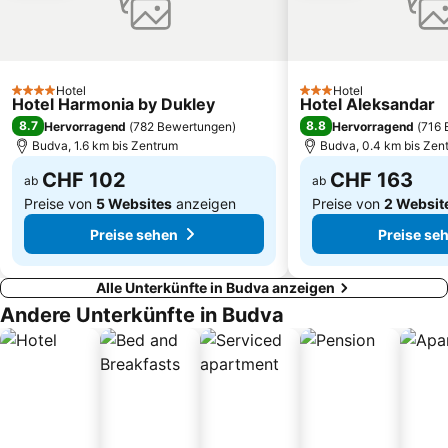
Corovica
Stari grad Herceg Novi
Yachting Club 32
Liman II
Hotel
Hotel
4 Sterne
3 Sterne
Hotel Harmonia by Dukley
Hotel Aleksandar
8.7
8.8
Hervorragend
(
782 Bewertungen
)
Hervorragend
(
716 
Budva, 1.6 km bis Zentrum
Budva, 0.4 km bis Zen
CHF 102
CHF 163
ab
ab
Preise von
5 Websites
anzeigen
Preise von
2 Websit
Preise sehen
Preise se
Alle Unterkünfte in Budva anzeigen
Andere Unterkünfte in Budva