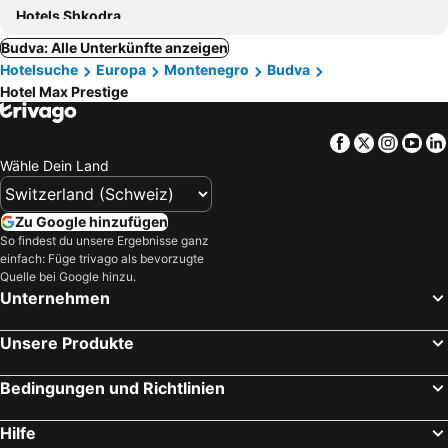
Hotels Shkodra
Budva: Alle Unterkünfte anzeigen
Hotelsuche
Europa
Montenegro
Budva
Hotel Max Prestige
Facebook
Twitter
Insta
Yo
Wähle Dein Land
Zu Google hinzufügen
So findest du unsere Ergebnisse ganz
einfach: Füge trivago als bevorzugte
Quelle bei Google hinzu.
Unternehmen
Unsere Produkte
Bedingungen und Richtlinien
Hilfe