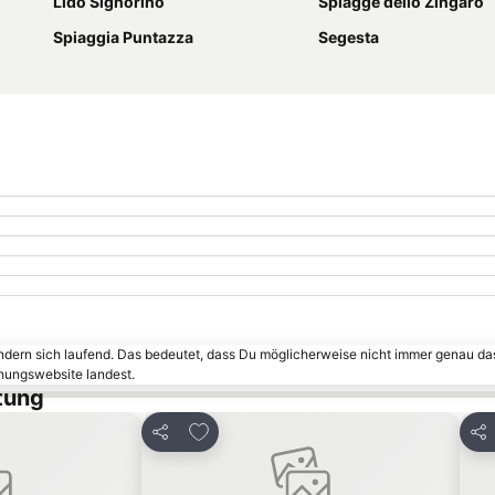
Lido Signorino
Spiagge dello Zingaro
Spiaggia Puntazza
Segesta
ändern sich laufend. Das bedeutet, dass Du möglicherweise nicht immer genau da
chungswebsite landest.
tung
inzufügen
Zu Favoriten hinzufügen
Teilen
Tei