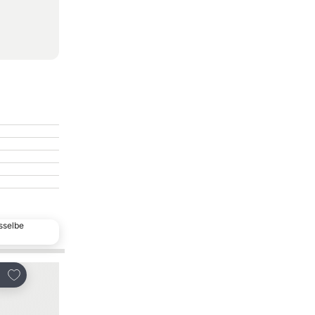
sselbe
Zu Favoriten hinzufügen
Zu Favoriten hinzu
len
Teilen