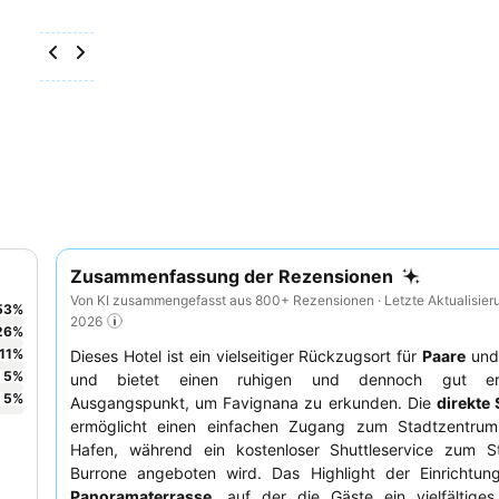
Zusammenfassung der Rezensionen
Von KI zusammengefasst aus 800+ Rezensionen · Letzte Aktualisier
53
%
2026
26
%
11
%
Dieses Hotel ist ein vielseitiger Rückzugsort für
Paare
un
5
%
und bietet einen ruhigen und dennoch gut err
5
%
Ausgangspunkt, um Favignana zu erkunden. Die
direkte
ermöglicht einen einfachen Zugang zum Stadtzentr
Hafen, während ein kostenloser Shuttleservice zum S
Burrone angeboten wird. Das Highlight der Einrichtung
Panoramaterrasse
, auf der die Gäste ein vielfältiges