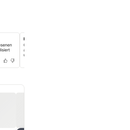
Frühstücksterrasse mit Meerblick
lesenen
Genieße ein reichhaltiges und abwechslungsreiches Frü
isiert
auf der Panoramaterrasse mit herrlichem Blick auf die I
und das Mittelmeer.