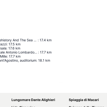
Museum Of Prehistory And The Sea - Tower Of Ligny
:
17.4
km
razzi
:
17.5
km
rsala
:
17.6
km
Stadio municipale Antonio Lombardo Angotta
:
17.7
km
Mille
:
17.7
km
ant'Agostino, auditorium
:
18.1
km
Karte vergrössern
Lungomare Dante Alighieri
Spiaggia di Macari