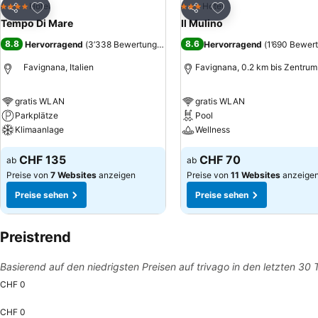
Zu Favoriten hinzufügen
Zu Favoriten hinzuf
Hotel
Hotel
4 Sterne
3 Sterne
Teilen
Teilen
Tempo Di Mare
Il Mulino
8.8
8.6
Hervorragend
(
3’338 Bewertungen
)
Hervorragend
(
1’690 Bewer
Favignana, Italien
Favignana, 0.2 km bis Zentrum
gratis WLAN
gratis WLAN
Parkplätze
Pool
Klimaanlage
Wellness
CHF 135
CHF 70
ab
ab
Preise von
7 Websites
anzeigen
Preise von
11 Websites
anzeige
Preise sehen
Preise sehen
Preistrend
Basierend auf den niedrigsten Preisen auf trivago in den letzten 30
CHF 0
CHF 0