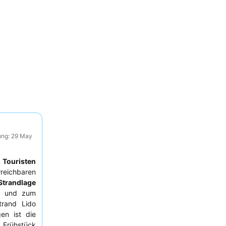
ung: 29 May
d
Touristen
eichbaren
 Strandlage
um und zum
trand Lido
en ist die
 Frühstück