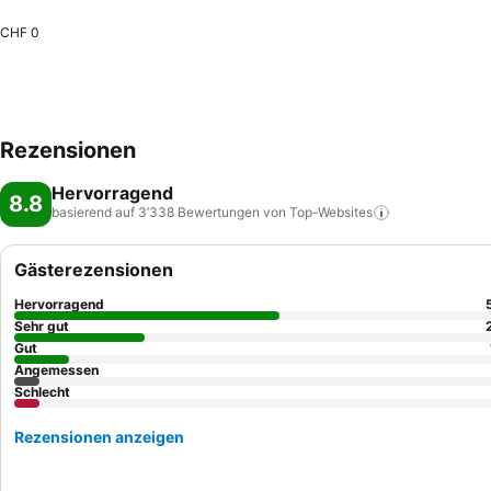
CHF 0
Rezensionen
Hervorragend
8.8
basierend auf 3’338 Bewertungen von
Top-Websites
Gästerezensionen
Hervorragend
Sehr gut
Gut
Angemessen
Schlecht
Rezensionen anzeigen