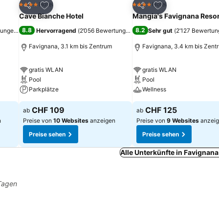
ügen
Zu Favoriten hinzufügen
Zu Favoriten hinz
Hotel
Hotel
4 Sterne
4 Sterne
Teilen
Teilen
Cave Bianche Hotel
Mangia's Favignana Resor
8.8
8.2
tungen
)
Hervorragend
(
2’056 Bewertungen
)
Sehr gut
(
2’127 Bewertu
Favignana, 3.1 km bis Zentrum
Favignana, 3.4 km bis Zent
gratis WLAN
gratis WLAN
Pool
Pool
Parkplätze
Wellness
CHF 109
CHF 125
ab
ab
n
Preise von
10 Websites
anzeigen
Preise von
9 Websites
anzei
Preise sehen
Preise sehen
Alle Unterkünfte in Favignan
 Tagen