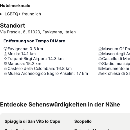
Hotelmerkmale
LGBTQ+ freundlich
Standort
Via Frascia, 6, 91023, Favignana, Italien
Entfernung von Tempo Di Mare
Favignana
:
0.3
km
Mozia
:
14.1
km
Museo degli A
Trapani-Birgi Airport
:
14.3
km
Castello di Ma
Marausa
:
15.2
km
Castello della Colombaia
:
16.8
km
Monumento ai 
Museo Archeologico Baglio Anselmi
:
17
km
ex chiesa di S
Entdecke Sehenswürdigkeiten in der Nähe
Spiaggia di San Vito lo Capo
Scopello