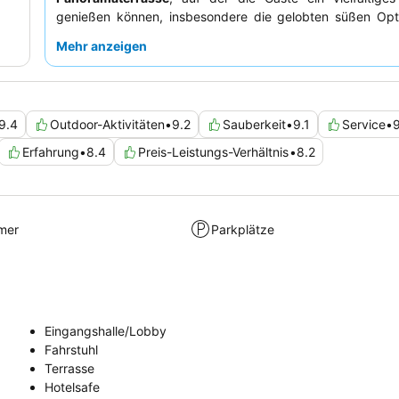
genießen können, insbesondere die gelobten süßen Opt
Personal wird durchweg für seine Freundlichkeit und Profe
Mehr anzeigen
gelobt, was die insgesamt einladende Atmosphäre noch 
Für ein verbessertes Erlebnis sollten Sie die pr
Fahrradvermietungen
nutzen, um die Insel in Ihrem eig
zu erkunden.
9.4
Outdoor-Aktivitäten
•
9.2
Sauberkeit
•
9.1
Service
•
Erfahrung
•
8.4
Preis-Leistungs-Verhältnis
•
8.2
mer
Parkplätze
Eingangshalle/Lobby
Fahrstuhl
Terrasse
Hotelsafe