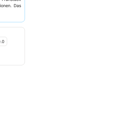
ionen. Das
ssionalität
verstärkt.
aktischen
enen Tempo
9.0