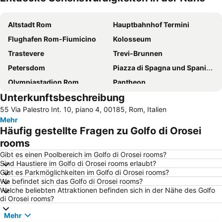
Karte vergrössern
Altstadt Rom
Hauptbahnhof Termini
Flughafen Rom-Fiumicino
Kolosseum
Trastevere
Trevi-Brunnen
Petersdom
Piazza di Spagna und Spanische Treppe
Olympiastadion Rom
Pantheon
Unterkunftsbeschreibung
Piazza Navona
Ostia
55 Via Palestro Int. 10, piano 4, 00185, Rom, Italien
Monti
Santa Susanna
Mehr
Colosseo Metro Station
Prati
Häufig gestellte Fragen zu Golfo di Orosei
Termini Metro Station
Vatikanische Museen
rooms
Basilika di Santa Maria Maggiore
Lido di Ostia Levante
Gibt es einen Poolbereich im Golfo di Orosei rooms?
Sind Haustiere im Golfo di Orosei rooms erlaubt?
Via del Corso Straße
Wellness Town
Gibt es Parkmöglichkeiten im Golfo di Orosei rooms?
Wo befindet sich das Golfo di Orosei rooms?
Trevi
Lido di Ostia Ponente
Welche beliebten Attraktionen befinden sich in der Nähe des Golfo
Barberini - Fontana di Trevi Metro Station
Flughafen Rom-Ciampino
di Orosei rooms?
Palazzetto dello Sport
Castel Sant'Angelo
Mehr