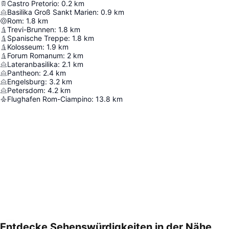
Castro Pretorio
:
0.2
km
Basilika Groß Sankt Marien
:
0.9
km
Rom
:
1.8
km
Trevi-Brunnen
:
1.8
km
Spanische Treppe
:
1.8
km
Kolosseum
:
1.9
km
Forum Romanum
:
2
km
Lateranbasilika
:
2.1
km
Pantheon
:
2.4
km
Engelsburg
:
3.2
km
Petersdom
:
4.2
km
Flughafen Rom-Ciampino
:
13.8
km
Entdecke Sehenswürdigkeiten in der Nähe