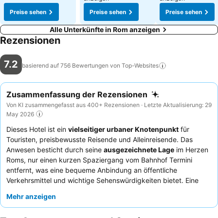
Preise sehen
Preise sehen
Preise sehen
Alle Unterkünfte in Rom anzeigen
Rezensionen
7.2
basierend auf 756 Bewertungen von
Top-Websites
Zusammenfassung der Rezensionen
Von KI zusammengefasst aus 400+ Rezensionen · Letzte Aktualisierung: 29
May 2026
Dieses Hotel ist ein
vielseitiger urbaner Knotenpunkt
für
Touristen, preisbewusste Reisende und Alleinreisende. Das
Anwesen besticht durch seine
ausgezeichnete Lage
im Herzen
Roms, nur einen kurzen Spaziergang vom Bahnhof Termini
entfernt, was eine bequeme Anbindung an öffentliche
Verkehrsmittel und wichtige Sehenswürdigkeiten bietet. Eine
bemerkenswerte Annehmlichkeit ist die
Gemeinschaftsküche
,
Mehr anzeigen
die den Gästen die Flexibilität gibt, ihre eigenen Mahlzeiten
zuzubereiten. Die Gäste loben durchweg das
freundliche und