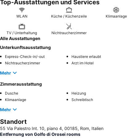
Top-Ausstattungen und Services
außergewöhnlich hilfsbereite Personal
, das proaktiv Probleme
löst und einen angenehmen Aufenthalt gewährleistet. Wer ein
ruhigeres Erlebnis sucht, sollte sich nach Zimmern erkundigen,
WLAN
Küche / Küchenzeile
Klimaanlage
die nicht zur Straße hin liegen.
TV / Unterhaltung
Nichtraucherzimmer
Alle Ausstattungen
Unterkunftsausstattung
Express-Check-in/-out
Haustiere erlaubt
Nichtraucherzimmer
Arzt im Hotel
Mehr
Zimmerausstattung
Dusche
Heizung
Klimaanlage
Schreibtisch
Mehr
Standort
55 Via Palestro Int. 10, piano 4, 00185, Rom, Italien
Entfernung von Golfo di Orosei rooms