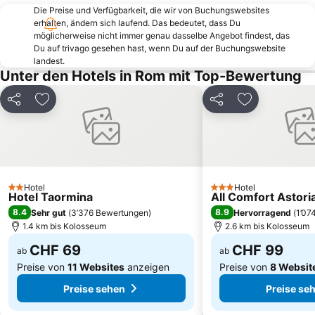
Il Parco del Foro Italico
Piazza Venezia
Die Preise und Verfügbarkeit, die wir von Buchungswebsites
erhalten, ändern sich laufend. Das bedeutet, dass Du
Kirche Santa Maria in Trastvere
Trieste
möglicherweise nicht immer genau dasselbe Angebot findest, das
Spagna Metro Station
Piazza Campo de' Fiori
Du auf trivago gesehen hast, wenn Du auf der Buchungswebsite
landest.
Fregene
Flaminio
Unter den Hotels in Rom mit Top-Bewertung
Bahnhof Roma Tiburtina
Piazza San Pietro
Teilen
Zu Favoriten hinzufügen
Teilen
Zu Favoriten
Ottaviano - San Pietro - Musei Vaticani Metro Station
Via Aurelia - Roma
Torvaianica
Barberini
El Circo Máximo
Bahnhof Roma Ostiense
Forum Termini
Piazza Cavour
Hotel
Hotel
Metropolitana di Roma
Forum Romanum
2 Sterne
3 Sterne
Hotel Taormina
All Comfort Astori
Basilica San Paolo Metro Station
Kapitolsplatz
8.4
8.9
Sehr gut
(
3’376 Bewertungen
)
Hervorragend
(
1’07
1.4 km bis Kolosseum
2.6 km bis Kolosseum
CHF 69
CHF 99
ab
ab
Preise von
11 Websites
anzeigen
Preise von
8 Websit
Preise sehen
Preise se