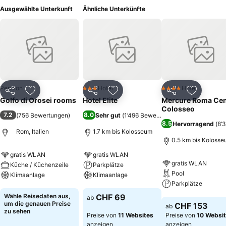
Ausgewählte Unterkunft
Ähnliche Unterkünfte
Pension
Hotel
Hotel
3 Sterne
4 Sterne
Teilen
Zu Favoriten hinzufügen
Teilen
Zu Favoriten hinzufügen
Teilen
Zu Favor
Golfo di Orosei rooms
Hotel Elite
Mercure Roma Cen
Colosseo
7.2
8.0
(
756 Bewertungen
)
Sehr gut
(
1’496 Bewertungen
)
8.5
Hervorragend
(
8’
Rom, Italien
1.7 km bis Kolosseum
0.5 km bis Koloss
gratis WLAN
gratis WLAN
gratis WLAN
Küche / Küchenzeile
Parkplätze
Pool
Klimaanlage
Klimaanlage
Parkplätze
Preise sehen
Preise sehen
Wähle Reisedaten aus,
CHF 69
ab
Preise sehen
um die genauen Preise
CHF 153
ab
zu sehen
Preise von
11 Websites
Preise von
10 Websi
anzeigen
anzeigen