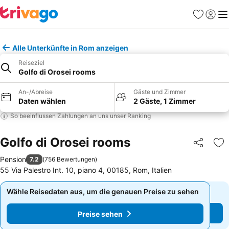
Favoriten
Einlog
Me
Alle Unterkünfte in Rom anzeigen
Reiseziel
Golfo di Orosei rooms
An-/Abreise
Gäste und Zimmer
Daten wählen
2 Gäste, 1 Zimmer
So beeinflussen Zahlungen an uns unser Ranking
Golfo di Orosei rooms
Teilen
Zu
Pension
7.2
(
756 Bewertungen
)
55 Via Palestro Int. 10, piano 4, 00185, Rom, Italien
Wähle Reisedaten aus, um die genauen Preise zu sehen
Wähle Reisedaten aus, um die genauen Preise zu sehen
Preise sehen
Preise sehen