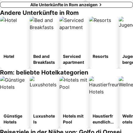
Alle Unterkünfte in Rom anzeigen
Andere Unterkünfte in Rom
Hotel
Bed and
Serviced
Resorts
Juge
Breakfasts
apartment
berg
tel
Rom: beliebte Hotelkategorien
Günstige
Luxushote
Hotels mit
Haustierfr
Well
Hotels
ls
Pool
eundliche
otels
Hotels
Reiseziele in der Nähe von: Golfo di Orosei