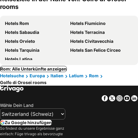
rooms
Hotels Rom
Hotels Fiumicino
Hotels Sabaudia
Hotels Terracina
Hotels Orvieto
Hotels Civitavecchia
Hotels Tarquinia
Hotels San Felice Circeo
Hotels Latina
Rom: Alle Unterkünfte anzeigen
Hotelsuche
Europa
Italien
Latium
Rom
Golfo di Orosei rooms
Facebook
Twitter
Insta
Yo
Wähle Dein Land
Zu Google hinzufügen
So findest du unsere Ergebnisse ganz
einfach: Füge trivago als bevorzugte