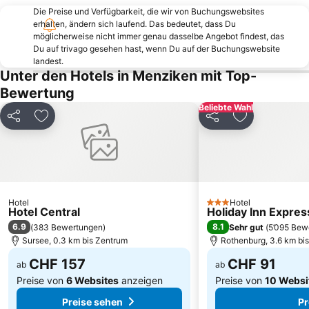
Albisrieden
Aqualon Therme
Die Preise und Verfügbarkeit, die wir von Buchungswebsites
Klewenalp-Stockhütte
Seefeld
erhalten, ändern sich laufend. Das bedeutet, dass Du
möglicherweise nicht immer genau dasselbe Angebot findest, das
Bahnhofstraße
Bahnhof
Du auf trivago gesehen hast, wenn Du auf der Buchungswebsite
landest.
Höngg
Affoltern
Unter den Hotels in Menziken mit Top-
Schwamendingen-Mitte
Kloster Einsiedeln
Bewertung
Knies Kinderzoo
Enge
Beliebte Wahl
Teilen
Zu Favoriten hinzufügen
Teilen
Zu Favoriten
Seebach
City
Alt-Wiedikon
Leimbach
Escher-Wyss
MCH Messe Zürich
Altstadt Aarau
Niederdorf und Oberdorf
Hotel
Hotel
Witikon
Stadtmuseum Rapperswil-Jona
3 Sterne
Hotel Central
Holiday Inn Expres
Street Parade
Bahnhof Brugg
6.9
8.1
(
383 Bewertungen
)
Sehr gut
(
5’095 Bew
Sursee, 0.3 km bis Zentrum
Rothenburg, 3.6 km bi
CHF 157
CHF 91
ab
ab
Preise von
6 Websites
anzeigen
Preise von
10 Websi
Preise sehen
Pr