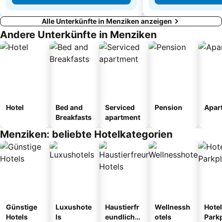
Alle Unterkünfte in Menziken anzeigen
Andere Unterkünfte in Menziken
Hotel
Bed and
Serviced
Pension
Apar
Breakfasts
apartment
Menziken: beliebte Hotelkategorien
Günstige
Luxushote
Haustierfr
Wellnessh
Hotel
Hotels
ls
eundliche
otels
Park