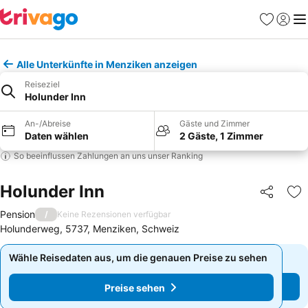
Favoriten
Einlog
Me
Alle Unterkünfte in Menziken anzeigen
Reiseziel
Holunder Inn
An-/Abreise
Gäste und Zimmer
Daten wählen
2 Gäste, 1 Zimmer
So beeinflussen Zahlungen an uns unser Ranking
Holunder Inn
Teilen
Zu
Pension
/
Keine Rezensionen verfügbar
Holunderweg, 5737, Menziken, Schweiz
Wähle Reisedaten aus, um die genauen Preise zu sehen
Wähle Reisedaten aus, um die genauen Preise zu sehen
Preise sehen
Preise sehen