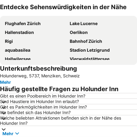
Entdecke Sehenswürdigkeiten in der Nähe
Karte vergrössern
Flughafen Zürich
Lake Lucerne
Hallenstadion
Oerlikon
Rigi
Bahnhof Zürich
aquabasilea
Stadion Letzigrund
Hallwilersee
Vierwaldstättersee
Unterkunftsbeschreibung
Altstetten
Zoo Zürich
Holunderweg, 5737, Menziken, Schweiz
Alpamare
Zugersee
Mehr
Sattel-Hochstuckli
Verkehrshaus
Häufig gestellte Fragen zu Holunder Inn
Zürichsee
Hauptbahnhof Luzern
Gibt es einen Poolbereich im Holunder Inn?
Sind Haustiere im Holunder Inn erlaubt?
Stoos
Natur- und Tierpark Goldau
Gibt es Parkmöglichkeiten im Holunder Inn?
Sörenberg-Flühli
Langstrasse
Wo befindet sich das Holunder Inn?
Welche beliebten Attraktionen befinden sich in der Nähe des
Hirslanden
Wollishofen
Holunder Inn?
KKL Luzern
Skigebiet Melchsee-Frutt
Mehr