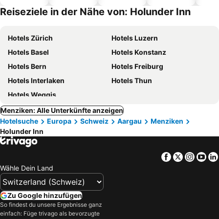
Hotels
Reiseziele in der Nähe von: Holunder Inn
Hotels Zürich
Hotels Luzern
Hotels Basel
Hotels Konstanz
Hotels Bern
Hotels Freiburg
Hotels Interlaken
Hotels Thun
Hotels Weggis
Menziken: Alle Unterkünfte anzeigen
Hotelsuche
Europa
Schweiz
Aargau
Menziken
Holunder Inn
Facebook
Twitter
Insta
Yo
Wähle Dein Land
Zu Google hinzufügen
So findest du unsere Ergebnisse ganz
einfach: Füge trivago als bevorzugte