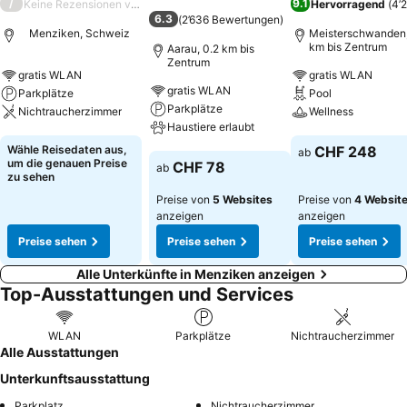
/
9.1
Keine Rezensionen verfügbar
Hervorragend
(
4’
6.3
(
2’636 Bewertungen
)
Menziken, Schweiz
Meisterschwanden,
km bis Zentrum
Aarau, 0.2 km bis
Zentrum
gratis WLAN
gratis WLAN
gratis WLAN
Parkplätze
Pool
Parkplätze
Nichtraucherzimmer
Wellness
Haustiere erlaubt
Preise sehen
Preise sehen
Wähle Reisedaten aus,
CHF 248
ab
Preise sehen
um die genauen Preise
CHF 78
ab
zu sehen
Preise von
5 Websites
Preise von
4 Websit
anzeigen
anzeigen
Preise sehen
Preise sehen
Preise sehen
Alle Unterkünfte in Menziken anzeigen
Top-Ausstattungen und Services
WLAN
Parkplätze
Nichtraucherzimmer
Alle Ausstattungen
Unterkunftsausstattung
Parkplatz
Nichtraucherzimmer