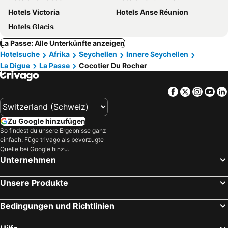
Hotels Victoria
Hotels Anse Réunion
Hotels Glacis
La Passe: Alle Unterkünfte anzeigen
Hotelsuche
Afrika
Seychellen
Innere Seychellen
La Digue
La Passe
Cocotier Du Rocher
Facebook
Twitter
Insta
Yo
Zu Google hinzufügen
So findest du unsere Ergebnisse ganz
einfach: Füge trivago als bevorzugte
Quelle bei Google hinzu.
Unternehmen
Unsere Produkte
Bedingungen und Richtlinien