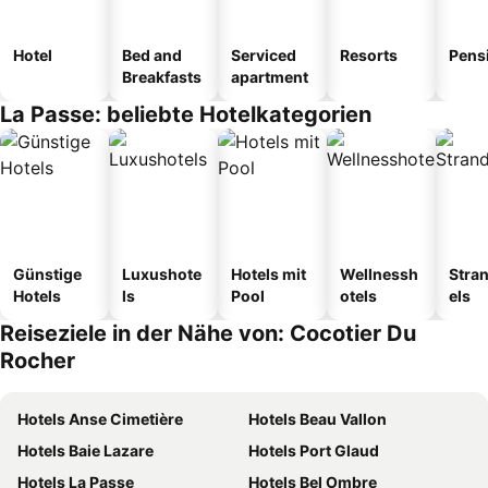
Hotel
Bed and
Serviced
Resorts
Pens
Breakfasts
apartment
La Passe: beliebte Hotelkategorien
Günstige
Luxushote
Hotels mit
Wellnessh
Stra
Hotels
ls
Pool
otels
els
Reiseziele in der Nähe von: Cocotier Du
Rocher
Hotels Anse Cimetière
Hotels Beau Vallon
Hotels Baie Lazare
Hotels Port Glaud
Hotels La Passe
Hotels Bel Ombre