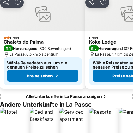
Teilen
Zu Favoriten hinzufügen
Teilen
Zu Favoriten
Hotel
Hotel
2 Sterne
Chalets de Palma
Koko Lodge
9.1
9.5
Hervorragend
(
300 Bewertungen
)
Hervorragend
(
87 B
La Passe, 0.5 km bis Zentrum
La Passe, 1.7 km bis Z
Wähle Reisedaten aus, um die
Wähle Reisedaten a
genauen Preise zu sehen
genauen Preise zu 
Preise sehen
Preise se
Alle Unterkünfte in La Passe anzeigen
Andere Unterkünfte in La Passe