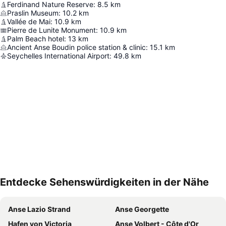
Ferdinand Nature Reserve
:
8.5
km
Praslin Museum
:
10.2
km
Vallée de Mai
:
10.9
km
Pierre de Lunite Monument
:
10.9
km
Palm Beach hotel
:
13
km
Ancient Anse Boudin police station & clinic
:
15.1
km
Seychelles International Airport
:
49.8
km
Entdecke Sehenswürdigkeiten in der Nähe
Karte vergrössern
Anse Lazio Strand
Anse Georgette
Hafen von Victoria
Anse Volbert - Côte d'Or