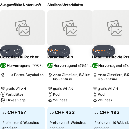
Ausgewählte Unterkunft
Ähnliche Unterkünfte
Resort
Hotel
Hotel
4 Sterne
5 Sterne
Teilen
Zu Favoriten hinzufügen
Teilen
Zu Favoriten hinzufügen
Teilen
Zu Favor
Cocotier Du Rocher
Paradise Sun
Hotel Le Duc de Pr
9.5
8.9
9.2
Hervorragend
(
998 Bewertungen
Hervorragend
)
(
4’549 Bewertungen
Hervorragend
)
(
4’
La Passe, Seychellen
Anse Cimetière, 5.3 km
Anse Cimetière, 5.
bis Zentrum
bis Zentrum
gratis WLAN
gratis WLAN
gratis WLAN
Parkplätze
Pool
Pool
Klimaanlage
Wellness
Wellness
CHF 157
CHF 433
CHF 492
ab
ab
ab
Preise von
4 Websites
Preise von
5 Websites
Preise von
10 Websi
anzeigen
anzeigen
anzeigen