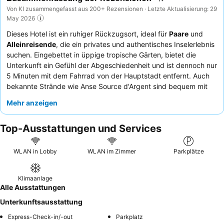
Von KI zusammengefasst aus 200+ Rezensionen · Letzte Aktualisierung: 29
May 2026
Dieses Hotel ist ein ruhiger Rückzugsort, ideal für
Paare
und
Alleinreisende
, die ein privates und authentisches Inselerlebnis
suchen. Eingebettet in üppige tropische Gärten, bietet die
Unterkunft ein Gefühl der Abgeschiedenheit und ist dennoch nur
5 Minuten mit dem Fahrrad von der Hauptstadt entfernt. Auch
bekannte Strände wie Anse Source d'Argent sind bequem mit
dem Fahrrad erreichbar. Die
privaten Bungalows
verfügen
Mehr anzeigen
jeweils über eine Küche und eine geräumige Terrasse und
ermöglichen einen komfortablen und unabhängigen Aufenthalt.
Top-Ausstattungen und Services
Die Gäste loben stets die außergewöhnliche Gastfreundschaft
des Personals, das jederzeit bereit ist, Insidertipps zu geben
und Services zu arrangieren, was die frischen und vielfältigen
WLAN in Lobby
WLAN im Zimmer
Parkplätze
Frühstücksoptionen perfekt ergänzt. Für das beste Erlebnis
empfiehlt es sich, einen Bungalow weiter im Garten zu mieten,
Klimaanlage
um noch mehr Privatsphäre zu genießen.
Alle Ausstattungen
Unterkunftsausstattung
Express-Check-in/-out
Parkplatz