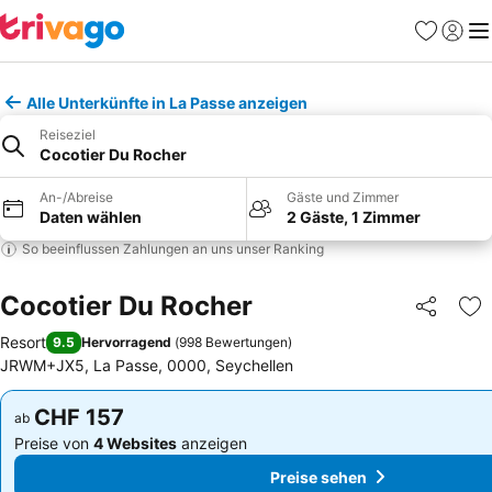
Favoriten
Einlog
Me
Alle Unterkünfte in La Passe anzeigen
Reiseziel
Cocotier Du Rocher
An-/Abreise
Gäste und Zimmer
Daten wählen
2 Gäste, 1 Zimmer
So beeinflussen Zahlungen an uns unser Ranking
Cocotier Du Rocher
Teilen
Zu
Resort
9.5
Hervorragend
(
998 Bewertungen
)
JRWM+JX5, La Passe, 0000, Seychellen
CHF 157
CHF 157
ab
ab
Preise von
4 Websites
anzeigen
Preise von
4 Websites
anzeigen
Preise sehen
Preise sehen