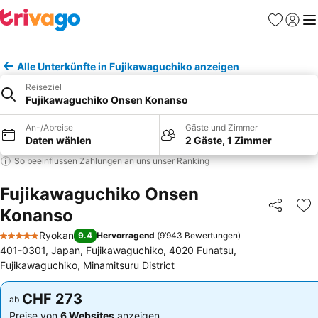
Favoriten
Einlog
Me
Alle Unterkünfte in Fujikawaguchiko anzeigen
Reiseziel
Fujikawaguchiko Onsen Konanso
An-/Abreise
Gäste und Zimmer
Daten wählen
2 Gäste, 1 Zimmer
So beeinflussen Zahlungen an uns unser Ranking
Fujikawaguchiko Onsen
Konanso
Teilen
Zu
Ryokan
9.4
Hervorragend
(
9’943 Bewertungen
)
5 Sterne
401-0301, Japan, Fujikawaguchiko, 4020 Funatsu,
Fujikawaguchiko, Minamitsuru District
CHF 273
CHF 273
ab
ab
Preise von
6 Websites
anzeigen
Preise von
6 Websites
anzeigen