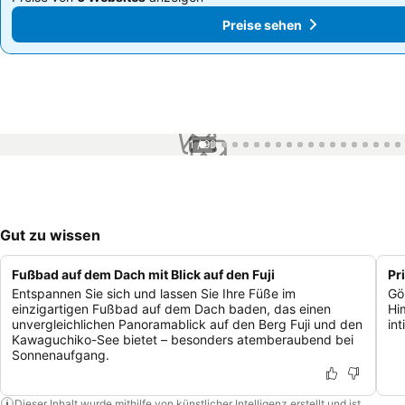
Preise sehen
Preise sehen
1 / 99
Gut zu wissen
Fußbad auf dem Dach mit Blick auf den Fuji
Pr
Entspannen Sie sich und lassen Sie Ihre Füße im
Gö
einzigartigen Fußbad auf dem Dach baden, das einen
Hi
unvergleichlichen Panoramablick auf den Berg Fuji und den
in
Kawaguchiko-See bietet – besonders atemberaubend bei
Sonnenaufgang.
Dieser Inhalt wurde mithilfe von künstlicher Intelligenz erstellt und ist