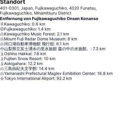
Standort
401-0301, Japan, Fujikawaguchiko, 4020 Funatsu,
Fujikawaguchiko, Minamitsuru District
Entfernung von Fujikawaguchiko Onsen Konanso
Kawaguchiko
:
0.6
km
Fujikawaguchiko
:
1.4
km
Kawaguchiko Music Forest
:
2.1
km
Mount Fuji Radar Dome Museum
:
6
km
河口湖自動車博物館 飛行舘
:
6.1
km
山梨県立富士湧水の里水族館 森の中の水族館。
:
7.3
km
Oshino Hakkai
:
7.6
km
Fujiten Snow Resort
:
10
km
Aokigahara
:
12.2
km
三島由紀夫文学館
:
14.4
km
Yamanashi Prefectural Maglev Exhibition Center
:
16.8
km
Tokyo International Airport
:
92.2
km