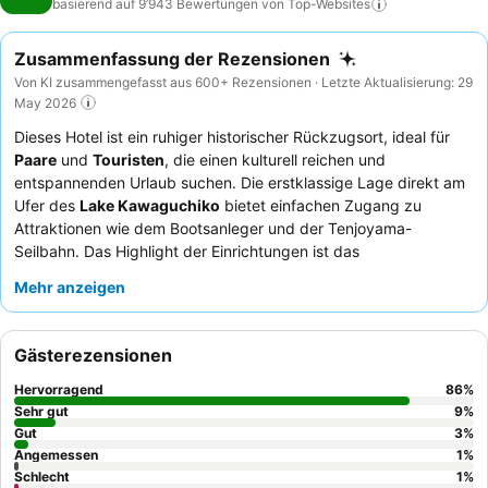
basierend auf 9’943 Bewertungen von
Top-Websites
Zusammenfassung der Rezensionen
Von KI zusammengefasst aus 600+ Rezensionen · Letzte Aktualisierung: 29
May 2026
Dieses Hotel ist ein ruhiger historischer Rückzugsort, ideal für
Paare
und
Touristen
, die einen kulturell reichen und
entspannenden Urlaub suchen. Die erstklassige Lage direkt am
Ufer des
Lake Kawaguchiko
bietet einfachen Zugang zu
Attraktionen wie dem Bootsanleger und der Tenjoyama-
Seilbahn. Das Highlight der Einrichtungen ist das
außergewöhnliche
Onsen-Erlebnis
mit öffentlichen und
Mehr anzeigen
privaten Thermalbädern sowie einem einzigartigen Fußbad auf
dem Dach mit atemberaubendem Blick auf den Berg Fuji. Die
Gäste loben stets das herzliche und professionelle Personal und
Gästerezensionen
das exquisite
Kaiseki-Dinner
, das auf dem Zimmer serviert
wird. Für das beste Erlebnis empfiehlt es sich, ein Zimmer mit
Hervorragend
86
%
Fenstertisch zu buchen, um die malerische Umgebung voll zu
Sehr gut
9
%
genießen.
Gut
3
%
Angemessen
1
%
Schlecht
1
%