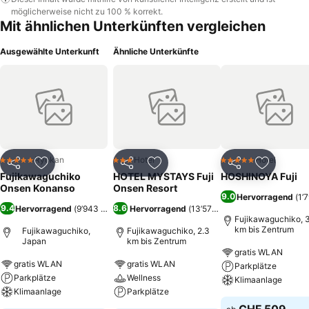
möglicherweise nicht zu 100 % korrekt.
Mit ähnlichen Unterkünften vergleichen
Ausgewählte Unterkunft
Ähnliche Unterkünfte
Ryokan
Hotel
Hotel
5 Sterne
3 Sterne
5 Sterne
Teilen
Zu Favoriten hinzufügen
Teilen
Zu Favoriten hinzufügen
Teilen
Zu Favor
Fujikawaguchiko
HOTEL MYSTAYS Fuji
HOSHINOYA Fuji
Onsen Konanso
Onsen Resort
9.0
Hervorragend
(
1’
9.4
8.6
Hervorragend
(
9’943 Bewertungen
Hervorragend
)
(
13’579 Bewertungen
)
Fujikawaguchiko, 3
km bis Zentrum
Fujikawaguchiko,
Fujikawaguchiko, 2.3
Japan
km bis Zentrum
gratis WLAN
gratis WLAN
gratis WLAN
Parkplätze
Parkplätze
Wellness
Klimaanlage
Klimaanlage
Parkplätze