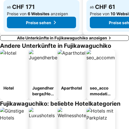
CHF 171
CHF 61
ab
ab
Preise von
6 Websites
anzeigen
Preise von
10 Websi
Preise sehen
Preise se
Alle Unterkünfte in Fujikawaguchiko anzeigen
Andere Unterkünfte in Fujikawaguchiko
Hotel
Jugendher
Aparthotel
seo_acco
berge/Hos
mmodatio
tel
n_type_car
Fujikawaguchiko: beliebte Hotelkategorien
ousel_ryo
kan