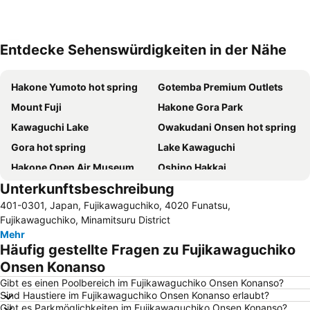
Entdecke Sehenswürdigkeiten in der Nähe
Karte vergrössern
Hakone Yumoto hot spring
Gotemba Premium Outlets
Mount Fuji
Hakone Gora Park
Kawaguchi Lake
Owakudani Onsen hot spring
Gora hot spring
Lake Kawaguchi
Hakone Open Air Museum
Oshino Hakkai
Unterkunftsbeschreibung
Sengokuhara hot spring
Hakone Glass Forest
401-0301, Japan, Fujikawaguchiko, 4020 Funatsu,
Odawara Station
Fuji-Q Highland
Fujikawaguchiko, Minamitsuru District
Fujiten snow resort
Mehr
Häufig gestellte Fragen zu Fujikawaguchiko
Onsen Konanso
Gibt es einen Poolbereich im Fujikawaguchiko Onsen Konanso?
Sind Haustiere im Fujikawaguchiko Onsen Konanso erlaubt?
Gibt es Parkmöglichkeiten im Fujikawaguchiko Onsen Konanso?