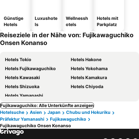
Günstige
Luxushote
Wellnessh
Hotels mit
Hotels
ls
otels
Parkplatz
Reiseziele in der Nähe von: Fujikawaguchiko
Onsen Konanso
Hotels Tokio
Hotels Hakone
Hotels Fujikawaguchiko
Hotels Yokohama
Hotels Kawasaki
Hotels Kamakura
Hotels Shizuoka
Hotels Chiyoda
Hotels Yamanashi
Fujikawaguchiko: Alle Unterkünfte anzeigen
Hotelsuche
Asien
Japan
Chubu und Hokuriku
Präfektur Yamanashi
Fujikawaguchiko
Fujikawaguchiko Onsen Konanso