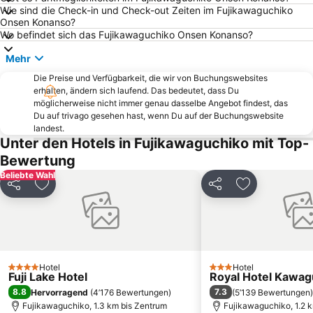
Wie sind die Check-in und Check-out Zeiten im Fujikawaguchiko
Onsen Konanso?
Wo befindet sich das Fujikawaguchiko Onsen Konanso?
Mehr
Die Preise und Verfügbarkeit, die wir von Buchungswebsites
erhalten, ändern sich laufend. Das bedeutet, dass Du
möglicherweise nicht immer genau dasselbe Angebot findest, das
Du auf trivago gesehen hast, wenn Du auf der Buchungswebsite
landest.
Unter den Hotels in Fujikawaguchiko mit Top-
Bewertung
Beliebte Wahl
Teilen
Zu Favoriten hinzufügen
Teilen
Zu Favoriten
Hotel
Hotel
4 Sterne
3 Sterne
Fuji Lake Hotel
Royal Hotel Kawag
8.8
7.3
Hervorragend
(
4’176 Bewertungen
)
(
5’139 Bewertungen
)
Fujikawaguchiko, 1.3 km bis Zentrum
Fujikawaguchiko, 1.2 