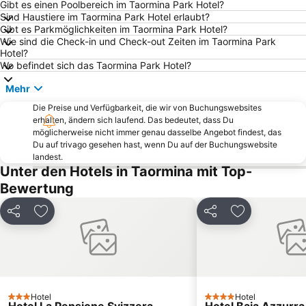
Aci Trezza
Catania Tango Festival
Gibt es einen Poolbereich im Taormina Park Hotel?
Sind Haustiere im Taormina Park Hotel erlaubt?
Corso Umberto
Castello Ursino
Gibt es Parkmöglichkeiten im Taormina Park Hotel?
Wie sind die Check-in und Check-out Zeiten im Taormina Park
Porta Messina
Isola Bella
Hotel?
Lido di Naxos
Recanati
Wo befindet sich das Taormina Park Hotel?
San Giovanni Galermo
Pescheria
Mehr
Plaia
Griechisch-römisches Theater
Die Preise und Verfügbarkeit, die wir von Buchungswebsites
erhalten, ändern sich laufend. Das bedeutet, dass Du
Piazza del Duomo
Spiaggia di Mazzarò
möglicherweise nicht immer genau dasselbe Angebot findest, das
Castello di Calatabiano
Lido Marguerita
Du auf trivago gesehen hast, wenn Du auf der Buchungswebsite
landest.
Gole dellAlcantara
Pozzillo
Unter den Hotels in Taormina mit Top-
Corso Umberto
Spiaggia Aci Castello
Bewertung
Mongiove
Sagra del Pistacchio
Teilen
Zu Favoriten hinzufügen
Teilen
Zu Favoriten
San Cristofaro
San Giovanni di Malta
Via Teatro Greco
Cottone
Porto dell'Etna
Sant'Isidoro Agricola
Therme von Acireale
Marina di Portorosa
Hotel
Hotel
Riserva Naturale Orientata Laghetti di Marinello
Cattedrale di Sant'Agata
3 Sterne
4 Sterne