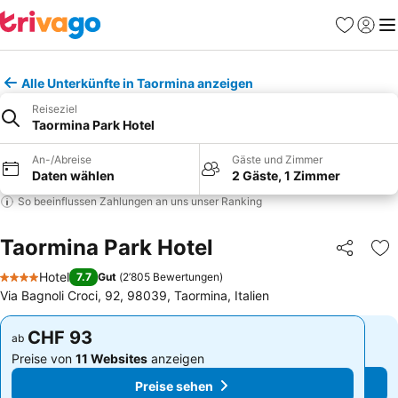
Favoriten
Einlog
Me
Alle Unterkünfte in Taormina anzeigen
Reiseziel
Taormina Park Hotel
An-/Abreise
Gäste und Zimmer
Daten wählen
2 Gäste, 1 Zimmer
So beeinflussen Zahlungen an uns unser Ranking
Taormina Park Hotel
Teilen
Zu
Hotel
7.7
Gut
(
2’805 Bewertungen
)
4 Sterne
Via Bagnoli Croci, 92, 98039, Taormina, Italien
CHF 93
CHF 93
ab
ab
Preise von
11 Websites
anzeigen
Preise von
11 Websites
anzeigen
Preise sehen
Preise sehen