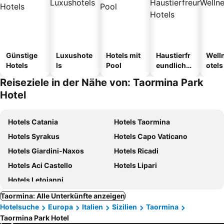
Günstige
Luxushote
Hotels mit
Haustierfr
Well
Hotels
ls
Pool
eundliche
otels
Hotels
Reiseziele in der Nähe von: Taormina Park
Hotel
Hotels Catania
Hotels Taormina
Hotels Syrakus
Hotels Capo Vaticano
Hotels Giardini-Naxos
Hotels Ricadi
Hotels Aci Castello
Hotels Lipari
Hotels Letojanni
Taormina: Alle Unterkünfte anzeigen
Hotelsuche
Europa
Italien
Sizilien
Taormina
Taormina Park Hotel