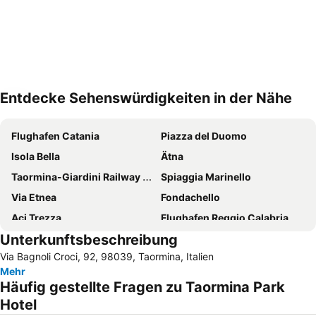
Entdecke Sehenswürdigkeiten in der Nähe
Karte vergrössern
Flughafen Catania
Piazza del Duomo
Isola Bella
Ätna
Taormina-Giardini Railway Station
Spiaggia Marinello
Via Etnea
Fondachello
Aci Trezza
Flughafen Reggio Calabria
Unterkunftsbeschreibung
Isola Bella
Taormina-Giardini Station
Via Bagnoli Croci, 92, 98039, Taormina, Italien
Capo Mulini
Tindari
Mehr
Etna Sicily Touring
Catane Live
Häufig gestellte Fragen zu Taormina Park
Porto di Catania
Plaia
Hotel