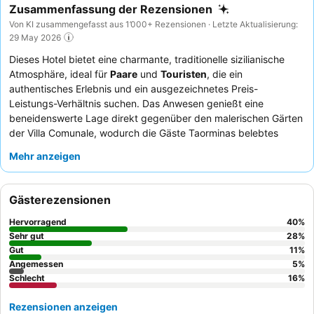
Zusammenfassung der Rezensionen
Von KI zusammengefasst aus 1’000+ Rezensionen · Letzte Aktualisierung:
29 May 2026
Dieses Hotel bietet eine charmante, traditionelle sizilianische
Atmosphäre, ideal für
Paare
und
Touristen
, die ein
authentisches Erlebnis und ein ausgezeichnetes Preis-
Leistungs-Verhältnis suchen. Das Anwesen genießt eine
beneidenswerte Lage direkt gegenüber den malerischen Gärten
der Villa Comunale, wodurch die Gäste Taorminas belebtes
Stadtzentrum und das antike griechische Theater innerhalb von
Mehr anzeigen
5-10 Minuten zu Fuß erreichen können. Das reichhaltige
Frühstücksbuffet
mit warmen Speisen, kontinentaler Auswahl
und einer großen Auswahl an sizilianischen Kuchen und Gebäck
Gästerezensionen
ist ein durchweg positives Highlight. Die Gäste loben stets das
Personal und den Service
für ihre Hilfsbereitschaft und
Hervorragend
40
%
Freundlichkeit, wobei insbesondere das Rezeptionspersonal für
Sehr gut
28
%
seine einladende Art hervorgehoben wird. Für diejenigen, die
Gut
11
%
Angemessen
5
%
zusätzlichen Platz und malerische Ausblicke wünschen,
Schlecht
16
%
empfiehlt sich die Wahl von Zimmern mit
großen Balkonen
, die
eine atemberaubende Aussicht bieten.
Rezensionen anzeigen