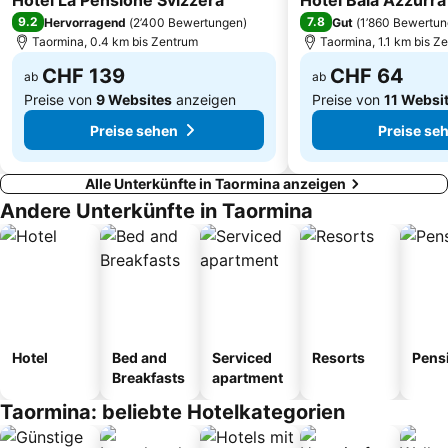
Hotel La Pensione Svizzera
Hotel Baia Azzurra
9.2
7.8
Hervorragend
(
2’400 Bewertungen
)
Gut
(
1’860 Bewertu
Taormina, 0.4 km bis Zentrum
Taormina, 1.1 km bis Z
CHF 139
CHF 64
ab
ab
Preise von
9 Websites
anzeigen
Preise von
11 Websi
Preise sehen
Preise se
Alle Unterkünfte in Taormina anzeigen
Andere Unterkünfte in Taormina
Hotel
Bed and
Serviced
Resorts
Pens
Breakfasts
apartment
Taormina: beliebte Hotelkategorien