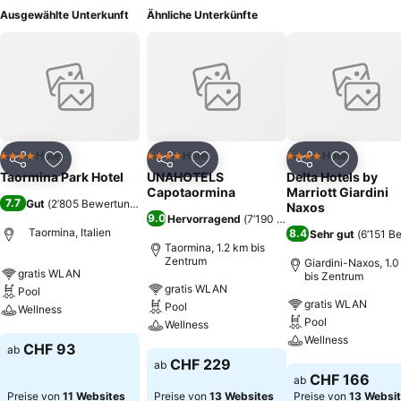
Ausgewählte Unterkunft
Ähnliche Unterkünfte
Hotel
Hotel
Hotel
4 Sterne
4 Sterne
4 Sterne
Teilen
Zu Favoriten hinzufügen
Teilen
Zu Favoriten hinzufügen
Teilen
Zu Favor
Taormina Park Hotel
UNAHOTELS
Delta Hotels by
Capotaormina
Marriott Giardini
7.7
Gut
(
2’805 Bewertungen
)
Naxos
9.0
Hervorragend
(
7’190 Bewertungen
)
Taormina, Italien
8.4
Sehr gut
(
6’151 B
Taormina, 1.2 km bis
Zentrum
Giardini-Naxos, 1.
gratis WLAN
bis Zentrum
gratis WLAN
Pool
gratis WLAN
Pool
Wellness
Pool
Wellness
Wellness
Preise sehen
CHF 93
ab
Preise sehen
CHF 229
ab
Preise sehen
CHF 166
ab
Preise von
11 Websites
Preise von
13 Websites
Preise von
13 Websi