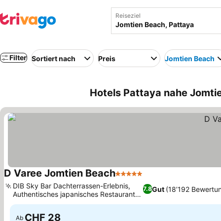
Reiseziel
Filter
Sortiert nach
Preis
Jomtien Beach
Hotels Pattaya nahe Jomtie
D Varee Jomtien Beach
5 Sterne
Preise sehen
DIB Sky Bar Dachterrassen-Erlebnis,
Gut
(18’192 Bewertu
7.8
Authentisches japanisches Restaurant
Preise sehen
Da Re
CHF 28
Ab