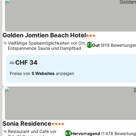
Golden Jomtien Beach Hotel
3 Sterne
Preise sehen
Vielfältige Speisemöglichkeiten vor Ort,
Gut
(919 Bewertunge
7.7
Entspannende Sauna und Dampfbad
Preise sehen
CHF 34
Ab
Preise von
5 Websites
anzeigen
Sonia Residence
4 Sterne
Preise sehen
Restaurant und Café vor
Hervorragend
(1’478 Bewertung
8.5