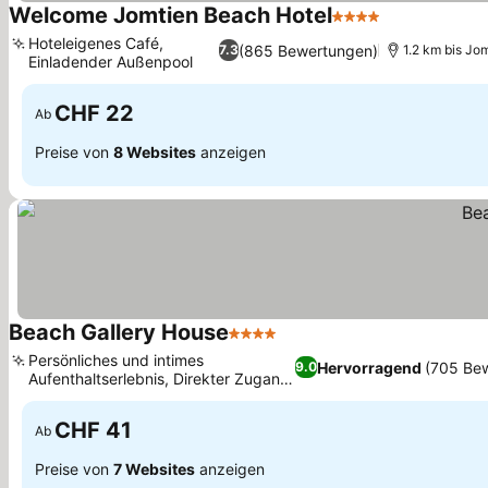
Welcome Jomtien Beach Hotel
4 Sterne
Preise sehen
Hoteleigenes Café,
(865 Bewertungen)
7.3
1.2 km bis Jo
Einladender Außenpool
Preise sehen
CHF 22
Ab
Preise von
8 Websites
anzeigen
Beach Gallery House
4 Sterne
Preise sehen
Persönliches und intimes
Hervorragend
(705 Be
9.0
Aufenthaltserlebnis, Direkter Zugang
Preise sehen
zum Jomtien Beach
CHF 41
Ab
Preise von
7 Websites
anzeigen