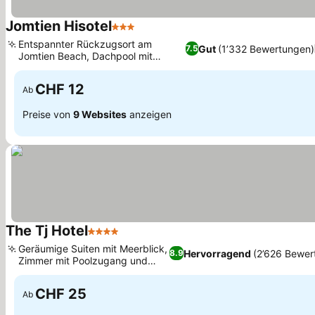
Jomtien Hisotel
3 Sterne
Preise sehen
Entspannter Rückzugsort am
Gut
(1’332 Bewertungen)
7.5
Jomtien Beach, Dachpool mit
Preise sehen
Meerblick
CHF 12
Ab
Preise von
9 Websites
anzeigen
The Tj Hotel
4 Sterne
Preise sehen
Geräumige Suiten mit Meerblick,
Hervorragend
(2’626 Bewer
8.9
Zimmer mit Poolzugang und
Preise sehen
Jacuzzi
CHF 25
Ab