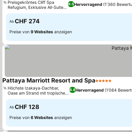
Preisgekröntes Cliff Spa
Hervorragend
(1’360 Bewert
9.5
Refugium, Exklusive All-Suite-
Preise sehen
Unterkunft
CHF 274
Ab
Preise von
9 Websites
anzeigen
Pattaya Marriott Resort and Spa
5 Sterne
Preise s
Höchste Izakaya-Dachbar,
Hervorragend
(1’084 Bewer
8.8
Oase am Strand mit tropischem
Preise sehen
Charme
CHF 128
Ab
Preise von
6 Websites
anzeigen