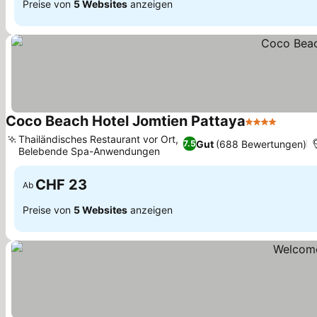
Preise von
5 Websites
anzeigen
Coco Beach Hotel Jomtien Pattaya
4 Sterne
Preise
Thailändisches Restaurant vor Ort,
Gut
(688 Bewertungen)
7.5
Belebende Spa-Anwendungen
Preise sehen
CHF 23
Ab
Preise von
5 Websites
anzeigen