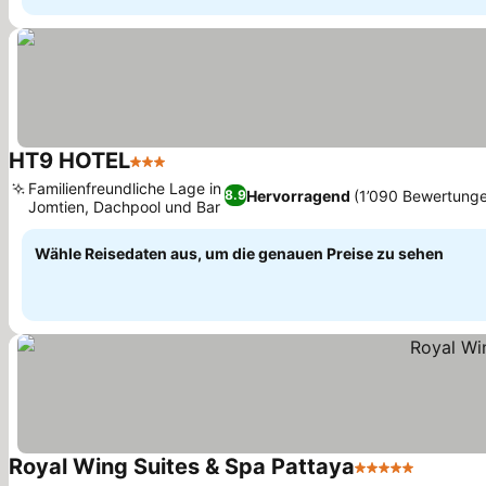
HT9 HOTEL
3 Sterne
Preise sehen
Familienfreundliche Lage in
Hervorragend
(1’090 Bewertung
8.9
Jomtien, Dachpool und Bar
Preise sehen
Wähle Reisedaten aus, um die genauen Preise zu sehen
Royal Wing Suites & Spa Pattaya
5 Sterne
Preise 