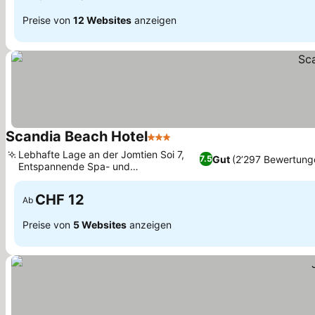
Preise von
12 Websites
anzeigen
Scandia Beach Hotel
3 Sterne
Preise sehen
Lebhafte Lage an der Jomtien Soi 7,
Gut
(2’297 Bewertung
7.5
Entspannende Spa- und
Preise sehen
Massagedienste
CHF 12
Ab
Preise von
5 Websites
anzeigen