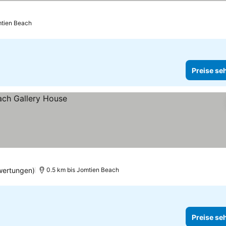
mtien Beach
Preise se
wertungen)
0.5 km bis Jomtien Beach
Preise se