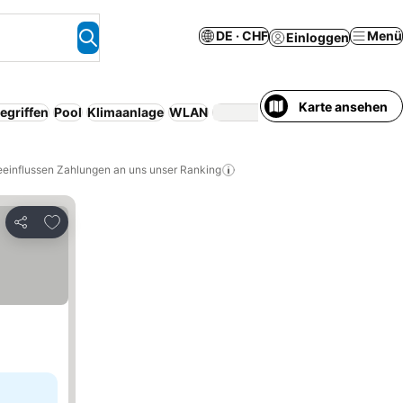
DE · CHF
Menü
Einloggen
Karte ansehen
egriffen
Pool
Klimaanlage
WLAN
Resort
Serviced ap
eeinflussen Zahlungen an uns unser Ranking
Zu Favoriten hinzufügen
Teilen