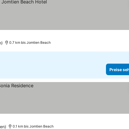
n)
0.7 km bis Jomtien Beach
Preise se
en)
0.1 km bis Jomtien Beach