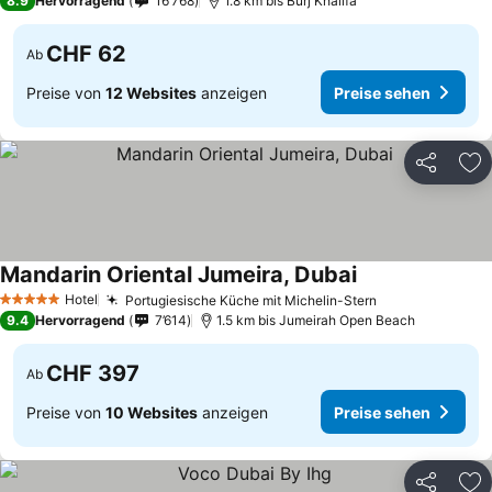
8.9
Hervorragend
16’768
1.8 km bis Burj Khalifa
CHF 62
Ab
Preise von
12 Websites
anzeigen
Preise sehen
Teilen
Zu
Mandarin Oriental Jumeira, Dubai
Hotel
Portugiesische Küche mit Michelin-Stern
5 Sterne
9.4
Hervorragend
7’614
1.5 km bis Jumeirah Open Beach
CHF 397
Ab
Preise von
10 Websites
anzeigen
Preise sehen