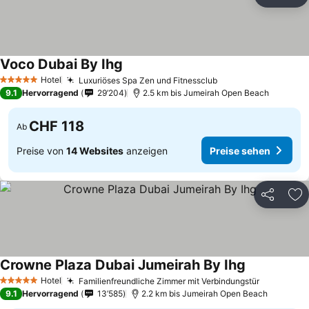
Teilen
Zu
Voco Dubai By Ihg
Hotel
Luxuriöses Spa Zen und Fitnessclub
5 Sterne
9.1
Hervorragend
29’204
2.5 km bis Jumeirah Open Beach
CHF 118
Ab
Preise von
14 Websites
anzeigen
Preise sehen
Teilen
Zu
Crowne Plaza Dubai Jumeirah By Ihg
Hotel
Familienfreundliche Zimmer mit Verbindungstür
5 Sterne
9.1
Hervorragend
13’585
2.2 km bis Jumeirah Open Beach