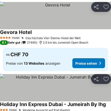
Teilen
Zu
Gevora Hotel
Hotel
Das höchste Vier-Sterne-Hotel der Welt
4 Sterne
8.1
Sehr gut
21’460
2.5 km bis Jumeirah Open Beach
CHF 70
Ab
Preise von
13 Websites
anzeigen
Preise sehen
Teilen
Zu
Holiday Inn Express Dubai - Jumeirah By Ihg
Hotel
Moderne Aussicht auf Port Rashid