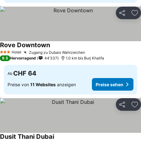
Teilen
Zu
Rove Downtown
Hotel
Zugang zu Dubais Wahrzeichen
3 Sterne
9.5
Hervorragend
44’337
1.0 km bis Burj Khalifa
CHF 64
Ab
Preise von
11 Websites
anzeigen
Preise sehen
Teilen
Zu
Dusit Thani Dubai