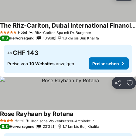
The Ritz-Carlton, Dubai International Financial Centre
Hotel
Ritz-Carlton Spa mit Dr. Burgener
5 Sterne
9.3
Hervorragend
10’968
1.8 km bis Burj Khalifa
CHF 143
Ab
Preise von
10 Websites
anzeigen
Preise sehen
Teilen
Zu
Rose Rayhaan by Rotana
Hotel
Ikonische Wolkenkratzer-Architektur
4 Sterne
8.8
Hervorragend
23’321
1.7 km bis Burj Khalifa