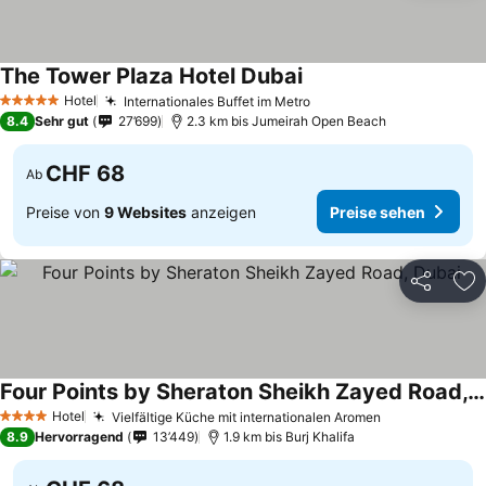
The Tower Plaza Hotel Dubai
Hotel
Internationales Buffet im Metro
5 Sterne
8.4
Sehr gut
27’699
2.3 km bis Jumeirah Open Beach
CHF 68
Ab
Preise von
9 Websites
anzeigen
Preise sehen
Teilen
Zu
Four Points by Sheraton Sheikh Zayed Road, Dubai
Hotel
Vielfältige Küche mit internationalen Aromen
4 Sterne
8.9
Hervorragend
13’449
1.9 km bis Burj Khalifa