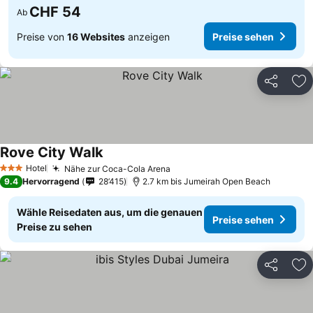
CHF 54
Ab
Preise von
16 Websites
anzeigen
Preise sehen
Teilen
Zu
Rove City Walk
Hotel
Nähe zur Coca-Cola Arena
3 Sterne
9.4
Hervorragend
28’415
2.7 km bis Jumeirah Open Beach
Wähle Reisedaten aus, um die genauen
Preise sehen
Preise zu sehen
Teilen
Zu