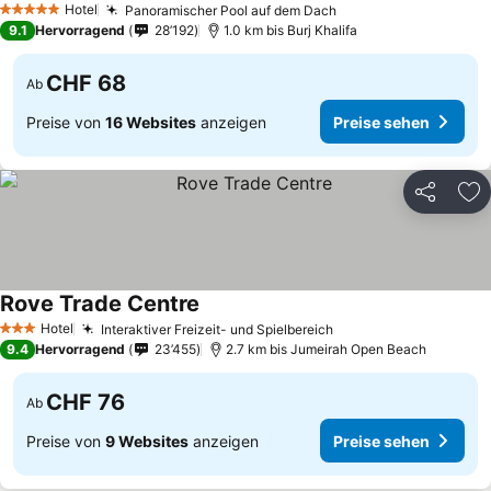
Hotel
Panoramischer Pool auf dem Dach
5 Sterne
9.1
Hervorragend
28’192
1.0 km bis Burj Khalifa
CHF 68
Ab
Preise von
16 Websites
anzeigen
Preise sehen
Teilen
Zu
Rove Trade Centre
Hotel
Interaktiver Freizeit- und Spielbereich
3 Sterne
9.4
Hervorragend
23’455
2.7 km bis Jumeirah Open Beach
CHF 76
Ab
Preise von
9 Websites
anzeigen
Preise sehen