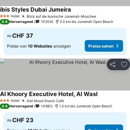
ibis Styles Dubai Jumeira
Hotel
Blick auf die ikonische Jumeirah-Moschee
3 Sterne
8.6
Hervorragend
15’204
2.0 km bis Jumeirah Open Beach
CHF 37
Ab
Preise von
10 Websites
anzeigen
Preise sehen
Teilen
Zu
Al Khoory Executive Hotel, Al Wasl
Hotel
Deli Mood Snack-Café
3 Sterne
8.9
Hervorragend
14’881
1.3 km bis Jumeirah Open Beach
CHF 23
Ab