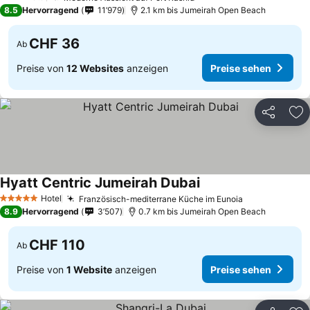
3 Sterne
8.5
Hervorragend
11’979
2.1 km bis Jumeirah Open Beach
CHF 36
Ab
Preise von
12 Websites
anzeigen
Preise sehen
Teilen
Zu
Hyatt Centric Jumeirah Dubai
Hotel
Französisch-mediterrane Küche im Eunoia
5 Sterne
8.9
Hervorragend
3’507
0.7 km bis Jumeirah Open Beach
CHF 110
Ab
Preise von
1 Website
anzeigen
Preise sehen