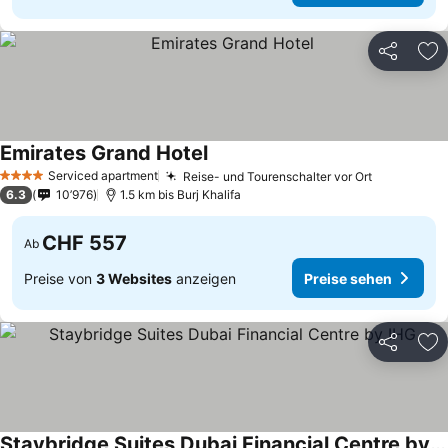
Teilen
Zu
Emirates Grand Hotel
Serviced apartment
Reise- und Tourenschalter vor Ort
4 Sterne
6.3
10’976
1.5 km bis Burj Khalifa
CHF 557
Ab
Preise von
3 Websites
anzeigen
Preise sehen
Teilen
Zu
Staybridge Suites Dubai Financial Centre by IHG