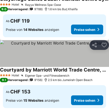
Hotel
Rayya Wellness Spa-Oase
4 Sterne
9.0
Hervorragend
9’788
1.6 km bis Burj Khalifa
CHF 119
Ab
Preise von
14 Websites
anzeigen
Preise sehen
Teilen
Zu
Courtyard by Marriott World Trade Centre, Dubai
Hotel
Eigener Spa- und Fitnessbereich
4 Sterne
9.1
Hervorragend
9’156
2.5 km bis Jumeirah Open Beach
CHF 153
Ab
Preise von
15 Websites
anzeigen
Preise sehen