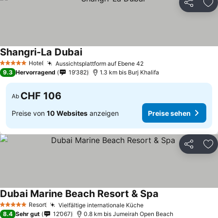
Teilen
Zu
Shangri-La Dubai
Hotel
Aussichtsplattform auf Ebene 42
5 Sterne
9.3
Hervorragend
19’382
1.3 km bis Burj Khalifa
CHF 106
Ab
Preise von
10 Websites
anzeigen
Preise sehen
Teilen
Zu
Dubai Marine Beach Resort & Spa
Resort
Vielfältige internationale Küche
5 Sterne
8.4
Sehr gut
12’067
0.8 km bis Jumeirah Open Beach