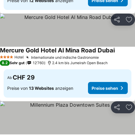
Preise von
12 Websites
anzeigen
Preise sehen
Teilen
Zu
Mercure Gold Hotel Al Mina Road Dubai
Hotel
Internationale und indische Gastronomie
4 Sterne
8.2
Sehr gut
12’760
2.4 km bis Jumeirah Open Beach
CHF 29
Ab
Preise von
13 Websites
anzeigen
Preise sehen
Teilen
Zu