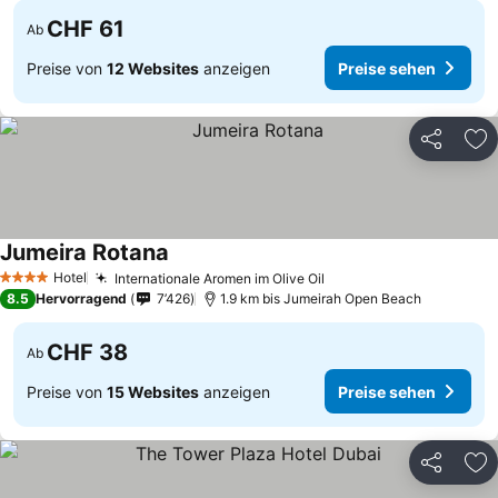
CHF 61
Ab
Preise von
12 Websites
anzeigen
Preise sehen
Teilen
Zu
Jumeira Rotana
Hotel
Internationale Aromen im Olive Oil
4 Sterne
8.5
Hervorragend
7’426
1.9 km bis Jumeirah Open Beach
CHF 38
Ab
Preise von
15 Websites
anzeigen
Preise sehen
Teilen
Zu