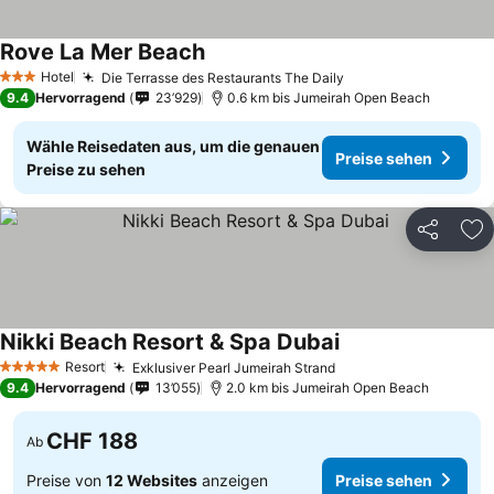
Rove La Mer Beach
Hotel
Die Terrasse des Restaurants The Daily
3 Sterne
9.4
Hervorragend
23’929
0.6 km bis Jumeirah Open Beach
Wähle Reisedaten aus, um die genauen
Preise sehen
Preise zu sehen
Teilen
Zu
Nikki Beach Resort & Spa Dubai
Resort
Exklusiver Pearl Jumeirah Strand
5 Sterne
9.4
Hervorragend
13’055
2.0 km bis Jumeirah Open Beach
CHF 188
Ab
Preise von
12 Websites
anzeigen
Preise sehen