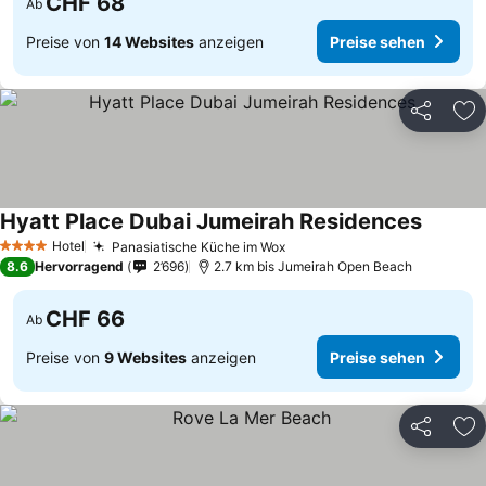
CHF 68
Ab
Preise von
14 Websites
anzeigen
Preise sehen
Teilen
Zu
Hyatt Place Dubai Jumeirah Residences
Hotel
Panasiatische Küche im Wox
4 Sterne
8.6
Hervorragend
2’696
2.7 km bis Jumeirah Open Beach
CHF 66
Ab
Preise von
9 Websites
anzeigen
Preise sehen
Teilen
Zu