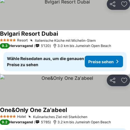
Teilen
Zu
Bvlgari Resort Dubai
Resort
Italienische Küche mit Michelin-Stern
5 Sterne
9.3
Hervorragend
5’120
3.0 km bis Jumeirah Open Beach
Wähle Reisedaten aus, um die genauen
Preise sehen
Preise zu sehen
Teilen
Zu
One&Only One Za'abeel
Hotel
Kulinarisches Ziel mit Starköchen
5 Sterne
9.2
Hervorragend
5’785
3.2 km bis Jumeirah Open Beach