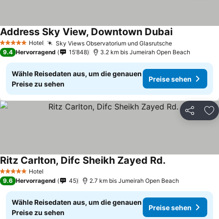
Address Sky View, Downtown Dubai
Hotel
Sky Views Observatorium und Glasrutsche
5 Sterne
9.4
Hervorragend
15’848
3.2 km bis Jumeirah Open Beach
Wähle Reisedaten aus, um die genauen
Preise sehen
Preise zu sehen
Teilen
Zu
Ritz Carlton, Difc Sheikh Zayed Rd.
Hotel
5 Sterne
9.6
Hervorragend
45
2.7 km bis Jumeirah Open Beach
Wähle Reisedaten aus, um die genauen
Preise sehen
Preise zu sehen