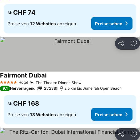
CHF 74
Ab
Preise von
12 Websites
anzeigen
Preise sehen
Teilen
Zu
Fairmont Dubai
Hotel
The Theatre Dinner-Show
5 Sterne
9.1
Hervorragend
25’238
2.5 km bis Jumeirah Open Beach
CHF 168
Ab
Preise von
13 Websites
anzeigen
Preise sehen
Teilen
Zu