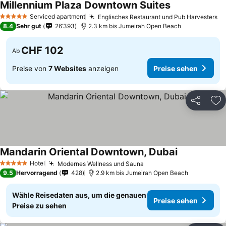
Millennium Plaza Downtown Suites
Serviced apartment
Englisches Restaurant und Pub Harvesters
5 Sterne
8.4
Sehr gut
26’393
2.3 km bis Jumeirah Open Beach
CHF 102
Ab
Preise von
7 Websites
anzeigen
Preise sehen
Teilen
Zu
Mandarin Oriental Downtown, Dubai
Hotel
Modernes Wellness und Sauna
5 Sterne
9.5
Hervorragend
428
2.9 km bis Jumeirah Open Beach
Wähle Reisedaten aus, um die genauen
Preise sehen
Preise zu sehen