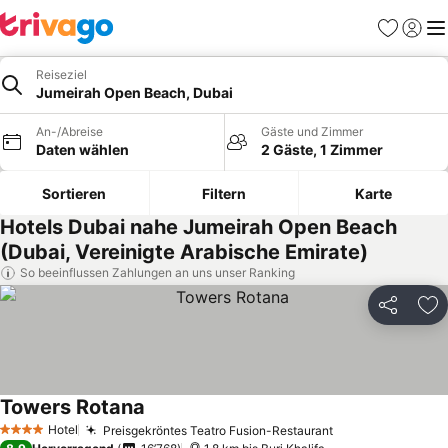
Favoriten
Einlog
Me
Reiseziel
Jumeirah Open Beach, Dubai
An-/Abreise
Gäste und Zimmer
Daten wählen
2 Gäste, 1 Zimmer
Sortieren
Filtern
Karte
Hotels Dubai nahe Jumeirah Open Beach
(Dubai, Vereinigte Arabische Emirate)
So beeinflussen Zahlungen an uns unser Ranking
Teilen
Zu
Towers Rotana
Hotel
Preisgekröntes Teatro Fusion-Restaurant
4 Sterne