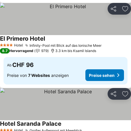
Teilen
Zu
El Primero Hotel
Hotel
Infinity-Pool mit Blick auf das Ionische Meer
4 Sterne
8.7
Hervorragend
979
3.3 km bis Ksamil Islands
CHF 96
Ab
Preise von
7 Websites
anzeigen
Preise sehen
Teilen
Zu
Hotel Saranda Palace
Hotel
Großer Außenpool mit Meerblick