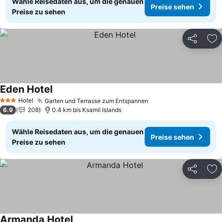
Wähle Reisedaten aus, um die genauen
Preise sehen
Preise zu sehen
Teilen
Zu
Eden Hotel
Hotel
Garten und Terrasse zum Entspannen
3 Sterne
6.9
208
0.4 km bis Ksamil Islands
Wähle Reisedaten aus, um die genauen
Preise sehen
Preise zu sehen
Teilen
Zu
Armanda Hotel