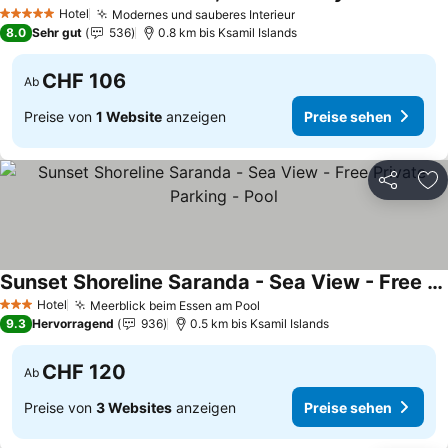
Hotel
Modernes und sauberes Interieur
5 Sterne
8.0
Sehr gut
536
0.8 km bis Ksamil Islands
CHF 106
Ab
Preise von
1 Website
anzeigen
Preise sehen
Teilen
Zu
Sunset Shoreline Saranda - Sea View - Free Private Parking - Pool
Hotel
Meerblick beim Essen am Pool
3 Sterne
9.3
Hervorragend
936
0.5 km bis Ksamil Islands
CHF 120
Ab
Preise von
3 Websites
anzeigen
Preise sehen