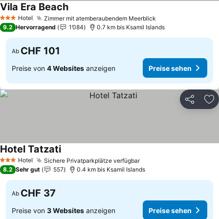
Vila Era Beach
Hotel
Zimmer mit atemberaubendem Meerblick
3 Sterne
9.2
Hervorragend
1’084
0.7 km bis Ksamil Islands
CHF 101
Ab
Preise von
4 Websites
anzeigen
Preise sehen
Teilen
Zu
Hotel Tatzati
Hotel
Sichere Privatparkplätze verfügbar
3 Sterne
8.2
Sehr gut
557
0.4 km bis Ksamil Islands
CHF 37
Ab
Preise von
3 Websites
anzeigen
Preise sehen