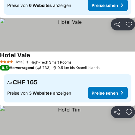
Preise von
6 Websites
anzeigen
Preise sehen
Teilen
Zu
Hotel Vale
Hotel
High-Tech Smart Rooms
4 Sterne
9.5
Hervorragend
733
0.5 km bis Ksamil Islands
CHF 165
Ab
Preise von
3 Websites
anzeigen
Preise sehen
Teilen
Zu