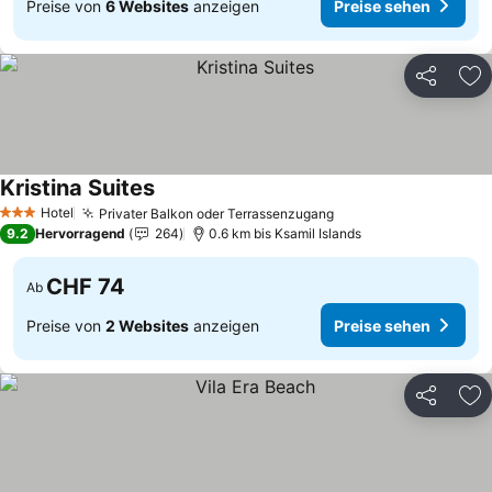
Preise von
6 Websites
anzeigen
Preise sehen
Teilen
Zu
Kristina Suites
Hotel
Privater Balkon oder Terrassenzugang
3 Sterne
9.2
Hervorragend
264
0.6 km bis Ksamil Islands
CHF 74
Ab
Preise von
2 Websites
anzeigen
Preise sehen
Teilen
Zu