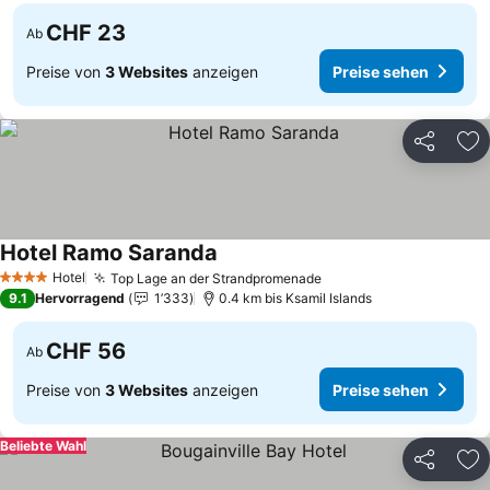
CHF 23
Ab
Preise von
3 Websites
anzeigen
Preise sehen
Teilen
Zu
Hotel Ramo Saranda
Hotel
Top Lage an der Strandpromenade
4 Sterne
9.1
Hervorragend
1’333
0.4 km bis Ksamil Islands
CHF 56
Ab
Preise von
3 Websites
anzeigen
Preise sehen
Beliebte Wahl
Teilen
Zu