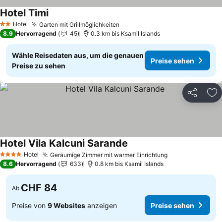
Hotel Timi
Hotel
Garten mit Grillmöglichkeiten
2 Sterne
8.9
Hervorragend
45
0.3 km bis Ksamil Islands
Wähle Reisedaten aus, um die genauen
Preise sehen
Preise zu sehen
Teilen
Zu
Hotel Vila Kalcuni Sarande
Hotel
Geräumige Zimmer mit warmer Einrichtung
4 Sterne
8.6
Hervorragend
633
0.8 km bis Ksamil Islands
CHF 84
Ab
Preise von
9 Websites
anzeigen
Preise sehen