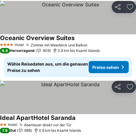
Teilen
Zu
Oceanic Overview Suites
Hotel
Zimmer mit Meerblick und Balkon
4 Sterne
8.8
Hervorragend
609
0.8 km bis Ksamil Islands
Wähle Reisedaten aus, um die genauen
Preise sehen
Preise zu sehen
Teilen
Zu
Ideal ApartHotel Saranda
Hotel
Abenteuer direkt vor der Tür
2 Sterne
7.8
Gut
688
0.6 km bis Ksamil Islands