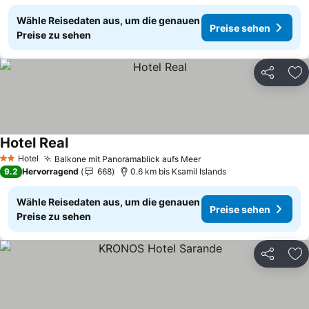
Wähle Reisedaten aus, um die genauen
Preise sehen
Preise zu sehen
Teilen
Zu
Hotel Real
Hotel
Balkone mit Panoramablick aufs Meer
2 Sterne
9.2
Hervorragend
668
0.6 km bis Ksamil Islands
Wähle Reisedaten aus, um die genauen
Preise sehen
Preise zu sehen
Teilen
Zu