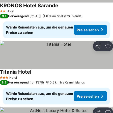
KRONOS Hotel Sarande
Hotel
2 Sterne
9.1
Hervorragend
46
0.9 km bis Ksamil Islands
Wähle Reisedaten aus, um die genauen
Preise sehen
Preise zu sehen
Teilen
Zu
Titania Hotel
Hotel
3 Sterne
9.2
Hervorragend
1’278
0.5 km bis Ksamil Islands
Wähle Reisedaten aus, um die genauen
Preise sehen
Preise zu sehen