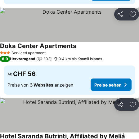
Teilen
Zu
Doka Center Apartments
Serviced apartment
3 Sterne
8.9
Hervorragend
102
0.4 km bis Ksamil Islands
CHF 56
Ab
Preise von
3 Websites
anzeigen
Preise sehen
Teilen
Zu
Hotel Saranda Butrinti, Affiliated by Meliá