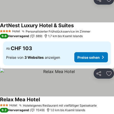
Teilen
Zu
ArtNest Luxury Hotel & Suites
Hotel
Personalisierter Frühstücksservice im Zimmer
4 Sterne
9.6
Hervorragend
689
1.7 km bis Ksamil Islands
CHF 103
Ab
Preise von
3 Websites
anzeigen
Preise sehen
Teilen
Zu
Relax Mea Hotel
Hotel
Hoteleigenes Restaurant mit vielfältiger Speisekarte
3 Sterne
9.2
Hervorragend
1’049
1.0 km bis Ksamil Islands