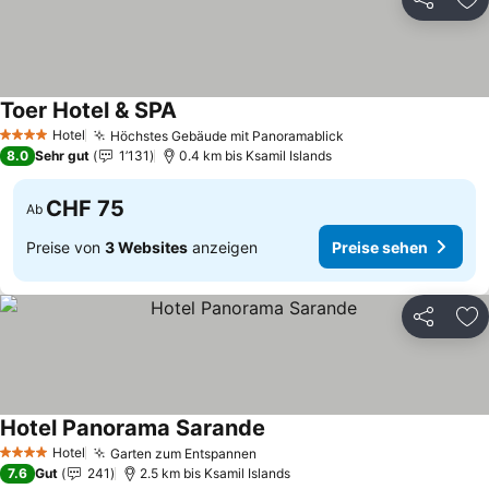
Teilen
Zu
Toer Hotel & SPA
Hotel
Höchstes Gebäude mit Panoramablick
4 Sterne
8.0
Sehr gut
1’131
0.4 km bis Ksamil Islands
CHF 75
Ab
Preise von
3 Websites
anzeigen
Preise sehen
Teilen
Zu
Hotel Panorama Sarande
Hotel
Garten zum Entspannen
4 Sterne
7.6
Gut
241
2.5 km bis Ksamil Islands