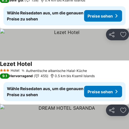
8.2
Sehr gut
159
0.4 km bis Ksamil Islands
Wähle Reisedaten aus, um die genauen
Preise sehen
Preise zu sehen
Teilen
Zu
Lezet Hotel
Hotel
Authentische albanische Halal-Küche
3 Sterne
9.1
Hervorragend
455
0.5 km bis Ksamil Islands
Wähle Reisedaten aus, um die genauen
Preise sehen
Preise zu sehen
Teilen
Zu