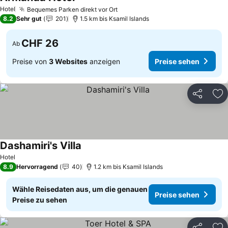
Hotel
Bequemes Parken direkt vor Ort
8.2
Sehr gut
201
1.5 km bis Ksamil Islands
CHF 26
Ab
Preise von
3 Websites
anzeigen
Preise sehen
Teilen
Zu
Dashamiri's Villa
Hotel
8.9
Hervorragend
40
1.2 km bis Ksamil Islands
Wähle Reisedaten aus, um die genauen
Preise sehen
Preise zu sehen