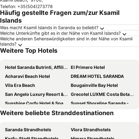
Telefon
:
+35(504)273778
Häufig gestellte Fragen zum/zur Ksamil
Islands
Was macht Ksamil Islands in Saranda so beliebt?
Welche Unterkünfte gibt es in der Nähe von Ksamil Islands?
Welche anderen Sehenswürdigkeiten sind in der Nähe von Ksamil
Islands?
Weitere Top Hotels
Hotel Saranda Butrinti, Affiliated by Meliá
El Primero Hotel
Acharavi Beach Hotel
DREAM HOTEL SARANDA
Vila Era Beach
Bougainville Bay Hotel
San Angelo Luxury Resort & Spa - Adults Only
Grecotel LUXME Costa Botanica
Sunshine Corfu Hotel & Spa
Sunset Shoreline Saranda - Sea View - Free Private Parking - Pool
Weitere beliebte Stranddestinationen
Hotel Artur
Andon Lapa Hotel & Spa
Oceanic Overview Suites
ArtNest Luxury Hotel & Suites
Saranda Strandhotels
Vlora Strandhotels
Kalemi's Beachside Hotel
Hotel Summer
Korfu-Stadt Strandhotels
Himara Strandhotels