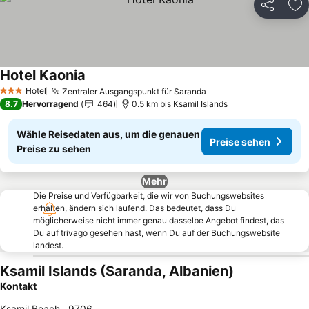
Teilen
Zu
Hotel Kaonia
Hotel
Zentraler Ausgangspunkt für Saranda
3 Sterne
8.7
Hervorragend
464
0.5 km bis Ksamil Islands
Wähle Reisedaten aus, um die genauen
Preise sehen
Preise zu sehen
Mehr
Die Preise und Verfügbarkeit, die wir von Buchungswebsites
erhalten, ändern sich laufend. Das bedeutet, dass Du
möglicherweise nicht immer genau dasselbe Angebot findest, das
Du auf trivago gesehen hast, wenn Du auf der Buchungswebsite
landest.
Ksamil Islands (Saranda, Albanien)
Kontakt
Ksamil Beach
,
9706
,