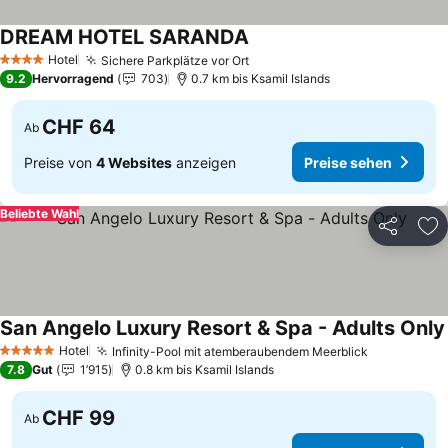
DREAM HOTEL SARANDA
Hotel
Sichere Parkplätze vor Ort
4 Sterne
9.2
Hervorragend
703
0.7 km bis Ksamil Islands
CHF 64
Ab
Preise von
4 Websites
anzeigen
Preise sehen
Beliebte Wahl
Teilen
Zu
San Angelo Luxury Resort & Spa - Adults Only
Hotel
Infinity-Pool mit atemberaubendem Meerblick
5 Sterne
7.8
Gut
1’915
0.8 km bis Ksamil Islands
CHF 99
Ab