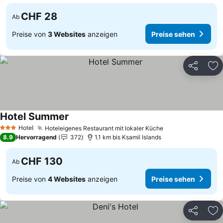
CHF 28
Ab
Preise von
3 Websites
anzeigen
Preise sehen
Teilen
Zu
Hotel Summer
Hotel
Hoteleigenes Restaurant mit lokaler Küche
3 Sterne
8.9
Hervorragend
372
1.1 km bis Ksamil Islands
CHF 130
Ab
Preise von
4 Websites
anzeigen
Preise sehen
Teilen
Zu