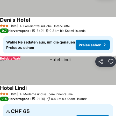
Deni's Hotel
Hotel
Familienfreundliche Unterkünfte
3 Sterne
9.7
Hervorragend
349
0.2 km bis Ksamil Islands
Wähle Reisedaten aus, um die genauen
Preise sehen
Preise zu sehen
Beliebte Wahl
Teilen
Zu
Hotel Lindi
Hotel
Moderne und saubere Innenräume
3 Sterne
9.4
Hervorragend
2’125
0.4 km bis Ksamil Islands
CHF 65
Ab