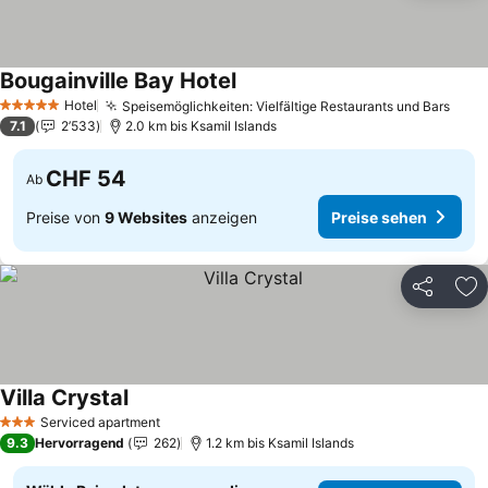
Bougainville Bay Hotel
Hotel
Speisemöglichkeiten: Vielfältige Restaurants und Bars
5 Sterne
7.1
2’533
2.0 km bis Ksamil Islands
CHF 54
Ab
Preise von
9 Websites
anzeigen
Preise sehen
Teilen
Zu
Villa Crystal
Serviced apartment
3 Sterne
9.3
Hervorragend
262
1.2 km bis Ksamil Islands