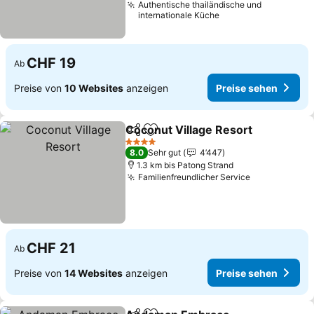
Authentische thailändische und
internationale Küche
CHF 19
Ab
Preise von
10 Websites
anzeigen
Preise sehen
Coconut Village Resort
Teilen
Zu Favoriten hinzufügen
Pre
4 Sterne
8.0
Sehr gut
4’447
1.3 km bis Patong Strand
Familienfreundlicher Service
Preise sehe
CHF 21
Ab
Preise von
14 Websites
anzeigen
Preise sehen