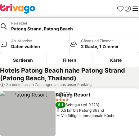
Favoriten
Einlog
Me
Reiseziel
Patong Strand, Patong Beach
An-/Abreise
Gäste und Zimmer
Daten wählen
2 Gäste, 1 Zimmer
Sortieren
Filtern
Karte
Hotels Patong Beach nahe Patong Strand
(Patong Beach, Thailand)
So beeinflussen Zahlungen an uns unser Ranking
Patong Resort
Teilen
Zu Favoriten hinzufügen
Preise sehe
4 Sterne
8.1
Sehr gut
9’223
0.5 km bis Patong Strand
Vielfältige internationale Küche
Preise se