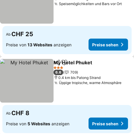
Speisemöglichkeiten und Bars vor Ort
Preis
CHF 25
Ab
Preise von
13 Websites
anzeigen
Preise sehen
My Hotel Phuket
Teilen
Zu Favoriten hinzufügen
Preise se
3 Sterne
6.6
709
0.4 km bis Patong Strand
Üppige tropische, warme Atmosphäre
Preis
CHF 8
Ab
Preise von
5 Websites
anzeigen
Preise sehen