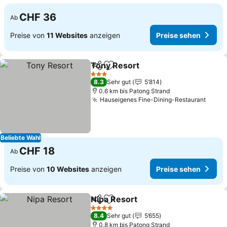
CHF 36
Ab
Preise von
11 Websites
anzeigen
Preise sehen
Tony Resort
Teilen
Zu Favoriten hinzufügen
Preise sehen
3 Sterne
8.3
Sehr gut
5’814
0.6 km bis Patong Strand
Hauseigenes Fine-Dining-Restaurant
Preis
Beliebte Wahl
CHF 18
Ab
Preise von
10 Websites
anzeigen
Preise sehen
Nipa Resort
Teilen
Zu Favoriten hinzufügen
Preise sehen
4 Sterne
8.4
Sehr gut
5’655
0.8 km bis Patong Strand