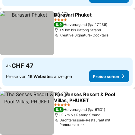
Burasari Phuket
Teilen
Zu Favoriten hinzufügen
Preise seh
4 Sterne
8.9
Hervorragend
17’235
0.9 km bis Patong Strand
Kreative Signature-Cocktails
Preise sehe
CHF 47
Ab
Preise von
16 Websites
anzeigen
Preise sehen
The Senses Resort & Pool
Teilen
Zu Favoriten hinzufügen
Villas, PHUKET
Preise sehen
5 Sterne
8.8
Hervorragend
6’531
1.3 km bis Patong Strand
Dachterrassen-Restaurant mit
Panoramablick