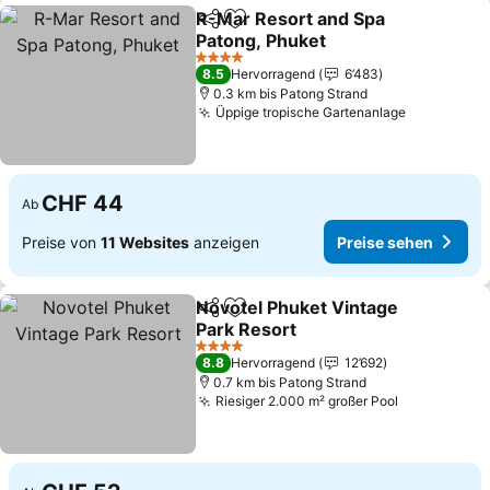
R-Mar Resort and Spa
Teilen
Zu Favoriten hinzufügen
Patong, Phuket
Preise sehen
4 Sterne
8.5
Hervorragend
6’483
0.3 km bis Patong Strand
Üppige tropische Gartenanlage
Preise se
CHF 44
Ab
Preise von
11 Websites
anzeigen
Preise sehen
Novotel Phuket Vintage
Teilen
Zu Favoriten hinzufügen
Park Resort
Preise sehen
4 Sterne
8.8
Hervorragend
12’692
0.7 km bis Patong Strand
Riesiger 2.000 m² großer Pool
Preise seh