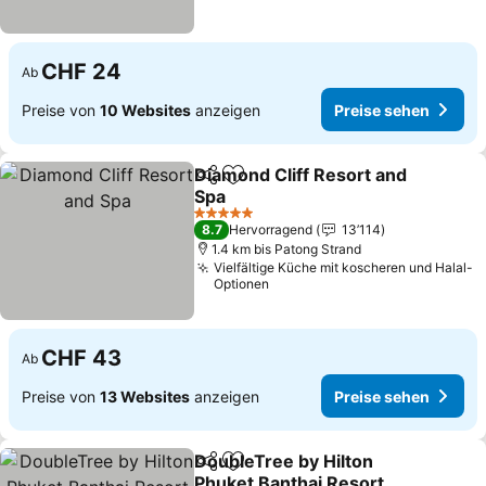
CHF 24
Ab
Preise von
10 Websites
anzeigen
Preise sehen
Diamond Cliff Resort and
Teilen
Zu Favoriten hinzufügen
Spa
Preise sehen
5 Sterne
8.7
Hervorragend
13’114
1.4 km bis Patong Strand
Vielfältige Küche mit koscheren und Halal-
Optionen
CHF 43
Ab
Preise von
13 Websites
anzeigen
Preise sehen
DoubleTree by Hilton
Teilen
Zu Favoriten hinzufügen
Phuket Banthai Resort