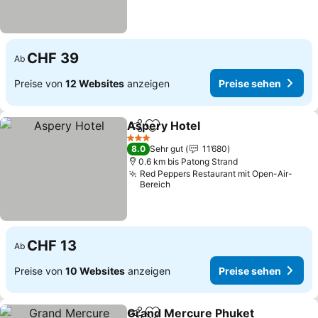
CHF 39
Ab
Preise von
12 Websites
anzeigen
Preise sehen
Aspery Hotel
Teilen
Zu Favoriten hinzufügen
Preise sehen
3 Sterne
8.0
Sehr gut
11’680
0.6 km bis Patong Strand
Red Peppers Restaurant mit Open-Air-
Bereich
CHF 13
Ab
Preise von
10 Websites
anzeigen
Preise sehen
Grand Mercure Phuket