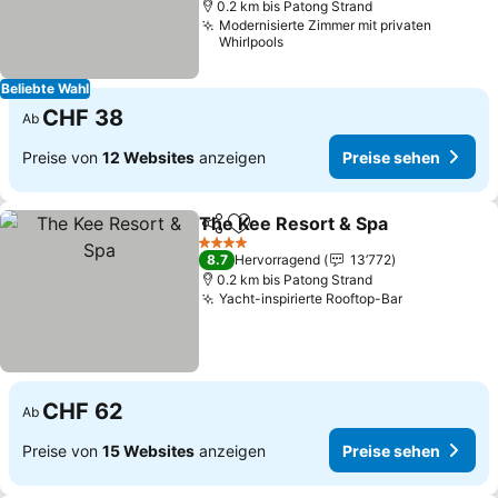
0.2 km bis Patong Strand
Modernisierte Zimmer mit privaten
Whirlpools
Beliebte Wahl
CHF 38
Ab
Preise von
12 Websites
anzeigen
Preise sehen
The Kee Resort & Spa
Teilen
Zu Favoriten hinzufügen
Prei
4 Sterne
8.7
Hervorragend
13’772
0.2 km bis Patong Strand
Yacht-inspirierte Rooftop-Bar
Preise seh
CHF 62
Ab
Preise von
15 Websites
anzeigen
Preise sehen