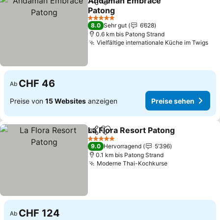
Andaman Embrace
Teilen
Zu Favoriten hinzufügen
Patong
Preise sehen
5 Sterne
8.0
Sehr gut
6’628
0.6 km bis Patong Strand
Vielfältige internationale Küche im Twigs
Pre
CHF 46
Ab
Preise von
15 Websites
anzeigen
Preise sehen
La Flora Resort Patong
Teilen
Zu Favoriten hinzufügen
Pre
5 Sterne
9.0
Hervorragend
5’396
0.1 km bis Patong Strand
Moderne Thai-Kochkurse
Preise sehen
CHF 124
Ab