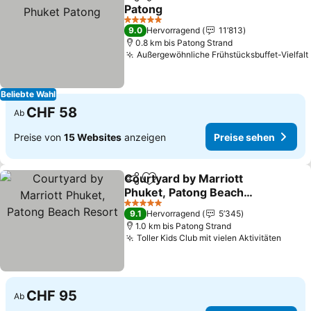
Teilen
Zu Favoriten hinzufügen
Patong
Preise sehen
5 Sterne
9.0
Hervorragend
11’813
0.8 km bis Patong Strand
Außergewöhnliche Frühstücksbuffet-Vielfalt
Beliebte Wahl
CHF 58
Ab
Preise von
15 Websites
anzeigen
Preise sehen
Courtyard by Marriott
Teilen
Zu Favoriten hinzufügen
Phuket, Patong Beach
Resort
Preise sehen
5 Sterne
9.1
Hervorragend
5’345
1.0 km bis Patong Strand
Toller Kids Club mit vielen Aktivitäten
Preis
CHF 95
Ab