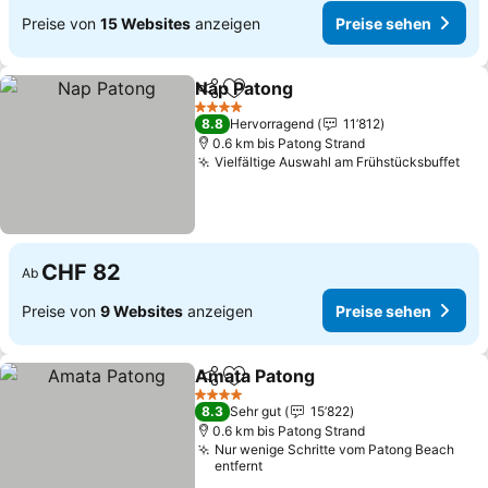
Preise von
15 Websites
anzeigen
Preise sehen
Nap Patong
Teilen
Zu Favoriten hinzufügen
Preise sehen
4 Sterne
8.8
Hervorragend
11’812
0.6 km bis Patong Strand
Vielfältige Auswahl am Frühstücksbuffet
Pre
CHF 82
Ab
Preise von
9 Websites
anzeigen
Preise sehen
Amata Patong
Teilen
Zu Favoriten hinzufügen
Preise sehen
4 Sterne
8.3
Sehr gut
15’822
0.6 km bis Patong Strand
Nur wenige Schritte vom Patong Beach
entfernt