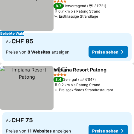
Preise sehen
4 Sterne
8.7
Hervorragend
31’721
0.7 km bis Patong Strand
Erstklassige Strandlage
Preise sehen
Beliebte Wahl
CHF 85
Ab
Preise von
8 Websites
anzeigen
Preise sehen
Impiana Resort Patong
Teilen
Zu Favoriten hinzufügen
Pre
4 Sterne
8.4
Sehr gut
6’847
0.2 km bis Patong Strand
Preisgekröntes Strandrestaurant
Preise s
CHF 75
Ab
Preise von
11 Websites
anzeigen
Preise sehen