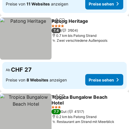
Preise von
11 Websites
anzeigen
Preise sehen
Patong Heritage
Teilen
Zu Favoriten hinzufügen
Preise se
4 Sterne
7.4
3’604
0.7 km bis Patong Strand
Zwei verschiedene Außenpools
Preise se
CHF 27
Ab
Preise von
8 Websites
anzeigen
Preise sehen
Tropica Bungalow Beach
Teilen
Zu Favoriten hinzufügen
Hotel
Preise sehen
3 Sterne
7.7
Gut
4’517
0.2 km bis Patong Strand
Restaurant am Strand mit Meerblick
Preise