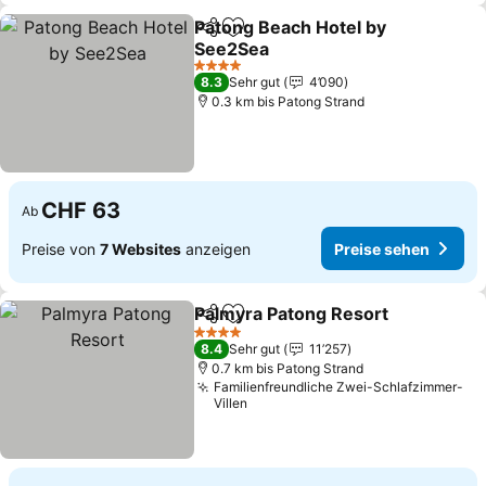
Patong Beach Hotel by
Teilen
Zu Favoriten hinzufügen
See2Sea
Preise sehen
4 Sterne
8.3
Sehr gut
4’090
0.3 km bis Patong Strand
CHF 63
Ab
Preise von
7 Websites
anzeigen
Preise sehen
Palmyra Patong Resort
Teilen
Zu Favoriten hinzufügen
Pre
4 Sterne
8.4
Sehr gut
11’257
0.7 km bis Patong Strand
Familienfreundliche Zwei-Schlafzimmer-
Villen