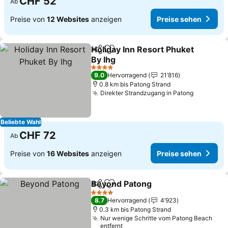
CHF 52
Ab
Preise von
12 Websites
anzeigen
Preise sehen
Holiday Inn Resort Phuket
Teilen
Zu Favoriten hinzufügen
By Ihg
Preise sehen
4 Sterne
9.0
Hervorragend
21’816
0.8 km bis Patong Strand
Direkter Strandzugang in Patong
Preise s
Beliebte Wahl
CHF 72
Ab
Preise von
16 Websites
anzeigen
Preise sehen
Beyond Patong
Teilen
Zu Favoriten hinzufügen
Preise seh
4 Sterne
8.7
Hervorragend
4’923
0.3 km bis Patong Strand
Nur wenige Schritte vom Patong Beach
entfernt