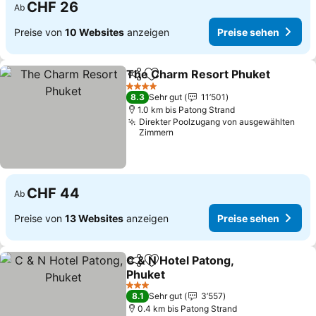
CHF 26
Ab
Preise von
10 Websites
anzeigen
Preise sehen
The Charm Resort Phuket
Teilen
Zu Favoriten hinzufügen
4 Sterne
8.3
Sehr gut
11’501
1.0 km bis Patong Strand
Direkter Poolzugang von ausgewählten
Zimmern
CHF 44
Ab
Preise von
13 Websites
anzeigen
Preise sehen
C & N Hotel Patong,
Teilen
Zu Favoriten hinzufügen
Phuket
Preise sehen
3 Sterne
8.1
Sehr gut
3’557
0.4 km bis Patong Strand