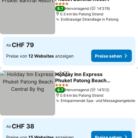
Preise sehen
4 Sterne
8.7
Hervorragend
14’376
0.5 km bis Patong Strand
Erstklassige Strandlage in Patong
Preise s
CHF 79
Ab
Preise von
12 Websites
anzeigen
Preise sehen
Holiday Inn Express
Teilen
Zu Favoriten hinzufügen
Phuket Patong Beach
Central By Ihg
Preise sehen
4 Sterne
8.7
Hervorragend
14’512
0.6 km bis Patong Strand
Entspannende Spa- und Massageangebote
P
CHF 38
Ab
Preise von
15 Websites
anzeigen
Preise sehen