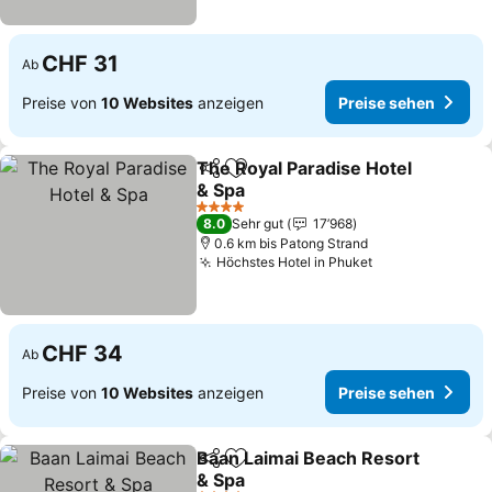
CHF 31
Ab
Preise von
10 Websites
anzeigen
Preise sehen
The Royal Paradise Hotel
Teilen
Zu Favoriten hinzufügen
& Spa
Preise sehen
4 Sterne
8.0
Sehr gut
17’968
0.6 km bis Patong Strand
Höchstes Hotel in Phuket
Preise sehen
CHF 34
Ab
Preise von
10 Websites
anzeigen
Preise sehen
Baan Laimai Beach Resort
Teilen
Zu Favoriten hinzufügen
& Spa