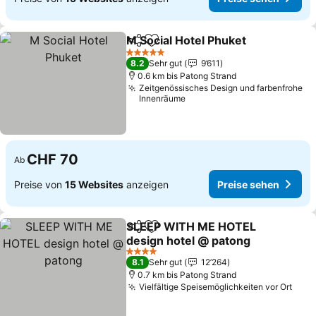
M Social Hotel Phuket
Teilen
Zu Favoriten hinzufügen
Prei
5 Sterne
8.2
Sehr gut
9’611
0.6 km bis Patong Strand
Zeitgenössisches Design und farbenfrohe
Innenräume
CHF 70
Ab
Preise von
15 Websites
anzeigen
Preise sehen
SLEEP WITH ME HOTEL
Teilen
Zu Favoriten hinzufügen
design hotel @ patong
Preise sehen
4 Sterne
8.1
Sehr gut
12’264
0.7 km bis Patong Strand
Vielfältige Speisemöglichkeiten vor Ort
Prei