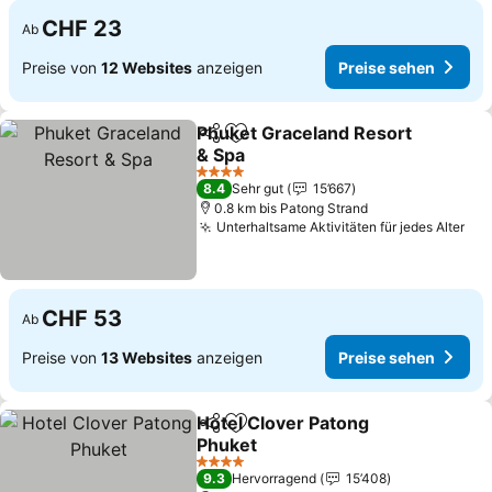
CHF 23
Ab
Preise von
12 Websites
anzeigen
Preise sehen
Phuket Graceland Resort
Teilen
Zu Favoriten hinzufügen
& Spa
Preise sehen
4 Sterne
8.4
Sehr gut
15’667
0.8 km bis Patong Strand
Unterhaltsame Aktivitäten für jedes Alter
Pre
CHF 53
Ab
Preise von
13 Websites
anzeigen
Preise sehen
Hotel Clover Patong
Teilen
Zu Favoriten hinzufügen
Phuket
Preise sehen
4 Sterne
9.3
Hervorragend
15’408