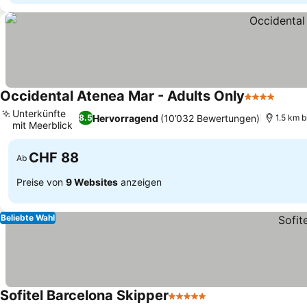
Occidental Atenea Mar - Adults Only
4 Sterne
Unterkünfte
Hervorragend
(10’032 Bewertungen)
8.5
1.5 km b
mit Meerblick
CHF 88
Ab
Preise von
9 Websites
anzeigen
Beliebte Wahl
Sofitel Barcelona Skipper
5 Sterne