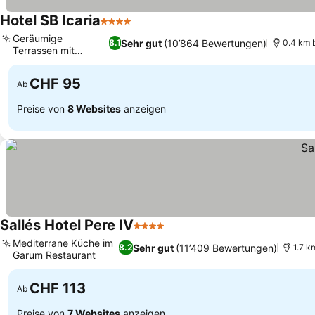
Hotel SB Icaria
4 Sterne
Geräumige
Sehr gut
(10’864 Bewertungen)
8.1
0.4 km b
Terrassen mit
Stadtblick
CHF 95
Ab
Preise von
8 Websites
anzeigen
Sallés Hotel Pere IV
4 Sterne
Mediterrane Küche im
Sehr gut
(11’409 Bewertungen)
8.2
1.7 k
Garum Restaurant
CHF 113
Ab
Preise von
7 Websites
anzeigen