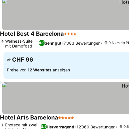
Hotel Best 4 Barcelona
4 Sterne
Wellness-Suite
Sehr gut
(7’083 Bewertungen)
8.0
0.6 km bis P
mit Dampfbad
CHF 96
Ab
Preise von
12 Websites
anzeigen
Hotel Arts Barcelona
5 Sterne
Enoteca mit zwei
Hervorragend
(12’860 Bewertungen)
8.9
0.6