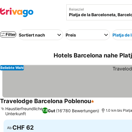
Reiseziel
Filter
Sortiert nach
Preis
Platja de
Hotels Barcelona nahe Platj
Beliebte Wahl
Travelodge Barcelona Poblenou
1 Sterne
Haustierfreundliche
Gut
(16’780 Bewertungen)
7.8
1.0 km bis Platj
Unterkunft
CHF 62
Ab