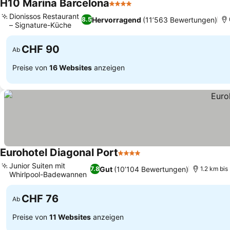
H10 Marina Barcelona
4 Sterne
Dionissos Restaurant
Hervorragend
(11’563 Bewertungen)
8.5
– Signature-Küche
CHF 90
Ab
Preise von
16 Websites
anzeigen
Eurohotel Diagonal Port
4 Sterne
Junior Suiten mit
Gut
(10’104 Bewertungen)
7.8
1.2 km bis
Whirlpool-Badewannen
CHF 76
Ab
Preise von
11 Websites
anzeigen