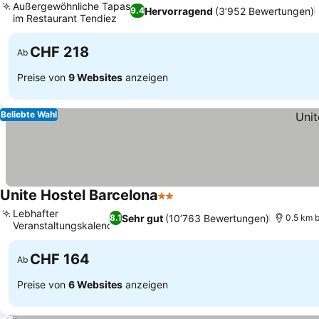
Außergewöhnliche Tapas
Hervorragend
(3’952 Bewertungen)
9.4
im Restaurant Tendiez
CHF 218
Ab
Preise von
9 Websites
anzeigen
Beliebte Wahl
Unite Hostel Barcelona
2 Sterne
Lebhafter
Sehr gut
(10’763 Bewertungen)
8.1
0.5 km b
Veranstaltungskalender
CHF 164
Ab
Preise von
6 Websites
anzeigen