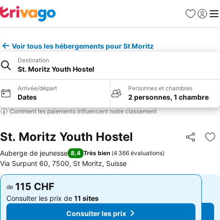
Favoris
Se con
Me
Voir tous les hébergements pour St Moritz
Destination
St. Moritz Youth Hostel
Arrivée/départ
Personnes et chambres
Dates
2 personnes, 1 chambre
Comment les paiements influencent notre classement
St. Moritz Youth Hostel
Partager
Aj
Auberge de jeunesse
8,4
Très bien
(
4 366 évaluations
)
Via Surpunt 60, 7500, St Moritz, Suisse
115 CHF
115 CHF
de
de
Consulter les prix de
11 sites
Consulter les prix de
11 sites
Consulter les prix
Consulter les prix