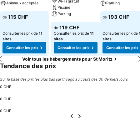
Wi-Fi gratuit
Animaux acceptés
Parking
Piscine
Parking
Consulter les prix
Consulter les pri
115 CHF
193 CHF
de
de
Consulter les prix
119 CHF
de
Consulter les prix de
11
Consulter les prix de
11
Consulter les prix de
sites
sites
sites
Consulter les prix
Consulter les prix
Consulter les prix
Voir tous les hébergements pour St Moritz
Tendance des prix
Sur la base des prix les plus bas sur trivago au cours des 30 derniers jours
0 CHF
0 CHF
0 CHF