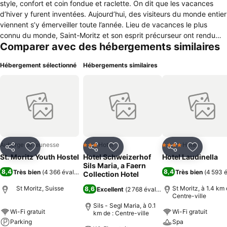
style, confort et coin fondue et raclette. On dit que les vacances
d’hiver y furent inventées. Aujourd’hui, des visiteurs du monde entier
viennent s’y émerveiller toute l’année. Lieu de vacances le plus
connu du monde, Saint-Moritz et son esprit précurseur ont rendu
Comparer avec des hébergements similaires
accessibles les joies d’un paysage idyllique. Ayant accueilli deux fois
les Jeux olympiques, la ville dispose d’un réseau géant de pistes et
Hébergement sélectionné
Hébergements similaires
d’une myriade d’activités estivales. À ne pas manquer: la vue depuis
Muottas Muragl et le Corviglia (avec Mountainbike Flow Trail), les
courses de chevaux et matchs de polo sur le lac gelé, la Cresta Run
ou une descente en tant que passager en bobsleigh, puis un plat au
fromage typique dans le bistro pittoresque de l’auberge de
jeunesse.
Auberge de jeunesse
Hotel
Hotel
3 Étoiles
4 Étoiles
Partager
Ajouter à mes favoris
Partager
Ajouter à mes favoris
Partager
Ajouter à
St. Moritz Youth Hostel
Hotel Schweizerhof
Hotel Laudinella
Sils Maria, a Faern
8,4
8,4
Très bien
(
4 366 évaluations
)
Très bien
(
4 593 é
Collection Hotel
St Moritz, Suisse
St Moritz, à 1.4 km 
8,6
Excellent
(
2 768 évaluations
)
Centre-ville
Sils - Segl Maria, à 0.1
Wi-Fi gratuit
Wi-Fi gratuit
km de : Centre-ville
Parking
Spa