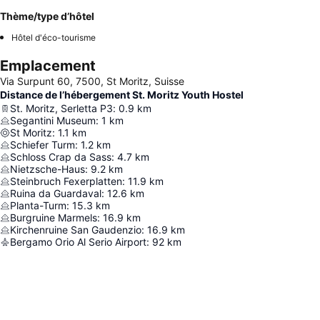
Thème/type d’hôtel
Hôtel d'éco-tourisme
Emplacement
Via Surpunt 60, 7500, St Moritz, Suisse
Distance de l’hébergement St. Moritz Youth Hostel
St. Moritz, Serletta P3
:
0.9
km
Segantini Museum
:
1
km
St Moritz
:
1.1
km
Schiefer Turm
:
1.2
km
Schloss Crap da Sass
:
4.7
km
Nietzsche-Haus
:
9.2
km
Steinbruch Fexerplatten
:
11.9
km
Ruina da Guardaval
:
12.6
km
Planta-Turm
:
15.3
km
Burgruine Marmels
:
16.9
km
Kirchenruine San Gaudenzio
:
16.9
km
Bergamo Orio Al Serio Airport
:
92
km