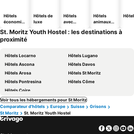
Hôtels
Hôtels de
Hôtels
Hôtels
Hôtel
économiq
luxe
avec
animaux
ues
piscine
acceptés
St. Moritz Youth Hostel : les destinations à
proximité
Hôtels Locarno
Hôtels Lugano
Hôtels Ascona
Hôtels Davos
Hôtels Arosa
Hôtels St Moritz
Hôtels Pontresina
Hôtels Côme
Hôtels Coire
Voir tous les hébergements pour St Moritz
Comparateur d'hôtels
Europe
Suisse
Grisons
St Moritz
St. Moritz Youth Hostel
Facebook
Twitter
Insta
Yo