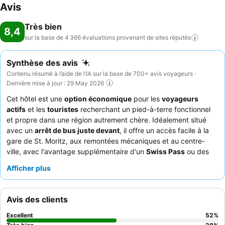
Avis
Très bien
8,4
sur la base de 4 366 évaluations provenant de sites
réputés
Synthèse des avis
Contenu résumé à l’aide de l’IA sur la base de 700+ avis voyageurs ·
Dernière mise à jour : 29 May 2026
Cet hôtel est une
option économique
pour les
voyageurs
actifs
et les
touristes
recherchant un pied-à-terre fonctionnel
et propre dans une région autrement chère. Idéalement situé
avec un
arrêt de bus juste devant
, il offre un accès facile à la
gare de St. Moritz, aux remontées mécaniques et au centre-
ville, avec l'avantage supplémentaire d'un
Swiss Pass
ou des
transports en commun gratuits. L'établissement dispose d'un
Afficher plus
local à vélos
et d'un
local à skis
dédiés, répondant aux besoins
d'équipement des clients. Les clients louent constamment le
personnel amical et serviable
et le
buffet de petit-déjeuner
Avis des clients
varié et copieux
, qui comprend des options pour divers régimes
alimentaires. Pour ceux qui recherchent la tranquillité, il est
Excellent
52
%