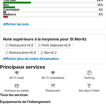
conseillé de demander une chambre éloignée des parties
Très bien
28
%
communes en raison de problèmes occasionnels
Bien
12
%
Convenable
3
%
d'insonorisation.
Médiocre
5
%
Afficher les avis
Note supérieure à la moyenne pour St Moritz
Restaurant
•
9,6
Petit déjeuner
•
8,9
Restauration
•
8,8
Bar
•
8,2
Afficher plus de notes d’évaluation
Principaux services
Wi-Fi (hall)
Wi-Fi (chambres)
Parking
Animaux acceptés
Restaurant
Bar dans l'hôtel
Tous les services
Équipements de l’hébergement