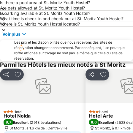
Iglu Dorf Davos-Klosters
Jakobshorn
Is there a pool area at St. Moritz Youth Hostel?
Are pets allowed at St. Moritz Youth Hostel?
Arosa Bahn
Preda-Bergün Toboggan Run
Is parking available at St. Moritz Youth Hostel?
What time is check-in and check-out at St. Moritz Youth Hostel?
Bernina Express
Engadiner Summer Run
Where is St. Moritz Youth Hostel located?
Motta Naluns
Parc National Suisse
Voir plus
St Moritz Gourmet Festival
Bormio 2000
Les prix et les disponibilités que nous recevons des sites de
Puschlaversee
Poststrasse Arosa
réservation changent constamment. Par conséquent, il se peut que
l’offre affichée sur trivago ne soit pas la même que celle du site de
Pradaschier
Churwalden
réservation.
Via Mala
Passo dello Stelvio
Parmi les Hôtels les mieux notés à St Moritz
Corvatsch
Station Alp Grüm
Partager
Ajouter à mes favoris
Partager
Ajouter à mes
St Moritzersee
Trepalle
Thermes de Bormio
Stilfser Joch
La Vieille Ville
Engadine Cycle Marathon
Schaubrauerei
Flüelapass
Hotel
Hotel
3 Étoiles
Jardin des plantes Alpinum Schatzalp
Skiarena Valchiavenna
3 Étoiles
Hotel Nolda
Hotel Arte
8,7
8,6
Excellent
(
2 913 évaluations
)
Excellent
(
2 528 éva
Forcola di Livigno
Isolaccia
St Moritz, à 1.6 km de : Centre-ville
St Moritz, à 0.1 km de :
Zuoz Ski Resort
Ski Area Valmalenco