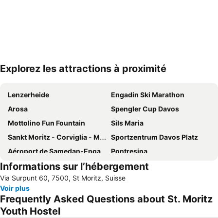
Explorez les attractions à proximité
Agrandir la carte
Lenzerheide
Engadin Ski Marathon
Arosa
Spengler Cup Davos
Mottolino Fun Fountain
Sils Maria
Sankt Moritz - Corviglia - Marguns
Sportzentrum Davos Platz
Aéroport de Samedan-Engadin
Pontresina
Informations sur l’hébergement
Albulapass
Sation de ski Davos-Parsenn
Via Surpunt 60, 7500, St Moritz, Suisse
Vieille ville de Saint Moritz
Malojapass
Voir plus
Bahnhof Sankt Moritz
Glacier Express
Frequently Asked Questions about St. Moritz
Savognin
Davos Rinerhorn
Youth Hostel