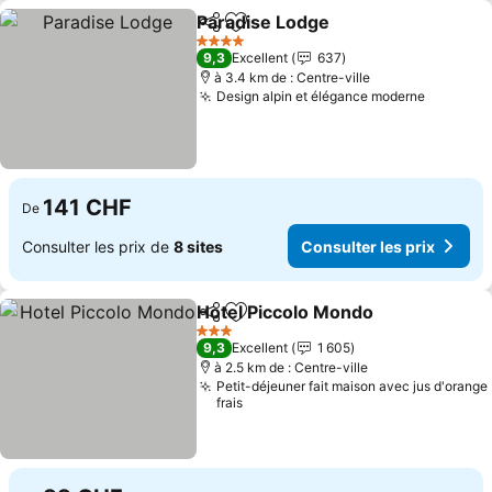
Paradise Lodge
Partager
Ajouter à mes favoris
4 Étoiles
9,3
Excellent
637
à 3.4 km de : Centre-ville
Design alpin et élégance moderne
141 CHF
De
Consulter les prix de
8 sites
Consulter les prix
Hotel Piccolo Mondo
Partager
Ajouter à mes favoris
3 Étoiles
9,3
Excellent
1 605
à 2.5 km de : Centre-ville
Petit-déjeuner fait maison avec jus d'orange
frais