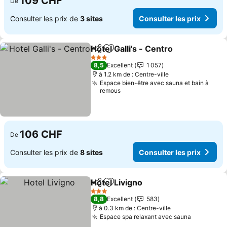
109 CHF
De
Consulter les prix de
3 sites
Consulter les prix
Hotel Galli's - Centro
Partager
Ajouter à mes favoris
3 Étoiles
8,5
Excellent
1 057
à 1.2 km de : Centre-ville
Espace bien-être avec sauna et bain à
remous
106 CHF
De
Consulter les prix de
8 sites
Consulter les prix
Hotel Livigno
Partager
Ajouter à mes favoris
3 Étoiles
8,8
Excellent
583
à 0.3 km de : Centre-ville
Espace spa relaxant avec sauna