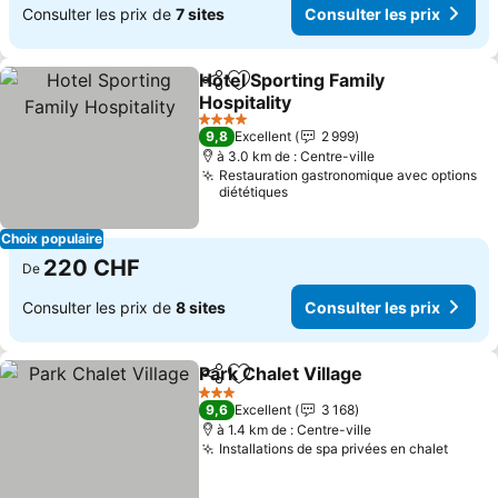
Consulter les prix de
7 sites
Consulter les prix
Hotel Sporting Family
Partager
Ajouter à mes favoris
Hospitality
4 Étoiles
9,8
Excellent
2 999
à 3.0 km de : Centre-ville
Restauration gastronomique avec options
diététiques
Choix populaire
220 CHF
De
Consulter les prix de
8 sites
Consulter les prix
Park Chalet Village
Partager
Ajouter à mes favoris
3 Étoiles
9,6
Excellent
3 168
à 1.4 km de : Centre-ville
Installations de spa privées en chalet