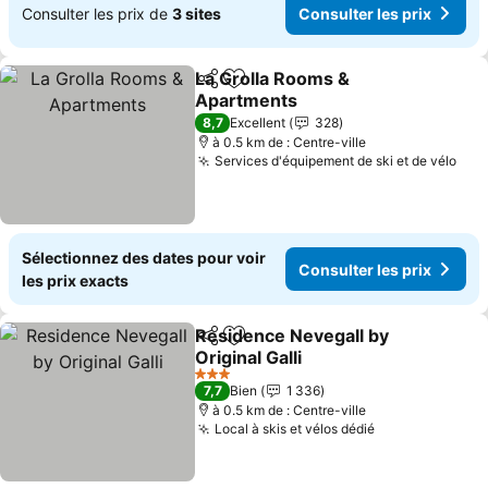
Consulter les prix de
3 sites
Consulter les prix
La Grolla Rooms &
Partager
Ajouter à mes favoris
Apartments
8,7
Excellent
328
à 0.5 km de : Centre-ville
Services d'équipement de ski et de vélo
Sélectionnez des dates pour voir
Consulter les prix
les prix exacts
Residence Nevegall by
Partager
Ajouter à mes favoris
Original Galli
3 Étoiles
7,7
Bien
1 336
à 0.5 km de : Centre-ville
Local à skis et vélos dédié