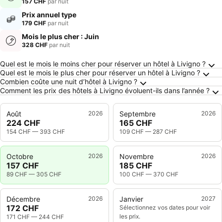
157 CHF
par nuit
Prix annuel type
179 CHF
par nuit
Mois le plus cher : Juin
328 CHF
par nuit
Frequently Asked Questions about Livigno
Quel est le mois le moins cher pour réserver un hôtel à Livigno ?
Quel est le mois le plus cher pour réserver un hôtel à Livigno ?
Combien coûte une nuit d’hôtel à Livigno ?
Comment les prix des hôtels à Livigno évoluent-ils dans l’année ?
Août
2026
Septembre
2026
224 CHF
165 CHF
154 CHF
—
393 CHF
109 CHF
—
287 CHF
Octobre
2026
Novembre
2026
157 CHF
185 CHF
89 CHF
—
305 CHF
100 CHF
—
370 CHF
Décembre
2026
Janvier
2027
172 CHF
Sélectionnez vos dates pour voir
les prix.
171 CHF
—
244 CHF