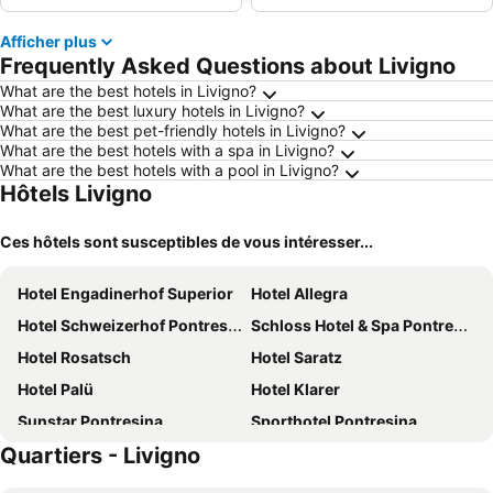
Afficher plus
Frequently Asked Questions about Livigno
What are the best hotels in Livigno?
What are the best luxury hotels in Livigno?
What are the best pet-friendly hotels in Livigno?
What are the best hotels with a spa in Livigno?
What are the best hotels with a pool in Livigno?
Hôtels Livigno
Ces hôtels sont susceptibles de vous intéresser...
Hotel Engadinerhof Superior
Hotel Allegra
Hotel Schweizerhof Pontresina
Schloss Hotel & Spa Pontresina
Hotel Rosatsch
Hotel Saratz
Hotel Palü
Hotel Klarer
Sunstar Pontresina
Sporthotel Pontresina
Quartiers - Livigno
Hotel Station
Hotel Morteratsch
Hotel Steinbock
Hotel Posta