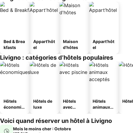
Bed & Brea
Appart'hôt
Maison
Appart’hôt
kfasts
el
d'hôtes
el
Livigno : catégories d’hôtels populaires
Hôtels
Hôtels de
Hôtels
Hôtels
Hôtel
économiq
luxe
avec
animaux
ues
piscine
acceptés
Voici quand réserver un hôtel à Livigno
Mois le moins cher : Octobre