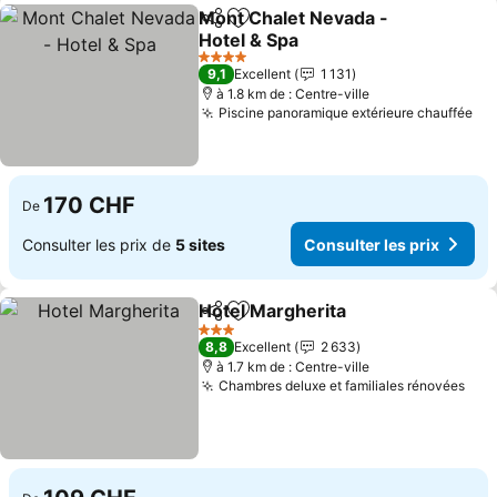
Mont Chalet Nevada -
Partager
Ajouter à mes favoris
Hotel & Spa
4 Étoiles
9,1
Excellent
1 131
à 1.8 km de : Centre-ville
Piscine panoramique extérieure chauffée
170 CHF
De
Consulter les prix de
5 sites
Consulter les prix
Hotel Margherita
Partager
Ajouter à mes favoris
3 Étoiles
8,8
Excellent
2 633
à 1.7 km de : Centre-ville
Chambres deluxe et familiales rénovées