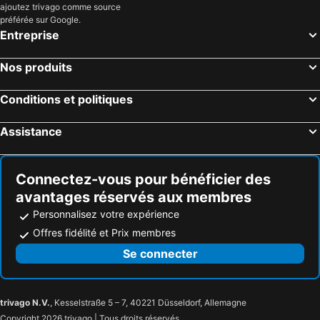
ajoutez trivago comme source
Bardolino, Vénétie Hôtels
Cademario, Tessin Hôtels
Hotel Teola
Hotel La Pastorella
préférée sur Google.
Sirmione, Lombardie Hôtels
Rome, Latium Hôtels
Entreprise
Chesa Stuva Colani
Rimini, Emilie-Romagne Hôtels
Venise, Vénétie Hôtels
Nos produits
Jesolo, Vénétie Hôtels
Florence, Toscane Hôtels
Gênes, Ligurie Hôtels
Conditions et politiques
Assistance
Connectez-vous pour bénéficier des
avantages réservés aux membres
Personnalisez votre expérience
Offres fidélité et Prix membres
Se connecter
trivago N.V.
, Kesselstraße 5 – 7, 40221 Düsseldorf, Allemagne
Copyright 2026 trivago | Tous droits réservés.