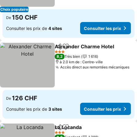
Choix populaire
150 CHF
De
Consulter les prix de
4 sites
Consulter les prix
Alexander Charme Hotel
Partager
Ajouter à mes favoris
3 Étoiles
8,2
Très bien
1 616
à 2.0 km de : Centre-ville
Accès direct aux remontées mécaniques
126 CHF
De
Consulter les prix de
3 sites
Consulter les prix
La Locanda
Partager
Ajouter à mes favoris
3 Étoiles