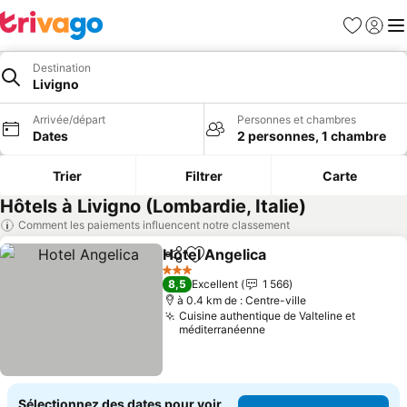
Favoris
Se con
Me
Destination
Livigno
Arrivée/départ
Personnes et chambres
Dates
2 personnes, 1 chambre
Trier
Filtrer
Carte
Hôtels à Livigno (Lombardie, Italie)
Comment les paiements influencent notre classement
Hotel Angelica
Partager
Ajouter à mes favoris
3 Étoiles
8,5
Excellent
1 566
à 0.4 km de : Centre-ville
Cuisine authentique de Valteline et
méditerranéenne
Sélectionnez des dates pour voir