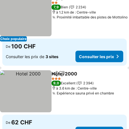
Partager
Ajouter à mes favoris
2 Étoiles
7,9
Bien
2 234
à 1.2 km de : Centre-ville
Proximité imbattable des pistes de Mottolino
Choix populaire
100 CHF
De
Consulter les prix de
3 sites
Consulter les prix
Hotel 2000
Partager
Ajouter à mes favoris
3 Étoiles
9,0
Excellent
2 394
à 3.6 km de : Centre-ville
Expérience sauna privé en chambre
62 CHF
De