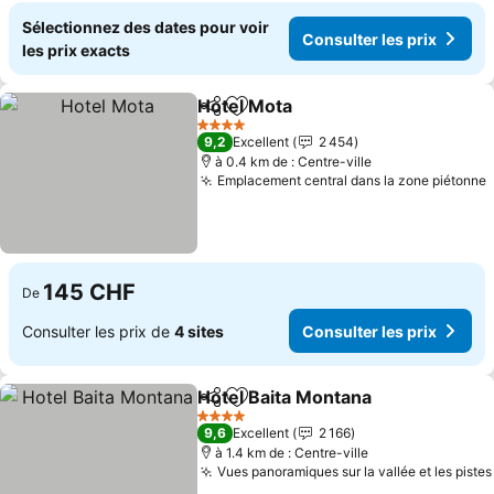
Sélectionnez des dates pour voir
Consulter les prix
les prix exacts
Hotel Mota
Partager
Ajouter à mes favoris
4 Étoiles
9,2
Excellent
2 454
à 0.4 km de : Centre-ville
Emplacement central dans la zone piétonne
145 CHF
De
Consulter les prix de
4 sites
Consulter les prix
Hotel Baita Montana
Partager
Ajouter à mes favoris
4 Étoiles
9,6
Excellent
2 166
à 1.4 km de : Centre-ville
Vues panoramiques sur la vallée et les pistes