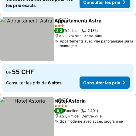
Consulter les prix
les prix exacts
Appartamenti Astra
Partager
Ajouter à mes favoris
3 Étoiles
8,3
Très bien
2 186
à 2.3 km de : Centre-ville
Appartements avec vue panoramique sur la
montagne
55 CHF
De
Consulter les prix de
6 sites
Consulter les prix
Hotel Astoria
Partager
Ajouter à mes favoris
4 Étoiles
9,1
Excellent
1 401
à 2.8 km de : Centre-ville
Spa moderne avec accès programmé