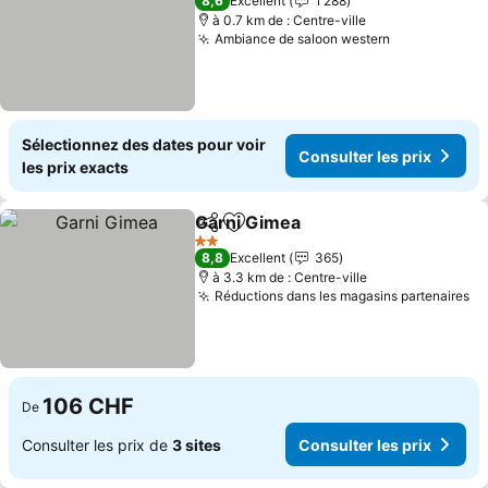
8,6
Excellent
1 288
à 0.7 km de : Centre-ville
Ambiance de saloon western
Sélectionnez des dates pour voir
Consulter les prix
les prix exacts
Garni Gimea
Partager
Ajouter à mes favoris
2 Étoiles
8,8
Excellent
365
à 3.3 km de : Centre-ville
Réductions dans les magasins partenaires
106 CHF
De
Consulter les prix de
3 sites
Consulter les prix