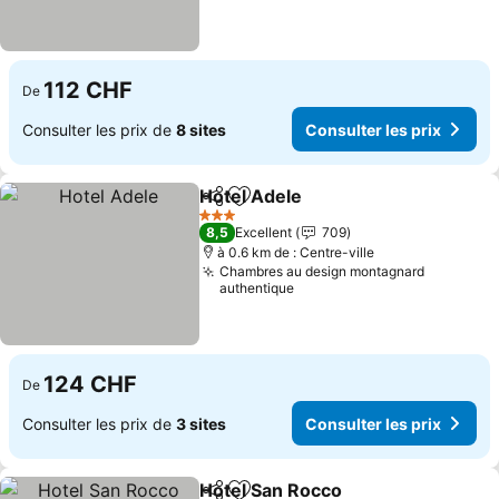
112 CHF
De
Consulter les prix de
8 sites
Consulter les prix
Hotel Adele
Partager
Ajouter à mes favoris
3 Étoiles
8,5
Excellent
709
à 0.6 km de : Centre-ville
Chambres au design montagnard
authentique
124 CHF
De
Consulter les prix de
3 sites
Consulter les prix
Hotel San Rocco