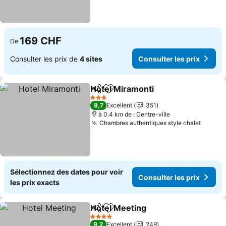
169 CHF
De
Consulter les prix de
4 sites
Consulter les prix
Hotel Miramonti
Partager
Ajouter à mes favoris
3 Étoiles
8,7
Excellent
351
à 0.4 km de : Centre-ville
Chambres authentiques style chalet
Sélectionnez des dates pour voir
Consulter les prix
les prix exacts
Hotel Meeting
Partager
Ajouter à mes favoris
4 Étoiles
9,2
Excellent
249