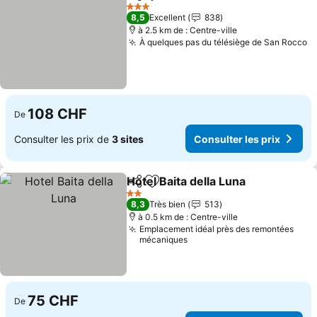
Partager
Ajouter à mes favoris
3 Étoiles
8,5
Excellent
838
à 2.5 km de : Centre-ville
À quelques pas du télésiège de San Rocco
108 CHF
De
Consulter les prix de
3 sites
Consulter les prix
Hotel Baita della Luna
Partager
Ajouter à mes favoris
2 Étoiles
8,3
Très bien
513
à 0.5 km de : Centre-ville
Emplacement idéal près des remontées
mécaniques
75 CHF
De