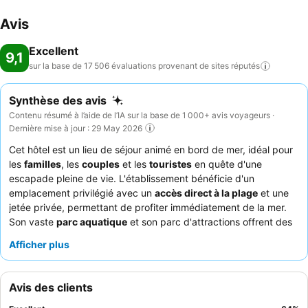
d'âge sont assurées de pleinement s'amuser grâce aux programmes
Avis
de divertissements (sans supplément). Repas: Des plats diététiques,
des plats sans gluten, des plats végétariens et des menus pour
Excellent
enfants sont préparés à la demande. Les chefs cuisiniers préparent
9,1
sur la base de 17 506 évaluations provenant de sites
réputés
les plats devant les clients. Cartes de crédit: Les cartes de crédit
Visa et MasterCard sont acceptées.
Synthèse des avis
Contenu résumé à l’aide de l’IA sur la base de 1 000+ avis voyageurs ·
Dernière mise à jour : 29 May 2026
Cet hôtel est un lieu de séjour animé en bord de mer, idéal pour
les
familles
, les
couples
et les
touristes
en quête d'une
escapade pleine de vie. L'établissement bénéficie d'un
emplacement privilégié avec un
accès direct à la plage
et une
jetée privée, permettant de profiter immédiatement de la mer.
Son vaste
parc aquatique
et son parc d'attractions offrent des
divertissements illimités pour tous les âges. Les clients ne
Afficher plus
tarissent pas d'éloges sur le
personnel accueillant et
attentionné
et sur la diversité et la qualité des offres culinaires,
notamment les soirées buffet à thème et les excellents snack-
Avis des clients
bars. Pour une expérience plus calme, les clients peuvent