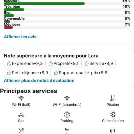
demander des chambres donnant sur le jardin, car certaines
Excellent
64
%
chambres subissent des nuisances sonores dues à la minceur
Très bien
16
%
des murs.
Bien
8
%
Convenable
5
%
Médiocre
7
%
Afficher les avis
Note supérieure à la moyenne pour Lara
Expérience
•
9,3
Propreté
•
9,1
Service
•
8,9
Petit déjeuner
•
8,9
Rapport qualité-prix
•
8,8
Afficher plus de notes d’évaluation
Principaux services
Wi-Fi (hall)
Wi-Fi (chambres)
Piscine
Spa
Parking
Climatisation