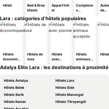
Hôtel
Bed & Brea
Appart'hôt
Complexe
Aube
kfasts
el
s
de
touristique
jeun
Lara : catégories d’hôtels populaires
s
Hôtels
Hôtels de
Hôtels
Hôtels
Hôtel
économiq
luxe
avec
animaux
ues
piscine
acceptés
Adalya Elite Lara : les destinations à proximité
Hôtels Antalya
Hôtels Lara
Hôtels Belek
Hôtels Sidé
Hôtels Serik
Hôtels Manavgat
Hôtels Kemer
Hôtels Titreyengöl
Hôtels Avsallar