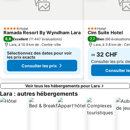
Clock Tower
Musée d'Antalya
Antalya Bus Station
Sarisu Public Beach
Marina de Kemer
Moonlight Beach
Hotel
Hotel
5 Étoiles
3 Étoiles
Ramada Resort By Wyndham Lara
Cim Suite Hotel
Station de ski Saklikent
8,8
7,7
Excellent
(
11 447 évaluations
)
Bien
(
66 évaluations
Lara, à 10.9 km de : Centre-ville
Lara, à 3.8 km de : Cen
Sélectionnez des dates pour voir
32 CHF
de
les prix exacts
Consulter les prix d
Consulter les prix
Consulter le
Voir tous les hébergements pour Lara
Lara : autres hébergements