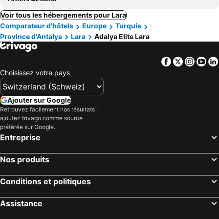
Voir tous les hébergements pour Lara
Comparateur d'hôtels
Europe
Turquie
Province d'Antalya
Lara
Adalya Elite Lara
Facebook
Twitter
Insta
Yo
Choisissez votre pays
Ajouter sur Google
Retrouvez facilement nos résultats :
ajoutez trivago comme source
préférée sur Google.
Entreprise
Nos produits
Conditions et politiques
Assistance