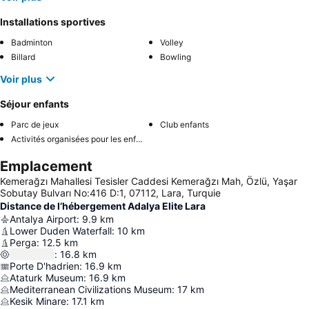
Installations sportives
Badminton
Volley
Billard
Bowling
Voir plus
Séjour enfants
Parc de jeux
Club enfants
Activités organisées pour les enfants
Emplacement
Kemerağzı Mahallesi Tesisler Caddesi Kemerağzı Mah, Özlü, Yaşar
Sobutay Bulvarı No:416 D:1, 07112, Lara, Turquie
Distance de l’hébergement Adalya Elite Lara
Antalya Airport
:
9.9
km
Lower Duden Waterfall
:
10
km
Perga
:
12.5
km
:
16.8
km
Porte D'hadrien
:
16.9
km
Ataturk Museum
:
16.9
km
Mediterranean Civilizations Museum
:
17
km
Kesik Minare
:
17.1
km