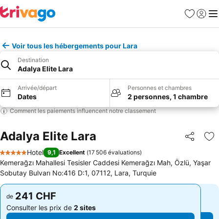
Favoris
Se con
Me
Voir tous les hébergements pour Lara
Destination
Adalya Elite Lara
Arrivée/départ
Personnes et chambres
Dates
2 personnes, 1 chambre
Comment les paiements influencent notre classement
Adalya Elite Lara
Partager
Aj
Hotel
9,1
Excellent
(
17 506 évaluations
)
5 Étoiles
Kemerağzı Mahallesi Tesisler Caddesi Kemerağzı Mah, Özlü, Yaşar
Sobutay Bulvarı No:416 D:1, 07112, Lara, Turquie
241 CHF
241 CHF
de
de
Consulter les prix de
2 sites
Consulter les prix de
2 sites