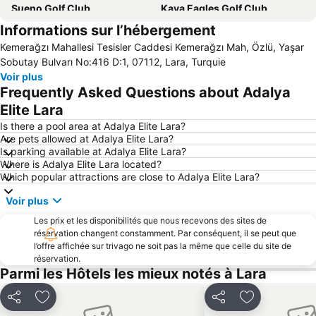
Sueno Golf Club
Kaya Eagles Golf Club
Informations sur l’hébergement
Le port
Bogazkent
Kemerağzı Mahallesi Tesisler Caddesi Kemerağzı Mah, Özlü, Yaşar
Lara Dido Beach
Kadriye Public Beach
Sobutay Bulvarı No:416 D:1, 07112, Lara, Turquie
Murat Paşa Mosque
Waterhill Park
Voir plus
Frequently Asked Questions about Adalya
Duden Waterfalls
Centre Commercial de Migros
Elite Lara
Turist Beach
Cornelia Golf Club
Is there a pool area at Adalya Elite Lara?
Beach Cafe
Marché de Manavgat
Are pets allowed at Adalya Elite Lara?
Is parking available at Adalya Elite Lara?
Temple d'Apollon
Aktur Amusement Park
Where is Adalya Elite Lara located?
Beldibi Ataturk Parki Halk Plaji
Carya Golf Club
Which popular attractions are close to Adalya Elite Lara?
50th International Antalya Golden Orange Film Festival
Mermerli Beach
Voir plus
Palace of Justice
Olympos
Les prix et les disponibilités que nous recevons des sites de
Side ancient places
Grande Chute d'Eau
réservation changent constamment. Par conséquent, il se peut que
l’offre affichée sur trivago ne soit pas la même que celle du site de
Sammy
Anatolian Park
réservation.
Parmi les Hôtels les mieux notés à Lara
Musée Suna-Inan Kirac d'Antalya
Akseki
Antalya Aquarium
Setur Antalya Marina
Partager
Ajouter à mes favoris
Partager
Ajouter à me
Centre des Expos d'Antalya
Perga